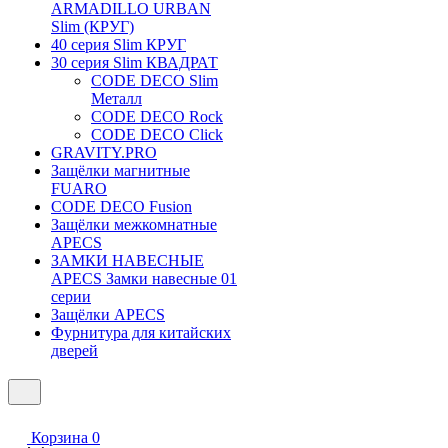
ARMADILLO URBAN
Slim (КРУГ)
40 серия Slim КРУГ
30 серия Slim КВАДРАТ
CODE DECO Slim
Металл
CODE DECO Rock
CODE DECO Click
GRAVITY.PRO
Защёлки магнитные
FUARO
CODE DECO Fusion
Защёлки межкомнатные
APECS
ЗАМКИ НАВЕСНЫЕ
APECS Замки навесные 01
серии
Защёлки APECS
Фурнитура для китайских
дверей
Корзина
0