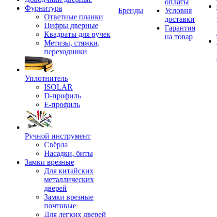
оплаты
Фурнитура
Бренды
Условия
Ответные планки
доставки
Цифры дверные
Гарантия
Квадраты для ручек
на товар
Метизы, стяжки,
переходники
Уплотнитель
ISOLAR
D-профиль
Е-профиль
Ручной инструмент
Свёрла
Насадки, биты
Замки врезные
Для китайских
металлических
дверей
Замки врезные
почтовые
Для легких дверей