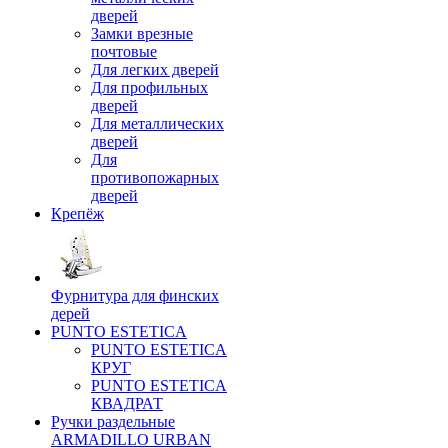
дверей
Замки врезные
почтовые
Для легких дверей
Для профильных
дверей
Для металлических
дверей
Для
противопожарных
дверей
Крепёж
Фурнитура для финских
дерей
PUNTO ESTETICA
PUNTO ESTETICA
КРУГ
PUNTO ESTETICA
КВАДРАТ
Ручки раздельные
ARMADILLO URBAN