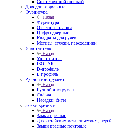
Со стеклянной оптикой
Доводчики дверные
Фурнитура
Назад
Фурнитура
Ответные планки
Цифры дверные
Квадраты для ручек
Метизы, стяжки, переходники
Уплотнитель
Назад
Уплотнитель
ISOLAR
D-профиль
Е-профиль
Ручной инструмент
Назад
Ручной инструмент
Свёрла
Насадки, биты
Замки врезные
Назад
Замки врезные
Для китайских металлических дверей
Замки врезные почтовые