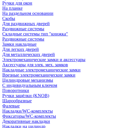
Ручки для окон
На планке
На раздельном основании
Скобы
Для раздвижных дверей
Раздвижные системы
Складные системы тип "книжка"
Раздвижные системы
Замки накладные
Для легких дверей
Для металлических дверей
Электромеханические замки и аксессуары
Аксессуары для элек. мех. замков
Накладные электромеханические замки
Врезные электромеханические замки
Цилиндровые механизмы
С индивидуальным ключом
Поворотники
Ручки защёлки (KNOB)
Шарообразные
Фалевые
Накладки/WC-комплекты
Фиксаторы/WC-комплекты
Декоративные накладки
Накладки на цилиндр