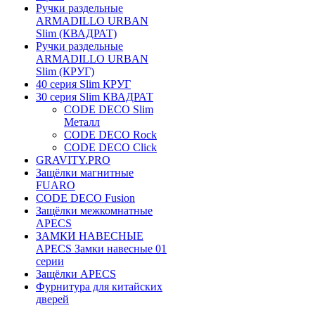
Ручки раздельные
ARMADILLO URBAN
Slim (КВАДРАТ)
Ручки раздельные
ARMADILLO URBAN
Slim (КРУГ)
40 серия Slim КРУГ
30 серия Slim КВАДРАТ
CODE DECO Slim
Металл
CODE DECO Rock
CODE DECO Click
GRAVITY.PRO
Защёлки магнитные
FUARO
CODE DECO Fusion
Защёлки межкомнатные
APECS
ЗАМКИ НАВЕСНЫЕ
APECS Замки навесные 01
серии
Защёлки APECS
Фурнитура для китайских
дверей