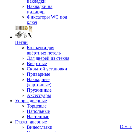
накладки
Накладки на
цилиндр
Фиксаторы WC под
ключ
Петли
Колпачки для
ввёртных петель
Для дверей из стекла
Ввертные
Скрытой установки
Приварные
Накладные
(карточные)
Пружинные
Аксессуары
Упоры дверные
Торцевые
Напольные
Настенные
Глазки дверные
О маг
Видеоглазки