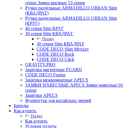
серии Замки врезные 53 серии
Ручки раздельные ARMADILLO URBAN Slim
(КВАДРАТ)
Ручки раздельные ARMADILLO URBAN Slim
(КРУГ)
40 серия Slim КРУГ
30 серия Slim КВАДРАТ
Назад
30 серия Slim КВАДРАТ
CODE DECO Slim Металл
CODE DECO Rock
CODE DECO Click
GRAVITY.PRO
Защёлки магнитные FUARO
CODE DECO Fusion
Защёлки межкомнатные APECS
ЗАМКИ НАВЕСНЫЕ APECS Замки навесные 01
серии
Защёлки APECS
Фурнитура для китайских дверей
Бренды
Как купить
Назад
Как купить
Условия оплаты