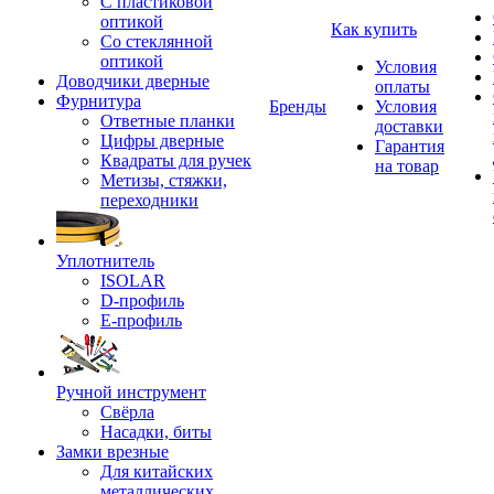
С пластиковой
оптикой
Как купить
Со стеклянной
оптикой
Условия
Доводчики дверные
оплаты
Фурнитура
Бренды
Условия
Ответные планки
доставки
Цифры дверные
Гарантия
Квадраты для ручек
на товар
Метизы, стяжки,
переходники
Уплотнитель
ISOLAR
D-профиль
Е-профиль
Ручной инструмент
Свёрла
Насадки, биты
Замки врезные
Для китайских
металлических