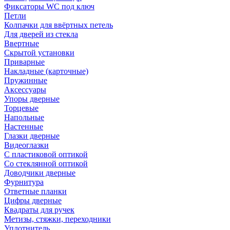
Фиксаторы WC под ключ
Петли
Колпачки для ввёртных петель
Для дверей из стекла
Ввертные
Скрытой установки
Приварные
Накладные (карточные)
Пружинные
Аксессуары
Упоры дверные
Торцевые
Напольные
Настенные
Глазки дверные
Видеоглазки
С пластиковой оптикой
Со стеклянной оптикой
Доводчики дверные
Фурнитура
Ответные планки
Цифры дверные
Квадраты для ручек
Метизы, стяжки, переходники
Уплотнитель