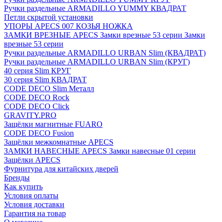
Ручки раздельные ARMADILLO YUMMY КВАДРАТ
Петли скрытой установки
УПОРЫ APECS 007 КОЗЬЯ НОЖКА
ЗАМКИ ВРЕЗНЫЕ APECS Замки врезные 53 серии Замки
врезные 53 серии
Ручки раздельные ARMADILLO URBAN Slim (КВАДРАТ)
Ручки раздельные ARMADILLO URBAN Slim (КРУГ)
40 серия Slim КРУГ
30 серия Slim КВАДРАТ
CODE DECO Slim Металл
CODE DECO Rock
CODE DECO Click
GRAVITY.PRO
Защёлки магнитные FUARO
CODE DECO Fusion
Защёлки межкомнатные APECS
ЗАМКИ НАВЕСНЫЕ APECS Замки навесные 01 серии
Защёлки APECS
Фурнитура для китайских дверей
Бренды
Как купить
Условия оплаты
Условия доставки
Гарантия на товар