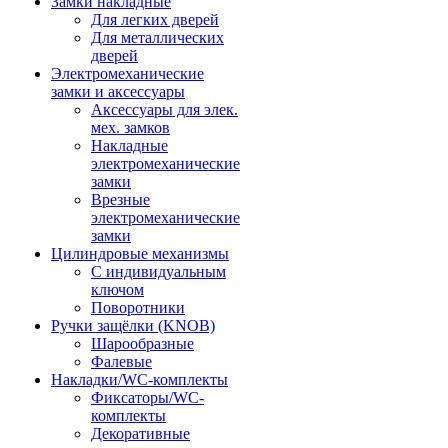
Замки накладные
Для легких дверей
Для металлических
дверей
Электромеханические
замки и аксессуары
Аксессуары для элек.
мех. замков
Накладные
электромеханические
замки
Врезные
электромеханические
замки
Цилиндровые механизмы
С индивидуальным
ключом
Поворотники
Ручки защёлки (KNOB)
Шарообразные
Фалевые
Накладки/WC-комплекты
Фиксаторы/WC-
комплекты
Декоративные