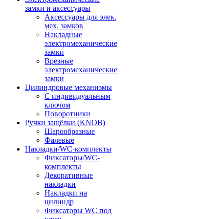
замки и аксессуары
Аксессуары для элек.
мех. замков
Накладные
электромеханические
замки
Врезные
электромеханические
замки
Цилиндровые механизмы
С индивидуальным
ключом
Поворотники
Ручки защёлки (KNOB)
Шарообразные
Фалевые
Накладки/WC-комплекты
Фиксаторы/WC-
комплекты
Декоративные
накладки
Накладки на
цилиндр
Фиксаторы WC под