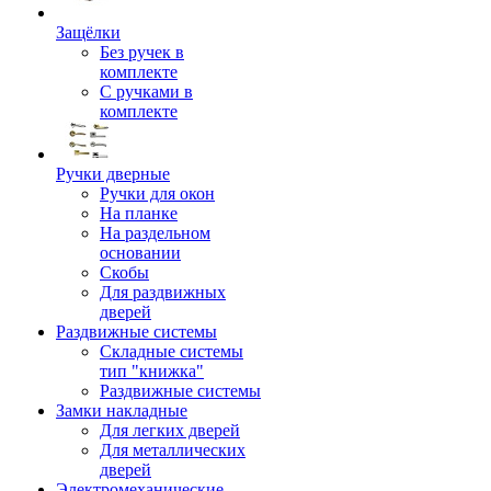
Защёлки
Без ручек в
комплекте
С ручками в
комплекте
Ручки дверные
Ручки для окон
На планке
На раздельном
основании
Скобы
Для раздвижных
дверей
Раздвижные системы
Складные системы
тип "книжка"
Раздвижные системы
Замки накладные
Для легких дверей
Для металлических
дверей
Электромеханические