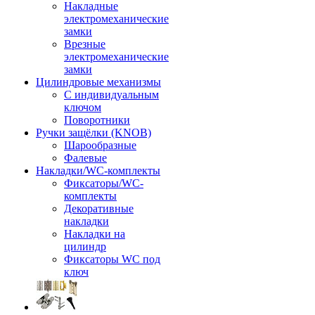
Накладные
электромеханические
замки
Врезные
электромеханические
замки
Цилиндровые механизмы
С индивидуальным
ключом
Поворотники
Ручки защёлки (KNOB)
Шарообразные
Фалевые
Накладки/WC-комплекты
Фиксаторы/WC-
комплекты
Декоративные
накладки
Накладки на
цилиндр
Фиксаторы WC под
ключ