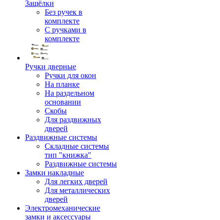
Защёлки
Без ручек в
комплекте
С ручками в
комплекте
Ручки дверные
Ручки для окон
На планке
На раздельном
основании
Скобы
Для раздвижных
дверей
Раздвижные системы
Складные системы
тип "книжка"
Раздвижные системы
Замки накладные
Для легких дверей
Для металлических
дверей
Электромеханические
замки и аксессуары