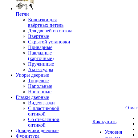
Петли
Колпачки для
ввёртных петель
Для дверей из стекла
Ввертные
Скрытой установки
Приварные
Накладные
(карточные)
Пружинные
Аксессуары
Упоры дверные
Торцевые
Напольные
Настенные
Глазки дверные
Видеоглазки
О маг
С пластиковой
оптикой
Со стеклянной
Как купить
оптикой
Доводчики дверные
Условия
Фурнитура
оплаты