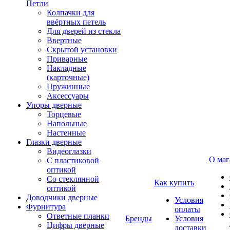
Петли
Колпачки для
ввёртных петель
Для дверей из стекла
Ввертные
Скрытой установки
Приварные
Накладные
(карточные)
Пружинные
Аксессуары
Упоры дверные
Торцевые
Напольные
Настенные
Глазки дверные
Видеоглазки
О маг
С пластиковой
оптикой
Со стеклянной
Как купить
оптикой
Доводчики дверные
Условия
Фурнитура
оплаты
Ответные планки
Бренды
Условия
Цифры дверные
доставки