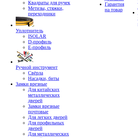
Квадраты для ручек
Гарантия
Метизы, стяжки,
на товар
переходники
Уплотнитель
ISOLAR
D-профиль
Е-профиль
Ручной инструмент
Свёрла
Насадки, биты
Замки врезные
Для китайских
металлических
дверей
Замки врезные
почтовые
Для легких дверей
Для профильных
дверей
Для металлических