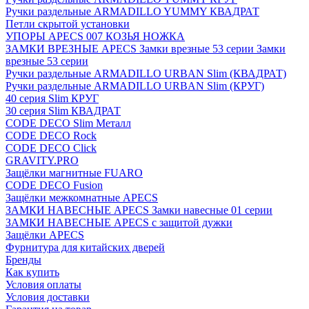
Ручки раздельные ARMADILLO YUMMY КВАДРАТ
Петли скрытой установки
УПОРЫ APECS 007 КОЗЬЯ НОЖКА
ЗАМКИ ВРЕЗНЫЕ APECS Замки врезные 53 серии Замки
врезные 53 серии
Ручки раздельные ARMADILLO URBAN Slim (КВАДРАТ)
Ручки раздельные ARMADILLO URBAN Slim (КРУГ)
40 серия Slim КРУГ
30 серия Slim КВАДРАТ
CODE DECO Slim Металл
CODE DECO Rock
CODE DECO Click
GRAVITY.PRO
Защёлки магнитные FUARO
CODE DECO Fusion
Защёлки межкомнатные APECS
ЗАМКИ НАВЕСНЫЕ APECS Замки навесные 01 серии
ЗАМКИ НАВЕСНЫЕ APECS с защитой дужки
Защёлки APECS
Фурнитура для китайских дверей
Бренды
Как купить
Условия оплаты
Условия доставки