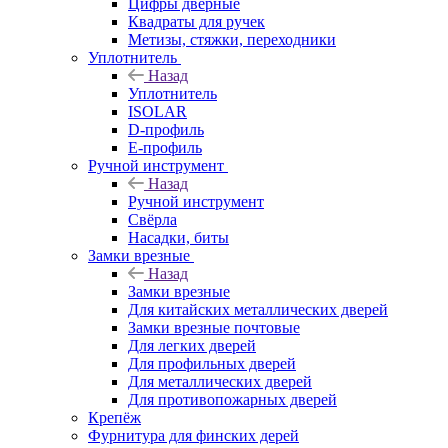
Цифры дверные
Квадраты для ручек
Метизы, стяжки, переходники
Уплотнитель
Назад
Уплотнитель
ISOLAR
D-профиль
Е-профиль
Ручной инструмент
Назад
Ручной инструмент
Свёрла
Насадки, биты
Замки врезные
Назад
Замки врезные
Для китайских металлических дверей
Замки врезные почтовые
Для легких дверей
Для профильных дверей
Для металлических дверей
Для противопожарных дверей
Крепёж
Фурнитура для финских дерей