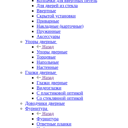
Колпачки для ввёртных петель
Для дверей из стекла
Ввертные
Скрытой установки
Приварные
Накладные (карточные)
Пружинные
Аксессуары
Упоры дверные
Назад
Упоры дверные
Торцевые
Напольные
Настенные
Глазки дверные
Назад
Глазки дверные
Видеоглазки
С пластиковой оптикой
Со стеклянной оптикой
Доводчики дверные
Фурнитура
Назад
Фурнитура
Ответные планки