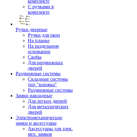
комплекте
С ручками в
комплекте
Ручки дверные
Ручки для окон
На планке
На раздельном
основании
Скобы
Для раздвижных
дверей
Раздвижные системы
Складные системы
тип "книжка"
Раздвижные системы
Замки накладные
Для легких дверей
Для металлических
дверей
Электромеханические
замки и аксессуары
Аксессуары для элек.
мех. замков