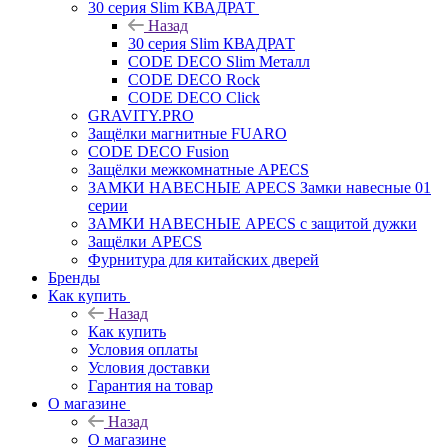
30 серия Slim КВАДРАТ
Назад
30 серия Slim КВАДРАТ
CODE DECO Slim Металл
CODE DECO Rock
CODE DECO Click
GRAVITY.PRO
Защёлки магнитные FUARO
CODE DECO Fusion
Защёлки межкомнатные APECS
ЗАМКИ НАВЕСНЫЕ APECS Замки навесные 01
серии
ЗАМКИ НАВЕСНЫЕ APECS с защитой дужки
Защёлки APECS
Фурнитура для китайских дверей
Бренды
Как купить
Назад
Как купить
Условия оплаты
Условия доставки
Гарантия на товар
О магазине
Назад
О магазине