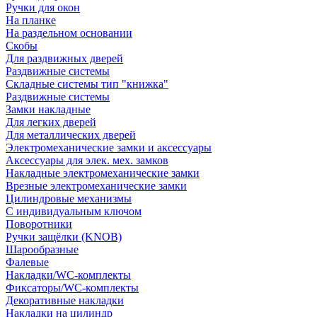
Ручки для окон
На планке
На раздельном основании
Скобы
Для раздвижных дверей
Раздвижные системы
Складные системы тип "книжка"
Раздвижные системы
Замки накладные
Для легких дверей
Для металлических дверей
Электромеханические замки и аксессуары
Аксессуары для элек. мех. замков
Накладные электромеханические замки
Врезные электромеханические замки
Цилиндровые механизмы
С индивидуальным ключом
Поворотники
Ручки защёлки (KNOB)
Шарообразные
Фалевые
Накладки/WC-комплекты
Фиксаторы/WC-комплекты
Декоративные накладки
Накладки на цилиндр