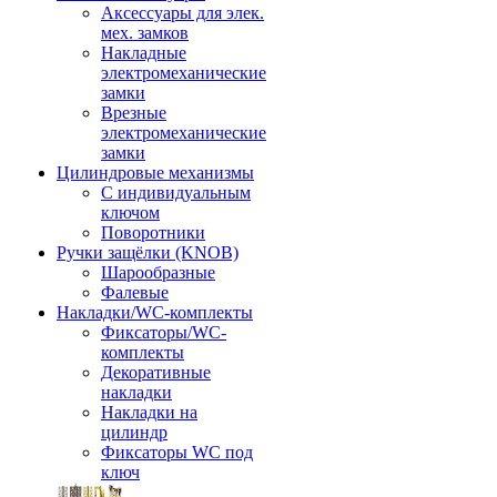
Аксессуары для элек.
мех. замков
Накладные
электромеханические
замки
Врезные
электромеханические
замки
Цилиндровые механизмы
С индивидуальным
ключом
Поворотники
Ручки защёлки (KNOB)
Шарообразные
Фалевые
Накладки/WC-комплекты
Фиксаторы/WC-
комплекты
Декоративные
накладки
Накладки на
цилиндр
Фиксаторы WC под
ключ