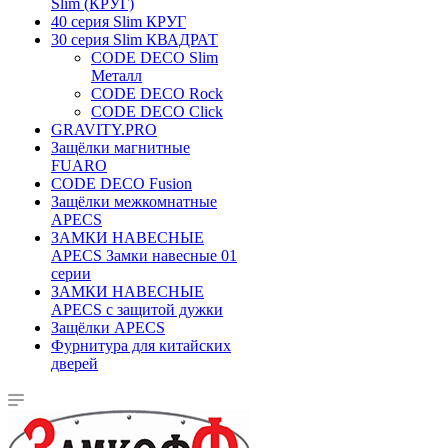
Slim (КРУГ)
40 серия Slim КРУГ
30 серия Slim КВАДРАТ
CODE DECO Slim
Металл
CODE DECO Rock
CODE DECO Click
GRAVITY.PRO
Защёлки магнитные
FUARO
CODE DECO Fusion
Защёлки межкомнатные
APECS
ЗАМКИ НАВЕСНЫЕ
APECS Замки навесные 01
серии
ЗАМКИ НАВЕСНЫЕ
APECS с защитой дужки
Защёлки APECS
Фурнитура для китайских
дверей