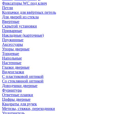
Фиксаторы WC под ключ
Петли
Колпачки для ввёртных петель
Для дверей из стекла
Ввертные
Скрытой установки
Приварные
Накладные (карточные)
Пружинные
Аксессуары
Упоры дверные
Торцевые
Напольные
Настенные
Глазки дверные
Видеоглазки
С пластиковой оптикой
Со стеклянной оптикой
Доводчики дверные
Фурнитура
Ответные планки
Цифры дверные
Квадраты для ручек
Метизы, стяжки, переходники
Уплотнитель