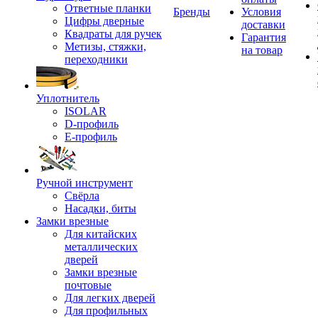
Ответные планки
Бренды
Условия
Цифры дверные
доставки
Квадраты для ручек
Гарантия
Метизы, стяжки,
на товар
переходники
Уплотнитель
ISOLAR
D-профиль
Е-профиль
Ручной инструмент
Свёрла
Насадки, биты
Замки врезные
Для китайских
металлических
дверей
Замки врезные
почтовые
Для легких дверей
Для профильных