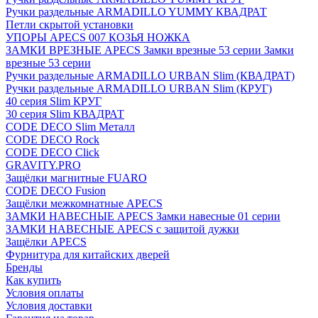
Ручки раздельные ARMADILLO YUMMY КВАДРАТ
Петли скрытой установки
УПОРЫ APECS 007 КОЗЬЯ НОЖКА
ЗАМКИ ВРЕЗНЫЕ APECS Замки врезные 53 серии Замки
врезные 53 серии
Ручки раздельные ARMADILLO URBAN Slim (КВАДРАТ)
Ручки раздельные ARMADILLO URBAN Slim (КРУГ)
40 серия Slim КРУГ
30 серия Slim КВАДРАТ
CODE DECO Slim Металл
CODE DECO Rock
CODE DECO Click
GRAVITY.PRO
Защёлки магнитные FUARO
CODE DECO Fusion
Защёлки межкомнатные APECS
ЗАМКИ НАВЕСНЫЕ APECS Замки навесные 01 серии
ЗАМКИ НАВЕСНЫЕ APECS с защитой дужки
Защёлки APECS
Фурнитура для китайских дверей
Бренды
Как купить
Условия оплаты
Условия доставки