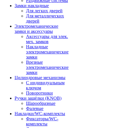
Раздвижные системы
Замки накладные
Для легких дверей
Для металлических
дверей
Электромеханические
замки и аксессуары
Аксессуары для элек.
мех. замков
Накладные
электромеханические
замки
Врезные
электромеханические
замки
Цилиндровые механизмы
С индивидуальным
ключом
Поворотники
Ручки защёлки (KNOB)
Шарообразные
Фалевые
Накладки/WC-комплекты
Фиксаторы/WC-
комплекты