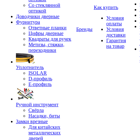
Со стеклянной
Как купить
оптикой
Доводчики дверные
Условия
Фурнитура
оплаты
Ответные планки
Бренды
Условия
Цифры дверные
доставки
Квадраты для ручек
Гарантия
Метизы, стяжки,
на товар
переходники
Уплотнитель
ISOLAR
D-профиль
Е-профиль
Ручной инструмент
Свёрла
Насадки, биты
Замки врезные
Для китайских
металлических
дверей