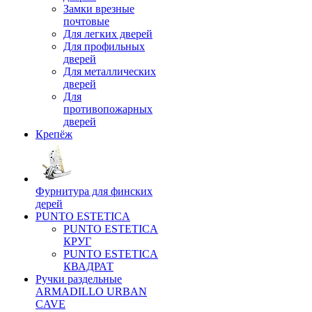
Замки врезные
почтовые
Для легких дверей
Для профильных
дверей
Для металлических
дверей
Для
противопожарных
дверей
Крепёж
Фурнитура для финских
дерей
PUNTO ESTETICA
PUNTO ESTETICA
КРУГ
PUNTO ESTETICA
КВАДРАТ
Ручки раздельные
ARMADILLO URBAN
CAVE