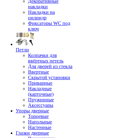
Декоративные
накладки
Накладки на
цилиндр
Фиксаторы WC под
ключ
Петли
Колпачки для
ввёртных петель
Для дверей из стекла
Ввертные
Скрытой установки
Приварные
Накладные
(карточные)
Пружинные
Аксессуары
Упоры дверные
Торцевые
Напольные
Настенные
Глазки дверные