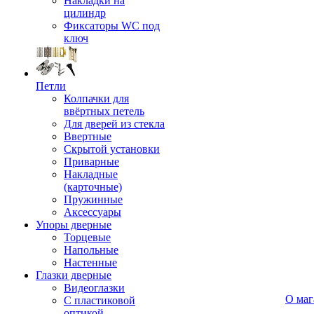
Накладки на
цилиндр
Фиксаторы WC под
ключ
Петли
Колпачки для
ввёртных петель
Для дверей из стекла
Ввертные
Скрытой установки
Приварные
Накладные
(карточные)
Пружинные
Аксессуары
Упоры дверные
Торцевые
Напольные
Настенные
Глазки дверные
Видеоглазки
О маг
С пластиковой
оптикой