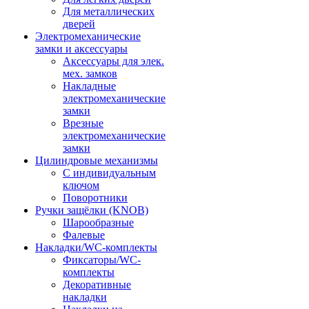
Для металлических
дверей
Электромеханические
замки и аксессуары
Аксессуары для элек.
мех. замков
Накладные
электромеханические
замки
Врезные
электромеханические
замки
Цилиндровые механизмы
С индивидуальным
ключом
Поворотники
Ручки защёлки (KNOB)
Шарообразные
Фалевые
Накладки/WC-комплекты
Фиксаторы/WC-
комплекты
Декоративные
накладки