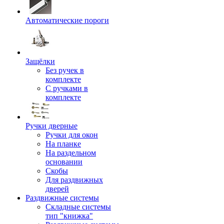
Автоматические пороги
Защёлки
Без ручек в
комплекте
С ручками в
комплекте
Ручки дверные
Ручки для окон
На планке
На раздельном
основании
Скобы
Для раздвижных
дверей
Раздвижные системы
Складные системы
тип "книжка"