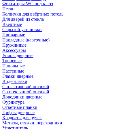
Фиксаторы WC под ключ
Петли
Колпачки для ввёртных петель
Для дверей из стекла
Ввертные
Скрытой установки
Приварные
Накладные (карточные)
Пружинные
Аксессуары
Упоры дверные
Торцевые
Напольные
Настенные
Глазки дверные
Видеоглазки
С пластиковой оптикой
Со стеклянной оптикой
Доводчики дверные
Фурнитура
Ответные планки
Цифры дверные
Квадраты для ручек
Метизы, стяжки, переходники
Уплотнитель