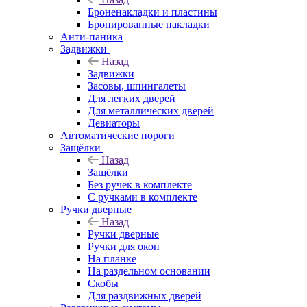
Броненакладки и пластины
Бронированные накладки
Анти-паника
Задвижки
Назад
Задвижки
Засовы, шпингалеты
Для легких дверей
Для металлических дверей
Девиаторы
Автоматические пороги
Защёлки
Назад
Защёлки
Без ручек в комплекте
С ручками в комплекте
Ручки дверные
Назад
Ручки дверные
Ручки для окон
На планке
На раздельном основании
Скобы
Для раздвижных дверей