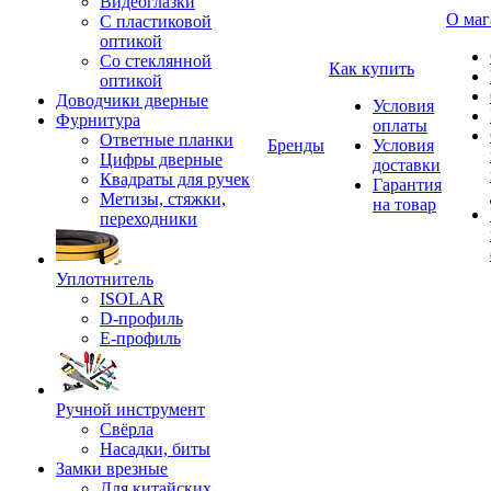
Видеоглазки
О маг
С пластиковой
оптикой
Со стеклянной
Как купить
оптикой
Доводчики дверные
Условия
Фурнитура
оплаты
Ответные планки
Бренды
Условия
Цифры дверные
доставки
Квадраты для ручек
Гарантия
Метизы, стяжки,
на товар
переходники
Уплотнитель
ISOLAR
D-профиль
Е-профиль
Ручной инструмент
Свёрла
Насадки, биты
Замки врезные
Для китайских