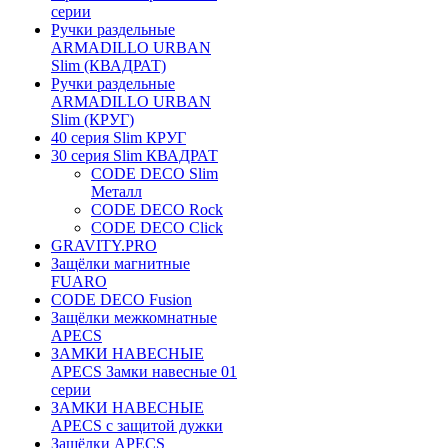
серии
Ручки раздельные
ARMADILLO URBAN
Slim (КВАДРАТ)
Ручки раздельные
ARMADILLO URBAN
Slim (КРУГ)
40 серия Slim КРУГ
30 серия Slim КВАДРАТ
CODE DECO Slim
Металл
CODE DECO Rock
CODE DECO Click
GRAVITY.PRO
Защёлки магнитные
FUARO
CODE DECO Fusion
Защёлки межкомнатные
APECS
ЗАМКИ НАВЕСНЫЕ
APECS Замки навесные 01
серии
ЗАМКИ НАВЕСНЫЕ
APECS с защитой дужки
Защёлки APECS