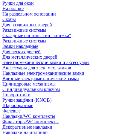
Ручки для окон
На планке
На раздельном основании
Скобы
Для раздвижных дверей
Раздвижные системы
Складные системы тип "книжка"
Раздвижные системы
Замки накладные
Для легких дверей
Для металлических дверей
Электромеханические замки и аксессуары
Аксессуары для элек. мех. замков
Накладные электромеханические замки
Врезные электромеханические замки
Цилиндровые механизмы
С индивидуальным ключом
Поворотники
Ручки защёлки (KNOB)
Шарообразные
Фалевые
Накладки/WC-комплекты
Фиксаторы/WC-комплекты
Декоративные накладки
Накладки на цилиндр