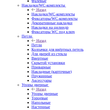
Фалевые
Накладки/WC-комплекты
Назад
Накладки/WC-комплекты
Фиксаторы/WC-комплекты
Декоративные накладки
Накладки на цилиндр
Фиксаторы WC под ключ
Петли
Назад
Петли
Колпачки для ввёртных петель
Для дверей из стекла
Ввертные
Скрытой установки
Приварные
Накладные (карточные)
Пружинные
Аксессуары
Упоры дверные
Назад
Упоры дверные
Торцевые
Напольные
Настенные