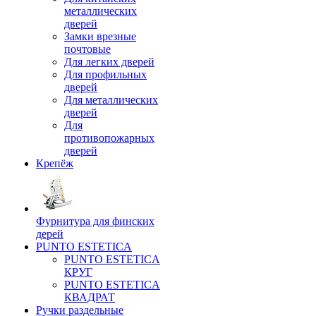
металлических
дверей
Замки врезные
почтовые
Для легких дверей
Для профильных
дверей
Для металлических
дверей
Для
противопожарных
дверей
Крепёж
Фурнитура для финских
дерей
PUNTO ESTETICA
PUNTO ESTETICA
КРУГ
PUNTO ESTETICA
КВАДРАТ
Ручки раздельные