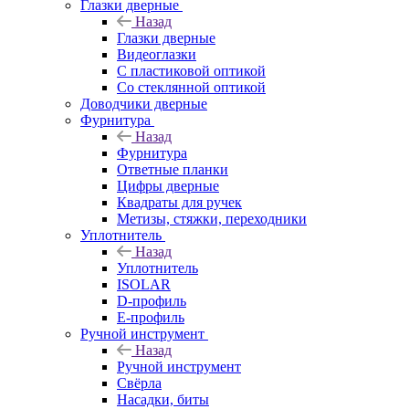
Глазки дверные
Назад
Глазки дверные
Видеоглазки
С пластиковой оптикой
Со стеклянной оптикой
Доводчики дверные
Фурнитура
Назад
Фурнитура
Ответные планки
Цифры дверные
Квадраты для ручек
Метизы, стяжки, переходники
Уплотнитель
Назад
Уплотнитель
ISOLAR
D-профиль
Е-профиль
Ручной инструмент
Назад
Ручной инструмент
Свёрла
Насадки, биты