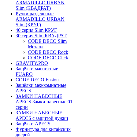
ARMADILLO URBAN
Slim (КВАДРАТ)
Ручки раздельные
ARMADILLO URBAN
Slim (КРУГ)
40 серия Slim КРУГ
30 серия Slim КВАДРАТ
CODE DECO Slim
Металл
CODE DECO Rock
CODE DECO Click
GRAVITY.PRO
Защёлки магнитные
FUARO
CODE DECO Fusion
Защёлки межкомнатные
APECS
ЗАМКИ НАВЕСНЫЕ
APECS Замки навесные 01
серии
ЗАМКИ НАВЕСНЫЕ
APECS с защитой дужки
Защёлки APECS
Фурнитура для китайских
дверей