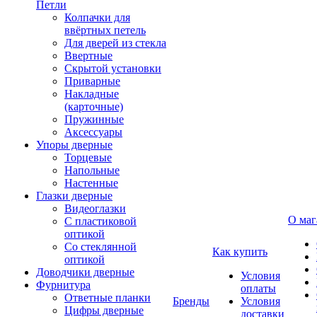
Петли
Колпачки для
ввёртных петель
Для дверей из стекла
Ввертные
Скрытой установки
Приварные
Накладные
(карточные)
Пружинные
Аксессуары
Упоры дверные
Торцевые
Напольные
Настенные
Глазки дверные
Видеоглазки
О маг
С пластиковой
оптикой
Со стеклянной
Как купить
оптикой
Доводчики дверные
Условия
Фурнитура
оплаты
Ответные планки
Бренды
Условия
Цифры дверные
доставки