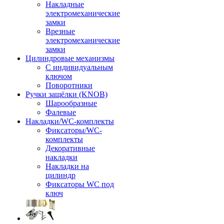
Накладные
электромеханические
замки
Врезные
электромеханические
замки
Цилиндровые механизмы
С индивидуальным
ключом
Поворотники
Ручки защёлки (KNOB)
Шарообразные
Фалевые
Накладки/WC-комплекты
Фиксаторы/WC-
комплекты
Декоративные
накладки
Накладки на
цилиндр
Фиксаторы WC под
ключ