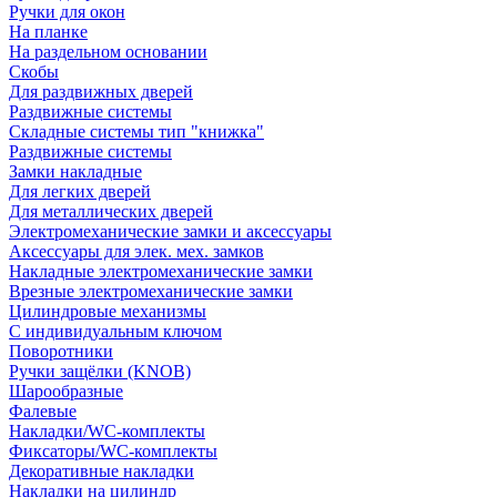
Ручки для окон
На планке
На раздельном основании
Скобы
Для раздвижных дверей
Раздвижные системы
Складные системы тип "книжка"
Раздвижные системы
Замки накладные
Для легких дверей
Для металлических дверей
Электромеханические замки и аксессуары
Аксессуары для элек. мех. замков
Накладные электромеханические замки
Врезные электромеханические замки
Цилиндровые механизмы
С индивидуальным ключом
Поворотники
Ручки защёлки (KNOB)
Шарообразные
Фалевые
Накладки/WC-комплекты
Фиксаторы/WC-комплекты
Декоративные накладки
Накладки на цилиндр