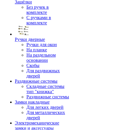
Защёлки
Без ручек в
комплекте
С ручками в
комплекте
Ручки дверные
Ручки для окон
На планке
На раздельном
основании
Скобы
Для раздвижных
дверей
Раздвижные системы
Складные системы
тип "книжка"
Раздвижные системы
Замки накладные
Для легких дверей
Для металлических
дверей
Электромеханические
замки и аксессуары