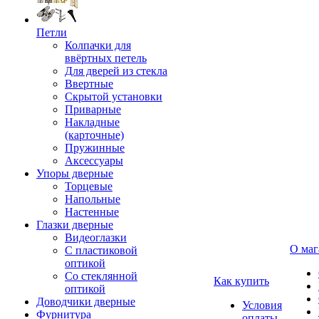
Петли
Колпачки для
ввёртных петель
Для дверей из стекла
Ввертные
Скрытой установки
Приварные
Накладные
(карточные)
Пружинные
Аксессуары
Упоры дверные
Торцевые
Напольные
Настенные
Глазки дверные
Видеоглазки
О маг
С пластиковой
оптикой
Со стеклянной
Как купить
оптикой
Доводчики дверные
Условия
Фурнитура
оплаты