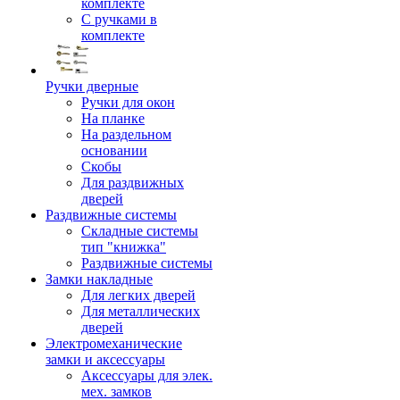
комплекте
С ручками в
комплекте
Ручки дверные
Ручки для окон
На планке
На раздельном
основании
Скобы
Для раздвижных
дверей
Раздвижные системы
Складные системы
тип "книжка"
Раздвижные системы
Замки накладные
Для легких дверей
Для металлических
дверей
Электромеханические
замки и аксессуары
Аксессуары для элек.
мех. замков