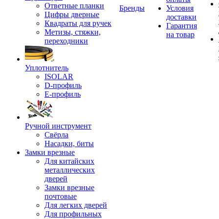
Ответные планки
Бренды
Условия
Цифры дверные
доставки
Квадраты для ручек
Гарантия
Метизы, стяжки,
на товар
переходники
Уплотнитель
ISOLAR
D-профиль
Е-профиль
Ручной инструмент
Свёрла
Насадки, биты
Замки врезные
Для китайских
металлических
дверей
Замки врезные
почтовые
Для легких дверей
Для профильных