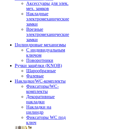
Аксессуары для элек.
мех. замков
Накладные
электромеханические
замки
Врезные
электромеханические
замки
Цилиндровые механизмы
С индивидуальным
ключом
Поворотники
Ручки защёлки (KNOB)
Шарообразные
Фалевые
Накладки/WC-комплекты
Фиксаторы/WC-
комплекты
Декоративные
накладки
Накладки на
цилиндр
Фиксаторы WC под
ключ