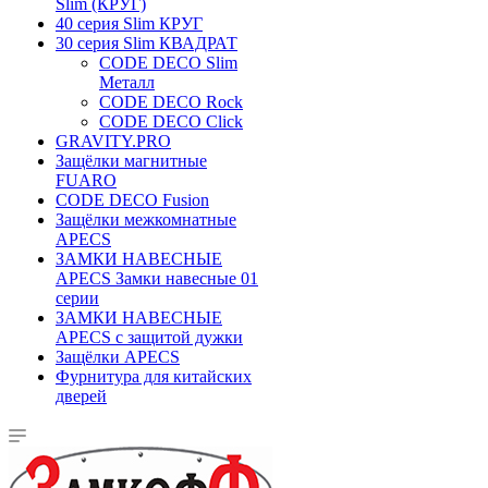
Slim (КРУГ)
40 серия Slim КРУГ
30 серия Slim КВАДРАТ
CODE DECO Slim
Металл
CODE DECO Rock
CODE DECO Click
GRAVITY.PRO
Защёлки магнитные
FUARO
CODE DECO Fusion
Защёлки межкомнатные
APECS
ЗАМКИ НАВЕСНЫЕ
APECS Замки навесные 01
серии
ЗАМКИ НАВЕСНЫЕ
APECS с защитой дужки
Защёлки APECS
Фурнитура для китайских
дверей