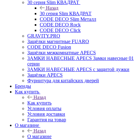
30 серия Slim КВАДРАТ
Назад
30 серия Slim КВАДРАТ
CODE DECO Slim Металл
CODE DECO Rock
CODE DECO Click
GRAVITY.PRO
Защёлки магнитные FUARO
CODE DECO Fusion
Защёлки межкомнатные APECS
ЗАМКИ НАВЕСНЫЕ APECS Замки навесные 01
серии
ЗАМКИ НАВЕСНЫЕ APECS с защитой дужки
Защёлки APECS
Фурнитура для китайских дверей
Бренды
Как купить
Назад
Как купить
Условия оплаты
Условия доставки
Гарантия на товар
О магазине
Назад
О магазине