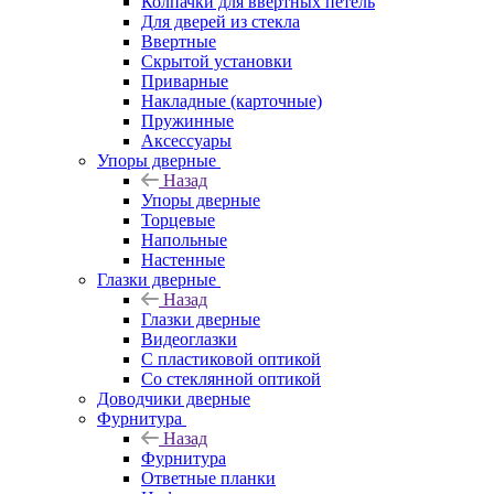
Колпачки для ввёртных петель
Для дверей из стекла
Ввертные
Скрытой установки
Приварные
Накладные (карточные)
Пружинные
Аксессуары
Упоры дверные
Назад
Упоры дверные
Торцевые
Напольные
Настенные
Глазки дверные
Назад
Глазки дверные
Видеоглазки
С пластиковой оптикой
Со стеклянной оптикой
Доводчики дверные
Фурнитура
Назад
Фурнитура
Ответные планки