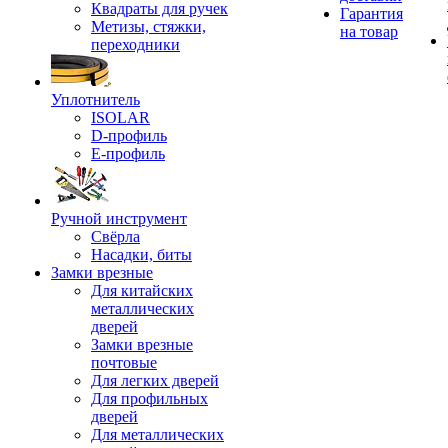
Квадраты для ручек
Гарантия
Метизы, стяжки,
на товар
переходники
Уплотнитель
ISOLAR
D-профиль
Е-профиль
Ручной инструмент
Свёрла
Насадки, биты
Замки врезные
Для китайских
металлических
дверей
Замки врезные
почтовые
Для легких дверей
Для профильных
дверей
Для металлических