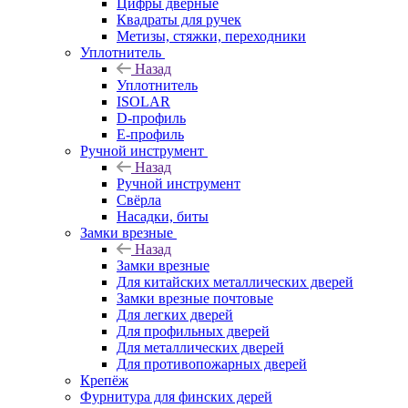
Цифры дверные
Квадраты для ручек
Метизы, стяжки, переходники
Уплотнитель
Назад
Уплотнитель
ISOLAR
D-профиль
Е-профиль
Ручной инструмент
Назад
Ручной инструмент
Свёрла
Насадки, биты
Замки врезные
Назад
Замки врезные
Для китайских металлических дверей
Замки врезные почтовые
Для легких дверей
Для профильных дверей
Для металлических дверей
Для противопожарных дверей
Крепёж
Фурнитура для финских дерей