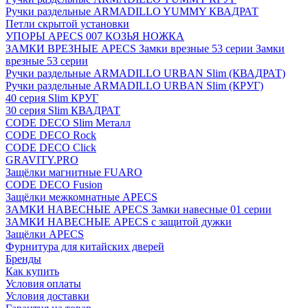
Ручки раздельные ARMADILLO YUMMY КВАДРАТ
Петли скрытой установки
УПОРЫ APECS 007 КОЗЬЯ НОЖКА
ЗАМКИ ВРЕЗНЫЕ APECS Замки врезные 53 серии Замки
врезные 53 серии
Ручки раздельные ARMADILLO URBAN Slim (КВАДРАТ)
Ручки раздельные ARMADILLO URBAN Slim (КРУГ)
40 серия Slim КРУГ
30 серия Slim КВАДРАТ
CODE DECO Slim Металл
CODE DECO Rock
CODE DECO Click
GRAVITY.PRO
Защёлки магнитные FUARO
CODE DECO Fusion
Защёлки межкомнатные APECS
ЗАМКИ НАВЕСНЫЕ APECS Замки навесные 01 серии
ЗАМКИ НАВЕСНЫЕ APECS с защитой дужки
Защёлки APECS
Фурнитура для китайских дверей
Бренды
Как купить
Условия оплаты
Условия доставки