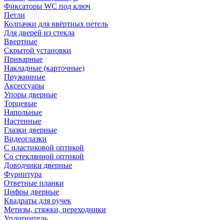
Фиксаторы WC под ключ
Петли
Колпачки для ввёртных петель
Для дверей из стекла
Ввертные
Скрытой установки
Приварные
Накладные (карточные)
Пружинные
Аксессуары
Упоры дверные
Торцевые
Напольные
Настенные
Глазки дверные
Видеоглазки
С пластиковой оптикой
Со стеклянной оптикой
Доводчики дверные
Фурнитура
Ответные планки
Цифры дверные
Квадраты для ручек
Метизы, стяжки, переходники
Уплотнитель