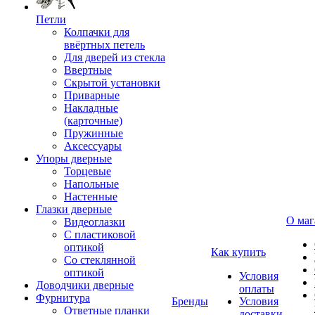
Петли
Колпачки для
ввёртных петель
Для дверей из стекла
Ввертные
Скрытой установки
Приварные
Накладные
(карточные)
Пружинные
Аксессуары
Упоры дверные
Торцевые
Напольные
Настенные
Глазки дверные
О маг
Видеоглазки
С пластиковой
оптикой
Как купить
Со стеклянной
оптикой
Условия
Доводчики дверные
оплаты
Фурнитура
Бренды
Условия
Ответные планки
доставки