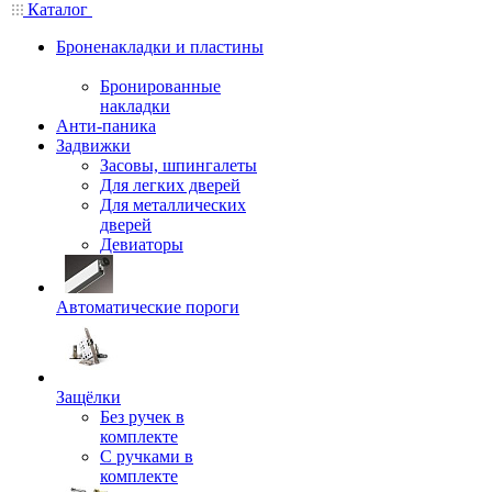
Каталог
Броненакладки и пластины
Бронированные
накладки
Анти-паника
Задвижки
Засовы, шпингалеты
Для легких дверей
Для металлических
дверей
Девиаторы
Автоматические пороги
Защёлки
Без ручек в
комплекте
С ручками в
комплекте