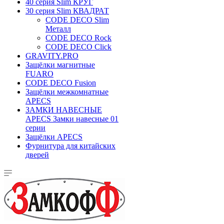
40 серия Slim КРУГ
30 серия Slim КВАДРАТ
CODE DECO Slim
Металл
CODE DECO Rock
CODE DECO Click
GRAVITY.PRO
Защёлки магнитные
FUARO
CODE DECO Fusion
Защёлки межкомнатные
APECS
ЗАМКИ НАВЕСНЫЕ
APECS Замки навесные 01
серии
Защёлки APECS
Фурнитура для китайских
дверей