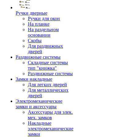
Ручки дверные
Ручки для окон
На планке
На раздельном
основании
Скобы
Для раздвижных
дверей
Раздвижные системы
Складные системы
тип "книжка"
Раздвижные системы
Замки накладные
Для легких дверей
Для металлических
дверей
Электромеханические
замки и аксессуары
Аксессуары для элек.
мех. замков
Накладные
электромеханические
замки