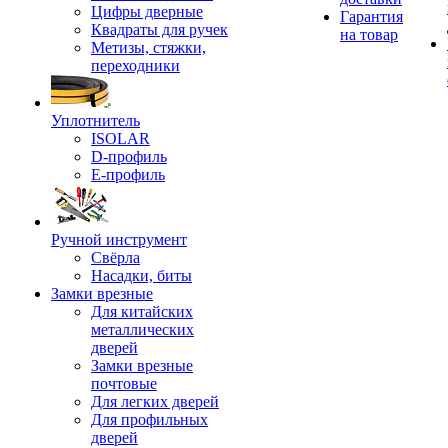
Цифры дверные
Гарантия
Квадраты для ручек
на товар
Метизы, стяжки,
переходники
Уплотнитель
ISOLAR
D-профиль
Е-профиль
Ручной инструмент
Свёрла
Насадки, биты
Замки врезные
Для китайских
металлических
дверей
Замки врезные
почтовые
Для легких дверей
Для профильных
дверей