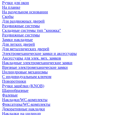
Ручки для окон
На планке
На раздельном основании
Скобы
Для раздвижных дверей
Раздвижные системы
Складные системы тип "книжка"
Раздвижные системы
Замки накладные
Для легких дверей
Для металлических дверей
Электромеханические замки и аксессуары
Аксессуары для элек. мех. замков
Накладные электромеханические замки
Врезные электромеханические замки
Цилиндровые механизмы
С индивидуальным ключом
Поворотники
Ручки защёлки (KNOB)
Шарообразные
Фалевые
Накладки/WC-комплекты
Фиксаторы/WC-комплекты
Декоративные накладки
Накладки на цилиндр