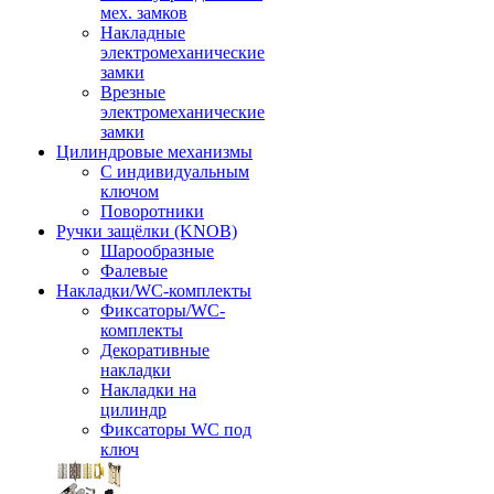
мех. замков
Накладные
электромеханические
замки
Врезные
электромеханические
замки
Цилиндровые механизмы
С индивидуальным
ключом
Поворотники
Ручки защёлки (KNOB)
Шарообразные
Фалевые
Накладки/WC-комплекты
Фиксаторы/WC-
комплекты
Декоративные
накладки
Накладки на
цилиндр
Фиксаторы WC под
ключ