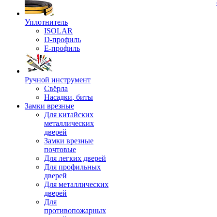
Уплотнитель
ISOLAR
D-профиль
Е-профиль
Ручной инструмент
Свёрла
Насадки, биты
Замки врезные
Для китайских
металлических
дверей
Замки врезные
почтовые
Для легких дверей
Для профильных
дверей
Для металлических
дверей
Для
противопожарных