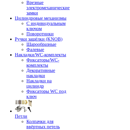
Врезные
электромеханические
замки
Цилиндровые механизмы
С индивидуальным
ключом
Поворотники
Ручки защёлки (KNOB)
Шарообразные
Фалевые
Накладки/WC-комплекты
Фиксаторы/WC-
комплекты
Декоративные
накладки
Накладки на
цилиндр
Фиксаторы WC под
ключ
Петли
Колпачки для
ввёртных петель