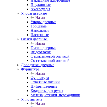
Накладные (карточные)
Пружинные
Аксессуары
Упоры дверные
Назад
Упоры дверные
Торцевые
Напольные
Настенные
Глазки дверные
Назад
Глазки дверные
Видеоглазки
С пластиковой оптикой
Со стеклянной оптикой
Доводчики дверные
Фурнитура
Назад
Фурнитура
Ответные планки
Цифры дверные
Квадраты для ручек
Метизы, стяжки, переходники
Уплотнитель
Назад