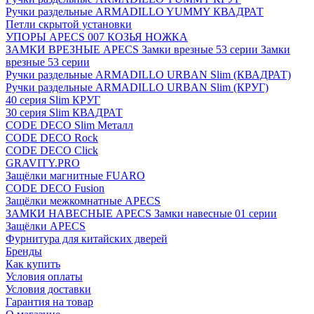
Ручки раздельные ARMADILLO YUMMY КВАДРАТ
Петли скрытой установки
УПОРЫ APECS 007 КОЗЬЯ НОЖКА
ЗАМКИ ВРЕЗНЫЕ APECS Замки врезные 53 серии Замки
врезные 53 серии
Ручки раздельные ARMADILLO URBAN Slim (КВАДРАТ)
Ручки раздельные ARMADILLO URBAN Slim (КРУГ)
40 серия Slim КРУГ
30 серия Slim КВАДРАТ
CODE DECO Slim Металл
CODE DECO Rock
CODE DECO Click
GRAVITY.PRO
Защёлки магнитные FUARO
CODE DECO Fusion
Защёлки межкомнатные APECS
ЗАМКИ НАВЕСНЫЕ APECS Замки навесные 01 серии
Защёлки APECS
Фурнитура для китайских дверей
Бренды
Как купить
Условия оплаты
Условия доставки
Гарантия на товар