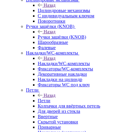
Назад
Цилиндровые механизмы
С индивидуальным ключом
Поворотники
Ручки защёлки (KNOB)
Назад
Ручки защёлки (KNOB)
Шарообразные
Фалевые
Накладки/WC-комплекты
Назад
Накладки/WC-комплекты
Фиксаторы/WC-комплекты
Декоративные накладки
Накладки на цилиндр
Фиксаторы WC под ключ
Петли
Назад
Петли
Колпачки для ввёртных петель
Для дверей из стекла
Ввертные
Скрытой установки
Приварные