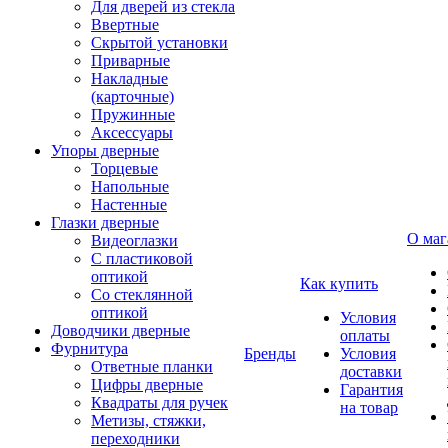
Для дверей из стекла
Ввертные
Скрытой установки
Приварные
Накладные
(карточные)
Пружинные
Аксессуары
Упоры дверные
Торцевые
Напольные
Настенные
Глазки дверные
О маг
Видеоглазки
С пластиковой
оптикой
Как купить
Со стеклянной
оптикой
Условия
Доводчики дверные
оплаты
Фурнитура
Бренды
Условия
Ответные планки
доставки
Цифры дверные
Гарантия
Квадраты для ручек
на товар
Метизы, стяжки,
переходники