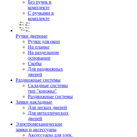
Без ручек в
комплекте
С ручками в
комплекте
Ручки дверные
Ручки для окон
На планке
На раздельном
основании
Скобы
Для раздвижных
дверей
Раздвижные системы
Складные системы
тип "книжка"
Раздвижные системы
Замки накладные
Для легких дверей
Для металлических
дверей
Электромеханические
замки и аксессуары
Аксессуары для элек.