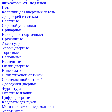
Фиксаторы WC под ключ
Петли
Колпачки для ввёртных петель
Для дверей из стекла
Ввертные
Скрытой установки
Приварные
Накладные (карточные)
Пружинные
Аксессуары
Упоры дверные
Торцевые
Напольные
Настенные
Глазки дверные
Видеоглазки
С пластиковой оптикой
Со стеклянной оптикой
Доводчики дверные
Фурнитура
Ответные планки
Цифры дверные
Квадраты для ручек
Метизы, стяжки, переходники
Уплотнитель