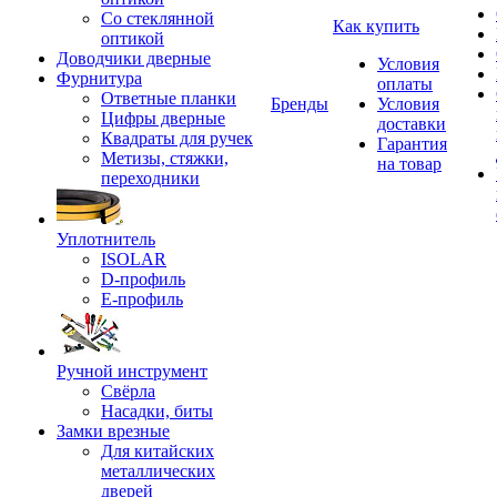
Со стеклянной
Как купить
оптикой
Доводчики дверные
Условия
Фурнитура
оплаты
Ответные планки
Бренды
Условия
Цифры дверные
доставки
Квадраты для ручек
Гарантия
Метизы, стяжки,
на товар
переходники
Уплотнитель
ISOLAR
D-профиль
Е-профиль
Ручной инструмент
Свёрла
Насадки, биты
Замки врезные
Для китайских
металлических
дверей