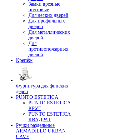
Замки врезные
почтовые
Для легких дверей
Для профильных
дверей
Для металлических
дверей
Для
противопожарных
дверей
Крепёж
Фурнитура для финских
дерей
PUNTO ESTETICA
PUNTO ESTETICA
КРУГ
PUNTO ESTETICA
КВАДРАТ
Ручки раздельные
ARMADILLO URBAN
CAVE