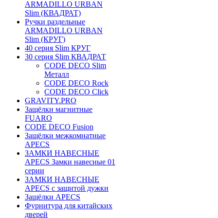
ARMADILLO URBAN
Slim (КВАДРАТ)
Ручки раздельные
ARMADILLO URBAN
Slim (КРУГ)
40 серия Slim КРУГ
30 серия Slim КВАДРАТ
CODE DECO Slim
Металл
CODE DECO Rock
CODE DECO Click
GRAVITY.PRO
Защёлки магнитные
FUARO
CODE DECO Fusion
Защёлки межкомнатные
APECS
ЗАМКИ НАВЕСНЫЕ
APECS Замки навесные 01
серии
ЗАМКИ НАВЕСНЫЕ
APECS с защитой дужки
Защёлки APECS
Фурнитура для китайских
дверей