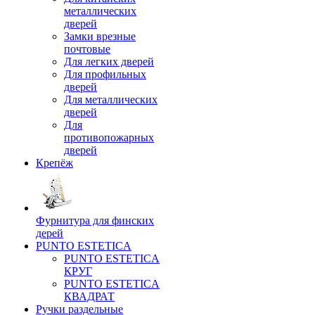
металлических
дверей
Замки врезные
почтовые
Для легких дверей
Для профильных
дверей
Для металлических
дверей
Для
противопожарных
дверей
Крепёж
Фурнитура для финских
дерей
PUNTO ESTETICA
PUNTO ESTETICA
КРУГ
PUNTO ESTETICA
КВАДРАТ
Ручки раздельные