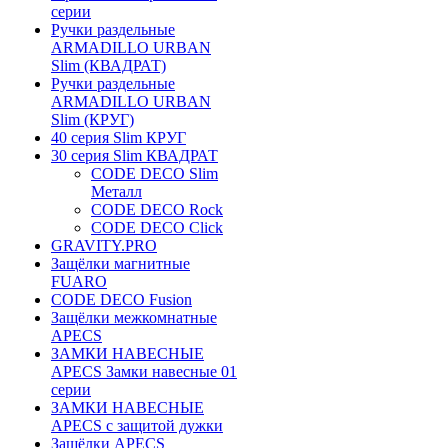
серии
Ручки раздельные
ARMADILLO URBAN
Slim (КВАДРАТ)
Ручки раздельные
ARMADILLO URBAN
Slim (КРУГ)
40 серия Slim КРУГ
30 серия Slim КВАДРАТ
CODE DECO Slim
Металл
CODE DECO Rock
CODE DECO Click
GRAVITY.PRO
Защёлки магнитные
FUARO
CODE DECO Fusion
Защёлки межкомнатные
APECS
ЗАМКИ НАВЕСНЫЕ
APECS Замки навесные 01
серии
ЗАМКИ НАВЕСНЫЕ
APECS с защитой дужки
Защёлки APECS