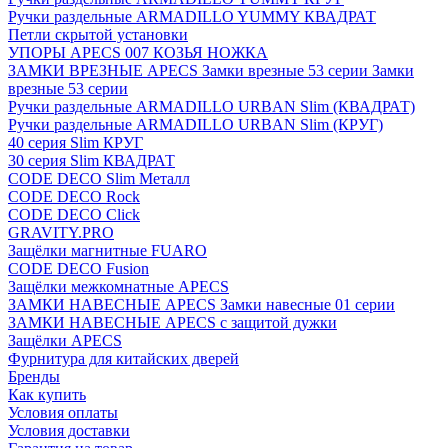
Ручки раздельные ARMADILLO YUMMY КВАДРАТ
Петли скрытой установки
УПОРЫ APECS 007 КОЗЬЯ НОЖКА
ЗАМКИ ВРЕЗНЫЕ APECS Замки врезные 53 серии Замки
врезные 53 серии
Ручки раздельные ARMADILLO URBAN Slim (КВАДРАТ)
Ручки раздельные ARMADILLO URBAN Slim (КРУГ)
40 серия Slim КРУГ
30 серия Slim КВАДРАТ
CODE DECO Slim Металл
CODE DECO Rock
CODE DECO Click
GRAVITY.PRO
Защёлки магнитные FUARO
CODE DECO Fusion
Защёлки межкомнатные APECS
ЗАМКИ НАВЕСНЫЕ APECS Замки навесные 01 серии
ЗАМКИ НАВЕСНЫЕ APECS с защитой дужки
Защёлки APECS
Фурнитура для китайских дверей
Бренды
Как купить
Условия оплаты
Условия доставки