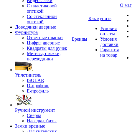
Видеоглазки
О маг
С пластиковой
оптикой
Со стеклянной
Как купить
оптикой
Доводчики дверные
Условия
Фурнитура
оплаты
Ответные планки
Бренды
Условия
Цифры дверные
доставки
Квадраты для ручек
Гарантия
Метизы, стяжки,
на товар
переходники
Уплотнитель
ISOLAR
D-профиль
Е-профиль
Ручной инструмент
Свёрла
Насадки, биты
Замки врезные
Для китайских