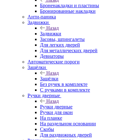
Броненакладки и пластины
Бронированные накладки
Анти-паника
Задвижки
Назад
Задвижки
Засовы, шпингалеты
Для легких дверей
Для металлических дверей
Девиаторы
Автоматические пороги
Защёлки
Назад
Защёлки
Без ручек в комплекте
С ручками в комплекте
Ручки дверные
Назад
Ручки дверные
Ручки для окон
На планке
На раздельном основании
Скобы
Для раздвижных дверей