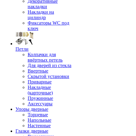
Декоративные
накладки
Накладки на
цилиндр
Фиксаторы WC под
ключ
Петли
Колпачки для
ввёртных петель
Для дверей из стекла
Ввертные
Скрытой установки
Приварные
Накладные
(карточные)
Пружинные
Аксессуары
Упоры дверные
Торцевые
Напольные
Настенные
Глазки дверные