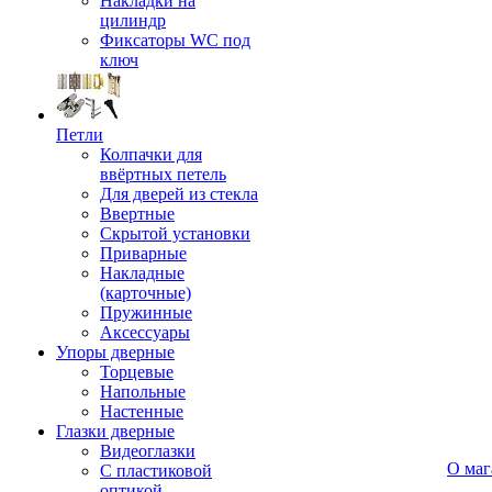
Накладки на
цилиндр
Фиксаторы WC под
ключ
Петли
Колпачки для
ввёртных петель
Для дверей из стекла
Ввертные
Скрытой установки
Приварные
Накладные
(карточные)
Пружинные
Аксессуары
Упоры дверные
Торцевые
Напольные
Настенные
Глазки дверные
Видеоглазки
О маг
С пластиковой
оптикой