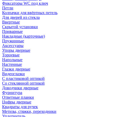
Фиксаторы WC под ключ
Петли
Колпачки для ввёртных петель
Для дверей из стекла
Ввертные
Скрытой установки
Приварные
Накладные (карточные)
Пружинные
Аксессуары
Упоры дверные
Торцевые
Напольные
Настенные
Глазки дверные
Видеоглазки
С пластиковой оптикой
Со стеклянной оптикой
Доводчики дверные
Фурнитура
Ответные планки
Цифры дверные
Квадраты для ручек
Метизы, стяжки, переходники
Уплотнитель