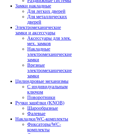
Раздвижные системы
Замки накладные
Для легких дверей
Для металлических
дверей
Электромеханические
замки и аксессуары
Аксессуары для элек.
мех. замков
Накладные
электромеханические
замки
Врезные
электромеханические
замки
Цилиндровые механизмы
С индивидуальным
ключом
Поворотники
Ручки защёлки (KNOB)
Шарообразные
Фалевые
Накладки/WC-комплекты
Фиксаторы/WC-
комплекты