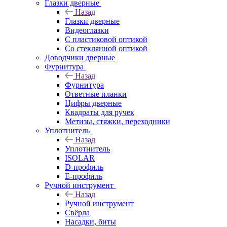
Глазки дверные
Назад
Глазки дверные
Видеоглазки
С пластиковой оптикой
Со стеклянной оптикой
Доводчики дверные
Фурнитура
Назад
Фурнитура
Ответные планки
Цифры дверные
Квадраты для ручек
Метизы, стяжки, переходники
Уплотнитель
Назад
Уплотнитель
ISOLAR
D-профиль
Е-профиль
Ручной инструмент
Назад
Ручной инструмент
Свёрла
Насадки, биты