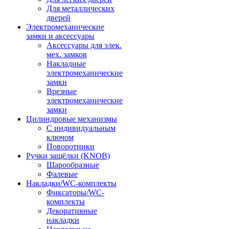
Для металлических
дверей
Электромеханические
замки и аксессуары
Аксессуары для элек.
мех. замков
Накладные
электромеханические
замки
Врезные
электромеханические
замки
Цилиндровые механизмы
С индивидуальным
ключом
Поворотники
Ручки защёлки (KNOB)
Шарообразные
Фалевые
Накладки/WC-комплекты
Фиксаторы/WC-
комплекты
Декоративные
накладки