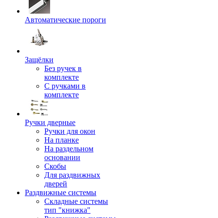
Автоматические пороги
Защёлки
Без ручек в
комплекте
С ручками в
комплекте
Ручки дверные
Ручки для окон
На планке
На раздельном
основании
Скобы
Для раздвижных
дверей
Раздвижные системы
Складные системы
тип "книжка"