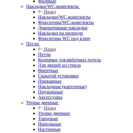
Фалевые
Накладки/WC-комплекты
Назад
Накладки/WC-комплекты
Фиксаторы/WC-комплекты
Декоративные накладки
Накладки на цилиндр
Фиксаторы WC под ключ
Петли
Назад
Петли
Колпачки для ввёртных петель
Для дверей из стекла
Ввертные
Скрытой установки
Приварные
Накладные (карточные)
Пружинные
Аксессуары
Упоры дверные
Назад
Упоры дверные
Торцевые
Напольные
Настенные