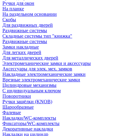
Ручки для окон
На планке
На раздельном основании
Скобы
Для раздвижных дверей
Раздвижные системы
Складные системы тип "книжка"
Раздвижные системы
Замки накладные
Для легких дверей
Для металлических дверей
Электромеханические замки и аксессуары
Аксессуары для элек. мех. замков
Накладные электромеханические замки
Врезные электромеханические замки
Цилиндровые механизмы
С индивидуальным ключом
Поворотники
Ручки защёлки (KNOB)
Шарообразные
Фалевые
Накладки/WC-комплекты
Фиксаторы/WC-комплекты
Декоративные накладки
Накладки на цилиндр