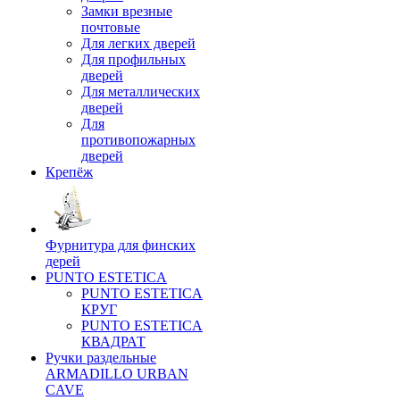
Замки врезные
почтовые
Для легких дверей
Для профильных
дверей
Для металлических
дверей
Для
противопожарных
дверей
Крепёж
Фурнитура для финских
дерей
PUNTO ESTETICA
PUNTO ESTETICA
КРУГ
PUNTO ESTETICA
КВАДРАТ
Ручки раздельные
ARMADILLO URBAN
CAVE