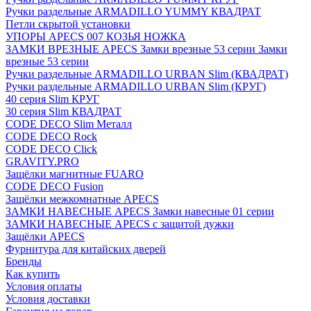
Ручки раздельные ARMADILLO YUMMY КВАДРАТ
Петли скрытой установки
УПОРЫ APECS 007 КОЗЬЯ НОЖКА
ЗАМКИ ВРЕЗНЫЕ APECS Замки врезные 53 серии Замки
врезные 53 серии
Ручки раздельные ARMADILLO URBAN Slim (КВАДРАТ)
Ручки раздельные ARMADILLO URBAN Slim (КРУГ)
40 серия Slim КРУГ
30 серия Slim КВАДРАТ
CODE DECO Slim Металл
CODE DECO Rock
CODE DECO Click
GRAVITY.PRO
Защёлки магнитные FUARO
CODE DECO Fusion
Защёлки межкомнатные APECS
ЗАМКИ НАВЕСНЫЕ APECS Замки навесные 01 серии
ЗАМКИ НАВЕСНЫЕ APECS с защитой дужки
Защёлки APECS
Фурнитура для китайских дверей
Бренды
Как купить
Условия оплаты
Условия доставки