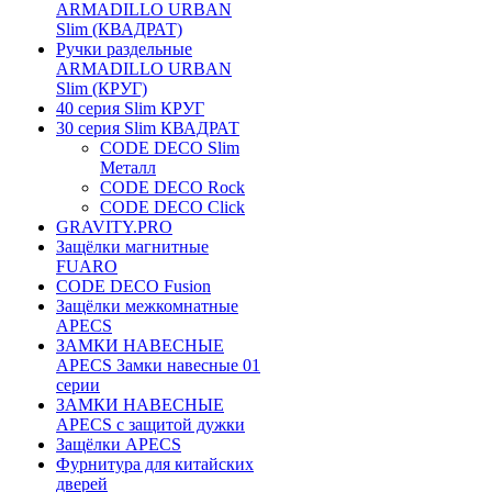
ARMADILLO URBAN
Slim (КВАДРАТ)
Ручки раздельные
ARMADILLO URBAN
Slim (КРУГ)
40 серия Slim КРУГ
30 серия Slim КВАДРАТ
CODE DECO Slim
Металл
CODE DECO Rock
CODE DECO Click
GRAVITY.PRO
Защёлки магнитные
FUARO
CODE DECO Fusion
Защёлки межкомнатные
APECS
ЗАМКИ НАВЕСНЫЕ
APECS Замки навесные 01
серии
ЗАМКИ НАВЕСНЫЕ
APECS с защитой дужки
Защёлки APECS
Фурнитура для китайских
дверей