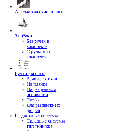
Автоматические пороги
Защёлки
Без ручек в
комплекте
С ручками в
комплекте
Ручки дверные
Ручки для окон
На планке
На раздельном
основании
Скобы
Для раздвижных
дверей
Раздвижные системы
Складные системы
тип "книжка"