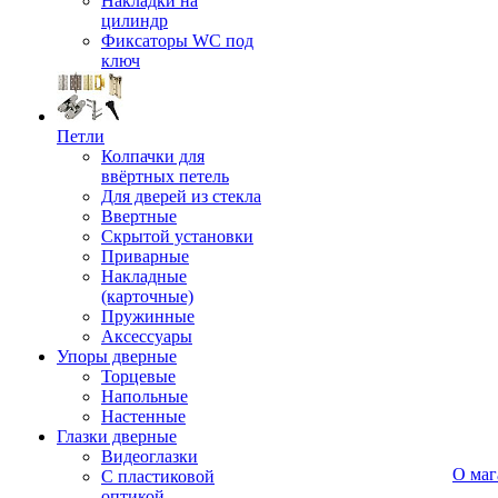
Накладки на
цилиндр
Фиксаторы WC под
ключ
Петли
Колпачки для
ввёртных петель
Для дверей из стекла
Ввертные
Скрытой установки
Приварные
Накладные
(карточные)
Пружинные
Аксессуары
Упоры дверные
Торцевые
Напольные
Настенные
Глазки дверные
Видеоглазки
О маг
С пластиковой
оптикой