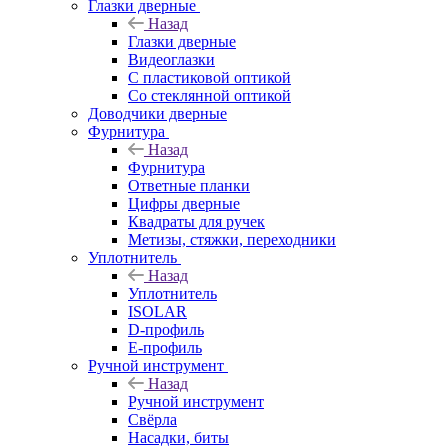
Глазки дверные
Назад
Глазки дверные
Видеоглазки
С пластиковой оптикой
Со стеклянной оптикой
Доводчики дверные
Фурнитура
Назад
Фурнитура
Ответные планки
Цифры дверные
Квадраты для ручек
Метизы, стяжки, переходники
Уплотнитель
Назад
Уплотнитель
ISOLAR
D-профиль
Е-профиль
Ручной инструмент
Назад
Ручной инструмент
Свёрла
Насадки, биты