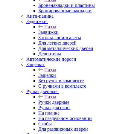
Броненакладки и пластины
Бронированные накладки
Анти-паника
Задвижки
Назад
Задвижки
Засовы, шпингалеты
Для легких дверей
Для металлических дверей
Девиаторы
Автоматические пороги
Защёлки
Назад
Защёлки
Без ручек в комплекте
С ручками в комплекте
Ручки дверные
Назад
Ручки дверные
Ручки для окон
На планке
На раздельном основании
Скобы
Для раздвижных дверей