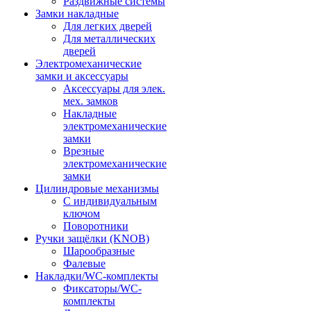
Раздвижные системы
Замки накладные
Для легких дверей
Для металлических
дверей
Электромеханические
замки и аксессуары
Аксессуары для элек.
мех. замков
Накладные
электромеханические
замки
Врезные
электромеханические
замки
Цилиндровые механизмы
С индивидуальным
ключом
Поворотники
Ручки защёлки (KNOB)
Шарообразные
Фалевые
Накладки/WC-комплекты
Фиксаторы/WC-
комплекты