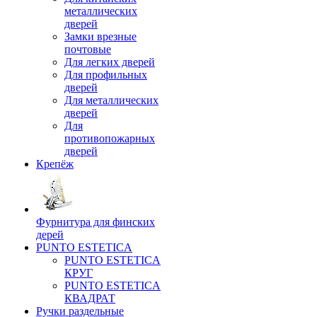
металлических
дверей
Замки врезные
почтовые
Для легких дверей
Для профильных
дверей
Для металлических
дверей
Для
противопожарных
дверей
Крепёж
Фурнитура для финских
дерей
PUNTO ESTETICA
PUNTO ESTETICA
КРУГ
PUNTO ESTETICA
КВАДРАТ
Ручки раздельные