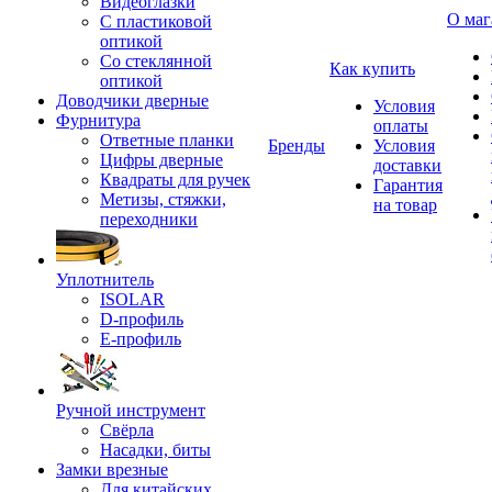
Видеоглазки
О маг
С пластиковой
оптикой
Со стеклянной
Как купить
оптикой
Доводчики дверные
Условия
Фурнитура
оплаты
Ответные планки
Бренды
Условия
Цифры дверные
доставки
Квадраты для ручек
Гарантия
Метизы, стяжки,
на товар
переходники
Уплотнитель
ISOLAR
D-профиль
Е-профиль
Ручной инструмент
Свёрла
Насадки, биты
Замки врезные
Для китайских