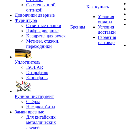
Со стеклянной
Как купить
оптикой
Доводчики дверные
Условия
Фурнитура
оплаты
Ответные планки
Бренды
Условия
Цифры дверные
доставки
Квадраты для ручек
Гарантия
Метизы, стяжки,
на товар
переходники
Уплотнитель
ISOLAR
D-профиль
Е-профиль
Ручной инструмент
Свёрла
Насадки, биты
Замки врезные
Для китайских
металлических
дверей