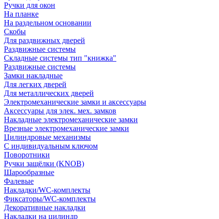
Ручки для окон
На планке
На раздельном основании
Скобы
Для раздвижных дверей
Раздвижные системы
Складные системы тип "книжка"
Раздвижные системы
Замки накладные
Для легких дверей
Для металлических дверей
Электромеханические замки и аксессуары
Аксессуары для элек. мех. замков
Накладные электромеханические замки
Врезные электромеханические замки
Цилиндровые механизмы
С индивидуальным ключом
Поворотники
Ручки защёлки (KNOB)
Шарообразные
Фалевые
Накладки/WC-комплекты
Фиксаторы/WC-комплекты
Декоративные накладки
Накладки на цилиндр