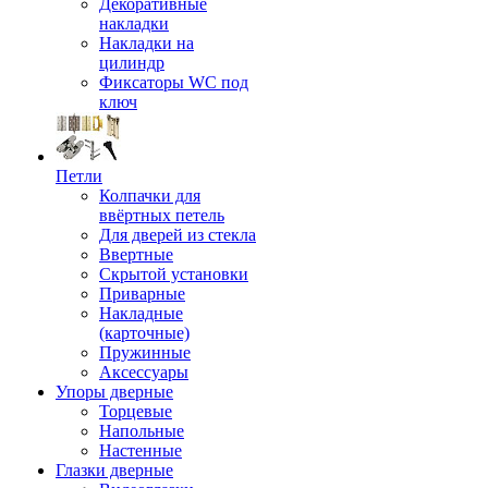
Декоративные
накладки
Накладки на
цилиндр
Фиксаторы WC под
ключ
Петли
Колпачки для
ввёртных петель
Для дверей из стекла
Ввертные
Скрытой установки
Приварные
Накладные
(карточные)
Пружинные
Аксессуары
Упоры дверные
Торцевые
Напольные
Настенные
Глазки дверные