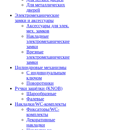
Для металлических
дверей
Электромеханические
замки и аксессуары
Аксессуары для элек.
мех. замков
Накладные
электромеханические
замки
Врезные
электромеханические
замки
Цилиндровые механизмы
С индивидуальным
ключом
Поворотники
Ручки защёлки (KNOB)
Шарообразные
Фалевые
Накладки/WC-комплекты
Фиксаторы/WC-
комплекты
Декоративные
накладки