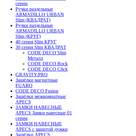
серии
Ручки раздельные
ARMADILLO URBAN
Slim (КВАДРАТ)
Ручки раздельные
ARMADILLO URBAN
Slim (КРУГ)
40 серия Slim КРУГ
30 серия Slim КВАДРАТ
CODE DECO Slim
Металл
CODE DECO Rock
CODE DECO Click
GRAVITY.PRO
Защёлки магнитные
FUARO
CODE DECO Fusion
Защёлки межкомнатные
APECS
ЗАМКИ НАВЕСНЫЕ
APECS Замки навесные 01
серии
ЗАМКИ НАВЕСНЫЕ
APECS с защитой дужки
Защёлки APECS