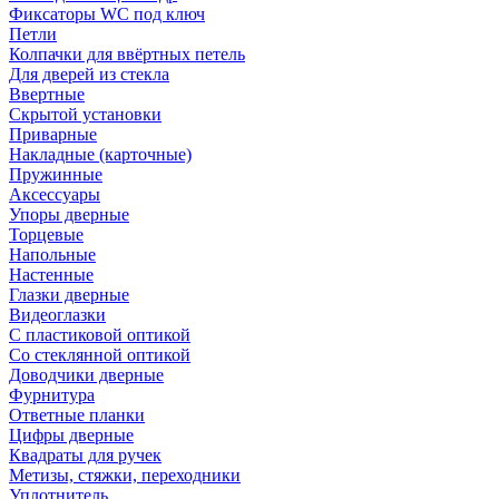
Фиксаторы WC под ключ
Петли
Колпачки для ввёртных петель
Для дверей из стекла
Ввертные
Скрытой установки
Приварные
Накладные (карточные)
Пружинные
Аксессуары
Упоры дверные
Торцевые
Напольные
Настенные
Глазки дверные
Видеоглазки
С пластиковой оптикой
Со стеклянной оптикой
Доводчики дверные
Фурнитура
Ответные планки
Цифры дверные
Квадраты для ручек
Метизы, стяжки, переходники
Уплотнитель