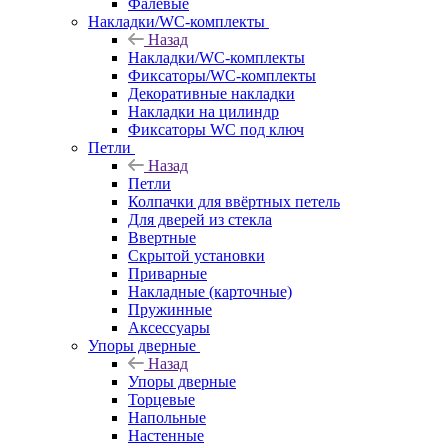
Фалевые
Накладки/WC-комплекты
Назад
Накладки/WC-комплекты
Фиксаторы/WC-комплекты
Декоративные накладки
Накладки на цилиндр
Фиксаторы WC под ключ
Петли
Назад
Петли
Колпачки для ввёртных петель
Для дверей из стекла
Ввертные
Скрытой установки
Приварные
Накладные (карточные)
Пружинные
Аксессуары
Упоры дверные
Назад
Упоры дверные
Торцевые
Напольные
Настенные