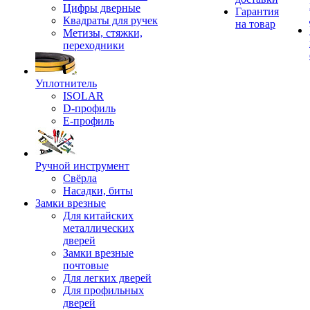
Цифры дверные
Гарантия
Квадраты для ручек
на товар
Метизы, стяжки,
переходники
Уплотнитель
ISOLAR
D-профиль
Е-профиль
Ручной инструмент
Свёрла
Насадки, биты
Замки врезные
Для китайских
металлических
дверей
Замки врезные
почтовые
Для легких дверей
Для профильных
дверей