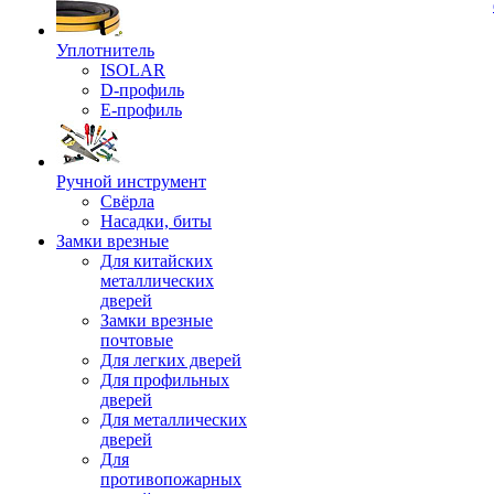
Уплотнитель
ISOLAR
D-профиль
Е-профиль
Ручной инструмент
Свёрла
Насадки, биты
Замки врезные
Для китайских
металлических
дверей
Замки врезные
почтовые
Для легких дверей
Для профильных
дверей
Для металлических
дверей
Для
противопожарных