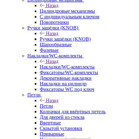
Назад
Цилиндровые механизмы
С индивидуальным ключом
Поворотники
Ручки защёлки (KNOB)
Назад
Ручки защёлки (KNOB)
Шарообразные
Фалевые
Накладки/WC-комплекты
Назад
Накладки/WC-комплекты
Фиксаторы/WC-комплекты
Декоративные накладки
Накладки на цилиндр
Фиксаторы WC под ключ
Петли
Назад
Петли
Колпачки для ввёртных петель
Для дверей из стекла
Ввертные
Скрытой установки
Приварные