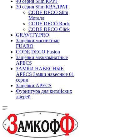
40 серия Slim КРУГ
30 серия Slim КВАДРАТ
CODE DECO Slim
Металл
CODE DECO Rock
CODE DECO Click
GRAVITY.PRO
Защёлки магнитные
FUARO
CODE DECO Fusion
Защёлки межкомнатные
APECS
ЗАМКИ НАВЕСНЫЕ
APECS Замки навесные 01
серии
Защёлки APECS
Фурнитура для китайских
дверей