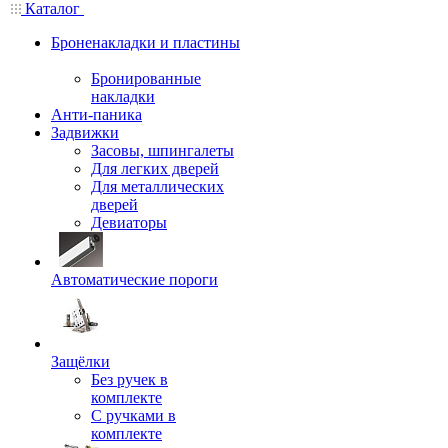
Каталог
Броненакладки и пластины
Бронированные
накладки
Анти-паника
Задвижки
Засовы, шпингалеты
Для легких дверей
Для металлических
дверей
Девиаторы
Автоматические пороги
Защёлки
Без ручек в
комплекте
С ручками в
комплекте