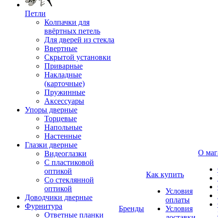
Петли
Колпачки для
ввёртных петель
Для дверей из стекла
Ввертные
Скрытой установки
Приварные
Накладные
(карточные)
Пружинные
Аксессуары
Упоры дверные
Торцевые
Напольные
Настенные
Глазки дверные
О маг
Видеоглазки
С пластиковой
оптикой
Как купить
Со стеклянной
оптикой
Условия
Доводчики дверные
оплаты
Фурнитура
Бренды
Условия
Ответные планки
доставки