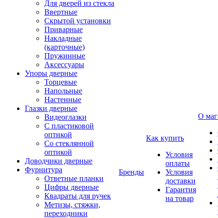
Для дверей из стекла
Ввертные
Скрытой установки
Приварные
Накладные
(карточные)
Пружинные
Аксессуары
Упоры дверные
Торцевые
Напольные
Настенные
Глазки дверные
О маг
Видеоглазки
С пластиковой
оптикой
Как купить
Со стеклянной
оптикой
Условия
Доводчики дверные
оплаты
Фурнитура
Бренды
Условия
Ответные планки
доставки
Цифры дверные
Гарантия
Квадраты для ручек
на товар
Метизы, стяжки,
переходники