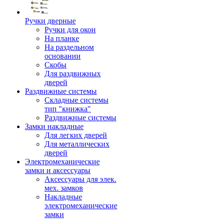
Ручки дверные
Ручки для окон
На планке
На раздельном
основании
Скобы
Для раздвижных
дверей
Раздвижные системы
Складные системы
тип "книжка"
Раздвижные системы
Замки накладные
Для легких дверей
Для металлических
дверей
Электромеханические
замки и аксессуары
Аксессуары для элек.
мех. замков
Накладные
электромеханические
замки