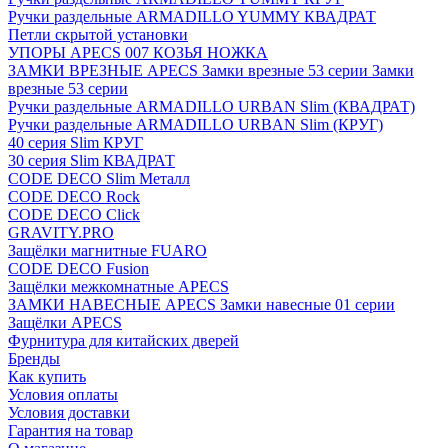
Ручки раздельные ARMADILLO YUMMY КВАДРАТ
Петли скрытой установки
УПОРЫ APECS 007 КОЗЬЯ НОЖКА
ЗАМКИ ВРЕЗНЫЕ APECS Замки врезные 53 серии Замки
врезные 53 серии
Ручки раздельные ARMADILLO URBAN Slim (КВАДРАТ)
Ручки раздельные ARMADILLO URBAN Slim (КРУГ)
40 серия Slim КРУГ
30 серия Slim КВАДРАТ
CODE DECO Slim Металл
CODE DECO Rock
CODE DECO Click
GRAVITY.PRO
Защёлки магнитные FUARO
CODE DECO Fusion
Защёлки межкомнатные APECS
ЗАМКИ НАВЕСНЫЕ APECS Замки навесные 01 серии
Защёлки APECS
Фурнитура для китайских дверей
Бренды
Как купить
Условия оплаты
Условия доставки
Гарантия на товар