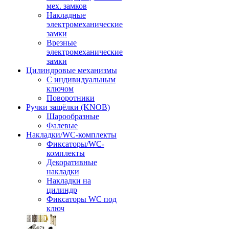
мех. замков
Накладные
электромеханические
замки
Врезные
электромеханические
замки
Цилиндровые механизмы
С индивидуальным
ключом
Поворотники
Ручки защёлки (KNOB)
Шарообразные
Фалевые
Накладки/WC-комплекты
Фиксаторы/WC-
комплекты
Декоративные
накладки
Накладки на
цилиндр
Фиксаторы WC под
ключ