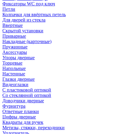
Фиксаторы WC под ключ
Петли
Колпачки для ввёртных петель
Для дверей из стекла
Ввертные
Скрытой установки
Приварные
Накладные (карточные)
Пружинные
Аксессуары
Упоры дверные
Торцевые
Напольные
Настенные
Глазки дверные
Видеоглазки
С пластиковой оптикой
Со стеклянной оптикой
Доводчики дверные
Фурнитура
Ответные планки
Цифры дверные
Квадраты для ручек
Метизы, стяжки, переходники
Уплотнитель