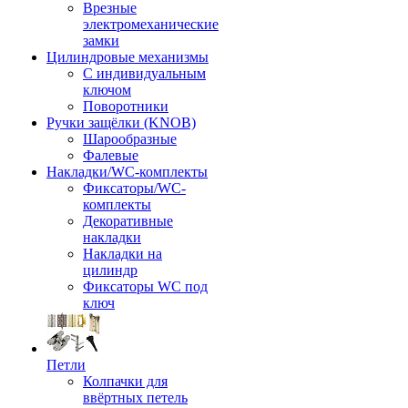
Врезные
электромеханические
замки
Цилиндровые механизмы
С индивидуальным
ключом
Поворотники
Ручки защёлки (KNOB)
Шарообразные
Фалевые
Накладки/WC-комплекты
Фиксаторы/WC-
комплекты
Декоративные
накладки
Накладки на
цилиндр
Фиксаторы WC под
ключ
Петли
Колпачки для
ввёртных петель