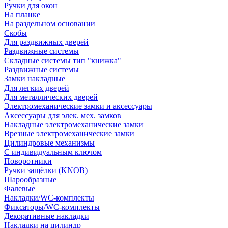
Ручки для окон
На планке
На раздельном основании
Скобы
Для раздвижных дверей
Раздвижные системы
Складные системы тип "книжка"
Раздвижные системы
Замки накладные
Для легких дверей
Для металлических дверей
Электромеханические замки и аксессуары
Аксессуары для элек. мех. замков
Накладные электромеханические замки
Врезные электромеханические замки
Цилиндровые механизмы
С индивидуальным ключом
Поворотники
Ручки защёлки (KNOB)
Шарообразные
Фалевые
Накладки/WC-комплекты
Фиксаторы/WC-комплекты
Декоративные накладки
Накладки на цилиндр