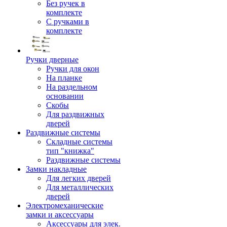
Без ручек в
комплекте
С ручками в
комплекте
Ручки дверные
Ручки для окон
На планке
На раздельном
основании
Скобы
Для раздвижных
дверей
Раздвижные системы
Складные системы
тип "книжка"
Раздвижные системы
Замки накладные
Для легких дверей
Для металлических
дверей
Электромеханические
замки и аксессуары
Аксессуары для элек.