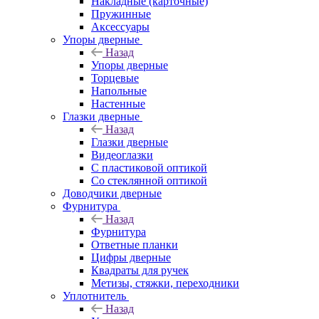
Накладные (карточные)
Пружинные
Аксессуары
Упоры дверные
Назад
Упоры дверные
Торцевые
Напольные
Настенные
Глазки дверные
Назад
Глазки дверные
Видеоглазки
С пластиковой оптикой
Со стеклянной оптикой
Доводчики дверные
Фурнитура
Назад
Фурнитура
Ответные планки
Цифры дверные
Квадраты для ручек
Метизы, стяжки, переходники
Уплотнитель
Назад