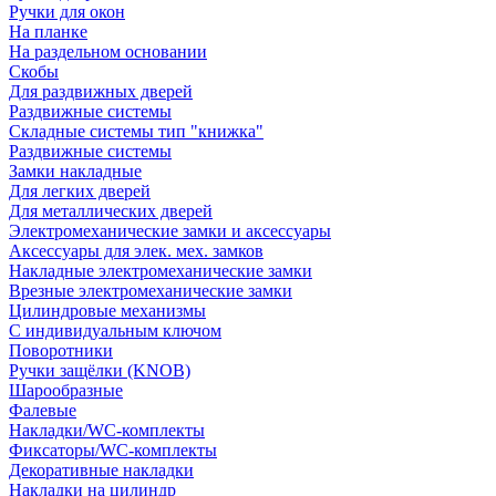
Ручки для окон
На планке
На раздельном основании
Скобы
Для раздвижных дверей
Раздвижные системы
Складные системы тип "книжка"
Раздвижные системы
Замки накладные
Для легких дверей
Для металлических дверей
Электромеханические замки и аксессуары
Аксессуары для элек. мех. замков
Накладные электромеханические замки
Врезные электромеханические замки
Цилиндровые механизмы
С индивидуальным ключом
Поворотники
Ручки защёлки (KNOB)
Шарообразные
Фалевые
Накладки/WC-комплекты
Фиксаторы/WC-комплекты
Декоративные накладки
Накладки на цилиндр