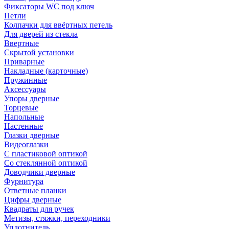
Фиксаторы WC под ключ
Петли
Колпачки для ввёртных петель
Для дверей из стекла
Ввертные
Скрытой установки
Приварные
Накладные (карточные)
Пружинные
Аксессуары
Упоры дверные
Торцевые
Напольные
Настенные
Глазки дверные
Видеоглазки
С пластиковой оптикой
Со стеклянной оптикой
Доводчики дверные
Фурнитура
Ответные планки
Цифры дверные
Квадраты для ручек
Метизы, стяжки, переходники
Уплотнитель