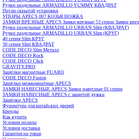
Ручки раздельные ARMADILLO YUMMY КВАДРАТ
Петли скрытой установки
УПОРЫ APECS 007 КОЗЬЯ НОЖКА
ЗАМКИ ВРЕЗНЫЕ APECS Замки врезные 53 серии Замки врез
Ручки раздельные ARMADILLO URBAN Slim (КВАДРАТ)
Ручки раздельные ARMADILLO URBAN Slim (КРУГ)
40 серия Slim КРУГ
30 серия Slim КВАДРАТ
CODE DECO Slim Металл
CODE DECO Rock
CODE DECO Click
GRAVITY.PRO
Защёлки магнитные FUARO
CODE DECO Fusion
Защёлки межкомнатные APECS
ЗАМКИ НАВЕСНЫЕ APECS Замки навесные 01 серии
ЗАМКИ НАВЕСНЫЕ APECS с защитой дужки
Защёлки APECS
Фурнитура для китайских дверей
Бренды
Как купить
Условия оплаты
Условия доставки
Гарантия на товар