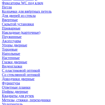
Фиксаторы WC под ключ
Петли
Колпачки для ввёртных петель
Для дверей из стекла
Ввертные
Скрытой установки
Приварные
Накладные (карточные)
Пружинные
Аксессуары
Упоры дверные
Торцевые
Напольные
Настенные
Глазки дверные
Видеоглазки
С пластиковой оптикой
Со стеклянной оптикой
Доводчики дверные
Фурнитура
Ответные планки
Цифры дверные
Квадраты для ручек
Метизы, стяжки, переходники
Уплотнитель