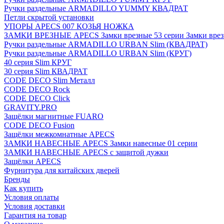
Ручки раздельные ARMADILLO YUMMY КВАДРАТ
Петли скрытой установки
УПОРЫ APECS 007 КОЗЬЯ НОЖКА
ЗАМКИ ВРЕЗНЫЕ APECS Замки врезные 53 серии Замки врез
Ручки раздельные ARMADILLO URBAN Slim (КВАДРАТ)
Ручки раздельные ARMADILLO URBAN Slim (КРУГ)
40 серия Slim КРУГ
30 серия Slim КВАДРАТ
CODE DECO Slim Металл
CODE DECO Rock
CODE DECO Click
GRAVITY.PRO
Защёлки магнитные FUARO
CODE DECO Fusion
Защёлки межкомнатные APECS
ЗАМКИ НАВЕСНЫЕ APECS Замки навесные 01 серии
ЗАМКИ НАВЕСНЫЕ APECS с защитой дужки
Защёлки APECS
Фурнитура для китайских дверей
Бренды
Как купить
Условия оплаты
Условия доставки
Гарантия на товар