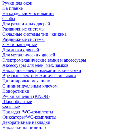
Ручки для окон
На планке
На раздельном основании
Скобы
Для раздвижных дверей
Раздвижные системы
Складные системы тип "книжка"
Раздвижные системы
Замки накладные
Для легких дверей
Для металлических дверей
Электромеханические замки и аксессуары
Аксессуары для элек. мех. замков
Накладные электромеханические замки
Врезные электромеханические замки
Цилиндровые механизмы
С индивидуальным ключом
Поворотники
Ручки защёлки (KNOB)
Шарообразные
Фалевые
Накладки/WC-комплекты
Фиксаторы/WC-комплекты
Декоративные накладки
Накладки на цилиндр