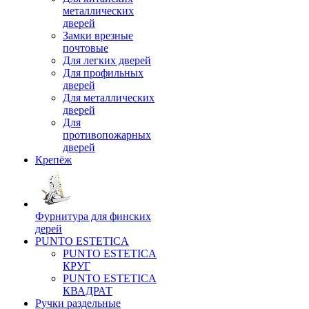
металлических
дверей
Замки врезные
почтовые
Для легких дверей
Для профильных
дверей
Для металлических
дверей
Для
противопожарных
дверей
Крепёж
Фурнитура для финских
дерей
PUNTO ESTETICA
PUNTO ESTETICA
КРУГ
PUNTO ESTETICA
КВАДРАТ
Ручки раздельные