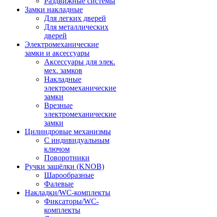
Раздвижные системы
Замки накладные
Для легких дверей
Для металлических
дверей
Электромеханические
замки и аксессуары
Аксессуары для элек.
мех. замков
Накладные
электромеханические
замки
Врезные
электромеханические
замки
Цилиндровые механизмы
С индивидуальным
ключом
Поворотники
Ручки защёлки (KNOB)
Шарообразные
Фалевые
Накладки/WC-комплекты
Фиксаторы/WC-
комплекты