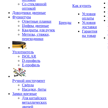
Со стеклянной
Как купить
оптикой
Доводчики дверные
Условия
Фурнитура
оплаты
Ответные планки
Бренды
Условия
Цифры дверные
доставки
Квадраты для ручек
Гарантия
Метизы, стяжки,
на товар
переходники
Уплотнитель
ISOLAR
D-профиль
Е-профиль
Ручной инструмент
Свёрла
Насадки, биты
Замки врезные
Для китайских
металлических
дверей