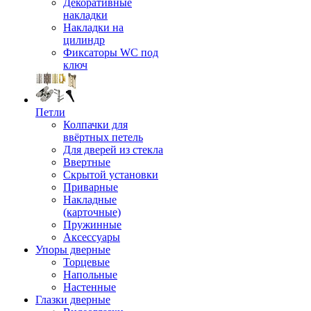
Декоративные
накладки
Накладки на
цилиндр
Фиксаторы WC под
ключ
Петли
Колпачки для
ввёртных петель
Для дверей из стекла
Ввертные
Скрытой установки
Приварные
Накладные
(карточные)
Пружинные
Аксессуары
Упоры дверные
Торцевые
Напольные
Настенные
Глазки дверные