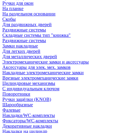
Ручки для окон
На планке
На раздельном основании
Скобы
Для раздвижных дверей
Раздвижные системы
Складные системы тип "книжка"
Раздвижные системы
Замки накладные
Для легких дверей
Для металлических дверей
Электромеханические замки и аксессуары
Аксессуары для элек. мех. замков
Накладные электромеханические замки
Врезные электромеханические замки
Цилиндровые механизмы
С индивидуальным ключом
Поворотники
Ручки защёлки (KNOB)
Шарообразные
Фалевые
Накладки/WC-комплекты
Фиксаторы/WC-комплекты
Декоративные накладки
Накладки на цилиндр