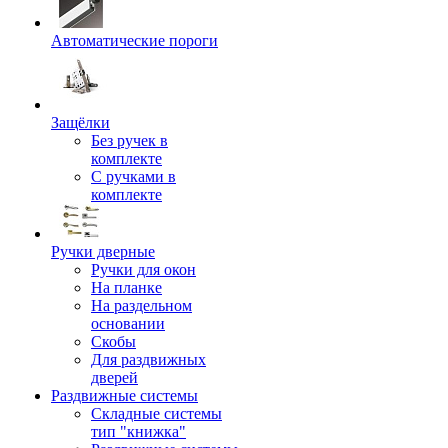
Автоматические пороги
Защёлки
Без ручек в
комплекте
С ручками в
комплекте
Ручки дверные
Ручки для окон
На планке
На раздельном
основании
Скобы
Для раздвижных
дверей
Раздвижные системы
Складные системы
тип "книжка"