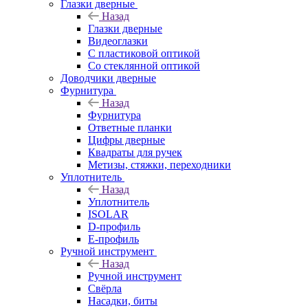
Глазки дверные
Назад
Глазки дверные
Видеоглазки
С пластиковой оптикой
Со стеклянной оптикой
Доводчики дверные
Фурнитура
Назад
Фурнитура
Ответные планки
Цифры дверные
Квадраты для ручек
Метизы, стяжки, переходники
Уплотнитель
Назад
Уплотнитель
ISOLAR
D-профиль
Е-профиль
Ручной инструмент
Назад
Ручной инструмент
Свёрла
Насадки, биты