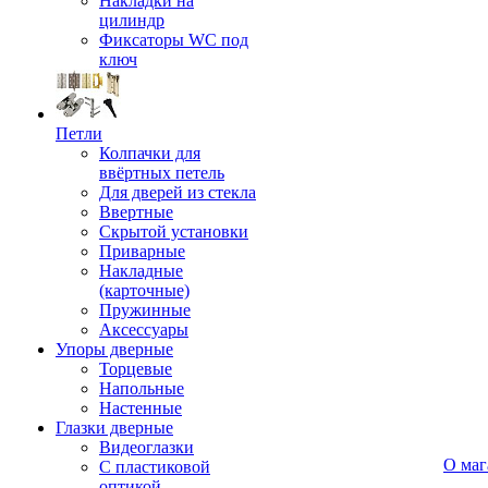
Накладки на
цилиндр
Фиксаторы WC под
ключ
Петли
Колпачки для
ввёртных петель
Для дверей из стекла
Ввертные
Скрытой установки
Приварные
Накладные
(карточные)
Пружинные
Аксессуары
Упоры дверные
Торцевые
Напольные
Настенные
Глазки дверные
Видеоглазки
О маг
С пластиковой
оптикой