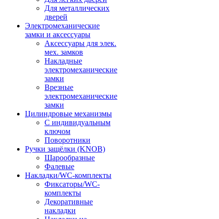
Для металлических
дверей
Электромеханические
замки и аксессуары
Аксессуары для элек.
мех. замков
Накладные
электромеханические
замки
Врезные
электромеханические
замки
Цилиндровые механизмы
С индивидуальным
ключом
Поворотники
Ручки защёлки (KNOB)
Шарообразные
Фалевые
Накладки/WC-комплекты
Фиксаторы/WC-
комплекты
Декоративные
накладки