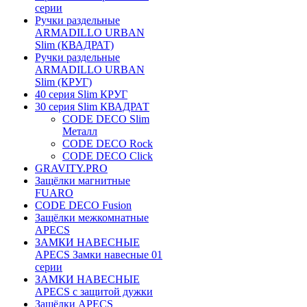
серии
Ручки раздельные
ARMADILLO URBAN
Slim (КВАДРАТ)
Ручки раздельные
ARMADILLO URBAN
Slim (КРУГ)
40 серия Slim КРУГ
30 серия Slim КВАДРАТ
CODE DECO Slim
Металл
CODE DECO Rock
CODE DECO Click
GRAVITY.PRO
Защёлки магнитные
FUARO
CODE DECO Fusion
Защёлки межкомнатные
APECS
ЗАМКИ НАВЕСНЫЕ
APECS Замки навесные 01
серии
ЗАМКИ НАВЕСНЫЕ
APECS с защитой дужки
Защёлки APECS