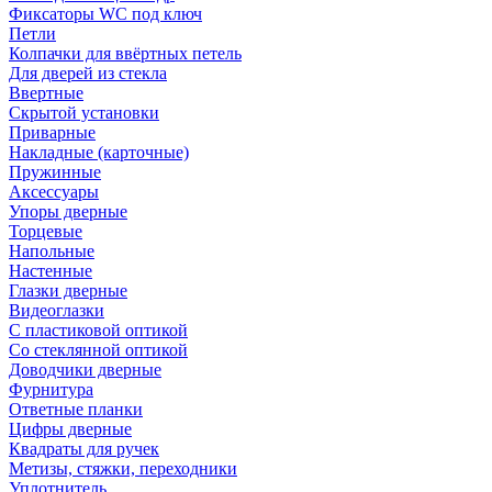
Фиксаторы WC под ключ
Петли
Колпачки для ввёртных петель
Для дверей из стекла
Ввертные
Скрытой установки
Приварные
Накладные (карточные)
Пружинные
Аксессуары
Упоры дверные
Торцевые
Напольные
Настенные
Глазки дверные
Видеоглазки
С пластиковой оптикой
Со стеклянной оптикой
Доводчики дверные
Фурнитура
Ответные планки
Цифры дверные
Квадраты для ручек
Метизы, стяжки, переходники
Уплотнитель