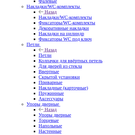
Фалевые
Накладки/WC-комплекты
Назад
Накладки/WC-комплекты
Фиксаторы/WC-комплекты
Декоративные накладки
Накладки на цилиндр
Фиксаторы WC под ключ
Петли
Назад
Петли
Колпачки для ввёртных петель
Для дверей из стекла
Ввертные
Скрытой установки
Приварные
Накладные (карточные)
Пружинные
Аксессуары
Упоры дверные
Назад
Упоры дверные
Торцевые
Напольные
Настенные