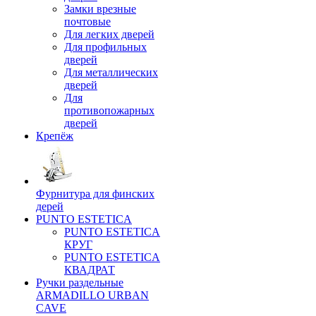
Замки врезные
почтовые
Для легких дверей
Для профильных
дверей
Для металлических
дверей
Для
противопожарных
дверей
Крепёж
Фурнитура для финских
дерей
PUNTO ESTETICA
PUNTO ESTETICA
КРУГ
PUNTO ESTETICA
КВАДРАТ
Ручки раздельные
ARMADILLO URBAN
CAVE