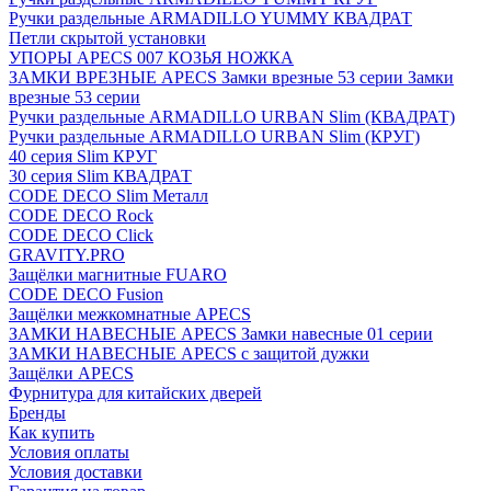
Ручки раздельные ARMADILLO YUMMY КВАДРАТ
Петли скрытой установки
УПОРЫ APECS 007 КОЗЬЯ НОЖКА
ЗАМКИ ВРЕЗНЫЕ APECS Замки врезные 53 серии Замки
врезные 53 серии
Ручки раздельные ARMADILLO URBAN Slim (КВАДРАТ)
Ручки раздельные ARMADILLO URBAN Slim (КРУГ)
40 серия Slim КРУГ
30 серия Slim КВАДРАТ
CODE DECO Slim Металл
CODE DECO Rock
CODE DECO Click
GRAVITY.PRO
Защёлки магнитные FUARO
CODE DECO Fusion
Защёлки межкомнатные APECS
ЗАМКИ НАВЕСНЫЕ APECS Замки навесные 01 серии
ЗАМКИ НАВЕСНЫЕ APECS с защитой дужки
Защёлки APECS
Фурнитура для китайских дверей
Бренды
Как купить
Условия оплаты
Условия доставки