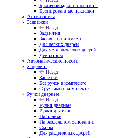
Броненакладки и пластины
Бронированные накладки
Анти-паника
Задвижки
Назад
Задвижки
Засовы, шпингалеты
Для легких дверей
Для металлических дверей
Девиаторы
Автоматические пороги
Защёлки
Назад
Защёлки
Без ручек в комплекте
С ручками в комплекте
Ручки дверные
Назад
Ручки дверные
Ручки для окон
На планке
На раздельном основании
Скобы
Для раздвижных дверей