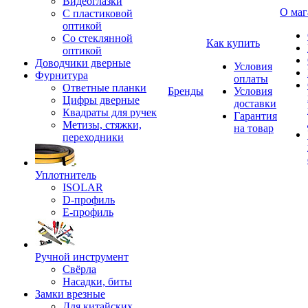
Видеоглазки
О маг
С пластиковой
оптикой
Со стеклянной
Как купить
оптикой
Доводчики дверные
Условия
Фурнитура
оплаты
Ответные планки
Бренды
Условия
Цифры дверные
доставки
Квадраты для ручек
Гарантия
Метизы, стяжки,
на товар
переходники
Уплотнитель
ISOLAR
D-профиль
Е-профиль
Ручной инструмент
Свёрла
Насадки, биты
Замки врезные
Для китайских