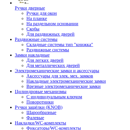
Ручки дверные
Ручки для окон
На планке
На раздельном основании
Скобы
Для раздвижных дверей
Раздвижные системы
Складные системы тип "книжка"
Раздвижные системы
Замки накладные
Для легких дверей
Для металлических дверей
Электромеханические замки и аксессуары
Аксессуары для элек. мех. замков
Накладные электромеханические замки
Врезные электромеханические замки
Цилиндровые механизмы
С индивидуальным ключом
Поворотники
Ручки защёлки (KNOB)
Шарообразные
Фалевые
Накладки/WC-комплекты
Фиксаторы/WC-комплекты