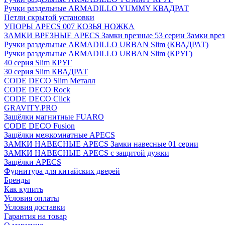
Ручки раздельные ARMADILLO YUMMY КВАДРАТ
Петли скрытой установки
УПОРЫ APECS 007 КОЗЬЯ НОЖКА
ЗАМКИ ВРЕЗНЫЕ APECS Замки врезные 53 серии Замки врез
Ручки раздельные ARMADILLO URBAN Slim (КВАДРАТ)
Ручки раздельные ARMADILLO URBAN Slim (КРУГ)
40 серия Slim КРУГ
30 серия Slim КВАДРАТ
CODE DECO Slim Металл
CODE DECO Rock
CODE DECO Click
GRAVITY.PRO
Защёлки магнитные FUARO
CODE DECO Fusion
Защёлки межкомнатные APECS
ЗАМКИ НАВЕСНЫЕ APECS Замки навесные 01 серии
ЗАМКИ НАВЕСНЫЕ APECS с защитой дужки
Защёлки APECS
Фурнитура для китайских дверей
Бренды
Как купить
Условия оплаты
Условия доставки
Гарантия на товар