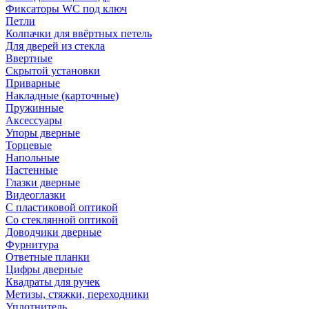
Фиксаторы WC под ключ
Петли
Колпачки для ввёртных петель
Для дверей из стекла
Ввертные
Скрытой установки
Приварные
Накладные (карточные)
Пружинные
Аксессуары
Упоры дверные
Торцевые
Напольные
Настенные
Глазки дверные
Видеоглазки
С пластиковой оптикой
Со стеклянной оптикой
Доводчики дверные
Фурнитура
Ответные планки
Цифры дверные
Квадраты для ручек
Метизы, стяжки, переходники
Уплотнитель