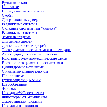
Ручки для окон
На планке
На раздельном основании
Скобы
Для раздвижных дверей
Раздвижные системы
Складные системы тип "книжка"
Раздвижные системы
Замки накладные
Для легких дверей
Для металлических дверей
Электромеханические замки и аксессуары
Аксессуары для элек. мех. замков
Накладные электромеханические замки
Врезные электромеханические замки
Цилиндровые механизмы
С индивидуальным ключом
Поворотники
Ручки защёлки (KNOB)
Шарообразные
Фалевые
Накладки/WC-комплекты
Фиксаторы/WC-комплекты
Декоративные накладки
Накладки на цилиндр