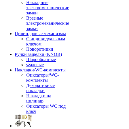
Накладные
электромеханические
замки
Врезные
электромеханические
замки
Цилиндровые механизмы
С индивидуальным
ключом
Поворотники
Ручки защёлки (KNOB)
Шарообразные
Фалевые
Накладки/WC-комплекты
Фиксаторы/WC-
комплекты
Декоративные
накладки
Накладки на
цилиндр
Фиксаторы WC под
ключ