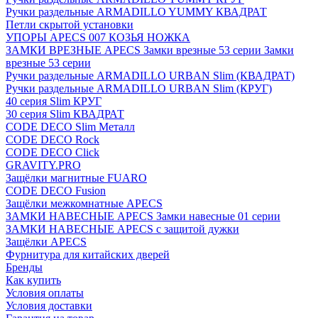
Ручки раздельные ARMADILLO YUMMY КВАДРАТ
Петли скрытой установки
УПОРЫ APECS 007 КОЗЬЯ НОЖКА
ЗАМКИ ВРЕЗНЫЕ APECS Замки врезные 53 серии Замки
врезные 53 серии
Ручки раздельные ARMADILLO URBAN Slim (КВАДРАТ)
Ручки раздельные ARMADILLO URBAN Slim (КРУГ)
40 серия Slim КРУГ
30 серия Slim КВАДРАТ
CODE DECO Slim Металл
CODE DECO Rock
CODE DECO Click
GRAVITY.PRO
Защёлки магнитные FUARO
CODE DECO Fusion
Защёлки межкомнатные APECS
ЗАМКИ НАВЕСНЫЕ APECS Замки навесные 01 серии
ЗАМКИ НАВЕСНЫЕ APECS с защитой дужки
Защёлки APECS
Фурнитура для китайских дверей
Бренды
Как купить
Условия оплаты
Условия доставки