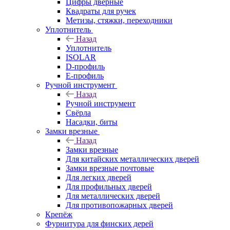
Цифры дверные
Квадраты для ручек
Метизы, стяжки, переходники
Уплотнитель
Назад
Уплотнитель
ISOLAR
D-профиль
Е-профиль
Ручной инструмент
Назад
Ручной инструмент
Свёрла
Насадки, биты
Замки врезные
Назад
Замки врезные
Для китайских металлических дверей
Замки врезные почтовые
Для легких дверей
Для профильных дверей
Для металлических дверей
Для противопожарных дверей
Крепёж
Фурнитура для финских дерей