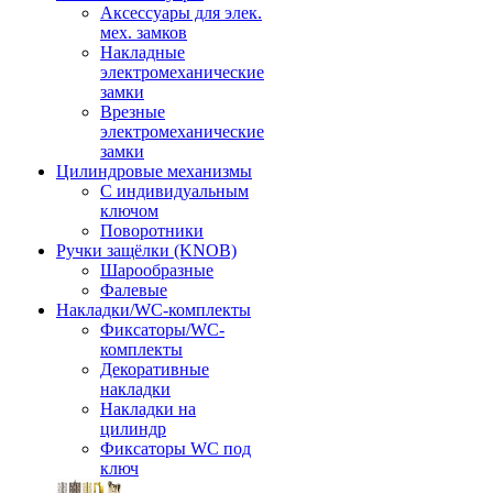
Аксессуары для элек.
мех. замков
Накладные
электромеханические
замки
Врезные
электромеханические
замки
Цилиндровые механизмы
С индивидуальным
ключом
Поворотники
Ручки защёлки (KNOB)
Шарообразные
Фалевые
Накладки/WC-комплекты
Фиксаторы/WC-
комплекты
Декоративные
накладки
Накладки на
цилиндр
Фиксаторы WC под
ключ