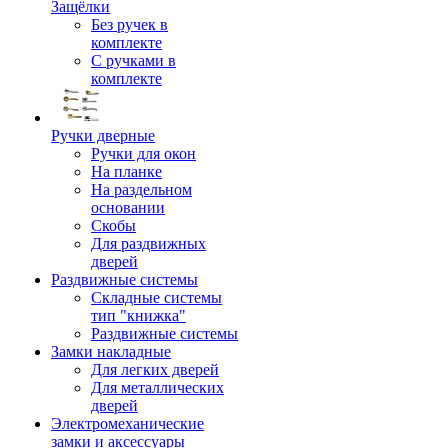
Защёлки
Без ручек в
комплекте
С ручками в
комплекте
Ручки дверные
Ручки для окон
На планке
На раздельном
основании
Скобы
Для раздвижных
дверей
Раздвижные системы
Складные системы
тип "книжка"
Раздвижные системы
Замки накладные
Для легких дверей
Для металлических
дверей
Электромеханические
замки и аксессуары