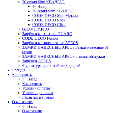
30 серия Slim КВАДРАТ
Назад
30 серия Slim КВАДРАТ
CODE DECO Slim Металл
CODE DECO Rock
CODE DECO Click
GRAVITY.PRO
Защёлки магнитные FUARO
CODE DECO Fusion
Защёлки межкомнатные APECS
ЗАМКИ НАВЕСНЫЕ APECS Замки навесные 01
серии
ЗАМКИ НАВЕСНЫЕ APECS с защитой дужки
Защёлки APECS
Фурнитура для китайских дверей
Бренды
Как купить
Назад
Как купить
Условия оплаты
Условия доставки
Гарантия на товар
О магазине
Назад
О магазине