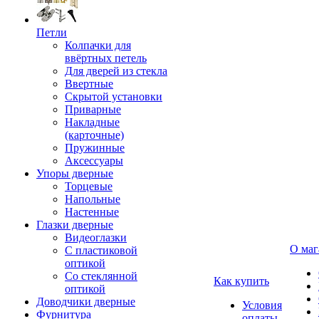
Петли
Колпачки для
ввёртных петель
Для дверей из стекла
Ввертные
Скрытой установки
Приварные
Накладные
(карточные)
Пружинные
Аксессуары
Упоры дверные
Торцевые
Напольные
Настенные
Глазки дверные
Видеоглазки
О маг
С пластиковой
оптикой
Со стеклянной
Как купить
оптикой
Доводчики дверные
Условия
Фурнитура
оплаты