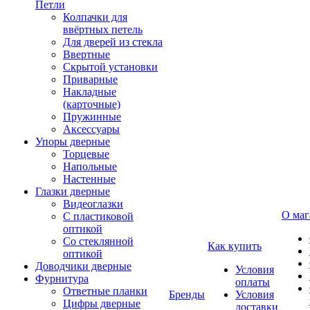
Петли
Колпачки для
ввёртных петель
Для дверей из стекла
Ввертные
Скрытой установки
Приварные
Накладные
(карточные)
Пружинные
Аксессуары
Упоры дверные
Торцевые
Напольные
Настенные
Глазки дверные
Видеоглазки
О маг
С пластиковой
оптикой
Со стеклянной
Как купить
оптикой
Доводчики дверные
Условия
Фурнитура
оплаты
Ответные планки
Бренды
Условия
Цифры дверные
доставки