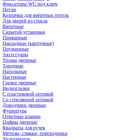
Фиксаторы WC под ключ
Петли
Колпачки для ввёртных петель
Для дверей из стекла
Ввертные
Скрытой установки
Приварные
Накладные (карточные)
Пружинные
Аксессуары
Упоры дверные
Торцевые
Напольные
Настенные
Глазки дверные
Видеоглазки
С пластиковой оптикой
Со стеклянной оптикой
Доводчики дверные
Фурнитура
Ответные планки
Цифры дверные
Квадраты для ручек
Метизы, стяжки, переходники
Уплотнитель