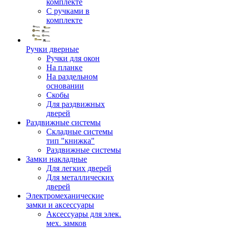
комплекте
С ручками в
комплекте
Ручки дверные
Ручки для окон
На планке
На раздельном
основании
Скобы
Для раздвижных
дверей
Раздвижные системы
Складные системы
тип "книжка"
Раздвижные системы
Замки накладные
Для легких дверей
Для металлических
дверей
Электромеханические
замки и аксессуары
Аксессуары для элек.
мех. замков