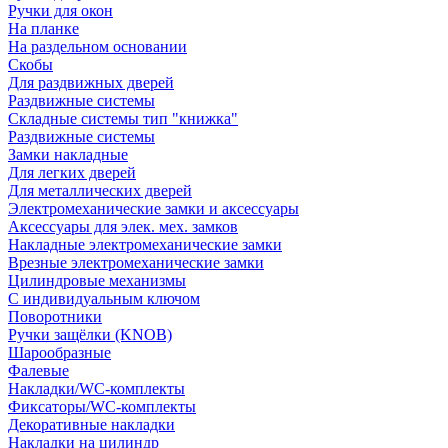
Ручки для окон
На планке
На раздельном основании
Скобы
Для раздвижных дверей
Раздвижные системы
Складные системы тип "книжка"
Раздвижные системы
Замки накладные
Для легких дверей
Для металлических дверей
Электромеханические замки и аксессуары
Аксессуары для элек. мех. замков
Накладные электромеханические замки
Врезные электромеханические замки
Цилиндровые механизмы
С индивидуальным ключом
Поворотники
Ручки защёлки (KNOB)
Шарообразные
Фалевые
Накладки/WC-комплекты
Фиксаторы/WC-комплекты
Декоративные накладки
Накладки на цилиндр