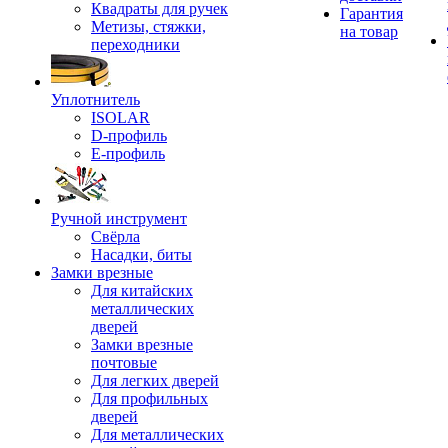
Квадраты для ручек
Гарантия
Метизы, стяжки,
на товар
переходники
Уплотнитель
ISOLAR
D-профиль
Е-профиль
Ручной инструмент
Свёрла
Насадки, биты
Замки врезные
Для китайских
металлических
дверей
Замки врезные
почтовые
Для легких дверей
Для профильных
дверей
Для металлических