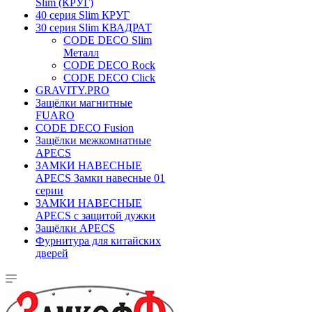
Slim (КРУГ)
40 серия Slim КРУГ
30 серия Slim КВАДРАТ
CODE DECO Slim
Металл
CODE DECO Rock
CODE DECO Click
GRAVITY.PRO
Защёлки магнитные
FUARO
CODE DECO Fusion
Защёлки межкомнатные
APECS
ЗАМКИ НАВЕСНЫЕ
APECS Замки навесные 01
серии
ЗАМКИ НАВЕСНЫЕ
APECS с защитой дужки
Защёлки APECS
Фурнитура для китайских
дверей