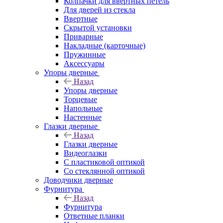
Колпачки для ввёртных петель
Для дверей из стекла
Ввертные
Скрытой установки
Приварные
Накладные (карточные)
Пружинные
Аксессуары
Упоры дверные
Назад
Упоры дверные
Торцевые
Напольные
Настенные
Глазки дверные
Назад
Глазки дверные
Видеоглазки
С пластиковой оптикой
Со стеклянной оптикой
Доводчики дверные
Фурнитура
Назад
Фурнитура
Ответные планки