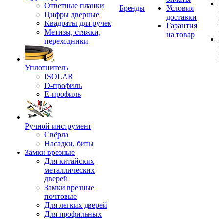
Ответные планки
Бренды
Условия
Цифры дверные
доставки
Квадраты для ручек
Гарантия
Метизы, стяжки,
на товар
переходники
Уплотнитель
ISOLAR
D-профиль
Е-профиль
Ручной инструмент
Свёрла
Насадки, биты
Замки врезные
Для китайских
металлических
дверей
Замки врезные
почтовые
Для легких дверей
Для профильных