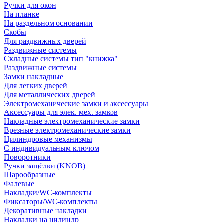
Ручки для окон
На планке
На раздельном основании
Скобы
Для раздвижных дверей
Раздвижные системы
Складные системы тип "книжка"
Раздвижные системы
Замки накладные
Для легких дверей
Для металлических дверей
Электромеханические замки и аксессуары
Аксессуары для элек. мех. замков
Накладные электромеханические замки
Врезные электромеханические замки
Цилиндровые механизмы
С индивидуальным ключом
Поворотники
Ручки защёлки (KNOB)
Шарообразные
Фалевые
Накладки/WC-комплекты
Фиксаторы/WC-комплекты
Декоративные накладки
Накладки на цилиндр