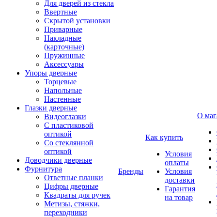
Для дверей из стекла
Ввертные
Скрытой установки
Приварные
Накладные
(карточные)
Пружинные
Аксессуары
Упоры дверные
Торцевые
Напольные
Настенные
Глазки дверные
О маг
Видеоглазки
С пластиковой
оптикой
Как купить
Со стеклянной
оптикой
Условия
Доводчики дверные
оплаты
Фурнитура
Бренды
Условия
Ответные планки
доставки
Цифры дверные
Гарантия
Квадраты для ручек
на товар
Метизы, стяжки,
переходники