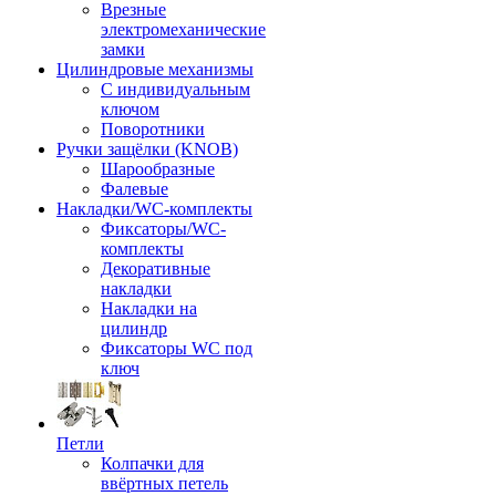
Врезные
электромеханические
замки
Цилиндровые механизмы
С индивидуальным
ключом
Поворотники
Ручки защёлки (KNOB)
Шарообразные
Фалевые
Накладки/WC-комплекты
Фиксаторы/WC-
комплекты
Декоративные
накладки
Накладки на
цилиндр
Фиксаторы WC под
ключ
Петли
Колпачки для
ввёртных петель