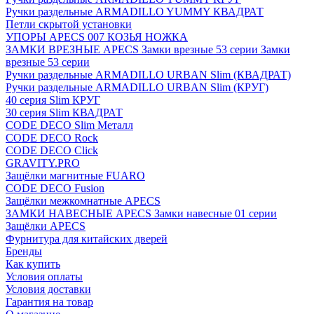
Ручки раздельные ARMADILLO YUMMY КВАДРАТ
Петли скрытой установки
УПОРЫ APECS 007 КОЗЬЯ НОЖКА
ЗАМКИ ВРЕЗНЫЕ APECS Замки врезные 53 серии Замки
врезные 53 серии
Ручки раздельные ARMADILLO URBAN Slim (КВАДРАТ)
Ручки раздельные ARMADILLO URBAN Slim (КРУГ)
40 серия Slim КРУГ
30 серия Slim КВАДРАТ
CODE DECO Slim Металл
CODE DECO Rock
CODE DECO Click
GRAVITY.PRO
Защёлки магнитные FUARO
CODE DECO Fusion
Защёлки межкомнатные APECS
ЗАМКИ НАВЕСНЫЕ APECS Замки навесные 01 серии
Защёлки APECS
Фурнитура для китайских дверей
Бренды
Как купить
Условия оплаты
Условия доставки
Гарантия на товар