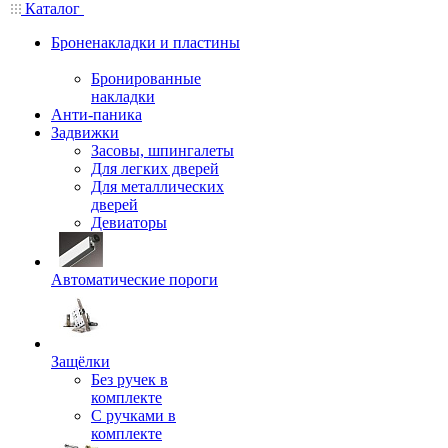
Каталог
Броненакладки и пластины
Бронированные
накладки
Анти-паника
Задвижки
Засовы, шпингалеты
Для легких дверей
Для металлических
дверей
Девиаторы
Автоматические пороги
Защёлки
Без ручек в
комплекте
С ручками в
комплекте