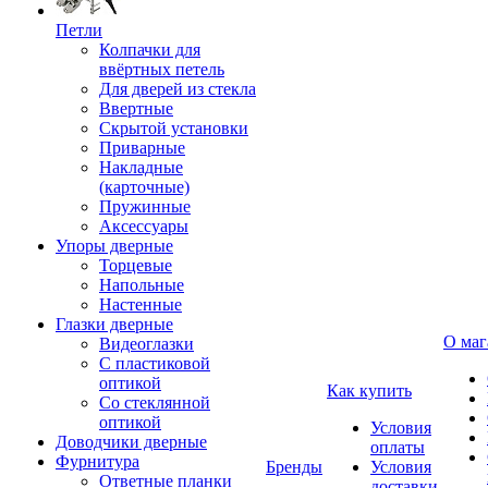
Петли
Колпачки для
ввёртных петель
Для дверей из стекла
Ввертные
Скрытой установки
Приварные
Накладные
(карточные)
Пружинные
Аксессуары
Упоры дверные
Торцевые
Напольные
Настенные
Глазки дверные
О маг
Видеоглазки
С пластиковой
оптикой
Как купить
Со стеклянной
оптикой
Условия
Доводчики дверные
оплаты
Фурнитура
Бренды
Условия
Ответные планки
доставки