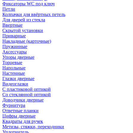
Фиксаторы WC под ключ
Петли
Колпачки для ввёртных петель
Для дверей из стекла
Ввертные
Скрытой установки
Приварные
Накладные (карточные)
Пружинные
Аксессуары
Упоры дверные
Торцевые
Напольные
Настенные
Глазки дверные
Видеоглазки
С пластиковой оптикой
Со стеклянной оптикой
Доводчики дверные
Фурнитура
Ответные планки
Цифры дверные
Квадраты для ручек
Метизы, стяжки, переходники
Уплотнитель