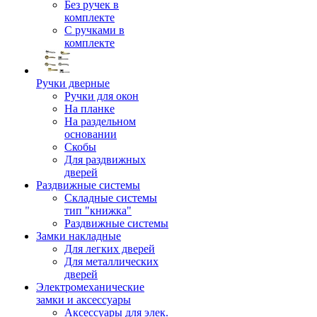
Без ручек в
комплекте
С ручками в
комплекте
Ручки дверные
Ручки для окон
На планке
На раздельном
основании
Скобы
Для раздвижных
дверей
Раздвижные системы
Складные системы
тип "книжка"
Раздвижные системы
Замки накладные
Для легких дверей
Для металлических
дверей
Электромеханические
замки и аксессуары
Аксессуары для элек.