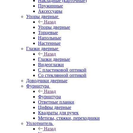
Накладные (карточные)
Пружинные
Аксессуары
Упоры дверные
Назад
Упоры дверные
Торцевые
Напольные
Настенные
Глазки дверные
Назад
Глазки дверные
Видеоглазки
С пластиковой оптикой
Со стеклянной оптикой
Доводчики дверные
Фурнитура
Назад
Фурнитура
Ответные планки
Цифры дверные
Квадраты для ручек
Метизы, стяжки, переходники
Уплотнитель
Назад