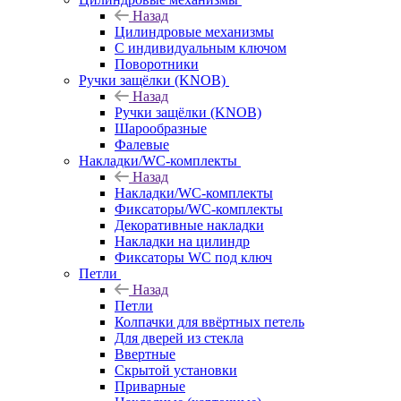
Назад
Цилиндровые механизмы
С индивидуальным ключом
Поворотники
Ручки защёлки (KNOB)
Назад
Ручки защёлки (KNOB)
Шарообразные
Фалевые
Накладки/WC-комплекты
Назад
Накладки/WC-комплекты
Фиксаторы/WC-комплекты
Декоративные накладки
Накладки на цилиндр
Фиксаторы WC под ключ
Петли
Назад
Петли
Колпачки для ввёртных петель
Для дверей из стекла
Ввертные
Скрытой установки
Приварные