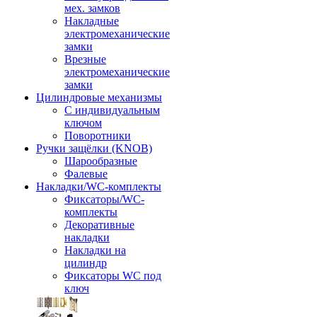
мех. замков
Накладные
электромеханические
замки
Врезные
электромеханические
замки
Цилиндровые механизмы
С индивидуальным
ключом
Поворотники
Ручки защёлки (KNOB)
Шарообразные
Фалевые
Накладки/WC-комплекты
Фиксаторы/WC-
комплекты
Декоративные
накладки
Накладки на
цилиндр
Фиксаторы WC под
ключ