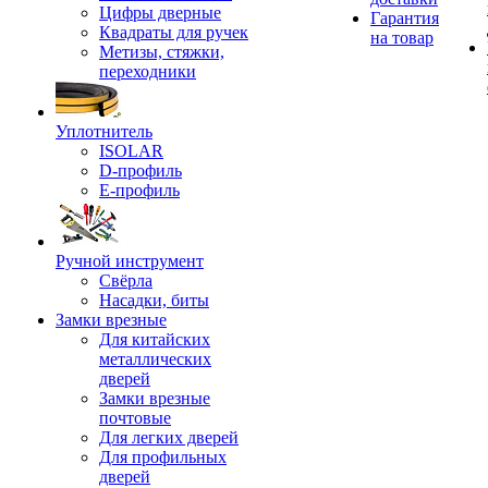
Цифры дверные
Гарантия
Квадраты для ручек
на товар
Метизы, стяжки,
переходники
Уплотнитель
ISOLAR
D-профиль
Е-профиль
Ручной инструмент
Свёрла
Насадки, биты
Замки врезные
Для китайских
металлических
дверей
Замки врезные
почтовые
Для легких дверей
Для профильных
дверей