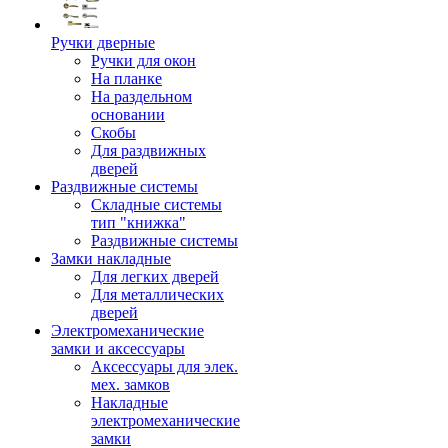
Ручки дверные
Ручки для окон
На планке
На раздельном
основании
Скобы
Для раздвижных
дверей
Раздвижные системы
Складные системы
тип "книжка"
Раздвижные системы
Замки накладные
Для легких дверей
Для металлических
дверей
Электромеханические
замки и аксессуары
Аксессуары для элек.
мех. замков
Накладные
электромеханические
замки