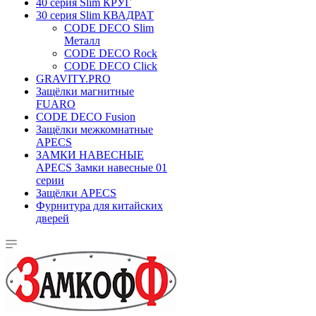
40 серия Slim КРУГ
30 серия Slim КВАДРАТ
CODE DECO Slim
Металл
CODE DECO Rock
CODE DECO Click
GRAVITY.PRO
Защёлки магнитные
FUARO
CODE DECO Fusion
Защёлки межкомнатные
APECS
ЗАМКИ НАВЕСНЫЕ
APECS Замки навесные 01
серии
Защёлки APECS
Фурнитура для китайских
дверей