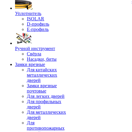
Уплотнитель
ISOLAR
D-профиль
Е-профиль
Ручной инструмент
Свёрла
Насадки, биты
Замки врезные
Для китайских
металлических
дверей
Замки врезные
почтовые
Для легких дверей
Для профильных
дверей
Для металлических
дверей
Для
противопожарных