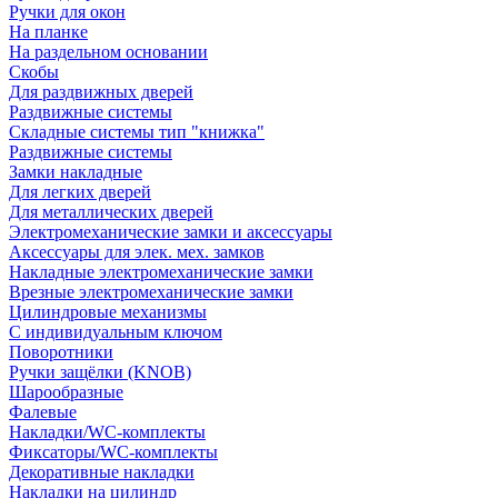
Ручки для окон
На планке
На раздельном основании
Скобы
Для раздвижных дверей
Раздвижные системы
Складные системы тип "книжка"
Раздвижные системы
Замки накладные
Для легких дверей
Для металлических дверей
Электромеханические замки и аксессуары
Аксессуары для элек. мех. замков
Накладные электромеханические замки
Врезные электромеханические замки
Цилиндровые механизмы
С индивидуальным ключом
Поворотники
Ручки защёлки (KNOB)
Шарообразные
Фалевые
Накладки/WC-комплекты
Фиксаторы/WC-комплекты
Декоративные накладки
Накладки на цилиндр