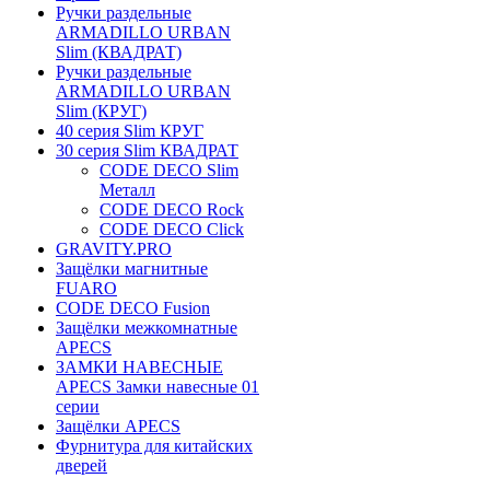
Ручки раздельные
ARMADILLO URBAN
Slim (КВАДРАТ)
Ручки раздельные
ARMADILLO URBAN
Slim (КРУГ)
40 серия Slim КРУГ
30 серия Slim КВАДРАТ
CODE DECO Slim
Металл
CODE DECO Rock
CODE DECO Click
GRAVITY.PRO
Защёлки магнитные
FUARO
CODE DECO Fusion
Защёлки межкомнатные
APECS
ЗАМКИ НАВЕСНЫЕ
APECS Замки навесные 01
серии
Защёлки APECS
Фурнитура для китайских
дверей