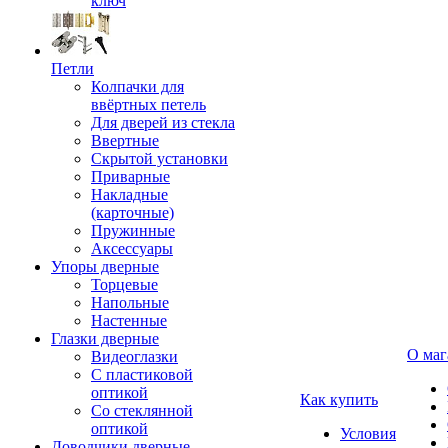
ключ
Петли
Колпачки для
ввёртных петель
Для дверей из стекла
Ввертные
Скрытой установки
Приварные
Накладные
(карточные)
Пружинные
Аксессуары
Упоры дверные
Торцевые
Напольные
Настенные
Глазки дверные
О маг
Видеоглазки
С пластиковой
оптикой
Как купить
Со стеклянной
оптикой
Условия
Доводчики дверные