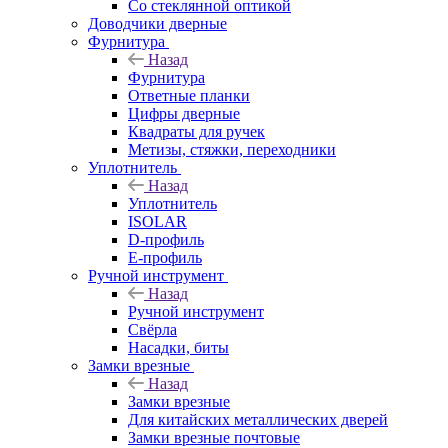
Со стеклянной оптикой
Доводчики дверные
Фурнитура
Назад
Фурнитура
Ответные планки
Цифры дверные
Квадраты для ручек
Метизы, стяжки, переходники
Уплотнитель
Назад
Уплотнитель
ISOLAR
D-профиль
Е-профиль
Ручной инструмент
Назад
Ручной инструмент
Свёрла
Насадки, биты
Замки врезные
Назад
Замки врезные
Для китайских металлических дверей
Замки врезные почтовые