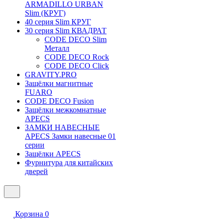
ARMADILLO URBAN
Slim (КРУГ)
40 серия Slim КРУГ
30 серия Slim КВАДРАТ
CODE DECO Slim
Металл
CODE DECO Rock
CODE DECO Click
GRAVITY.PRO
Защёлки магнитные
FUARO
CODE DECO Fusion
Защёлки межкомнатные
APECS
ЗАМКИ НАВЕСНЫЕ
APECS Замки навесные 01
серии
Защёлки APECS
Фурнитура для китайских
дверей
Корзина
0