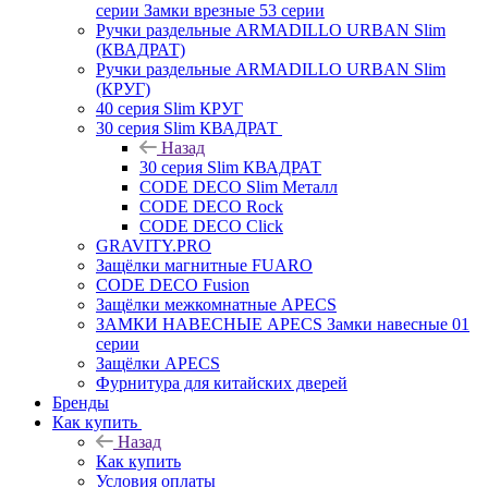
серии Замки врезные 53 серии
Ручки раздельные ARMADILLO URBAN Slim
(КВАДРАТ)
Ручки раздельные ARMADILLO URBAN Slim
(КРУГ)
40 серия Slim КРУГ
30 серия Slim КВАДРАТ
Назад
30 серия Slim КВАДРАТ
CODE DECO Slim Металл
CODE DECO Rock
CODE DECO Click
GRAVITY.PRO
Защёлки магнитные FUARO
CODE DECO Fusion
Защёлки межкомнатные APECS
ЗАМКИ НАВЕСНЫЕ APECS Замки навесные 01
серии
Защёлки APECS
Фурнитура для китайских дверей
Бренды
Как купить
Назад
Как купить
Условия оплаты