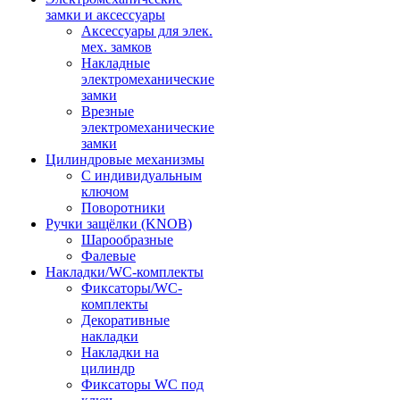
замки и аксессуары
Аксессуары для элек.
мех. замков
Накладные
электромеханические
замки
Врезные
электромеханические
замки
Цилиндровые механизмы
С индивидуальным
ключом
Поворотники
Ручки защёлки (KNOB)
Шарообразные
Фалевые
Накладки/WC-комплекты
Фиксаторы/WC-
комплекты
Декоративные
накладки
Накладки на
цилиндр
Фиксаторы WC под