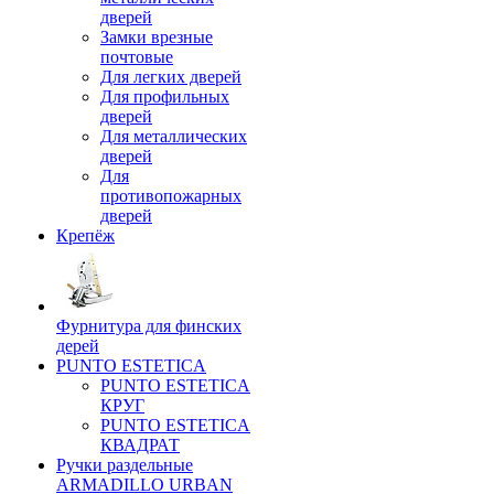
дверей
Замки врезные
почтовые
Для легких дверей
Для профильных
дверей
Для металлических
дверей
Для
противопожарных
дверей
Крепёж
Фурнитура для финских
дерей
PUNTO ESTETICA
PUNTO ESTETICA
КРУГ
PUNTO ESTETICA
КВАДРАТ
Ручки раздельные
ARMADILLO URBAN