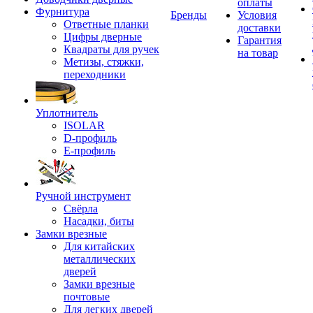
оплаты
Фурнитура
Бренды
Условия
Ответные планки
доставки
Цифры дверные
Гарантия
Квадраты для ручек
на товар
Метизы, стяжки,
переходники
Уплотнитель
ISOLAR
D-профиль
Е-профиль
Ручной инструмент
Свёрла
Насадки, биты
Замки врезные
Для китайских
металлических
дверей
Замки врезные
почтовые
Для легких дверей