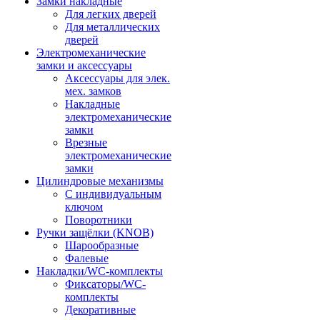
Замки накладные
Для легких дверей
Для металлических
дверей
Электромеханические
замки и аксессуары
Аксессуары для элек.
мех. замков
Накладные
электромеханические
замки
Врезные
электромеханические
замки
Цилиндровые механизмы
С индивидуальным
ключом
Поворотники
Ручки защёлки (KNOB)
Шарообразные
Фалевые
Накладки/WC-комплекты
Фиксаторы/WC-
комплекты
Декоративные