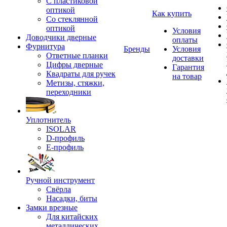
С пластиковой
оптикой
Как купить
Со стеклянной
оптикой
Условия
Доводчики дверные
оплаты
Фурнитура
Бренды
Условия
Ответные планки
доставки
Цифры дверные
Гарантия
Квадраты для ручек
на товар
Метизы, стяжки,
переходники
Уплотнитель
ISOLAR
D-профиль
Е-профиль
Ручной инструмент
Свёрла
Насадки, биты
Замки врезные
Для китайских
металлических