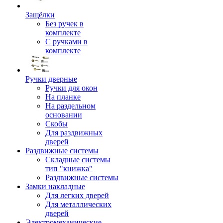
Защёлки
Без ручек в
комплекте
С ручками в
комплекте
Ручки дверные
Ручки для окон
На планке
На раздельном
основании
Скобы
Для раздвижных
дверей
Раздвижные системы
Складные системы
тип "книжка"
Раздвижные системы
Замки накладные
Для легких дверей
Для металлических
дверей
Электромеханические