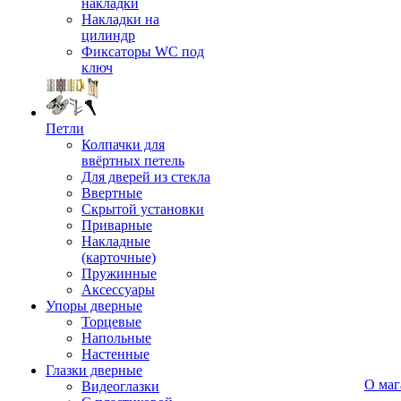
накладки
Накладки на
цилиндр
Фиксаторы WC под
ключ
Петли
Колпачки для
ввёртных петель
Для дверей из стекла
Ввертные
Скрытой установки
Приварные
Накладные
(карточные)
Пружинные
Аксессуары
Упоры дверные
Торцевые
Напольные
Настенные
Глазки дверные
О маг
Видеоглазки