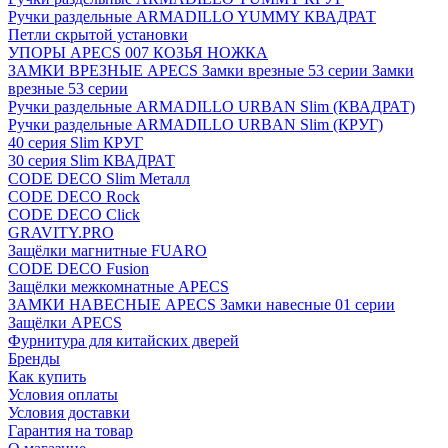
Ручки раздельные ARMADILLO YUMMY КВАДРАТ
Петли скрытой установки
УПОРЫ APECS 007 КОЗЬЯ НОЖКА
ЗАМКИ ВРЕЗНЫЕ APECS Замки врезные 53 серии Замки
врезные 53 серии
Ручки раздельные ARMADILLO URBAN Slim (КВАДРАТ)
Ручки раздельные ARMADILLO URBAN Slim (КРУГ)
40 серия Slim КРУГ
30 серия Slim КВАДРАТ
CODE DECO Slim Металл
CODE DECO Rock
CODE DECO Click
GRAVITY.PRO
Защёлки магнитные FUARO
CODE DECO Fusion
Защёлки межкомнатные APECS
ЗАМКИ НАВЕСНЫЕ APECS Замки навесные 01 серии
Защёлки APECS
Фурнитура для китайских дверей
Бренды
Как купить
Условия оплаты
Условия доставки
Гарантия на товар