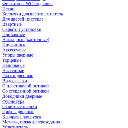
Фиксаторы WC под ключ
Петли
Колпачки для ввёртных петель
Для дверей из стекла
Ввертные
Скрытой установки
Приварные
Накладные (карточные)
Пружинные
Аксессуары
Упоры дверные
Торцевые
Напольные
Настенные
Глазки дверные
Видеоглазки
С пластиковой оптикой
Со стеклянной оптикой
Доводчики дверные
Фурнитура
Ответные планки
Цифры дверные
Квадраты для ручек
Метизы, стяжки, переходники
Уплотнитель