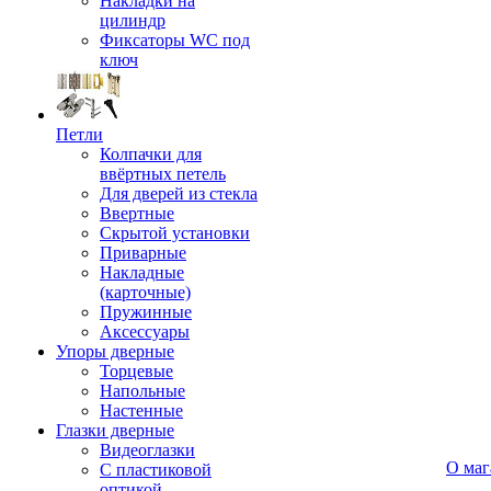
Накладки на
цилиндр
Фиксаторы WC под
ключ
Петли
Колпачки для
ввёртных петель
Для дверей из стекла
Ввертные
Скрытой установки
Приварные
Накладные
(карточные)
Пружинные
Аксессуары
Упоры дверные
Торцевые
Напольные
Настенные
Глазки дверные
Видеоглазки
О маг
С пластиковой
оптикой