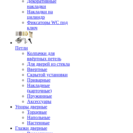
Декоративные
накладки
Накладки на
цилиндр
Фиксаторы WC под
ключ
Петли
Колпачки для
ввёртных петель
Для дверей из стекла
Ввертные
Скрытой установки
Приварные
Накладные
(карточные)
Пружинные
Аксессуары
Упоры дверные
Торцевые
Напольные
Настенные
Глазки дверные