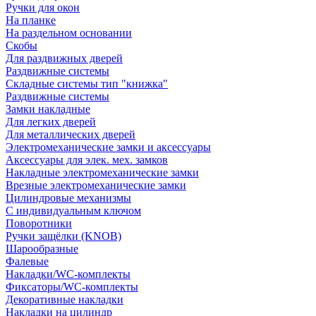
Ручки для окон
На планке
На раздельном основании
Скобы
Для раздвижных дверей
Раздвижные системы
Складные системы тип "книжка"
Раздвижные системы
Замки накладные
Для легких дверей
Для металлических дверей
Электромеханические замки и аксессуары
Аксессуары для элек. мех. замков
Накладные электромеханические замки
Врезные электромеханические замки
Цилиндровые механизмы
С индивидуальным ключом
Поворотники
Ручки защёлки (KNOB)
Шарообразные
Фалевые
Накладки/WC-комплекты
Фиксаторы/WC-комплекты
Декоративные накладки
Накладки на цилиндр