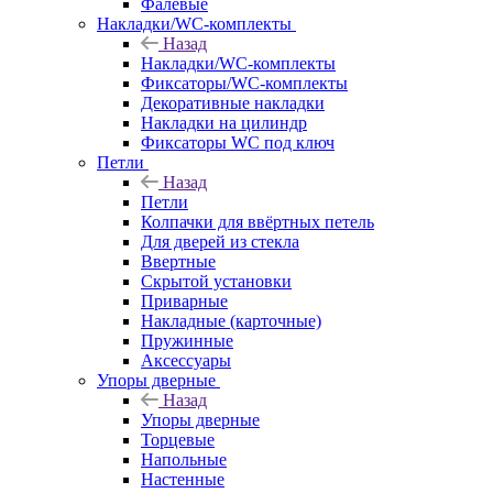
Фалевые
Накладки/WC-комплекты
Назад
Накладки/WC-комплекты
Фиксаторы/WC-комплекты
Декоративные накладки
Накладки на цилиндр
Фиксаторы WC под ключ
Петли
Назад
Петли
Колпачки для ввёртных петель
Для дверей из стекла
Ввертные
Скрытой установки
Приварные
Накладные (карточные)
Пружинные
Аксессуары
Упоры дверные
Назад
Упоры дверные
Торцевые
Напольные
Настенные