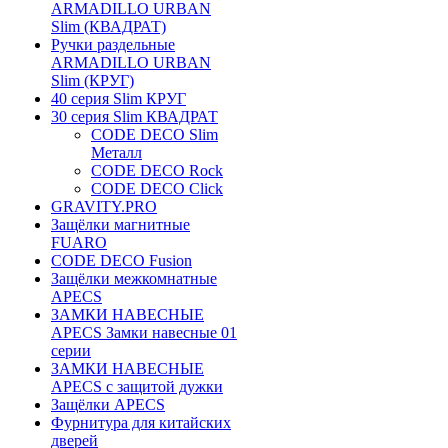
ARMADILLO URBAN
Slim (КВАДРАТ)
Ручки раздельные
ARMADILLO URBAN
Slim (КРУГ)
40 серия Slim КРУГ
30 серия Slim КВАДРАТ
CODE DECO Slim
Металл
CODE DECO Rock
CODE DECO Click
GRAVITY.PRO
Защёлки магнитные
FUARO
CODE DECO Fusion
Защёлки межкомнатные
APECS
ЗАМКИ НАВЕСНЫЕ
APECS Замки навесные 01
серии
ЗАМКИ НАВЕСНЫЕ
APECS с защитой дужки
Защёлки APECS
Фурнитура для китайских
дверей