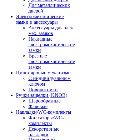
Для металлических
дверей
Электромеханические
замки и аксессуары
Аксессуары для элек.
мех. замков
Накладные
электромеханические
замки
Врезные
электромеханические
замки
Цилиндровые механизмы
С индивидуальным
ключом
Поворотники
Ручки защёлки (KNOB)
Шарообразные
Фалевые
Накладки/WC-комплекты
Фиксаторы/WC-
комплекты
Декоративные
накладки