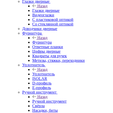
Глазки дверные
Назад
Глазки дверные
Видеоглазки
С пластиковой оптикой
Со стеклянной оптикой
Доводчики дверные
Фурнитура
Назад
Фурнитура
Ответные планки
Цифры дверные
Квадраты для ручек
Метизы, стяжки, переходники
Уплотнитель
Назад
Уплотнитель
ISOLAR
D-профиль
Е-профиль
Ручной инструмент
Назад
Ручной инструмент
Свёрла
Насадки, биты