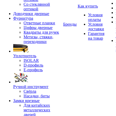
Со стеклянной
Как купить
оптикой
Доводчики дверные
Условия
Фурнитура
оплаты
Ответные планки
Бренды
Условия
Цифры дверные
доставки
Квадраты для ручек
Гарантия
Метизы, стяжки,
на товар
переходники
Уплотнитель
ISOLAR
D-профиль
Е-профиль
Ручной инструмент
Свёрла
Насадки, биты
Замки врезные
Для китайских
металлических
дверей