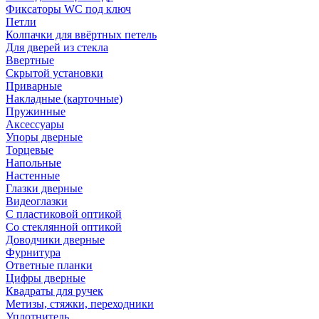
Фиксаторы WC под ключ
Петли
Колпачки для ввёртных петель
Для дверей из стекла
Ввертные
Скрытой установки
Приварные
Накладные (карточные)
Пружинные
Аксессуары
Упоры дверные
Торцевые
Напольные
Настенные
Глазки дверные
Видеоглазки
С пластиковой оптикой
Со стеклянной оптикой
Доводчики дверные
Фурнитура
Ответные планки
Цифры дверные
Квадраты для ручек
Метизы, стяжки, переходники
Уплотнитель