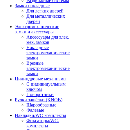
Раздвижные системы
Замки накладные
Для легких дверей
Для металлических
дверей
Электромеханические
замки и аксессуары
Аксессуары для элек.
мех. замков
Накладные
электромеханические
замки
Врезные
электромеханические
замки
Цилиндровые механизмы
С индивидуальным
ключом
Поворотники
Ручки защёлки (KNOB)
Шарообразные
Фалевые
Накладки/WC-комплекты
Фиксаторы/WC-
комплекты