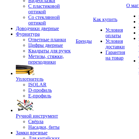
Видеоглазки
О маг
С пластиковой
оптикой
Со стеклянной
Как купить
оптикой
Доводчики дверные
Условия
Фурнитура
оплаты
Ответные планки
Бренды
Условия
Цифры дверные
доставки
Квадраты для ручек
Гарантия
Метизы, стяжки,
на товар
переходники
Уплотнитель
ISOLAR
D-профиль
Е-профиль
Ручной инструмент
Свёрла
Насадки, биты
Замки врезные
Для китайских