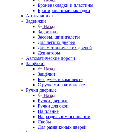
Броненакладки и пластины
Бронированные накладки
Анти-паника
Задвижки
Назад
Задвижки
Засовы, шпингалеты
Для легких дверей
Для металлических дверей
Девиаторы
Автоматические пороги
Защёлки
Назад
Защёлки
Без ручек в комплекте
С ручками в комплекте
Ручки дверные
Назад
Ручки дверные
Ручки для окон
На планке
На раздельном основании
Скобы
Для раздвижных дверей