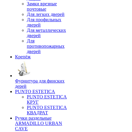
Замки врезные
почтовые
Для легких дверей
Для профильных
дверей
Для металлических
дверей
Для
противопожарных
дверей
Крепёж
Фурнитура для финских
дерей
PUNTO ESTETICA
PUNTO ESTETICA
КРУГ
PUNTO ESTETICA
КВАДРАТ
Ручки раздельные
ARMADILLO URBAN
CAVE