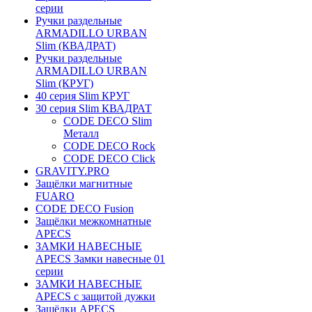
серии
Ручки раздельные
ARMADILLO URBAN
Slim (КВАДРАТ)
Ручки раздельные
ARMADILLO URBAN
Slim (КРУГ)
40 серия Slim КРУГ
30 серия Slim КВАДРАТ
CODE DECO Slim
Металл
CODE DECO Rock
CODE DECO Click
GRAVITY.PRO
Защёлки магнитные
FUARO
CODE DECO Fusion
Защёлки межкомнатные
APECS
ЗАМКИ НАВЕСНЫЕ
APECS Замки навесные 01
серии
ЗАМКИ НАВЕСНЫЕ
APECS с защитой дужки
Защёлки APECS