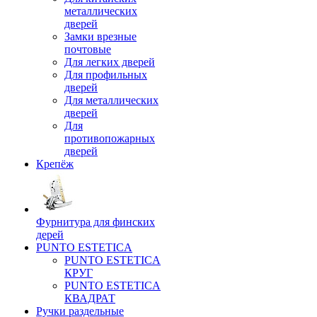
металлических
дверей
Замки врезные
почтовые
Для легких дверей
Для профильных
дверей
Для металлических
дверей
Для
противопожарных
дверей
Крепёж
Фурнитура для финских
дерей
PUNTO ESTETICA
PUNTO ESTETICA
КРУГ
PUNTO ESTETICA
КВАДРАТ
Ручки раздельные