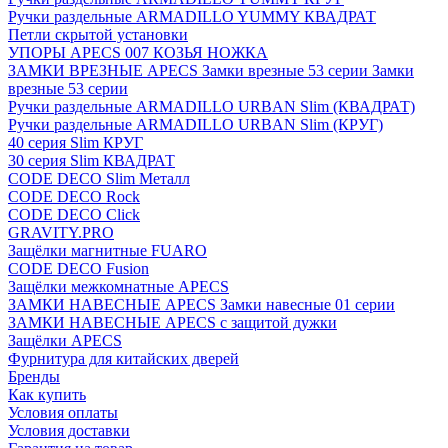
Ручки раздельные ARMADILLO YUMMY КВАДРАТ
Петли скрытой установки
УПОРЫ APECS 007 КОЗЬЯ НОЖКА
ЗАМКИ ВРЕЗНЫЕ APECS Замки врезные 53 серии Замки
врезные 53 серии
Ручки раздельные ARMADILLO URBAN Slim (КВАДРАТ)
Ручки раздельные ARMADILLO URBAN Slim (КРУГ)
40 серия Slim КРУГ
30 серия Slim КВАДРАТ
CODE DECO Slim Металл
CODE DECO Rock
CODE DECO Click
GRAVITY.PRO
Защёлки магнитные FUARO
CODE DECO Fusion
Защёлки межкомнатные APECS
ЗАМКИ НАВЕСНЫЕ APECS Замки навесные 01 серии
ЗАМКИ НАВЕСНЫЕ APECS с защитой дужки
Защёлки APECS
Фурнитура для китайских дверей
Бренды
Как купить
Условия оплаты
Условия доставки