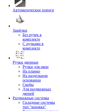
Автоматические пороги
Защёлки
Без ручек в
комплекте
С ручками в
комплекте
Ручки дверные
Ручки для окон
На планке
На раздельном
основании
Скобы
Для раздвижных
дверей
Раздвижные системы
Складные системы
тип "книжка"