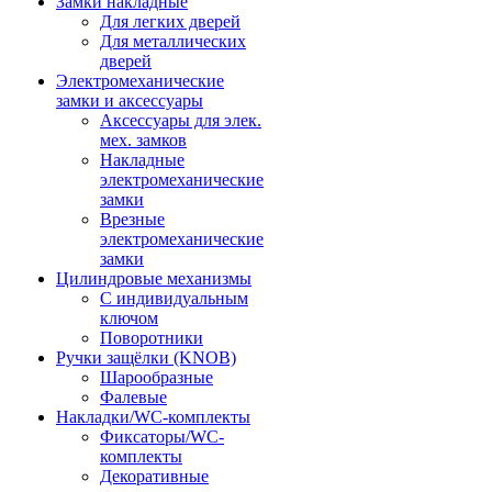
Замки накладные
Для легких дверей
Для металлических
дверей
Электромеханические
замки и аксессуары
Аксессуары для элек.
мех. замков
Накладные
электромеханические
замки
Врезные
электромеханические
замки
Цилиндровые механизмы
С индивидуальным
ключом
Поворотники
Ручки защёлки (KNOB)
Шарообразные
Фалевые
Накладки/WC-комплекты
Фиксаторы/WC-
комплекты
Декоративные