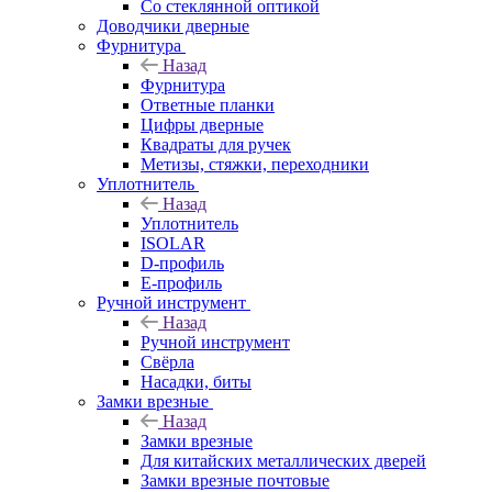
Со стеклянной оптикой
Доводчики дверные
Фурнитура
Назад
Фурнитура
Ответные планки
Цифры дверные
Квадраты для ручек
Метизы, стяжки, переходники
Уплотнитель
Назад
Уплотнитель
ISOLAR
D-профиль
Е-профиль
Ручной инструмент
Назад
Ручной инструмент
Свёрла
Насадки, биты
Замки врезные
Назад
Замки врезные
Для китайских металлических дверей
Замки врезные почтовые