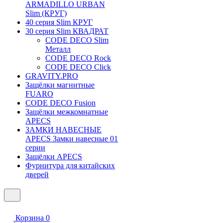
ARMADILLO URBAN
Slim (КРУГ)
40 серия Slim КРУГ
30 серия Slim КВАДРАТ
CODE DECO Slim
Металл
CODE DECO Rock
CODE DECO Click
GRAVITY.PRO
Защёлки магнитные
FUARO
CODE DECO Fusion
Защёлки межкомнатные
APECS
ЗАМКИ НАВЕСНЫЕ
APECS Замки навесные 01
серии
Защёлки APECS
Фурнитура для китайских
дверей
Корзина
0