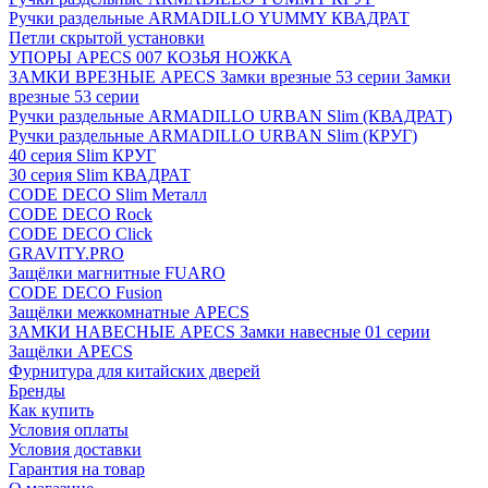
Ручки раздельные ARMADILLO YUMMY КВАДРАТ
Петли скрытой установки
УПОРЫ APECS 007 КОЗЬЯ НОЖКА
ЗАМКИ ВРЕЗНЫЕ APECS Замки врезные 53 серии Замки
врезные 53 серии
Ручки раздельные ARMADILLO URBAN Slim (КВАДРАТ)
Ручки раздельные ARMADILLO URBAN Slim (КРУГ)
40 серия Slim КРУГ
30 серия Slim КВАДРАТ
CODE DECO Slim Металл
CODE DECO Rock
CODE DECO Click
GRAVITY.PRO
Защёлки магнитные FUARO
CODE DECO Fusion
Защёлки межкомнатные APECS
ЗАМКИ НАВЕСНЫЕ APECS Замки навесные 01 серии
Защёлки APECS
Фурнитура для китайских дверей
Бренды
Как купить
Условия оплаты
Условия доставки
Гарантия на товар