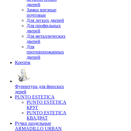
дверей
Замки врезные
почтовые
Для легких дверей
Для профильных
дверей
Для металлических
дверей
Для
противопожарных
дверей
Крепёж
Фурнитура для финских
дерей
PUNTO ESTETICA
PUNTO ESTETICA
КРУГ
PUNTO ESTETICA
КВАДРАТ
Ручки раздельные
ARMADILLO URBAN