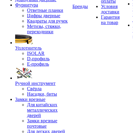
оплаты
Фурнитура
Бренды
Условия
Ответные планки
доставки
Цифры дверные
Гарантия
Квадраты для ручек
на товар
Метизы, стяжки,
переходники
Уплотнитель
ISOLAR
D-профиль
Е-профиль
Ручной инструмент
Свёрла
Насадки, биты
Замки врезные
Для китайских
металлических
дверей
Замки врезные
почтовые
Для легких дверей