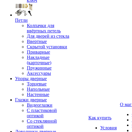
ключ
Петли
Колпачки для
ввёртных петель
Для дверей из стекла
Ввертные
Скрытой установки
Приварные
Накладные
(карточные)
Пружинные
Аксессуары
Упоры дверные
Торцевые
Напольные
Настенные
Глазки дверные
О маг
Видеоглазки
С пластиковой
оптикой
Как купить
Со стеклянной
оптикой
Условия
Доводчики дверные