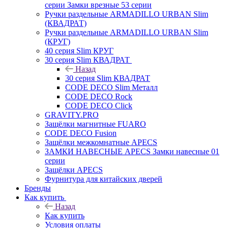
серии Замки врезные 53 серии
Ручки раздельные ARMADILLO URBAN Slim
(КВАДРАТ)
Ручки раздельные ARMADILLO URBAN Slim
(КРУГ)
40 серия Slim КРУГ
30 серия Slim КВАДРАТ
Назад
30 серия Slim КВАДРАТ
CODE DECO Slim Металл
CODE DECO Rock
CODE DECO Click
GRAVITY.PRO
Защёлки магнитные FUARO
CODE DECO Fusion
Защёлки межкомнатные APECS
ЗАМКИ НАВЕСНЫЕ APECS Замки навесные 01
серии
Защёлки APECS
Фурнитура для китайских дверей
Бренды
Как купить
Назад
Как купить
Условия оплаты