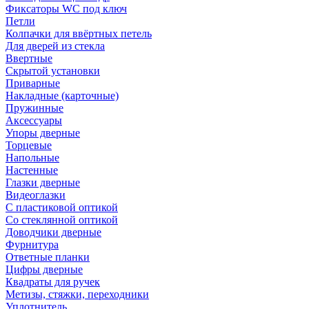
Фиксаторы WC под ключ
Петли
Колпачки для ввёртных петель
Для дверей из стекла
Ввертные
Скрытой установки
Приварные
Накладные (карточные)
Пружинные
Аксессуары
Упоры дверные
Торцевые
Напольные
Настенные
Глазки дверные
Видеоглазки
С пластиковой оптикой
Со стеклянной оптикой
Доводчики дверные
Фурнитура
Ответные планки
Цифры дверные
Квадраты для ручек
Метизы, стяжки, переходники
Уплотнитель