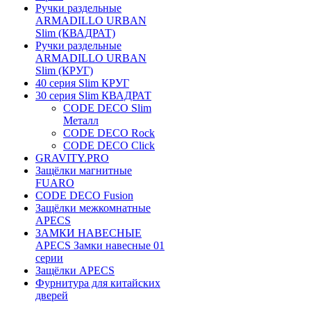
Ручки раздельные
ARMADILLO URBAN
Slim (КВАДРАТ)
Ручки раздельные
ARMADILLO URBAN
Slim (КРУГ)
40 серия Slim КРУГ
30 серия Slim КВАДРАТ
CODE DECO Slim
Металл
CODE DECO Rock
CODE DECO Click
GRAVITY.PRO
Защёлки магнитные
FUARO
CODE DECO Fusion
Защёлки межкомнатные
APECS
ЗАМКИ НАВЕСНЫЕ
APECS Замки навесные 01
серии
Защёлки APECS
Фурнитура для китайских
дверей