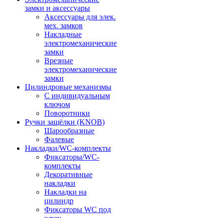
замки и аксессуары
Аксессуары для элек.
мех. замков
Накладные
электромеханические
замки
Врезные
электромеханические
замки
Цилиндровые механизмы
С индивидуальным
ключом
Поворотники
Ручки защёлки (KNOB)
Шарообразные
Фалевые
Накладки/WC-комплекты
Фиксаторы/WC-
комплекты
Декоративные
накладки
Накладки на
цилиндр
Фиксаторы WC под