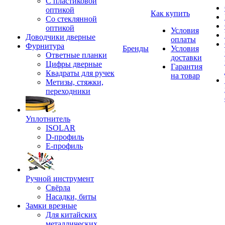
С пластиковой
оптикой
Как купить
Со стеклянной
оптикой
Условия
Доводчики дверные
оплаты
Фурнитура
Бренды
Условия
Ответные планки
доставки
Цифры дверные
Гарантия
Квадраты для ручек
на товар
Метизы, стяжки,
переходники
Уплотнитель
ISOLAR
D-профиль
Е-профиль
Ручной инструмент
Свёрла
Насадки, биты
Замки врезные
Для китайских
металлических