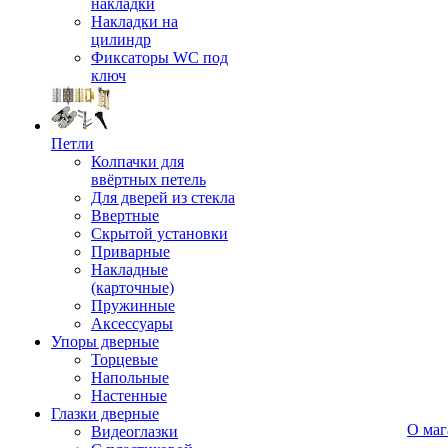
накладки
Накладки на
цилиндр
Фиксаторы WC под
ключ
Петли
Колпачки для
ввёртных петель
Для дверей из стекла
Ввертные
Скрытой установки
Приварные
Накладные
(карточные)
Пружинные
Аксессуары
Упоры дверные
Торцевые
Напольные
Настенные
Глазки дверные
О маг
Видеоглазки