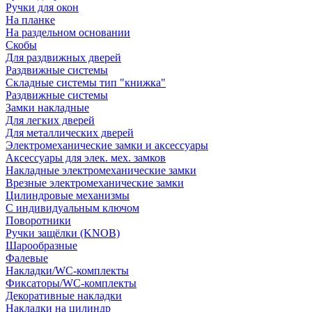
Ручки для окон
На планке
На раздельном основании
Скобы
Для раздвижных дверей
Раздвижные системы
Складные системы тип "книжка"
Раздвижные системы
Замки накладные
Для легких дверей
Для металлических дверей
Электромеханические замки и аксессуары
Аксессуары для элек. мех. замков
Накладные электромеханические замки
Врезные электромеханические замки
Цилиндровые механизмы
С индивидуальным ключом
Поворотники
Ручки защёлки (KNOB)
Шарообразные
Фалевые
Накладки/WC-комплекты
Фиксаторы/WC-комплекты
Декоративные накладки
Накладки на цилиндр