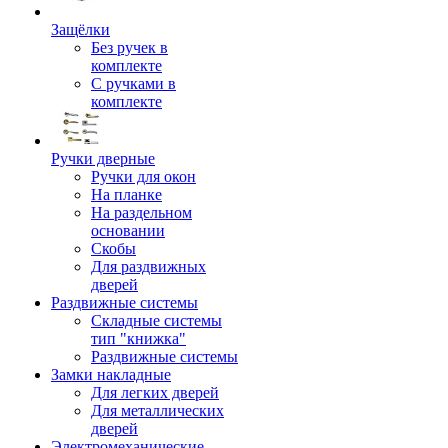
Защёлки
Без ручек в
комплекте
С ручками в
комплекте
Ручки дверные
Ручки для окон
На планке
На раздельном
основании
Скобы
Для раздвижных
дверей
Раздвижные системы
Складные системы
тип "книжка"
Раздвижные системы
Замки накладные
Для легких дверей
Для металлических
дверей
Электромеханические