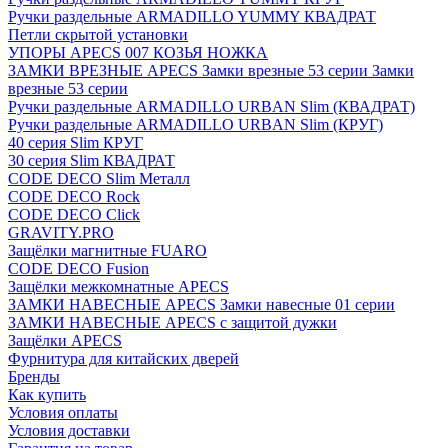
Ручки раздельные ARMADILLO YUMMY КВАДРАТ
Петли скрытой установки
УПОРЫ APECS 007 КОЗЬЯ НОЖКА
ЗАМКИ ВРЕЗНЫЕ APECS Замки врезные 53 серии Замки
врезные 53 серии
Ручки раздельные ARMADILLO URBAN Slim (КВАДРАТ)
Ручки раздельные ARMADILLO URBAN Slim (КРУГ)
40 серия Slim КРУГ
30 серия Slim КВАДРАТ
CODE DECO Slim Металл
CODE DECO Rock
CODE DECO Click
GRAVITY.PRO
Защёлки магнитные FUARO
CODE DECO Fusion
Защёлки межкомнатные APECS
ЗАМКИ НАВЕСНЫЕ APECS Замки навесные 01 серии
ЗАМКИ НАВЕСНЫЕ APECS с защитой дужки
Защёлки APECS
Фурнитура для китайских дверей
Бренды
Как купить
Условия оплаты
Условия доставки