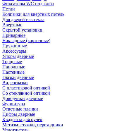
Фиксаторы WC под ключ
Петли
Колпачки для ввёртных петель
Для дверей из стекла
Ввертные
Скрытой установки
Приварные
Накладные (карточные)
Пружинные
Аксессуары
Упоры дверные
Торцевые
Напольные
Настенные
Глазки дверные
Видеоглазки
С пластиковой оптикой
Со стеклянной оптикой
Доводчики дверные
Фурнитура
Ответные планки
Цифры дверные
Квадраты для ручек
Метизы, стяжки, переходники
Уплотнитель