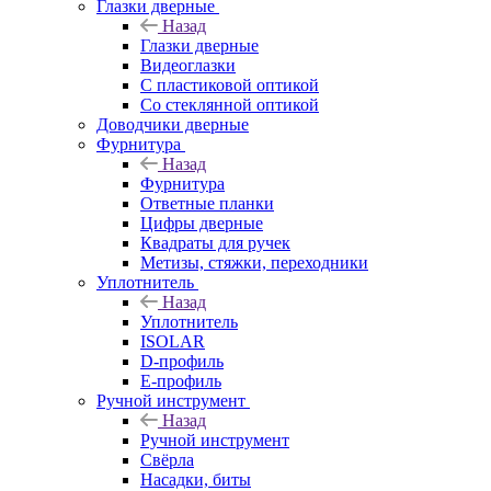
Глазки дверные
Назад
Глазки дверные
Видеоглазки
С пластиковой оптикой
Со стеклянной оптикой
Доводчики дверные
Фурнитура
Назад
Фурнитура
Ответные планки
Цифры дверные
Квадраты для ручек
Метизы, стяжки, переходники
Уплотнитель
Назад
Уплотнитель
ISOLAR
D-профиль
Е-профиль
Ручной инструмент
Назад
Ручной инструмент
Свёрла
Насадки, биты