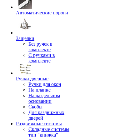
Автоматические пороги
Защёлки
Без ручек в
комплекте
С ручками в
комплекте
Ручки дверные
Ручки для окон
На планке
На раздельном
основании
Скобы
Для раздвижных
дверей
Раздвижные системы
Складные системы
тип "книжка"