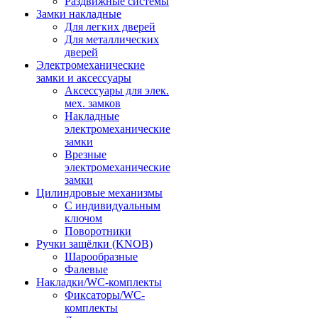
Раздвижные системы
Замки накладные
Для легких дверей
Для металлических
дверей
Электромеханические
замки и аксессуары
Аксессуары для элек.
мех. замков
Накладные
электромеханические
замки
Врезные
электромеханические
замки
Цилиндровые механизмы
С индивидуальным
ключом
Поворотники
Ручки защёлки (KNOB)
Шарообразные
Фалевые
Накладки/WC-комплекты
Фиксаторы/WC-
комплекты