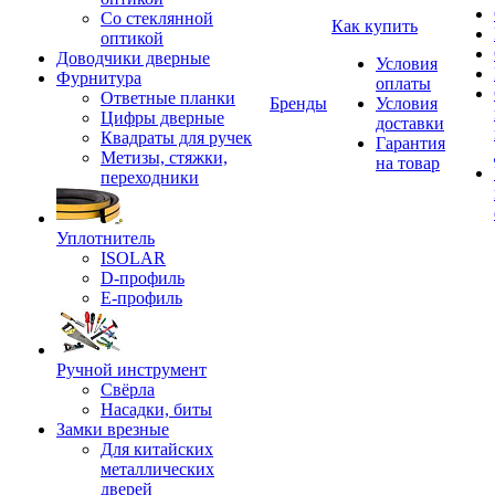
Со стеклянной
Как купить
оптикой
Доводчики дверные
Условия
Фурнитура
оплаты
Ответные планки
Бренды
Условия
Цифры дверные
доставки
Квадраты для ручек
Гарантия
Метизы, стяжки,
на товар
переходники
Уплотнитель
ISOLAR
D-профиль
Е-профиль
Ручной инструмент
Свёрла
Насадки, биты
Замки врезные
Для китайских
металлических
дверей