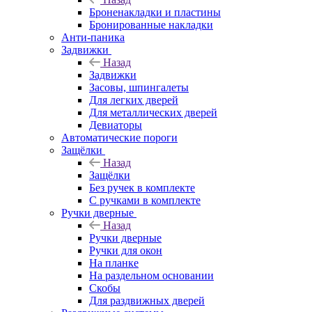
Броненакладки и пластины
Бронированные накладки
Анти-паника
Задвижки
Назад
Задвижки
Засовы, шпингалеты
Для легких дверей
Для металлических дверей
Девиаторы
Автоматические пороги
Защёлки
Назад
Защёлки
Без ручек в комплекте
С ручками в комплекте
Ручки дверные
Назад
Ручки дверные
Ручки для окон
На планке
На раздельном основании
Скобы
Для раздвижных дверей