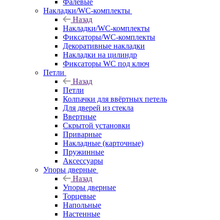
Фалевые
Накладки/WC-комплекты
Назад
Накладки/WC-комплекты
Фиксаторы/WC-комплекты
Декоративные накладки
Накладки на цилиндр
Фиксаторы WC под ключ
Петли
Назад
Петли
Колпачки для ввёртных петель
Для дверей из стекла
Ввертные
Скрытой установки
Приварные
Накладные (карточные)
Пружинные
Аксессуары
Упоры дверные
Назад
Упоры дверные
Торцевые
Напольные
Настенные