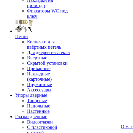
Накладки на
цилиндр
Фиксаторы WC под
ключ
Петли
Колпачки для
ввёртных петель
Для дверей из стекла
Ввертные
Скрытой установки
Приварные
Накладные
(карточные)
Пружинные
Аксессуары
Упоры дверные
Торцевые
Напольные
Настенные
Глазки дверные
Видеоглазки
О маг
С пластиковой
оптикой