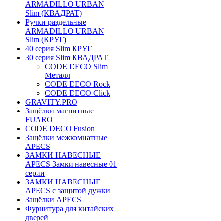
ARMADILLO URBAN
Slim (КВАДРАТ)
Ручки раздельные
ARMADILLO URBAN
Slim (КРУГ)
40 серия Slim КРУГ
30 серия Slim КВАДРАТ
CODE DECO Slim
Металл
CODE DECO Rock
CODE DECO Click
GRAVITY.PRO
Защёлки магнитные
FUARO
CODE DECO Fusion
Защёлки межкомнатные
APECS
ЗАМКИ НАВЕСНЫЕ
APECS Замки навесные 01
серии
ЗАМКИ НАВЕСНЫЕ
APECS с защитой дужки
Защёлки APECS
Фурнитура для китайских
дверей