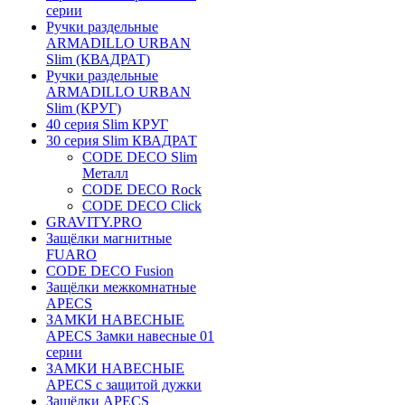
серии
Ручки раздельные
ARMADILLO URBAN
Slim (КВАДРАТ)
Ручки раздельные
ARMADILLO URBAN
Slim (КРУГ)
40 серия Slim КРУГ
30 серия Slim КВАДРАТ
CODE DECO Slim
Металл
CODE DECO Rock
CODE DECO Click
GRAVITY.PRO
Защёлки магнитные
FUARO
CODE DECO Fusion
Защёлки межкомнатные
APECS
ЗАМКИ НАВЕСНЫЕ
APECS Замки навесные 01
серии
ЗАМКИ НАВЕСНЫЕ
APECS с защитой дужки
Защёлки APECS