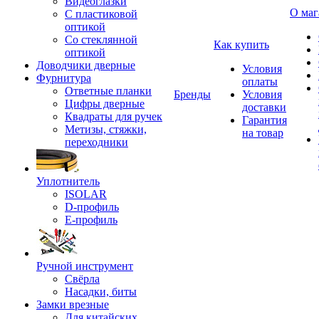
Видеоглазки
О маг
С пластиковой
оптикой
Со стеклянной
Как купить
оптикой
Доводчики дверные
Условия
Фурнитура
оплаты
Ответные планки
Бренды
Условия
Цифры дверные
доставки
Квадраты для ручек
Гарантия
Метизы, стяжки,
на товар
переходники
Уплотнитель
ISOLAR
D-профиль
Е-профиль
Ручной инструмент
Свёрла
Насадки, биты
Замки врезные
Для китайских