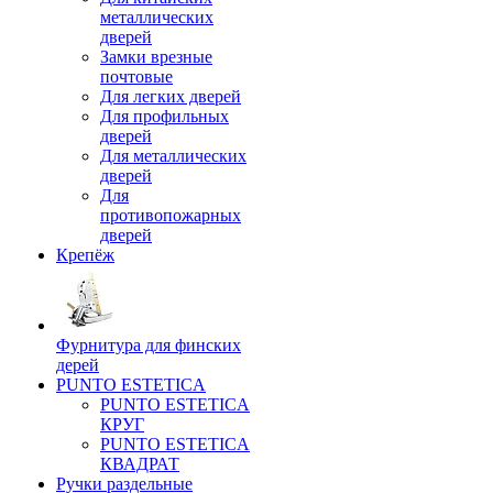
металлических
дверей
Замки врезные
почтовые
Для легких дверей
Для профильных
дверей
Для металлических
дверей
Для
противопожарных
дверей
Крепёж
Фурнитура для финских
дерей
PUNTO ESTETICA
PUNTO ESTETICA
КРУГ
PUNTO ESTETICA
КВАДРАТ
Ручки раздельные