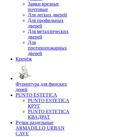
Замки врезные
почтовые
Для легких дверей
Для профильных
дверей
Для металлических
дверей
Для
противопожарных
дверей
Крепёж
Фурнитура для финских
дерей
PUNTO ESTETICA
PUNTO ESTETICA
КРУГ
PUNTO ESTETICA
КВАДРАТ
Ручки раздельные
ARMADILLO URBAN
CAVE