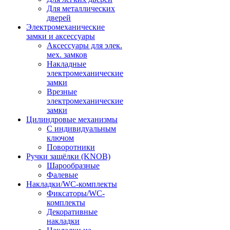
Для металлических
дверей
Электромеханические
замки и аксессуары
Аксессуары для элек.
мех. замков
Накладные
электромеханические
замки
Врезные
электромеханические
замки
Цилиндровые механизмы
С индивидуальным
ключом
Поворотники
Ручки защёлки (KNOB)
Шарообразные
Фалевые
Накладки/WC-комплекты
Фиксаторы/WC-
комплекты
Декоративные
накладки