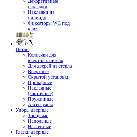
Декоративные
накладки
Накладки на
цилиндр
Фиксаторы WC под
ключ
Петли
Колпачки для
ввёртных петель
Для дверей из стекла
Ввертные
Скрытой установки
Приварные
Накладные
(карточные)
Пружинные
Аксессуары
Упоры дверные
Торцевые
Напольные
Настенные
Глазки дверные