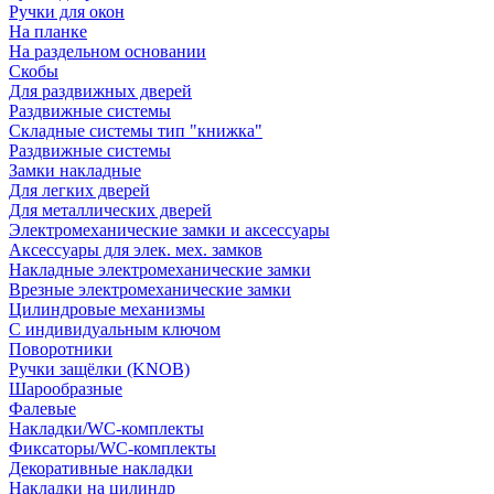
Ручки для окон
На планке
На раздельном основании
Скобы
Для раздвижных дверей
Раздвижные системы
Складные системы тип "книжка"
Раздвижные системы
Замки накладные
Для легких дверей
Для металлических дверей
Электромеханические замки и аксессуары
Аксессуары для элек. мех. замков
Накладные электромеханические замки
Врезные электромеханические замки
Цилиндровые механизмы
С индивидуальным ключом
Поворотники
Ручки защёлки (KNOB)
Шарообразные
Фалевые
Накладки/WC-комплекты
Фиксаторы/WC-комплекты
Декоративные накладки
Накладки на цилиндр