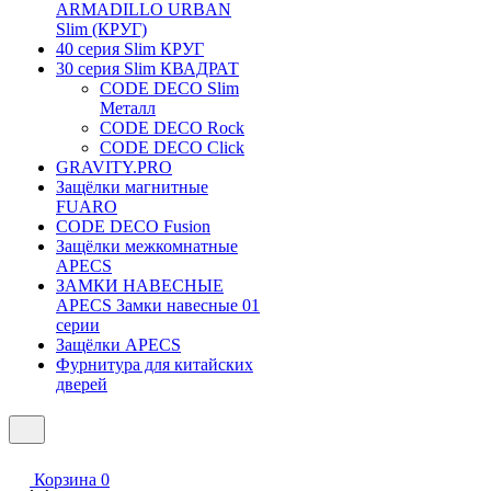
ARMADILLO URBAN
Slim (КРУГ)
40 серия Slim КРУГ
30 серия Slim КВАДРАТ
CODE DECO Slim
Металл
CODE DECO Rock
CODE DECO Click
GRAVITY.PRO
Защёлки магнитные
FUARO
CODE DECO Fusion
Защёлки межкомнатные
APECS
ЗАМКИ НАВЕСНЫЕ
APECS Замки навесные 01
серии
Защёлки APECS
Фурнитура для китайских
дверей
Корзина
0