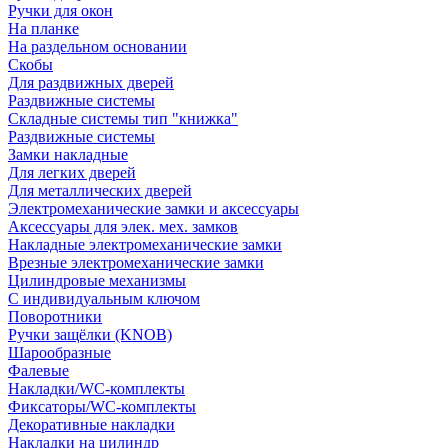
Ручки для окон
На планке
На раздельном основании
Скобы
Для раздвижных дверей
Раздвижные системы
Складные системы тип "книжка"
Раздвижные системы
Замки накладные
Для легких дверей
Для металлических дверей
Электромеханические замки и аксессуары
Аксессуары для элек. мех. замков
Накладные электромеханические замки
Врезные электромеханические замки
Цилиндровые механизмы
С индивидуальным ключом
Поворотники
Ручки защёлки (KNOB)
Шарообразные
Фалевые
Накладки/WC-комплекты
Фиксаторы/WC-комплекты
Декоративные накладки
Накладки на цилиндр