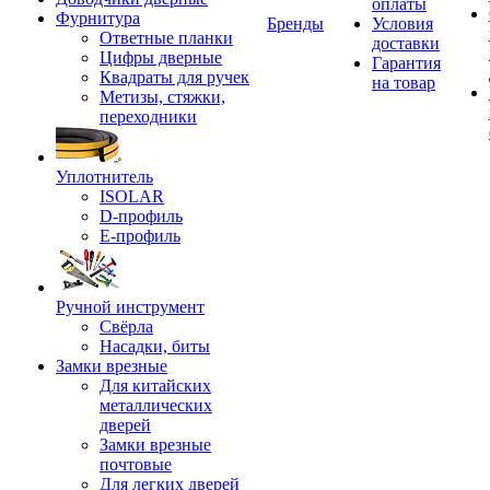
оплаты
Фурнитура
Бренды
Условия
Ответные планки
доставки
Цифры дверные
Гарантия
Квадраты для ручек
на товар
Метизы, стяжки,
переходники
Уплотнитель
ISOLAR
D-профиль
Е-профиль
Ручной инструмент
Свёрла
Насадки, биты
Замки врезные
Для китайских
металлических
дверей
Замки врезные
почтовые
Для легких дверей