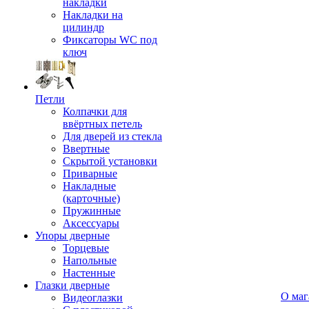
накладки
Накладки на
цилиндр
Фиксаторы WC под
ключ
Петли
Колпачки для
ввёртных петель
Для дверей из стекла
Ввертные
Скрытой установки
Приварные
Накладные
(карточные)
Пружинные
Аксессуары
Упоры дверные
Торцевые
Напольные
Настенные
Глазки дверные
О маг
Видеоглазки