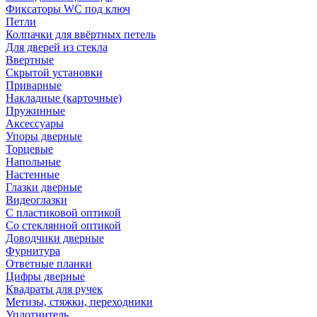
Фиксаторы WC под ключ
Петли
Колпачки для ввёртных петель
Для дверей из стекла
Ввертные
Скрытой установки
Приварные
Накладные (карточные)
Пружинные
Аксессуары
Упоры дверные
Торцевые
Напольные
Настенные
Глазки дверные
Видеоглазки
С пластиковой оптикой
Со стеклянной оптикой
Доводчики дверные
Фурнитура
Ответные планки
Цифры дверные
Квадраты для ручек
Метизы, стяжки, переходники
Уплотнитель