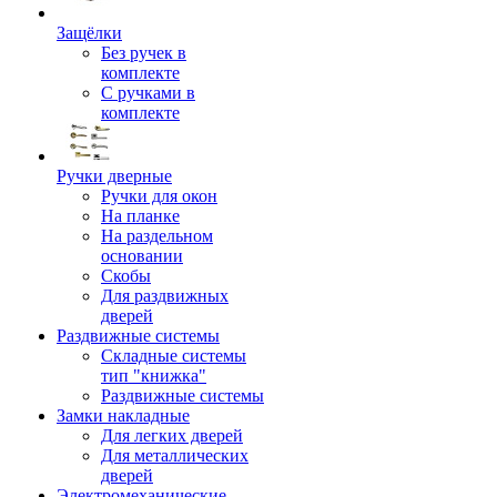
Защёлки
Без ручек в
комплекте
С ручками в
комплекте
Ручки дверные
Ручки для окон
На планке
На раздельном
основании
Скобы
Для раздвижных
дверей
Раздвижные системы
Складные системы
тип "книжка"
Раздвижные системы
Замки накладные
Для легких дверей
Для металлических
дверей
Электромеханические