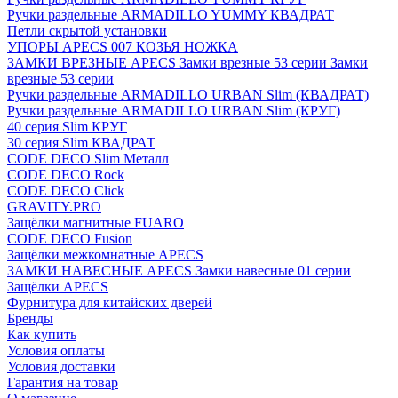
Ручки раздельные ARMADILLO YUMMY КВАДРАТ
Петли скрытой установки
УПОРЫ APECS 007 КОЗЬЯ НОЖКА
ЗАМКИ ВРЕЗНЫЕ APECS Замки врезные 53 серии Замки
врезные 53 серии
Ручки раздельные ARMADILLO URBAN Slim (КВАДРАТ)
Ручки раздельные ARMADILLO URBAN Slim (КРУГ)
40 серия Slim КРУГ
30 серия Slim КВАДРАТ
CODE DECO Slim Металл
CODE DECO Rock
CODE DECO Click
GRAVITY.PRO
Защёлки магнитные FUARO
CODE DECO Fusion
Защёлки межкомнатные APECS
ЗАМКИ НАВЕСНЫЕ APECS Замки навесные 01 серии
Защёлки APECS
Фурнитура для китайских дверей
Бренды
Как купить
Условия оплаты
Условия доставки
Гарантия на товар