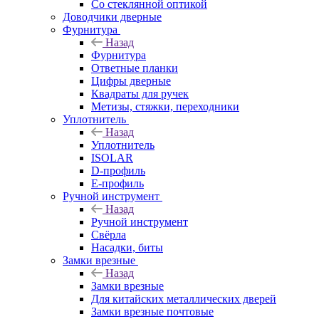
Со стеклянной оптикой
Доводчики дверные
Фурнитура
Назад
Фурнитура
Ответные планки
Цифры дверные
Квадраты для ручек
Метизы, стяжки, переходники
Уплотнитель
Назад
Уплотнитель
ISOLAR
D-профиль
Е-профиль
Ручной инструмент
Назад
Ручной инструмент
Свёрла
Насадки, биты
Замки врезные
Назад
Замки врезные
Для китайских металлических дверей
Замки врезные почтовые