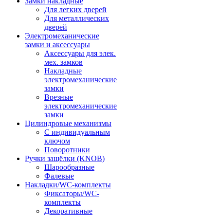
Замки накладные
Для легких дверей
Для металлических
дверей
Электромеханические
замки и аксессуары
Аксессуары для элек.
мех. замков
Накладные
электромеханические
замки
Врезные
электромеханические
замки
Цилиндровые механизмы
С индивидуальным
ключом
Поворотники
Ручки защёлки (KNOB)
Шарообразные
Фалевые
Накладки/WC-комплекты
Фиксаторы/WC-
комплекты
Декоративные