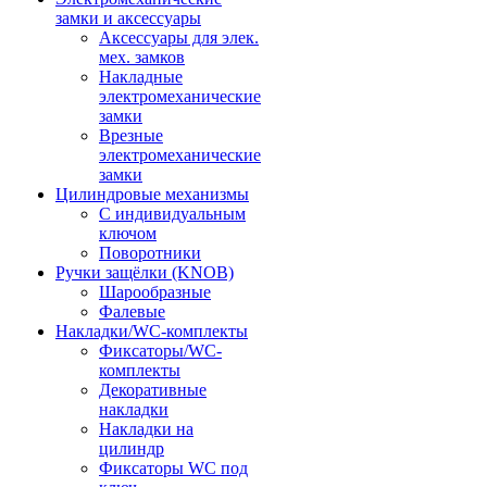
замки и аксессуары
Аксессуары для элек.
мех. замков
Накладные
электромеханические
замки
Врезные
электромеханические
замки
Цилиндровые механизмы
С индивидуальным
ключом
Поворотники
Ручки защёлки (KNOB)
Шарообразные
Фалевые
Накладки/WC-комплекты
Фиксаторы/WC-
комплекты
Декоративные
накладки
Накладки на
цилиндр
Фиксаторы WC под