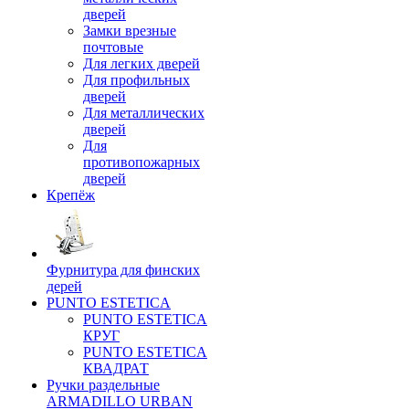
дверей
Замки врезные
почтовые
Для легких дверей
Для профильных
дверей
Для металлических
дверей
Для
противопожарных
дверей
Крепёж
Фурнитура для финских
дерей
PUNTO ESTETICA
PUNTO ESTETICA
КРУГ
PUNTO ESTETICA
КВАДРАТ
Ручки раздельные
ARMADILLO URBAN