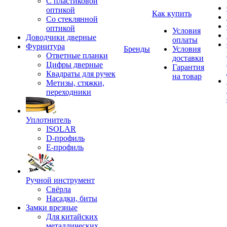
С пластиковой
оптикой
Как купить
Со стеклянной
оптикой
Условия
Доводчики дверные
оплаты
Фурнитура
Бренды
Условия
Ответные планки
доставки
Цифры дверные
Гарантия
Квадраты для ручек
на товар
Метизы, стяжки,
переходники
Уплотнитель
ISOLAR
D-профиль
Е-профиль
Ручной инструмент
Свёрла
Насадки, биты
Замки врезные
Для китайских
металлических