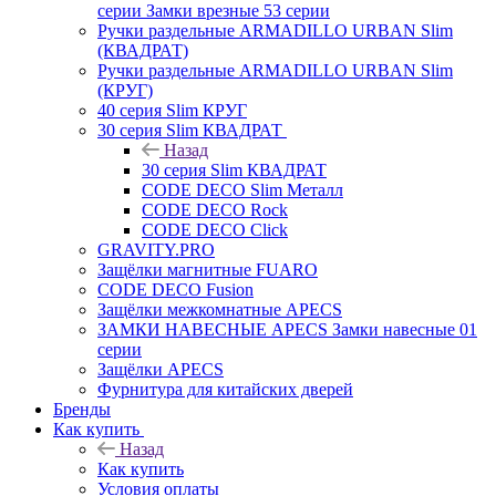
серии Замки врезные 53 серии
Ручки раздельные ARMADILLO URBAN Slim
(КВАДРАТ)
Ручки раздельные ARMADILLO URBAN Slim
(КРУГ)
40 серия Slim КРУГ
30 серия Slim КВАДРАТ
Назад
30 серия Slim КВАДРАТ
CODE DECO Slim Металл
CODE DECO Rock
CODE DECO Click
GRAVITY.PRO
Защёлки магнитные FUARO
CODE DECO Fusion
Защёлки межкомнатные APECS
ЗАМКИ НАВЕСНЫЕ APECS Замки навесные 01
серии
Защёлки APECS
Фурнитура для китайских дверей
Бренды
Как купить
Назад
Как купить
Условия оплаты