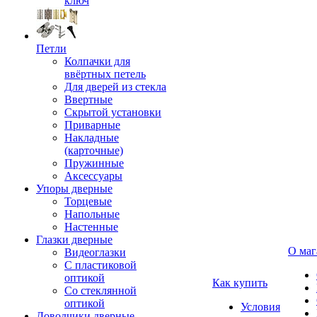
ключ
Петли
Колпачки для
ввёртных петель
Для дверей из стекла
Ввертные
Скрытой установки
Приварные
Накладные
(карточные)
Пружинные
Аксессуары
Упоры дверные
Торцевые
Напольные
Настенные
Глазки дверные
О маг
Видеоглазки
С пластиковой
оптикой
Как купить
Со стеклянной
оптикой
Условия
Доводчики дверные