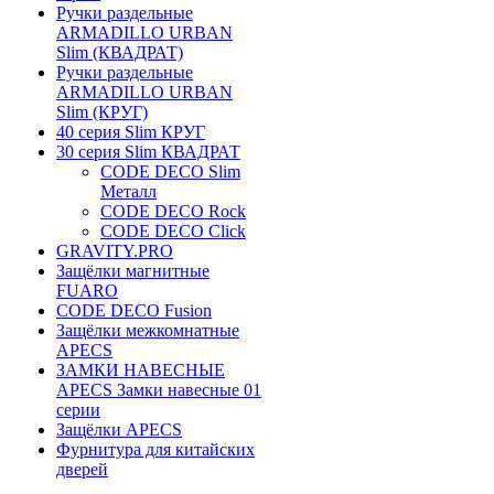
Ручки раздельные
ARMADILLO URBAN
Slim (КВАДРАТ)
Ручки раздельные
ARMADILLO URBAN
Slim (КРУГ)
40 серия Slim КРУГ
30 серия Slim КВАДРАТ
CODE DECO Slim
Металл
CODE DECO Rock
CODE DECO Click
GRAVITY.PRO
Защёлки магнитные
FUARO
CODE DECO Fusion
Защёлки межкомнатные
APECS
ЗАМКИ НАВЕСНЫЕ
APECS Замки навесные 01
серии
Защёлки APECS
Фурнитура для китайских
дверей