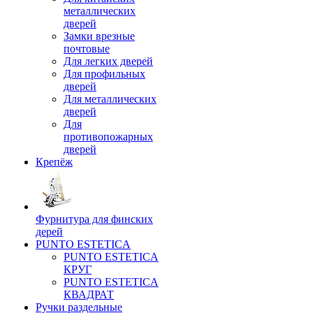
металлических
дверей
Замки врезные
почтовые
Для легких дверей
Для профильных
дверей
Для металлических
дверей
Для
противопожарных
дверей
Крепёж
Фурнитура для финских
дерей
PUNTO ESTETICA
PUNTO ESTETICA
КРУГ
PUNTO ESTETICA
КВАДРАТ
Ручки раздельные