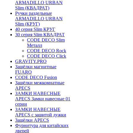
ARMADILLO URBAN
Slim (КВАДРАТ)
Ручки раздельные
ARMADILLO URBAN
Slim (КРУГ)
40 серия Slim КРУГ
30 серия Slim КВАДРАТ
CODE DECO Slim
Металл
CODE DECO Rock
CODE DECO Click
GRAVITY.PRO
Защёлки магнитные
FUARO
CODE DECO Fusion
Защёлки межкомнатные
APECS
ЗАМКИ НАВЕСНЫЕ
APECS Замки навесные 01
серии
ЗАМКИ НАВЕСНЫЕ
APECS с защитой дужки
Защёлки APECS
Фурнитура для китайских
дверей