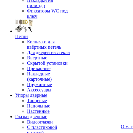
Накладки на
цилиндр
Фиксаторы WC под
ключ
Петли
Колпачки для
ввёртных петель
Для дверей из стекла
Ввертные
Скрытой установки
Приварные
Накладные
(карточные)
Пружинные
Аксессуары
Упоры дверные
Торцевые
Напольные
Настенные
Глазки дверные
Видеоглазки
О маг
С пластиковой
оптикой