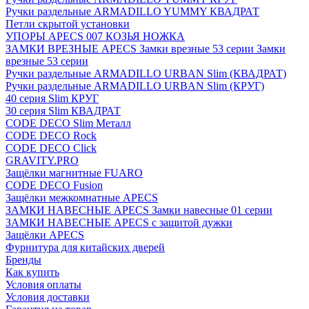
Ручки раздельные ARMADILLO YUMMY КВАДРАТ
Петли скрытой установки
УПОРЫ APECS 007 КОЗЬЯ НОЖКА
ЗАМКИ ВРЕЗНЫЕ APECS Замки врезные 53 серии Замки
врезные 53 серии
Ручки раздельные ARMADILLO URBAN Slim (КВАДРАТ)
Ручки раздельные ARMADILLO URBAN Slim (КРУГ)
40 серия Slim КРУГ
30 серия Slim КВАДРАТ
CODE DECO Slim Металл
CODE DECO Rock
CODE DECO Click
GRAVITY.PRO
Защёлки магнитные FUARO
CODE DECO Fusion
Защёлки межкомнатные APECS
ЗАМКИ НАВЕСНЫЕ APECS Замки навесные 01 серии
ЗАМКИ НАВЕСНЫЕ APECS с защитой дужки
Защёлки APECS
Фурнитура для китайских дверей
Бренды
Как купить
Условия оплаты
Условия доставки