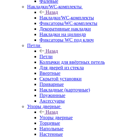
Фалевые
Накладки/WC-комплекты
Назад
Накладки/WC-комплекты
Фиксаторы/WC-комплекты
Декоративные накладки
Накладки на цилиндр
Фиксаторы WC под ключ
Петли
Назад
Петли
Колпачки для ввёртных петель
Для дверей из стекла
Ввертные
Скрытой установки
Приварные
Накладные (карточные)
Пружинные
Аксессуары
Упоры дверные
Назад
Упоры дверные
Торцевые
Напольные
Настенные