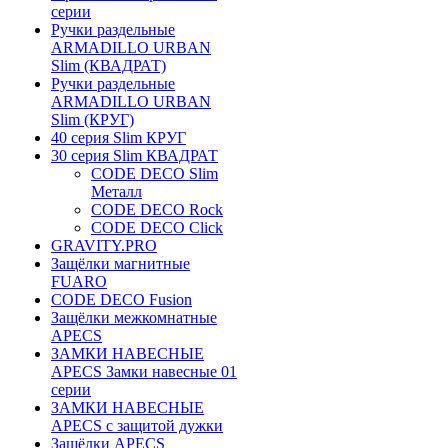
серии
Ручки раздельные
ARMADILLO URBAN
Slim (КВАДРАТ)
Ручки раздельные
ARMADILLO URBAN
Slim (КРУГ)
40 серия Slim КРУГ
30 серия Slim КВАДРАТ
CODE DECO Slim
Металл
CODE DECO Rock
CODE DECO Click
GRAVITY.PRO
Защёлки магнитные
FUARO
CODE DECO Fusion
Защёлки межкомнатные
APECS
ЗАМКИ НАВЕСНЫЕ
APECS Замки навесные 01
серии
ЗАМКИ НАВЕСНЫЕ
APECS с защитой дужки
Защёлки APECS