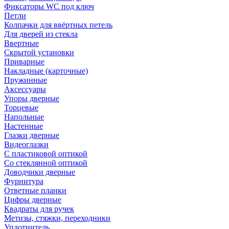
Фиксаторы WC под ключ
Петли
Колпачки для ввёртных петель
Для дверей из стекла
Ввертные
Скрытой установки
Приварные
Накладные (карточные)
Пружинные
Аксессуары
Упоры дверные
Торцевые
Напольные
Настенные
Глазки дверные
Видеоглазки
С пластиковой оптикой
Со стеклянной оптикой
Доводчики дверные
Фурнитура
Ответные планки
Цифры дверные
Квадраты для ручек
Метизы, стяжки, переходники
Уплотнитель