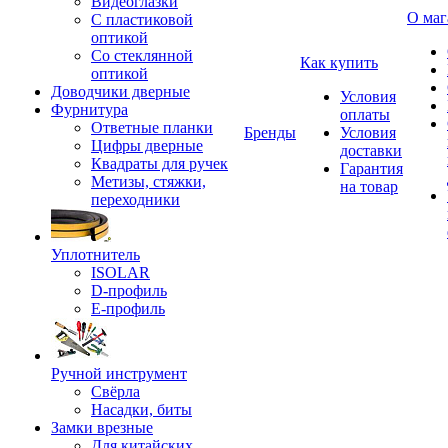
Видеоглазки
О маг
С пластиковой
оптикой
Со стеклянной
Как купить
оптикой
Доводчики дверные
Условия
Фурнитура
оплаты
Ответные планки
Бренды
Условия
Цифры дверные
доставки
Квадраты для ручек
Гарантия
Метизы, стяжки,
на товар
переходники
Уплотнитель
ISOLAR
D-профиль
Е-профиль
Ручной инструмент
Свёрла
Насадки, биты
Замки врезные
Для китайских