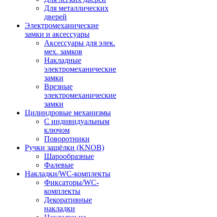
Для металлических
дверей
Электромеханические
замки и аксессуары
Аксессуары для элек.
мех. замков
Накладные
электромеханические
замки
Врезные
электромеханические
замки
Цилиндровые механизмы
С индивидуальным
ключом
Поворотники
Ручки защёлки (KNOB)
Шарообразные
Фалевые
Накладки/WC-комплекты
Фиксаторы/WC-
комплекты
Декоративные
накладки