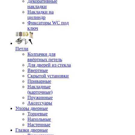
Декоративные
накладки
Накладки на
цилиндр
Фиксаторы WC под
ключ
Петли
Колпачки для
ввёртных петель
Для дверей из стекла
Ввертные
Скрытой установки
Приварные
Накладные
(карточные)
Пружинные
Аксессуары
Упоры дверные
Торцевые
Напольные
Настенные
Глазки дверные