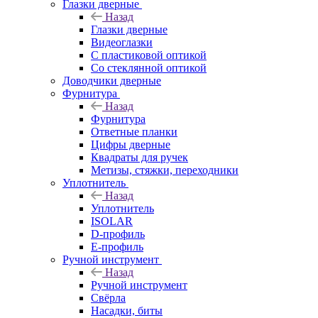
Глазки дверные
Назад
Глазки дверные
Видеоглазки
С пластиковой оптикой
Со стеклянной оптикой
Доводчики дверные
Фурнитура
Назад
Фурнитура
Ответные планки
Цифры дверные
Квадраты для ручек
Метизы, стяжки, переходники
Уплотнитель
Назад
Уплотнитель
ISOLAR
D-профиль
Е-профиль
Ручной инструмент
Назад
Ручной инструмент
Свёрла
Насадки, биты