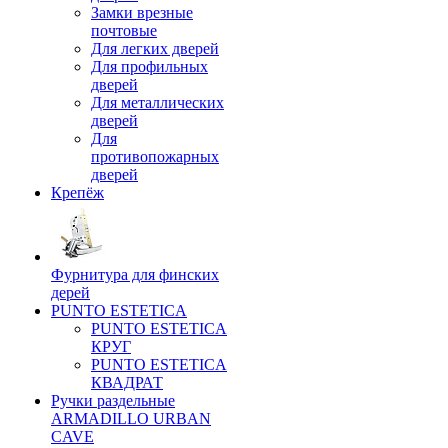
Замки врезные
почтовые
Для легких дверей
Для профильных
дверей
Для металлических
дверей
Для
противопожарных
дверей
Крепёж
Фурнитура для финских
дерей
PUNTO ESTETICA
PUNTO ESTETICA
КРУГ
PUNTO ESTETICA
КВАДРАТ
Ручки раздельные
ARMADILLO URBAN
CAVE