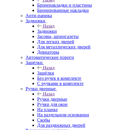
Броненакладки и пластины
Бронированные накладки
Анти-паника
Задвижки
Назад
Задвижки
Засовы, шпингалеты
Для легких дверей
Для металлических дверей
Девиаторы
Автоматические пороги
Защёлки
Назад
Защёлки
Без ручек в комплекте
С ручками в комплекте
Ручки дверные
Назад
Ручки дверные
Ручки для окон
На планке
На раздельном основании
Скобы
Для раздвижных дверей