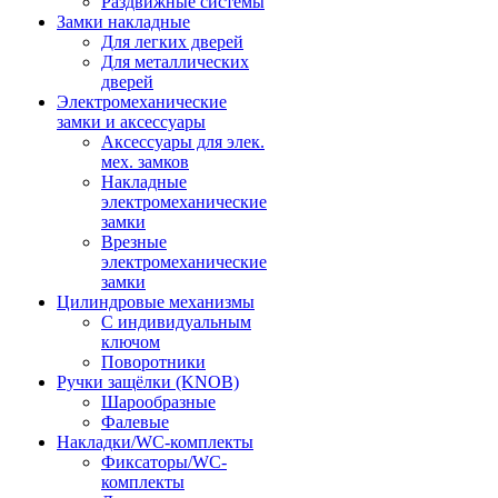
Раздвижные системы
Замки накладные
Для легких дверей
Для металлических
дверей
Электромеханические
замки и аксессуары
Аксессуары для элек.
мех. замков
Накладные
электромеханические
замки
Врезные
электромеханические
замки
Цилиндровые механизмы
С индивидуальным
ключом
Поворотники
Ручки защёлки (KNOB)
Шарообразные
Фалевые
Накладки/WC-комплекты
Фиксаторы/WC-
комплекты