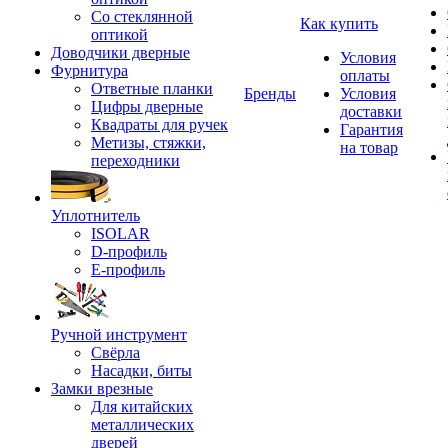
Со стеклянной
Как купить
оптикой
Доводчики дверные
Условия
Фурнитура
оплаты
Ответные планки
Бренды
Условия
Цифры дверные
доставки
Квадраты для ручек
Гарантия
Метизы, стяжки,
на товар
переходники
Уплотнитель
ISOLAR
D-профиль
Е-профиль
Ручной инструмент
Свёрла
Насадки, биты
Замки врезные
Для китайских
металлических
дверей