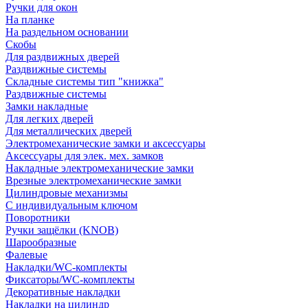
Ручки для окон
На планке
На раздельном основании
Скобы
Для раздвижных дверей
Раздвижные системы
Складные системы тип "книжка"
Раздвижные системы
Замки накладные
Для легких дверей
Для металлических дверей
Электромеханические замки и аксессуары
Аксессуары для элек. мех. замков
Накладные электромеханические замки
Врезные электромеханические замки
Цилиндровые механизмы
С индивидуальным ключом
Поворотники
Ручки защёлки (KNOB)
Шарообразные
Фалевые
Накладки/WC-комплекты
Фиксаторы/WC-комплекты
Декоративные накладки
Накладки на цилиндр