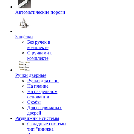
Автоматические пороги
Защёлки
Без ручек в
комплекте
С ручками в
комплекте
Ручки дверные
Ручки для окон
На планке
На раздельном
основании
Скобы
Для раздвижных
дверей
Раздвижные системы
Складные системы
тип "книжка"