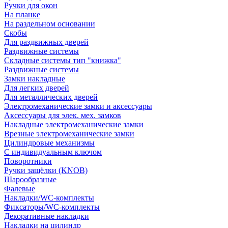
Ручки для окон
На планке
На раздельном основании
Скобы
Для раздвижных дверей
Раздвижные системы
Складные системы тип "книжка"
Раздвижные системы
Замки накладные
Для легких дверей
Для металлических дверей
Электромеханические замки и аксессуары
Аксессуары для элек. мех. замков
Накладные электромеханические замки
Врезные электромеханические замки
Цилиндровые механизмы
С индивидуальным ключом
Поворотники
Ручки защёлки (KNOB)
Шарообразные
Фалевые
Накладки/WC-комплекты
Фиксаторы/WC-комплекты
Декоративные накладки
Накладки на цилиндр