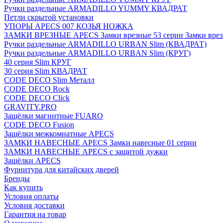
Ручки раздельные ARMADILLO YUMMY КВАДРАТ
Петли скрытой установки
УПОРЫ APECS 007 КОЗЬЯ НОЖКА
ЗАМКИ ВРЕЗНЫЕ APECS Замки врезные 53 серии Замки врез
Ручки раздельные ARMADILLO URBAN Slim (КВАДРАТ)
Ручки раздельные ARMADILLO URBAN Slim (КРУГ)
40 серия Slim КРУГ
30 серия Slim КВАДРАТ
CODE DECO Slim Металл
CODE DECO Rock
CODE DECO Click
GRAVITY.PRO
Защёлки магнитные FUARO
CODE DECO Fusion
Защёлки межкомнатные APECS
ЗАМКИ НАВЕСНЫЕ APECS Замки навесные 01 серии
ЗАМКИ НАВЕСНЫЕ APECS с защитой дужки
Защёлки APECS
Фурнитура для китайских дверей
Бренды
Как купить
Условия оплаты
Условия доставки
Гарантия на товар