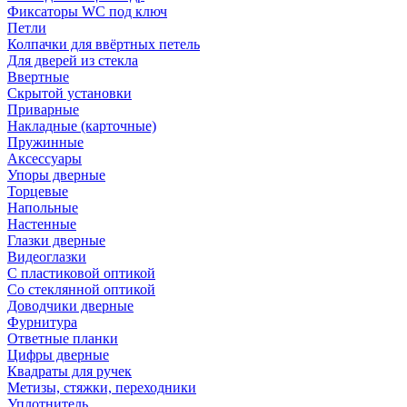
Фиксаторы WC под ключ
Петли
Колпачки для ввёртных петель
Для дверей из стекла
Ввертные
Скрытой установки
Приварные
Накладные (карточные)
Пружинные
Аксессуары
Упоры дверные
Торцевые
Напольные
Настенные
Глазки дверные
Видеоглазки
С пластиковой оптикой
Со стеклянной оптикой
Доводчики дверные
Фурнитура
Ответные планки
Цифры дверные
Квадраты для ручек
Метизы, стяжки, переходники
Уплотнитель