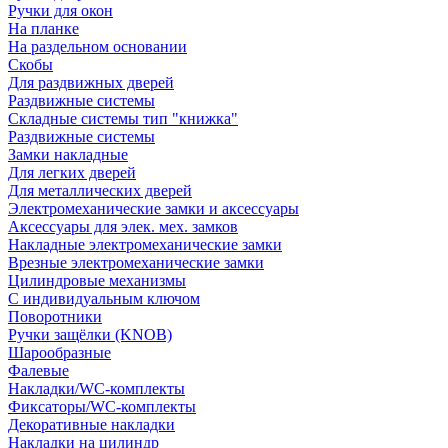
Ручки для окон
На планке
На раздельном основании
Скобы
Для раздвижных дверей
Раздвижные системы
Складные системы тип "книжка"
Раздвижные системы
Замки накладные
Для легких дверей
Для металлических дверей
Электромеханические замки и аксессуары
Аксессуары для элек. мех. замков
Накладные электромеханические замки
Врезные электромеханические замки
Цилиндровые механизмы
С индивидуальным ключом
Поворотники
Ручки защёлки (KNOB)
Шарообразные
Фалевые
Накладки/WC-комплекты
Фиксаторы/WC-комплекты
Декоративные накладки
Накладки на цилиндр