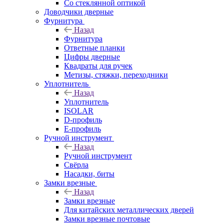
Со стеклянной оптикой
Доводчики дверные
Фурнитура
Назад
Фурнитура
Ответные планки
Цифры дверные
Квадраты для ручек
Метизы, стяжки, переходники
Уплотнитель
Назад
Уплотнитель
ISOLAR
D-профиль
Е-профиль
Ручной инструмент
Назад
Ручной инструмент
Свёрла
Насадки, биты
Замки врезные
Назад
Замки врезные
Для китайских металлических дверей
Замки врезные почтовые