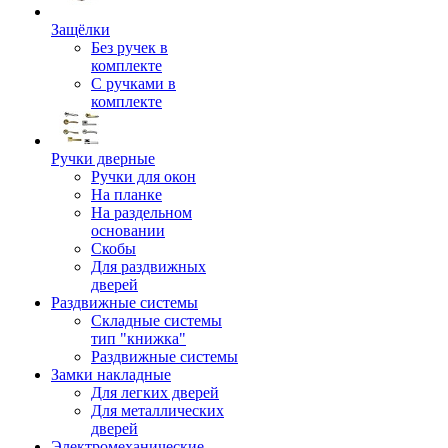
Защёлки
Без ручек в
комплекте
С ручками в
комплекте
Ручки дверные
Ручки для окон
На планке
На раздельном
основании
Скобы
Для раздвижных
дверей
Раздвижные системы
Складные системы
тип "книжка"
Раздвижные системы
Замки накладные
Для легких дверей
Для металлических
дверей
Электромеханические