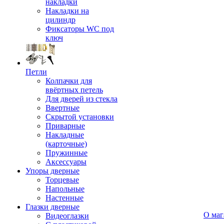
накладки
Накладки на
цилиндр
Фиксаторы WC под
ключ
Петли
Колпачки для
ввёртных петель
Для дверей из стекла
Ввертные
Скрытой установки
Приварные
Накладные
(карточные)
Пружинные
Аксессуары
Упоры дверные
Торцевые
Напольные
Настенные
Глазки дверные
О маг
Видеоглазки