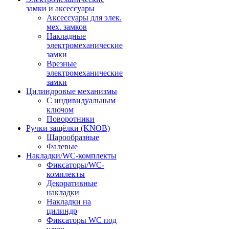
замки и аксессуары
Аксессуары для элек.
мех. замков
Накладные
электромеханические
замки
Врезные
электромеханические
замки
Цилиндровые механизмы
С индивидуальным
ключом
Поворотники
Ручки защёлки (KNOB)
Шарообразные
Фалевые
Накладки/WC-комплекты
Фиксаторы/WC-
комплекты
Декоративные
накладки
Накладки на
цилиндр
Фиксаторы WC под