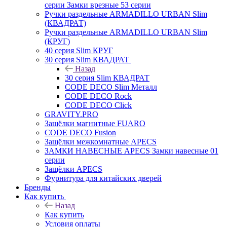
серии Замки врезные 53 серии
Ручки раздельные ARMADILLO URBAN Slim
(КВАДРАТ)
Ручки раздельные ARMADILLO URBAN Slim
(КРУГ)
40 серия Slim КРУГ
30 серия Slim КВАДРАТ
Назад
30 серия Slim КВАДРАТ
CODE DECO Slim Металл
CODE DECO Rock
CODE DECO Click
GRAVITY.PRO
Защёлки магнитные FUARO
CODE DECO Fusion
Защёлки межкомнатные APECS
ЗАМКИ НАВЕСНЫЕ APECS Замки навесные 01
серии
Защёлки APECS
Фурнитура для китайских дверей
Бренды
Как купить
Назад
Как купить
Условия оплаты