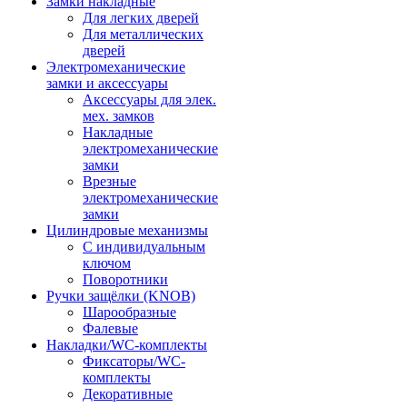
Замки накладные
Для легких дверей
Для металлических
дверей
Электромеханические
замки и аксессуары
Аксессуары для элек.
мех. замков
Накладные
электромеханические
замки
Врезные
электромеханические
замки
Цилиндровые механизмы
С индивидуальным
ключом
Поворотники
Ручки защёлки (KNOB)
Шарообразные
Фалевые
Накладки/WC-комплекты
Фиксаторы/WC-
комплекты
Декоративные