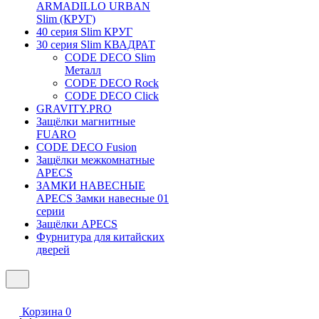
ARMADILLO URBAN
Slim (КРУГ)
40 серия Slim КРУГ
30 серия Slim КВАДРАТ
CODE DECO Slim
Металл
CODE DECO Rock
CODE DECO Click
GRAVITY.PRO
Защёлки магнитные
FUARO
CODE DECO Fusion
Защёлки межкомнатные
APECS
ЗАМКИ НАВЕСНЫЕ
APECS Замки навесные 01
серии
Защёлки APECS
Фурнитура для китайских
дверей
Корзина
0