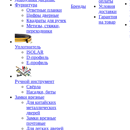
оплаты
Фурнитура
Бренды
Условия
Ответные планки
доставки
Цифры дверные
Гарантия
Квадраты для ручек
на товар
Метизы, стяжки,
переходники
Уплотнитель
ISOLAR
D-профиль
Е-профиль
Ручной инструмент
Свёрла
Насадки, биты
Замки врезные
Для китайских
металлических
дверей
Замки врезные
почтовые
Для легких дверей