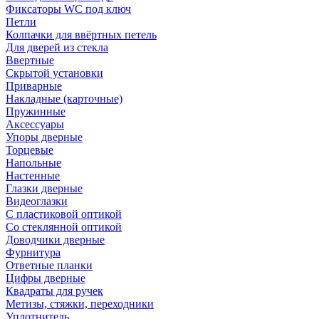
Фиксаторы WC под ключ
Петли
Колпачки для ввёртных петель
Для дверей из стекла
Ввертные
Скрытой установки
Приварные
Накладные (карточные)
Пружинные
Аксессуары
Упоры дверные
Торцевые
Напольные
Настенные
Глазки дверные
Видеоглазки
С пластиковой оптикой
Со стеклянной оптикой
Доводчики дверные
Фурнитура
Ответные планки
Цифры дверные
Квадраты для ручек
Метизы, стяжки, переходники
Уплотнитель