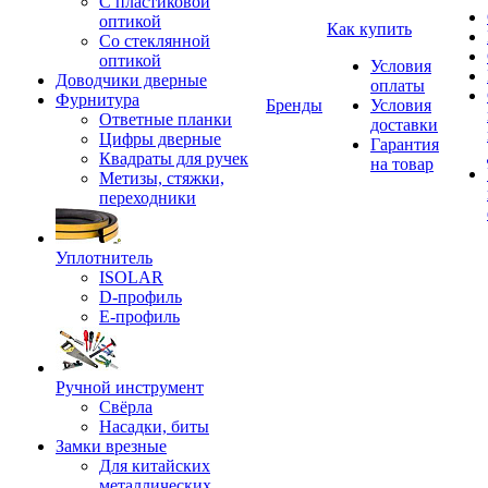
С пластиковой
оптикой
Как купить
Со стеклянной
оптикой
Условия
Доводчики дверные
оплаты
Фурнитура
Бренды
Условия
Ответные планки
доставки
Цифры дверные
Гарантия
Квадраты для ручек
на товар
Метизы, стяжки,
переходники
Уплотнитель
ISOLAR
D-профиль
Е-профиль
Ручной инструмент
Свёрла
Насадки, биты
Замки врезные
Для китайских
металлических