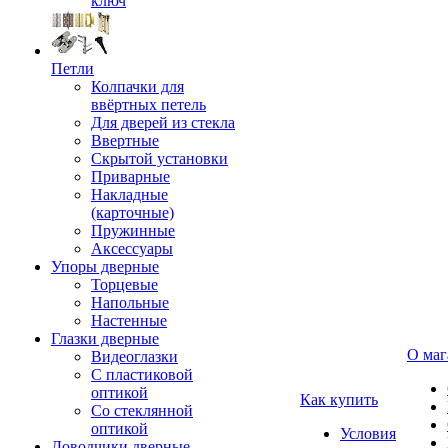
ключ
Петли
Колпачки для
ввёртных петель
Для дверей из стекла
Ввертные
Скрытой установки
Приварные
Накладные
(карточные)
Пружинные
Аксессуары
Упоры дверные
Торцевые
Напольные
Настенные
Глазки дверные
О маг
Видеоглазки
С пластиковой
оптикой
Как купить
Со стеклянной
оптикой
Условия
Доводчики дверные