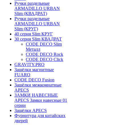
Ручки раздельные
ARMADILLO URBAN
Slim (КВАДРАТ)
Ручки раздельные
ARMADILLO URBAN
Slim (КРУГ)
40 серия Slim КРУГ
30 серия Slim КВАДРАТ
CODE DECO Slim
Металл
CODE DECO Rock
CODE DECO Click
GRAVITY.PRO
Защёлки магнитные
FUARO
CODE DECO Fusion
Защёлки межкомнатные
APECS
ЗАМКИ НАВЕСНЫЕ
APECS Замки навесные 01
серии
Защёлки APECS
Фурнитура для китайских
дверей