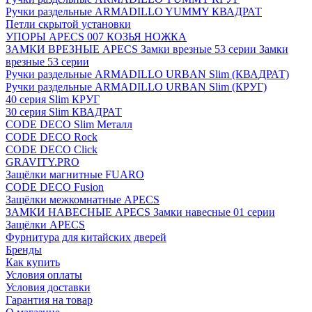
Ручки раздельные ARMADILLO YUMMY КВАДРАТ
Петли скрытой установки
УПОРЫ APECS 007 КОЗЬЯ НОЖКА
ЗАМКИ ВРЕЗНЫЕ APECS Замки врезные 53 серии Замки
врезные 53 серии
Ручки раздельные ARMADILLO URBAN Slim (КВАДРАТ)
Ручки раздельные ARMADILLO URBAN Slim (КРУГ)
40 серия Slim КРУГ
30 серия Slim КВАДРАТ
CODE DECO Slim Металл
CODE DECO Rock
CODE DECO Click
GRAVITY.PRO
Защёлки магнитные FUARO
CODE DECO Fusion
Защёлки межкомнатные APECS
ЗАМКИ НАВЕСНЫЕ APECS Замки навесные 01 серии
Защёлки APECS
Фурнитура для китайских дверей
Бренды
Как купить
Условия оплаты
Условия доставки
Гарантия на товар