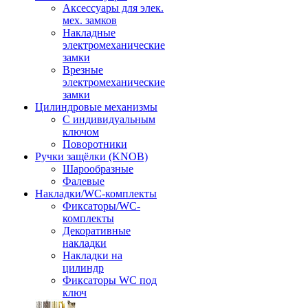
Аксессуары для элек.
мех. замков
Накладные
электромеханические
замки
Врезные
электромеханические
замки
Цилиндровые механизмы
С индивидуальным
ключом
Поворотники
Ручки защёлки (KNOB)
Шарообразные
Фалевые
Накладки/WC-комплекты
Фиксаторы/WC-
комплекты
Декоративные
накладки
Накладки на
цилиндр
Фиксаторы WC под
ключ