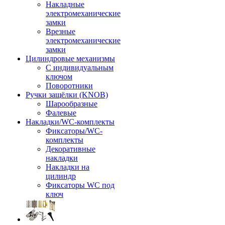
Накладные
электромеханические
замки
Врезные
электромеханические
замки
Цилиндровые механизмы
С индивидуальным
ключом
Поворотники
Ручки защёлки (KNOB)
Шарообразные
Фалевые
Накладки/WC-комплекты
Фиксаторы/WC-
комплекты
Декоративные
накладки
Накладки на
цилиндр
Фиксаторы WC под
ключ