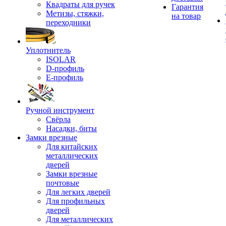
Квадраты для ручек
Гарантия
Метизы, стяжки,
на товар
переходники
Уплотнитель
ISOLAR
D-профиль
Е-профиль
Ручной инструмент
Свёрла
Насадки, биты
Замки врезные
Для китайских
металлических
дверей
Замки врезные
почтовые
Для легких дверей
Для профильных
дверей
Для металлических