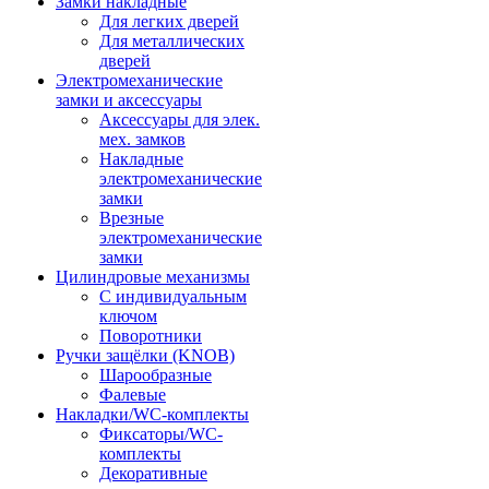
Замки накладные
Для легких дверей
Для металлических
дверей
Электромеханические
замки и аксессуары
Аксессуары для элек.
мех. замков
Накладные
электромеханические
замки
Врезные
электромеханические
замки
Цилиндровые механизмы
С индивидуальным
ключом
Поворотники
Ручки защёлки (KNOB)
Шарообразные
Фалевые
Накладки/WC-комплекты
Фиксаторы/WC-
комплекты
Декоративные