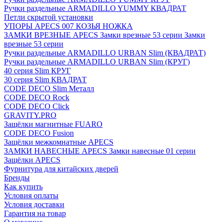
Ручки раздельные ARMADILLO YUMMY КВАДРАТ
Петли скрытой установки
УПОРЫ APECS 007 КОЗЬЯ НОЖКА
ЗАМКИ ВРЕЗНЫЕ APECS Замки врезные 53 серии Замки
врезные 53 серии
Ручки раздельные ARMADILLO URBAN Slim (КВАДРАТ)
Ручки раздельные ARMADILLO URBAN Slim (КРУГ)
40 серия Slim КРУГ
30 серия Slim КВАДРАТ
CODE DECO Slim Металл
CODE DECO Rock
CODE DECO Click
GRAVITY.PRO
Защёлки магнитные FUARO
CODE DECO Fusion
Защёлки межкомнатные APECS
ЗАМКИ НАВЕСНЫЕ APECS Замки навесные 01 серии
Защёлки APECS
Фурнитура для китайских дверей
Бренды
Как купить
Условия оплаты
Условия доставки
Гарантия на товар