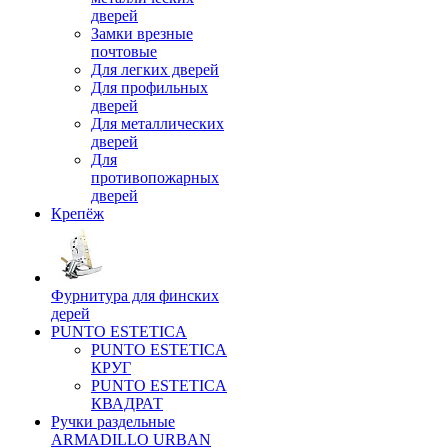
дверей
Замки врезные
почтовые
Для легких дверей
Для профильных
дверей
Для металлических
дверей
Для
противопожарных
дверей
Крепёж
Фурнитура для финских
дерей
PUNTO ESTETICA
PUNTO ESTETICA
КРУГ
PUNTO ESTETICA
КВАДРАТ
Ручки раздельные
ARMADILLO URBAN