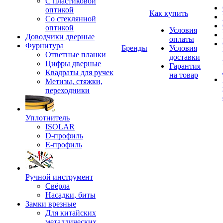
С пластиковой
оптикой
Как купить
Со стеклянной
оптикой
Условия
Доводчики дверные
оплаты
Фурнитура
Бренды
Условия
Ответные планки
доставки
Цифры дверные
Гарантия
Квадраты для ручек
на товар
Метизы, стяжки,
переходники
Уплотнитель
ISOLAR
D-профиль
Е-профиль
Ручной инструмент
Свёрла
Насадки, биты
Замки врезные
Для китайских
металлических