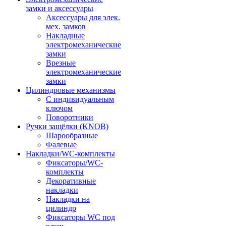
замки и аксессуары
Аксессуары для элек.
мех. замков
Накладные
электромеханические
замки
Врезные
электромеханические
замки
Цилиндровые механизмы
С индивидуальным
ключом
Поворотники
Ручки защёлки (KNOB)
Шарообразные
Фалевые
Накладки/WC-комплекты
Фиксаторы/WC-
комплекты
Декоративные
накладки
Накладки на
цилиндр
Фиксаторы WC под