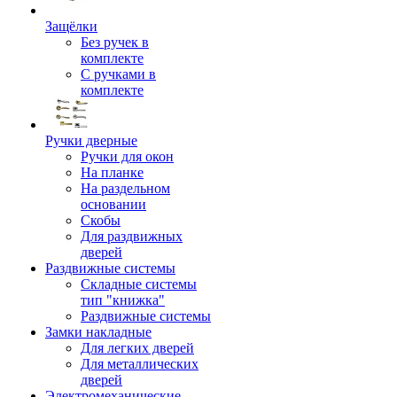
Защёлки
Без ручек в
комплекте
С ручками в
комплекте
Ручки дверные
Ручки для окон
На планке
На раздельном
основании
Скобы
Для раздвижных
дверей
Раздвижные системы
Складные системы
тип "книжка"
Раздвижные системы
Замки накладные
Для легких дверей
Для металлических
дверей
Электромеханические