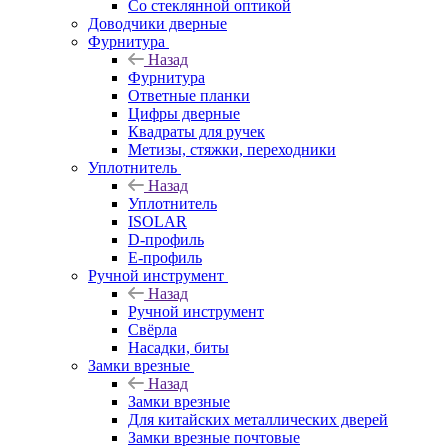
Со стеклянной оптикой
Доводчики дверные
Фурнитура
Назад
Фурнитура
Ответные планки
Цифры дверные
Квадраты для ручек
Метизы, стяжки, переходники
Уплотнитель
Назад
Уплотнитель
ISOLAR
D-профиль
Е-профиль
Ручной инструмент
Назад
Ручной инструмент
Свёрла
Насадки, биты
Замки врезные
Назад
Замки врезные
Для китайских металлических дверей
Замки врезные почтовые