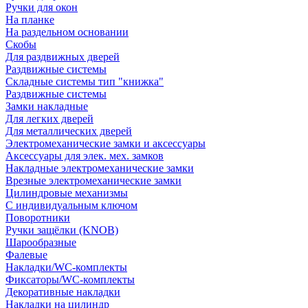
Ручки для окон
На планке
На раздельном основании
Скобы
Для раздвижных дверей
Раздвижные системы
Складные системы тип "книжка"
Раздвижные системы
Замки накладные
Для легких дверей
Для металлических дверей
Электромеханические замки и аксессуары
Аксессуары для элек. мех. замков
Накладные электромеханические замки
Врезные электромеханические замки
Цилиндровые механизмы
С индивидуальным ключом
Поворотники
Ручки защёлки (KNOB)
Шарообразные
Фалевые
Накладки/WC-комплекты
Фиксаторы/WC-комплекты
Декоративные накладки
Накладки на цилиндр