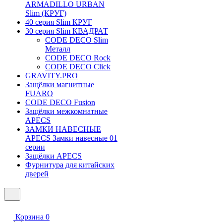
ARMADILLO URBAN
Slim (КРУГ)
40 серия Slim КРУГ
30 серия Slim КВАДРАТ
CODE DECO Slim
Металл
CODE DECO Rock
CODE DECO Click
GRAVITY.PRO
Защёлки магнитные
FUARO
CODE DECO Fusion
Защёлки межкомнатные
APECS
ЗАМКИ НАВЕСНЫЕ
APECS Замки навесные 01
серии
Защёлки APECS
Фурнитура для китайских
дверей
Корзина
0