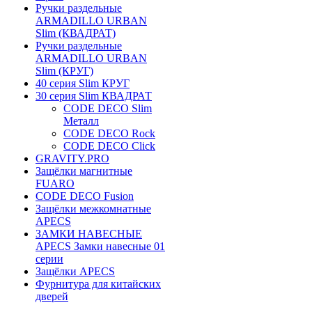
Ручки раздельные
ARMADILLO URBAN
Slim (КВАДРАТ)
Ручки раздельные
ARMADILLO URBAN
Slim (КРУГ)
40 серия Slim КРУГ
30 серия Slim КВАДРАТ
CODE DECO Slim
Металл
CODE DECO Rock
CODE DECO Click
GRAVITY.PRO
Защёлки магнитные
FUARO
CODE DECO Fusion
Защёлки межкомнатные
APECS
ЗАМКИ НАВЕСНЫЕ
APECS Замки навесные 01
серии
Защёлки APECS
Фурнитура для китайских
дверей