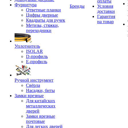
оплаты
Фурнитура
Бренды
Условия
Ответные планки
доставки
Цифры дверные
Гарантия
Квадраты для ручек
на товар
Метизы, стяжки,
переходники
Уплотнитель
ISOLAR
D-профиль
Е-профиль
Ручной инструмент
Свёрла
Насадки, биты
Замки врезные
Для китайских
металлических
дверей
Замки врезные
почтовые
Для легких дверей