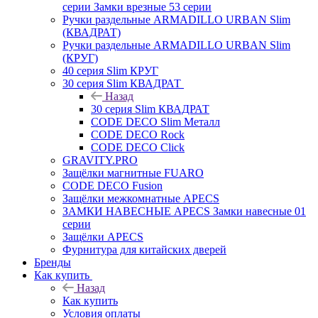
серии Замки врезные 53 серии
Ручки раздельные ARMADILLO URBAN Slim
(КВАДРАТ)
Ручки раздельные ARMADILLO URBAN Slim
(КРУГ)
40 серия Slim КРУГ
30 серия Slim КВАДРАТ
Назад
30 серия Slim КВАДРАТ
CODE DECO Slim Металл
CODE DECO Rock
CODE DECO Click
GRAVITY.PRO
Защёлки магнитные FUARO
CODE DECO Fusion
Защёлки межкомнатные APECS
ЗАМКИ НАВЕСНЫЕ APECS Замки навесные 01
серии
Защёлки APECS
Фурнитура для китайских дверей
Бренды
Как купить
Назад
Как купить
Условия оплаты