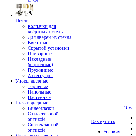
ключ
Петли
Колпачки для
ввёртных петель
Для дверей из стекла
Ввертные
Скрытой установки
Приварные
Накладные
(карточные)
Пружинные
Аксессуары
Упоры дверные
Торцевые
Напольные
Настенные
Глазки дверные
О маг
Видеоглазки
С пластиковой
оптикой
Как купить
Со стеклянной
оптикой
Условия
Доводчики дверные