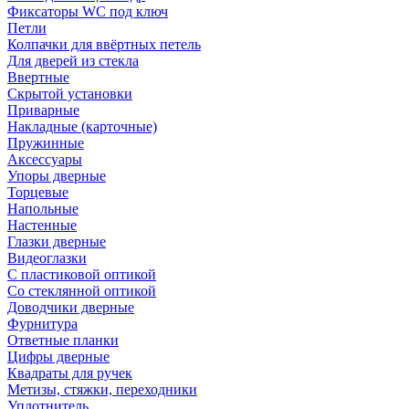
Фиксаторы WC под ключ
Петли
Колпачки для ввёртных петель
Для дверей из стекла
Ввертные
Скрытой установки
Приварные
Накладные (карточные)
Пружинные
Аксессуары
Упоры дверные
Торцевые
Напольные
Настенные
Глазки дверные
Видеоглазки
С пластиковой оптикой
Со стеклянной оптикой
Доводчики дверные
Фурнитура
Ответные планки
Цифры дверные
Квадраты для ручек
Метизы, стяжки, переходники
Уплотнитель