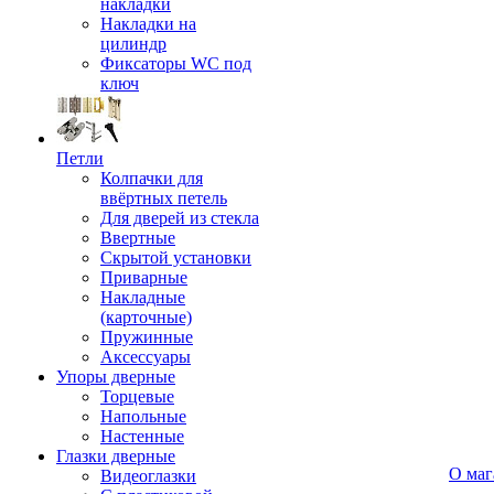
накладки
Накладки на
цилиндр
Фиксаторы WC под
ключ
Петли
Колпачки для
ввёртных петель
Для дверей из стекла
Ввертные
Скрытой установки
Приварные
Накладные
(карточные)
Пружинные
Аксессуары
Упоры дверные
Торцевые
Напольные
Настенные
Глазки дверные
О маг
Видеоглазки