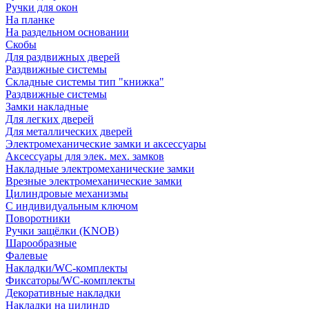
Ручки для окон
На планке
На раздельном основании
Скобы
Для раздвижных дверей
Раздвижные системы
Складные системы тип "книжка"
Раздвижные системы
Замки накладные
Для легких дверей
Для металлических дверей
Электромеханические замки и аксессуары
Аксессуары для элек. мех. замков
Накладные электромеханические замки
Врезные электромеханические замки
Цилиндровые механизмы
С индивидуальным ключом
Поворотники
Ручки защёлки (KNOB)
Шарообразные
Фалевые
Накладки/WC-комплекты
Фиксаторы/WC-комплекты
Декоративные накладки
Накладки на цилиндр