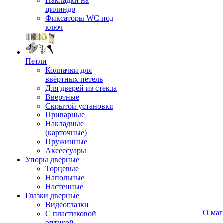
Накладки на
цилиндр
Фиксаторы WC под
ключ
Петли
Колпачки для
ввёртных петель
Для дверей из стекла
Ввертные
Скрытой установки
Приварные
Накладные
(карточные)
Пружинные
Аксессуары
Упоры дверные
Торцевые
Напольные
Настенные
Глазки дверные
Видеоглазки
О маг
С пластиковой
оптикой