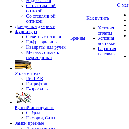
Видеоглазки
О маг
С пластиковой
оптикой
Со стеклянной
Как купить
оптикой
Доводчики дверные
Условия
Фурнитура
оплаты
Ответные планки
Бренды
Условия
Цифры дверные
доставки
Квадраты для ручек
Гарантия
Метизы, стяжки,
на товар
переходники
Уплотнитель
ISOLAR
D-профиль
Е-профиль
Ручной инструмент
Свёрла
Насадки, биты
Замки врезные
Для китайских