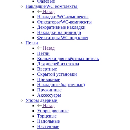
Фалевые
Накладки/WC-комплекты
Назад
Накладки/WC-комплекты
Фиксаторы/WC-комплекты
Декоративные накладки
Накладки на цилиндр
Фиксаторы WC под ключ
Петли
Назад
Петли
Колпачки для ввёртных петель
Для дверей из стекла
Ввертные
Скрытой установки
Приварные
Накладные (карточные)
Пружинные
Аксессуары
Упоры дверные
Назад
Упоры дверные
Торцевые
Напольные
Настенные