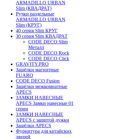
ARMADILLO URBAN
Slim (КВАДРАТ)
Ручки раздельные
ARMADILLO URBAN
Slim (КРУГ)
40 серия Slim КРУГ
30 серия Slim КВАДРАТ
CODE DECO Slim
Металл
CODE DECO Rock
CODE DECO Click
GRAVITY.PRO
Защёлки магнитные
FUARO
CODE DECO Fusion
Защёлки межкомнатные
APECS
ЗАМКИ НАВЕСНЫЕ
APECS Замки навесные 01
серии
ЗАМКИ НАВЕСНЫЕ
APECS с защитой дужки
Защёлки APECS
Фурнитура для китайских
дверей