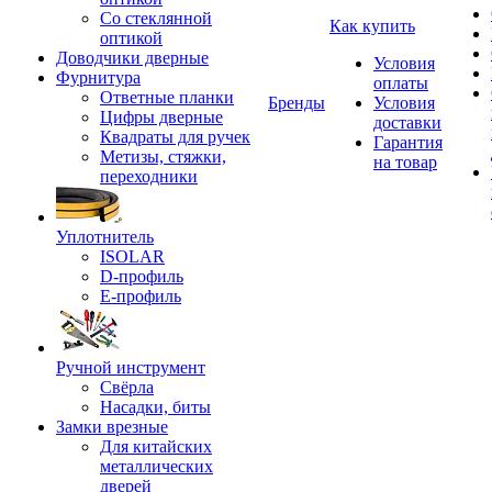
Со стеклянной
Как купить
оптикой
Доводчики дверные
Условия
Фурнитура
оплаты
Ответные планки
Бренды
Условия
Цифры дверные
доставки
Квадраты для ручек
Гарантия
Метизы, стяжки,
на товар
переходники
Уплотнитель
ISOLAR
D-профиль
Е-профиль
Ручной инструмент
Свёрла
Насадки, биты
Замки врезные
Для китайских
металлических
дверей