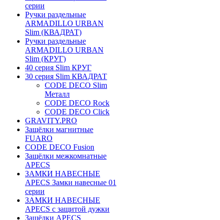
серии
Ручки раздельные
ARMADILLO URBAN
Slim (КВАДРАТ)
Ручки раздельные
ARMADILLO URBAN
Slim (КРУГ)
40 серия Slim КРУГ
30 серия Slim КВАДРАТ
CODE DECO Slim
Металл
CODE DECO Rock
CODE DECO Click
GRAVITY.PRO
Защёлки магнитные
FUARO
CODE DECO Fusion
Защёлки межкомнатные
APECS
ЗАМКИ НАВЕСНЫЕ
APECS Замки навесные 01
серии
ЗАМКИ НАВЕСНЫЕ
APECS с защитой дужки
Защёлки APECS