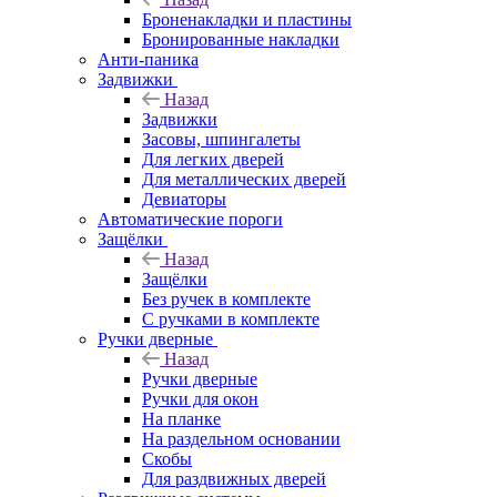
Броненакладки и пластины
Бронированные накладки
Анти-паника
Задвижки
Назад
Задвижки
Засовы, шпингалеты
Для легких дверей
Для металлических дверей
Девиаторы
Автоматические пороги
Защёлки
Назад
Защёлки
Без ручек в комплекте
С ручками в комплекте
Ручки дверные
Назад
Ручки дверные
Ручки для окон
На планке
На раздельном основании
Скобы
Для раздвижных дверей