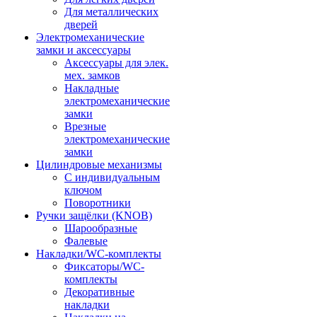
Для металлических
дверей
Электромеханические
замки и аксессуары
Аксессуары для элек.
мех. замков
Накладные
электромеханические
замки
Врезные
электромеханические
замки
Цилиндровые механизмы
С индивидуальным
ключом
Поворотники
Ручки защёлки (KNOB)
Шарообразные
Фалевые
Накладки/WC-комплекты
Фиксаторы/WC-
комплекты
Декоративные
накладки