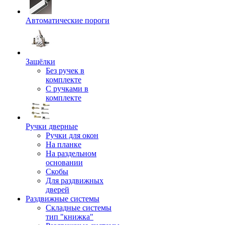
Автоматические пороги
Защёлки
Без ручек в
комплекте
С ручками в
комплекте
Ручки дверные
Ручки для окон
На планке
На раздельном
основании
Скобы
Для раздвижных
дверей
Раздвижные системы
Складные системы
тип "книжка"