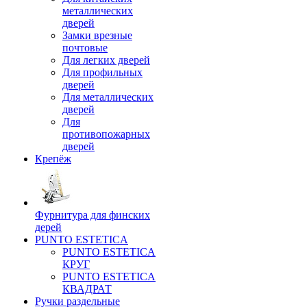
металлических
дверей
Замки врезные
почтовые
Для легких дверей
Для профильных
дверей
Для металлических
дверей
Для
противопожарных
дверей
Крепёж
Фурнитура для финских
дерей
PUNTO ESTETICA
PUNTO ESTETICA
КРУГ
PUNTO ESTETICA
КВАДРАТ
Ручки раздельные