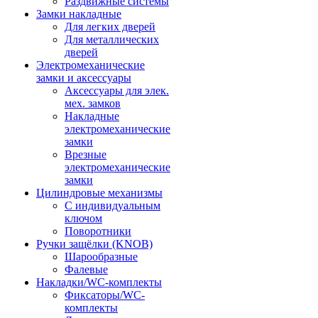
Раздвижные системы
Замки накладные
Для легких дверей
Для металлических
дверей
Электромеханические
замки и аксессуары
Аксессуары для элек.
мех. замков
Накладные
электромеханические
замки
Врезные
электромеханические
замки
Цилиндровые механизмы
С индивидуальным
ключом
Поворотники
Ручки защёлки (KNOB)
Шарообразные
Фалевые
Накладки/WC-комплекты
Фиксаторы/WC-
комплекты