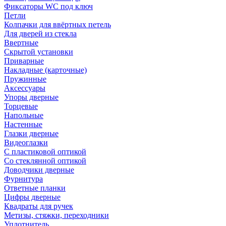
Фиксаторы WC под ключ
Петли
Колпачки для ввёртных петель
Для дверей из стекла
Ввертные
Скрытой установки
Приварные
Накладные (карточные)
Пружинные
Аксессуары
Упоры дверные
Торцевые
Напольные
Настенные
Глазки дверные
Видеоглазки
С пластиковой оптикой
Со стеклянной оптикой
Доводчики дверные
Фурнитура
Ответные планки
Цифры дверные
Квадраты для ручек
Метизы, стяжки, переходники
Уплотнитель