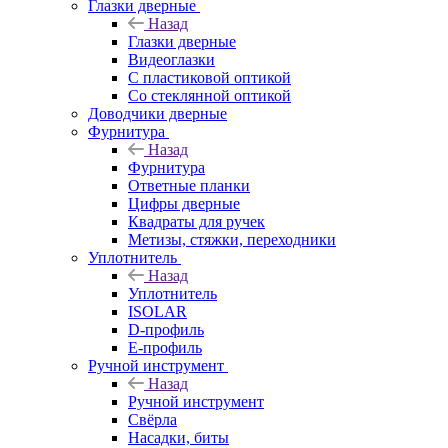
Глазки дверные
Назад
Глазки дверные
Видеоглазки
С пластиковой оптикой
Со стеклянной оптикой
Доводчики дверные
Фурнитура
Назад
Фурнитура
Ответные планки
Цифры дверные
Квадраты для ручек
Метизы, стяжки, переходники
Уплотнитель
Назад
Уплотнитель
ISOLAR
D-профиль
Е-профиль
Ручной инструмент
Назад
Ручной инструмент
Свёрла
Насадки, биты