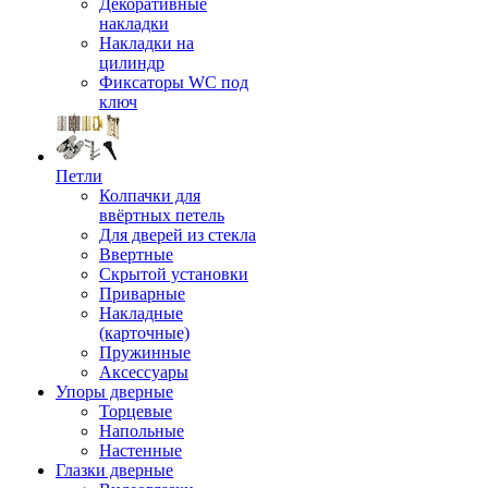
Декоративные
накладки
Накладки на
цилиндр
Фиксаторы WC под
ключ
Петли
Колпачки для
ввёртных петель
Для дверей из стекла
Ввертные
Скрытой установки
Приварные
Накладные
(карточные)
Пружинные
Аксессуары
Упоры дверные
Торцевые
Напольные
Настенные
Глазки дверные