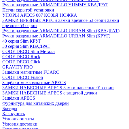
Ручки раздельные ARMADILLO YUMMY КВАДРАТ
Петли скрытой установки
УПОРЫ APECS 007 КОЗЬЯ НОЖКА
ЗАМКИ ВРЕЗНЫЕ APECS Замки врезные 53 серии Замки
врезные 53 серии
Ручки раздельные ARMADILLO URBAN Slim (КВАДРАТ)
Ручки раздельные ARMADILLO URBAN Slim (КРУГ)
40 серия Slim КРУГ
30 серия Slim КВАДРАТ
CODE DECO Slim Металл
CODE DECO Rock
CODE DECO Click
GRAVITY.PRO
Защёлки магнитные FUARO
CODE DECO Fusion
Защёлки межкомнатные APECS
ЗАМКИ НАВЕСНЫЕ APECS Замки навесные 01 серии
ЗАМКИ НАВЕСНЫЕ APECS с защитой дужки
Защёлки APECS
Фурнитура для китайских дверей
Бренды
Как купить
Условия оплаты
Условия доставки