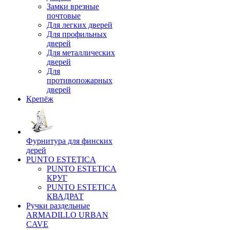
Замки врезные
почтовые
Для легких дверей
Для профильных
дверей
Для металлических
дверей
Для
противопожарных
дверей
Крепёж
Фурнитура для финских
дерей
PUNTO ESTETICA
PUNTO ESTETICA
КРУГ
PUNTO ESTETICA
КВАДРАТ
Ручки раздельные
ARMADILLO URBAN
CAVE