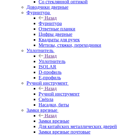
Со стеклянной оптикой
Доводчики дверные
Фурнитура
Назад
Фурнитура
Ответные планки
Цифры дверные
Квадраты для ручек
Метизы, стяжки, переходники
Уплотнитель
Назад
Уплотнитель
ISOLAR
D-профиль
Е-профиль
Ручной инструмент
Назад
Ручной инструмент
Свёрла
Насадки, биты
Замки врезные
Назад
Замки врезные
Для китайских металлических дверей
Замки врезные почтовые