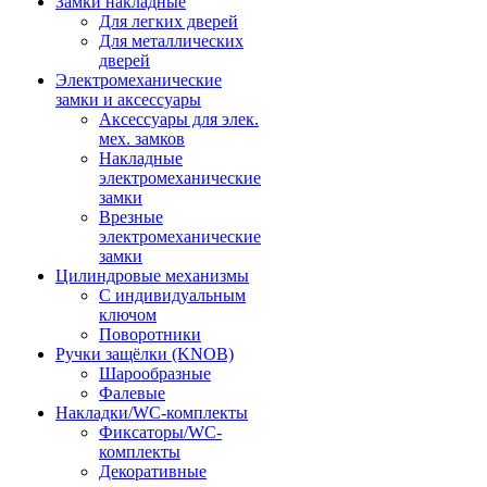
Замки накладные
Для легких дверей
Для металлических
дверей
Электромеханические
замки и аксессуары
Аксессуары для элек.
мех. замков
Накладные
электромеханические
замки
Врезные
электромеханические
замки
Цилиндровые механизмы
С индивидуальным
ключом
Поворотники
Ручки защёлки (KNOB)
Шарообразные
Фалевые
Накладки/WC-комплекты
Фиксаторы/WC-
комплекты
Декоративные