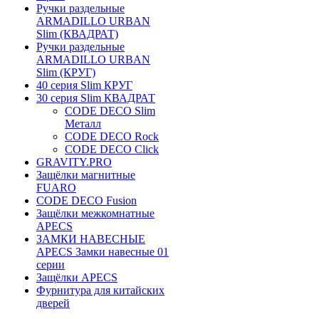
Ручки раздельные
ARMADILLO URBAN
Slim (КВАДРАТ)
Ручки раздельные
ARMADILLO URBAN
Slim (КРУГ)
40 серия Slim КРУГ
30 серия Slim КВАДРАТ
CODE DECO Slim
Металл
CODE DECO Rock
CODE DECO Click
GRAVITY.PRO
Защёлки магнитные
FUARO
CODE DECO Fusion
Защёлки межкомнатные
APECS
ЗАМКИ НАВЕСНЫЕ
APECS Замки навесные 01
серии
Защёлки APECS
Фурнитура для китайских
дверей