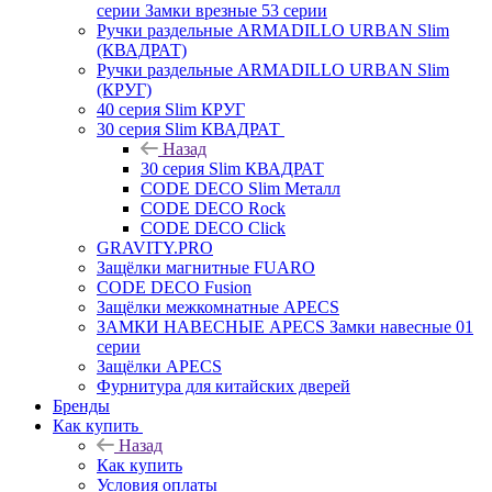
серии Замки врезные 53 серии
Ручки раздельные ARMADILLO URBAN Slim
(КВАДРАТ)
Ручки раздельные ARMADILLO URBAN Slim
(КРУГ)
40 серия Slim КРУГ
30 серия Slim КВАДРАТ
Назад
30 серия Slim КВАДРАТ
CODE DECO Slim Металл
CODE DECO Rock
CODE DECO Click
GRAVITY.PRO
Защёлки магнитные FUARO
CODE DECO Fusion
Защёлки межкомнатные APECS
ЗАМКИ НАВЕСНЫЕ APECS Замки навесные 01
серии
Защёлки APECS
Фурнитура для китайских дверей
Бренды
Как купить
Назад
Как купить
Условия оплаты