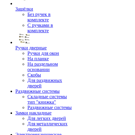
Защёлки
Без ручек в
комплекте
С ручками в
комплекте
Ручки дверные
Ручки для окон
На планке
На раздельном
основании
Скобы
Для раздвижных
дверей
Раздвижные системы
Складные системы
тип "книжка"
Раздвижные системы
Замки накладные
Для легких дверей
Для металлических
дверей
Электромеханические