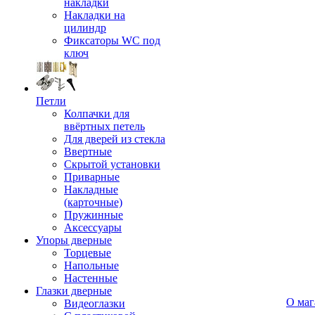
накладки
Накладки на
цилиндр
Фиксаторы WC под
ключ
Петли
Колпачки для
ввёртных петель
Для дверей из стекла
Ввертные
Скрытой установки
Приварные
Накладные
(карточные)
Пружинные
Аксессуары
Упоры дверные
Торцевые
Напольные
Настенные
Глазки дверные
О маг
Видеоглазки