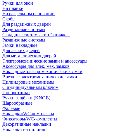
Ручки для окон
На планке
На раздельном основании
Скобы
Для раздвижных дверей
Раздвижные системы
Складные системы тип "книжка"
Раздвижные системы
Замки накладные
Для легких дверей
Для металлических дверей
Электромеханические замки и аксессуары
Аксессуары для элек. мех. замков
Накладные электромеханические замки
Врезные электромеханические замки
Цилиндровые механизмы
С индивидуальным ключом
Поворотники
Ручки защёлки (KNOB)
Шарообразные
Фалевые
Накладки/WC-комплекты
Фиксаторы/WC-комплекты
Декоративные накладки
Накладки на цилиндр