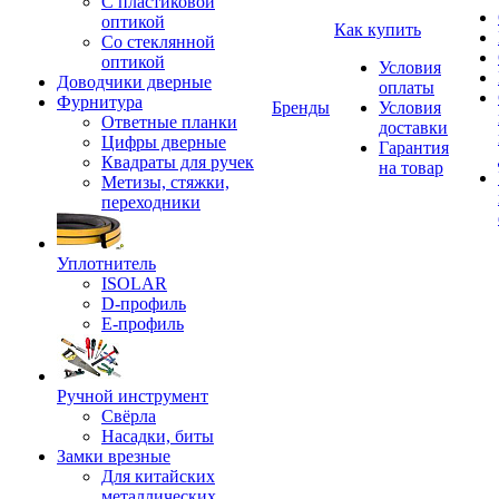
С пластиковой
оптикой
Как купить
Со стеклянной
оптикой
Условия
Доводчики дверные
оплаты
Фурнитура
Бренды
Условия
Ответные планки
доставки
Цифры дверные
Гарантия
Квадраты для ручек
на товар
Метизы, стяжки,
переходники
Уплотнитель
ISOLAR
D-профиль
Е-профиль
Ручной инструмент
Свёрла
Насадки, биты
Замки врезные
Для китайских
металлических