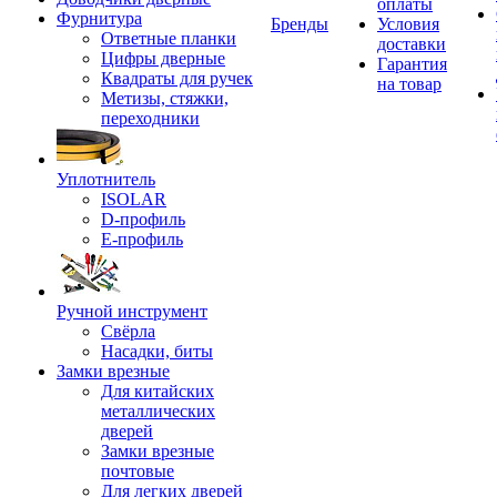
оплаты
Фурнитура
Бренды
Условия
Ответные планки
доставки
Цифры дверные
Гарантия
Квадраты для ручек
на товар
Метизы, стяжки,
переходники
Уплотнитель
ISOLAR
D-профиль
Е-профиль
Ручной инструмент
Свёрла
Насадки, биты
Замки врезные
Для китайских
металлических
дверей
Замки врезные
почтовые
Для легких дверей