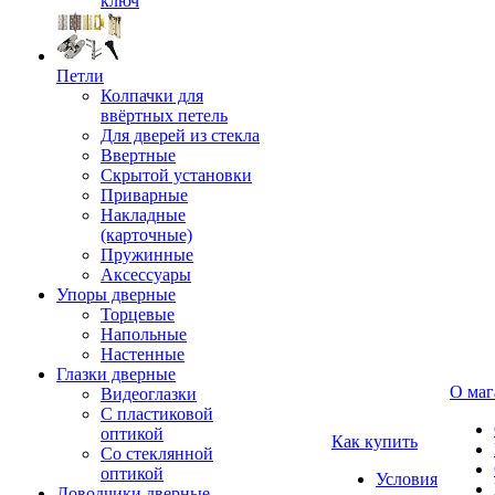
ключ
Петли
Колпачки для
ввёртных петель
Для дверей из стекла
Ввертные
Скрытой установки
Приварные
Накладные
(карточные)
Пружинные
Аксессуары
Упоры дверные
Торцевые
Напольные
Настенные
Глазки дверные
О маг
Видеоглазки
С пластиковой
оптикой
Как купить
Со стеклянной
оптикой
Условия
Доводчики дверные