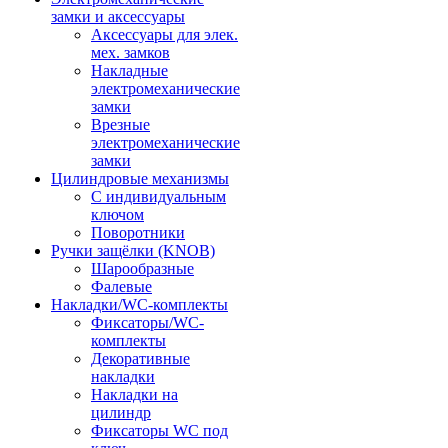
замки и аксессуары
Аксессуары для элек.
мех. замков
Накладные
электромеханические
замки
Врезные
электромеханические
замки
Цилиндровые механизмы
С индивидуальным
ключом
Поворотники
Ручки защёлки (KNOB)
Шарообразные
Фалевые
Накладки/WC-комплекты
Фиксаторы/WC-
комплекты
Декоративные
накладки
Накладки на
цилиндр
Фиксаторы WC под