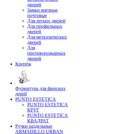
дверей
Замки врезные
почтовые
Для легких дверей
Для профильных
дверей
Для металлических
дверей
Для
противопожарных
дверей
Крепёж
Фурнитура для финских
дерей
PUNTO ESTETICA
PUNTO ESTETICA
КРУГ
PUNTO ESTETICA
КВАДРАТ
Ручки раздельные
ARMADILLO URBAN