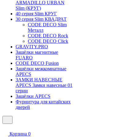
ARMADILLO URBAN
Slim (КРУГ)
40 серия Slim КРУГ
30 серия Slim КВАДРАТ
CODE DECO Slim
Металл
CODE DECO Rock
CODE DECO Click
GRAVITY.PRO
Защёлки магнитные
FUARO
CODE DECO Fusion
Защёлки межкомнатные
APECS
ЗАМКИ НАВЕСНЫЕ
APECS Замки навесные 01
серии
Защёлки APECS
Фурнитура для китайских
дверей
Корзина
0