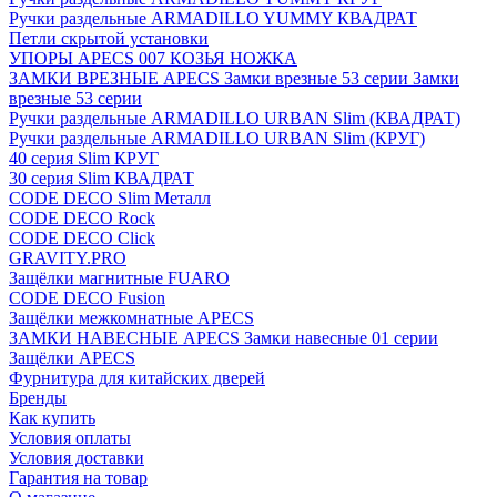
Ручки раздельные ARMADILLO YUMMY КВАДРАТ
Петли скрытой установки
УПОРЫ APECS 007 КОЗЬЯ НОЖКА
ЗАМКИ ВРЕЗНЫЕ APECS Замки врезные 53 серии Замки
врезные 53 серии
Ручки раздельные ARMADILLO URBAN Slim (КВАДРАТ)
Ручки раздельные ARMADILLO URBAN Slim (КРУГ)
40 серия Slim КРУГ
30 серия Slim КВАДРАТ
CODE DECO Slim Металл
CODE DECO Rock
CODE DECO Click
GRAVITY.PRO
Защёлки магнитные FUARO
CODE DECO Fusion
Защёлки межкомнатные APECS
ЗАМКИ НАВЕСНЫЕ APECS Замки навесные 01 серии
Защёлки APECS
Фурнитура для китайских дверей
Бренды
Как купить
Условия оплаты
Условия доставки
Гарантия на товар