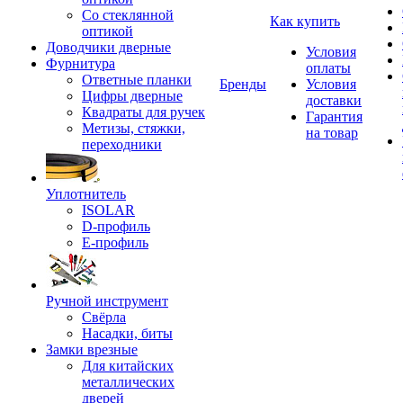
Со стеклянной
Как купить
оптикой
Доводчики дверные
Условия
Фурнитура
оплаты
Ответные планки
Бренды
Условия
Цифры дверные
доставки
Квадраты для ручек
Гарантия
Метизы, стяжки,
на товар
переходники
Уплотнитель
ISOLAR
D-профиль
Е-профиль
Ручной инструмент
Свёрла
Насадки, биты
Замки врезные
Для китайских
металлических
дверей