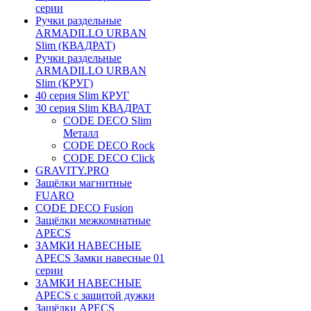
серии
Ручки раздельные
ARMADILLO URBAN
Slim (КВАДРАТ)
Ручки раздельные
ARMADILLO URBAN
Slim (КРУГ)
40 серия Slim КРУГ
30 серия Slim КВАДРАТ
CODE DECO Slim
Металл
CODE DECO Rock
CODE DECO Click
GRAVITY.PRO
Защёлки магнитные
FUARO
CODE DECO Fusion
Защёлки межкомнатные
APECS
ЗАМКИ НАВЕСНЫЕ
APECS Замки навесные 01
серии
ЗАМКИ НАВЕСНЫЕ
APECS с защитой дужки
Защёлки APECS