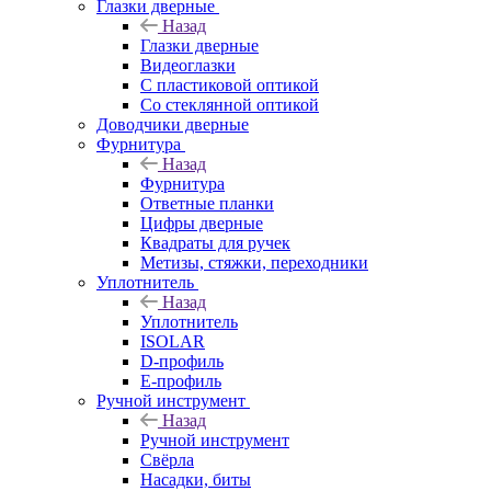
Глазки дверные
Назад
Глазки дверные
Видеоглазки
С пластиковой оптикой
Со стеклянной оптикой
Доводчики дверные
Фурнитура
Назад
Фурнитура
Ответные планки
Цифры дверные
Квадраты для ручек
Метизы, стяжки, переходники
Уплотнитель
Назад
Уплотнитель
ISOLAR
D-профиль
Е-профиль
Ручной инструмент
Назад
Ручной инструмент
Свёрла
Насадки, биты