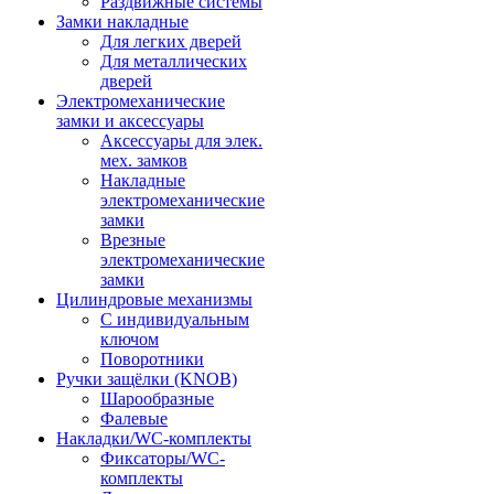
Раздвижные системы
Замки накладные
Для легких дверей
Для металлических
дверей
Электромеханические
замки и аксессуары
Аксессуары для элек.
мех. замков
Накладные
электромеханические
замки
Врезные
электромеханические
замки
Цилиндровые механизмы
С индивидуальным
ключом
Поворотники
Ручки защёлки (KNOB)
Шарообразные
Фалевые
Накладки/WC-комплекты
Фиксаторы/WC-
комплекты