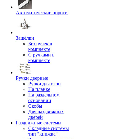
Автоматические пороги
Защёлки
Без ручек в
комплекте
С ручками в
комплекте
Ручки дверные
Ручки для окон
На планке
На раздельном
основании
Скобы
Для раздвижных
дверей
Раздвижные системы
Складные системы
тип "книжка"