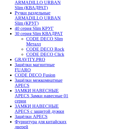
ARMADILLO URBAN
Slim (КВАДРАТ)
Ручки раздельные
ARMADILLO URBAN
Slim (КРУГ)
40 серия Slim КРУГ
30 серия Slim КВАДРАТ
CODE DECO Slim
Металл
CODE DECO Rock
CODE DECO Click
GRAVITY.PRO
Защёлки магнитные
FUARO
CODE DECO Fusion
Защёлки межкомнатные
APECS
ЗАМКИ НАВЕСНЫЕ
APECS Замки навесные 01
серии
ЗАМКИ НАВЕСНЫЕ
APECS с защитой дужки
Защёлки APECS
Фурнитура для китайских
дверей