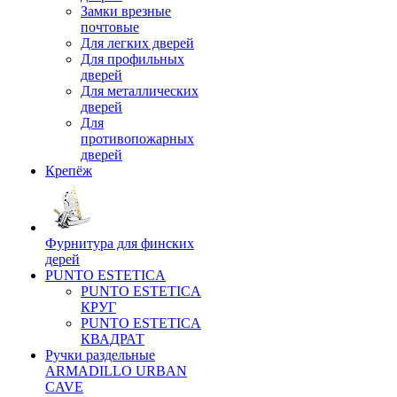
Замки врезные
почтовые
Для легких дверей
Для профильных
дверей
Для металлических
дверей
Для
противопожарных
дверей
Крепёж
Фурнитура для финских
дерей
PUNTO ESTETICA
PUNTO ESTETICA
КРУГ
PUNTO ESTETICA
КВАДРАТ
Ручки раздельные
ARMADILLO URBAN
CAVE