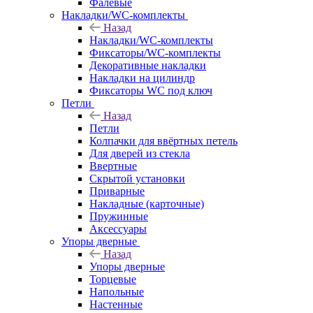
Фалевые
Накладки/WC-комплекты
Назад
Накладки/WC-комплекты
Фиксаторы/WC-комплекты
Декоративные накладки
Накладки на цилиндр
Фиксаторы WC под ключ
Петли
Назад
Петли
Колпачки для ввёртных петель
Для дверей из стекла
Ввертные
Скрытой установки
Приварные
Накладные (карточные)
Пружинные
Аксессуары
Упоры дверные
Назад
Упоры дверные
Торцевые
Напольные
Настенные