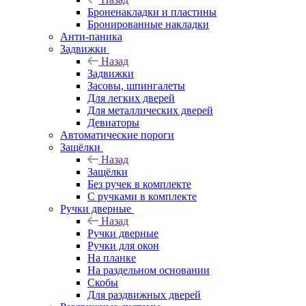
Броненакладки и пластины
Бронированные накладки
Анти-паника
Задвижки
Назад
Задвижки
Засовы, шпингалеты
Для легких дверей
Для металлических дверей
Девиаторы
Автоматические пороги
Защёлки
Назад
Защёлки
Без ручек в комплекте
С ручками в комплекте
Ручки дверные
Назад
Ручки дверные
Ручки для окон
На планке
На раздельном основании
Скобы
Для раздвижных дверей