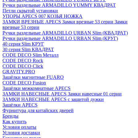
Ручки раздельные ARMADILLO YUMMY КВАДРАТ
Петли скрытой установки
УПОРЫ APECS 007 КОЗЬЯ НОЖКА
ЗАМКИ ВРЕЗНЫЕ APECS Замки врезные 53 серии Замки
врезные 53 серии
Ручки раздельные ARMADILLO URBAN Slim (КВАДРАТ)
Ручки раздельные ARMADILLO URBAN Slim (КРУГ)
40 серия Slim КРУГ
30 серия Slim КВАДРАТ
CODE DECO Slim Металл
CODE DECO Rock
CODE DECO Click
GRAVITY.PRO
Защёлки магнитные FUARO
CODE DECO Fusion
Защёлки межкомнатные APECS
ЗАМКИ НАВЕСНЫЕ APECS Замки навесные 01 серии
ЗАМКИ НАВЕСНЫЕ APECS с защитой дужки
Защёлки APECS
Фурнитура для китайских дверей
Бренды
Как купить
Условия оплаты
Условия доставки