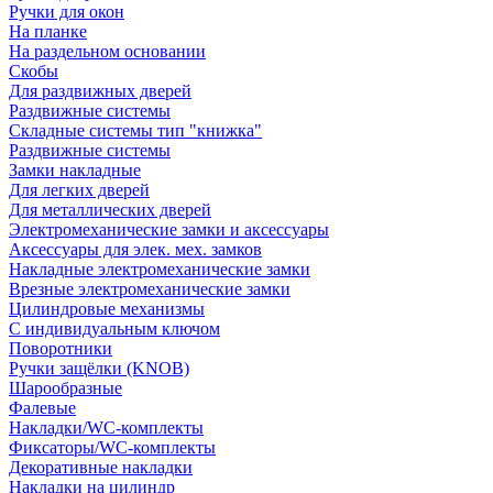
Ручки для окон
На планке
На раздельном основании
Скобы
Для раздвижных дверей
Раздвижные системы
Складные системы тип "книжка"
Раздвижные системы
Замки накладные
Для легких дверей
Для металлических дверей
Электромеханические замки и аксессуары
Аксессуары для элек. мех. замков
Накладные электромеханические замки
Врезные электромеханические замки
Цилиндровые механизмы
С индивидуальным ключом
Поворотники
Ручки защёлки (KNOB)
Шарообразные
Фалевые
Накладки/WC-комплекты
Фиксаторы/WC-комплекты
Декоративные накладки
Накладки на цилиндр