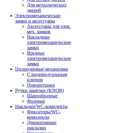
Для металлических
дверей
Электромеханические
замки и аксессуары
Аксессуары для элек.
мех. замков
Накладные
электромеханические
замки
Врезные
электромеханические
замки
Цилиндровые механизмы
С индивидуальным
ключом
Поворотники
Ручки защёлки (KNOB)
Шарообразные
Фалевые
Накладки/WC-комплекты
Фиксаторы/WC-
комплекты
Декоративные
накладки