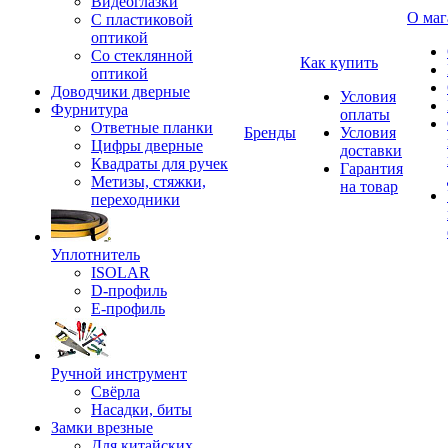
Видеоглазки
О маг
С пластиковой
оптикой
Со стеклянной
Как купить
оптикой
Доводчики дверные
Условия
Фурнитура
оплаты
Ответные планки
Бренды
Условия
Цифры дверные
доставки
Квадраты для ручек
Гарантия
Метизы, стяжки,
на товар
переходники
Уплотнитель
ISOLAR
D-профиль
Е-профиль
Ручной инструмент
Свёрла
Насадки, биты
Замки врезные
Для китайских