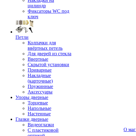
Накладки на
цилиндр
Фиксаторы WC под
ключ
Петли
Колпачки для
ввёртных петель
Для дверей из стекла
Ввертные
Скрытой установки
Приварные
Накладные
(карточные)
Пружинные
Аксессуары
Упоры дверные
Торцевые
Напольные
Настенные
Глазки дверные
Видеоглазки
О маг
С пластиковой
оптикой