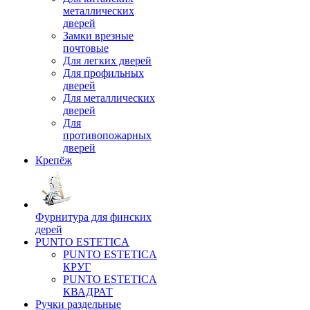
металлических
дверей
Замки врезные
почтовые
Для легких дверей
Для профильных
дверей
Для металлических
дверей
Для
противопожарных
дверей
Крепёж
Фурнитура для финских
дерей
PUNTO ESTETICA
PUNTO ESTETICA
КРУГ
PUNTO ESTETICA
КВАДРАТ
Ручки раздельные