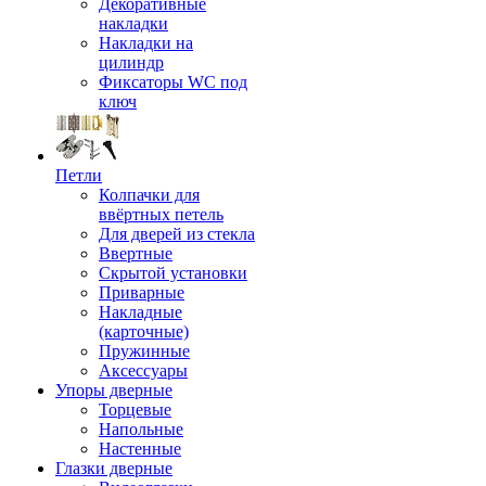
Декоративные
накладки
Накладки на
цилиндр
Фиксаторы WC под
ключ
Петли
Колпачки для
ввёртных петель
Для дверей из стекла
Ввертные
Скрытой установки
Приварные
Накладные
(карточные)
Пружинные
Аксессуары
Упоры дверные
Торцевые
Напольные
Настенные
Глазки дверные