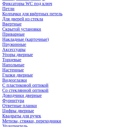
Фиксаторы WC под ключ
Петли
Колпачки для ввёртных петель
Для дверей из стекла
Ввертные
Скрытой установки
Приварные
Накладные (карточные)
Пружинные
Аксессуары
Упоры дверные
Торцевые
Напольные
Настенные
Глазки дверные
Видеоглазки
С пластиковой оптикой
Со стеклянной оптикой
Доводчики дверные
Фурнитура
Ответные планки
Цифры дверные
Квадраты для ручек
Метизы, стяжки, переходники
Уплотнитель