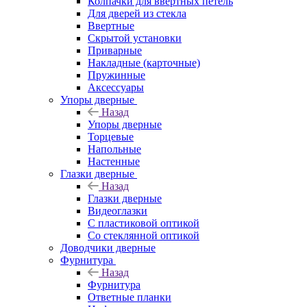
Колпачки для ввёртных петель
Для дверей из стекла
Ввертные
Скрытой установки
Приварные
Накладные (карточные)
Пружинные
Аксессуары
Упоры дверные
Назад
Упоры дверные
Торцевые
Напольные
Настенные
Глазки дверные
Назад
Глазки дверные
Видеоглазки
С пластиковой оптикой
Со стеклянной оптикой
Доводчики дверные
Фурнитура
Назад
Фурнитура
Ответные планки