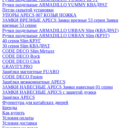
Ручки раздельные ARMADILLO YUMMY КВАДРАТ
Петли скрытой установки
УПОРЫ APECS 007 КОЗЬЯ НОЖКА
ЗАМКИ ВРЕЗНЫЕ APECS Замки врезные 53 серии Замки
врезные 53 серии
Ручки раздельные ARMADILLO URBAN Slim (КВАДРАТ)
Ручки раздельные ARMADILLO URBAN Slim (КРУГ)
40 серия Slim КРУГ
30 серия Slim КВАДРАТ
CODE DECO Slim Металл
CODE DECO Rock
CODE DECO Click
GRAVITY.PRO
Защёлки магнитные FUARO
CODE DECO Fusion
Защёлки межкомнатные APECS
ЗАМКИ НАВЕСНЫЕ APECS Замки навесные 01 серии
ЗАМКИ НАВЕСНЫЕ APECS с защитой дужки
Защёлки APECS
Фурнитура для китайских дверей
Бренды
Как купить
Условия оплаты
Условия доставки