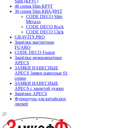
Slim (КРУГ)
40 серия Slim КРУГ
30 серия Slim КВАДРАТ
CODE DECO Slim
Металл
CODE DECO Rock
CODE DECO Click
GRAVITY.PRO
Защёлки магнитные
FUARO
CODE DECO Fusion
Защёлки межкомнатные
APECS
ЗАМКИ НАВЕСНЫЕ
APECS Замки навесные 01
серии
ЗАМКИ НАВЕСНЫЕ
APECS с защитой дужки
Защёлки APECS
Фурнитура для китайских
дверей