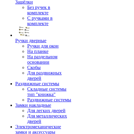
Защёлки
Без ручек в
комплекте
С ручками в
комплекте
Ручки дверные
Ручки для окон
На планке
На раздельном
основании
Скобы
Для раздвижных
дверей
Раздвижные системы
Складные системы
тип "книжка"
Раздвижные системы
Замки накладные
Для легких дверей
Для металлических
дверей
Электромеханические
замки и аксессуары