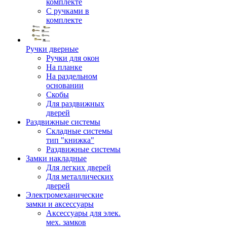
комплекте
С ручками в
комплекте
Ручки дверные
Ручки для окон
На планке
На раздельном
основании
Скобы
Для раздвижных
дверей
Раздвижные системы
Складные системы
тип "книжка"
Раздвижные системы
Замки накладные
Для легких дверей
Для металлических
дверей
Электромеханические
замки и аксессуары
Аксессуары для элек.
мех. замков