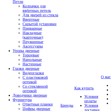
Петли
Колпачки для
ввёртных петель
Для дверей из стекла
Ввертные
Скрытой установки
Приварные
Накладные
(карточные)
Пружинные
Аксессуары
Упоры дверные
Торцевые
Напольные
Настенные
Глазки дверные
Видеоглазки
О маг
С пластиковой
оптикой
Со стеклянной
Как купить
оптикой
Доводчики дверные
Условия
Фурнитура
оплаты
Ответные планки
Бренды
Условия
Цифры дверные
доставки