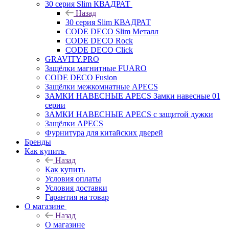
30 серия Slim КВАДРАТ
Назад
30 серия Slim КВАДРАТ
CODE DECO Slim Металл
CODE DECO Rock
CODE DECO Click
GRAVITY.PRO
Защёлки магнитные FUARO
CODE DECO Fusion
Защёлки межкомнатные APECS
ЗАМКИ НАВЕСНЫЕ APECS Замки навесные 01
серии
ЗАМКИ НАВЕСНЫЕ APECS с защитой дужки
Защёлки APECS
Фурнитура для китайских дверей
Бренды
Как купить
Назад
Как купить
Условия оплаты
Условия доставки
Гарантия на товар
О магазине
Назад
О магазине