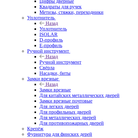
Цифры дверные
Квадраты для ручек
Метизы, стяжки, переходники
Уплотнитель
Назад
Уплотнитель
ISOLAR
D-профиль
Е-профиль
Ручной инструмент
Назад
Ручной инструмент
Свёрла
Насадки, биты
Замки врезные
Назад
Замки врезные
Для китайских металлических дверей
Замки врезные почтовые
Для легких дверей
Для профильных дверей
Для металлических дверей
Для противопожарных дверей
Крепёж
Фурнитура для финских дерей