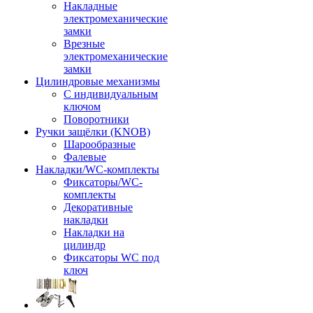
Накладные
электромеханические
замки
Врезные
электромеханические
замки
Цилиндровые механизмы
С индивидуальным
ключом
Поворотники
Ручки защёлки (KNOB)
Шарообразные
Фалевые
Накладки/WC-комплекты
Фиксаторы/WC-
комплекты
Декоративные
накладки
Накладки на
цилиндр
Фиксаторы WC под
ключ