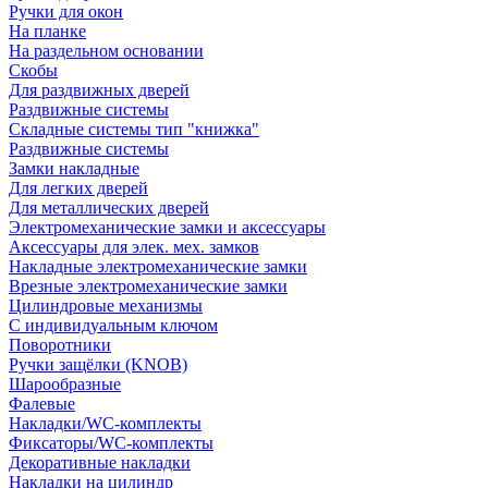
Ручки для окон
На планке
На раздельном основании
Скобы
Для раздвижных дверей
Раздвижные системы
Складные системы тип "книжка"
Раздвижные системы
Замки накладные
Для легких дверей
Для металлических дверей
Электромеханические замки и аксессуары
Аксессуары для элек. мех. замков
Накладные электромеханические замки
Врезные электромеханические замки
Цилиндровые механизмы
С индивидуальным ключом
Поворотники
Ручки защёлки (KNOB)
Шарообразные
Фалевые
Накладки/WC-комплекты
Фиксаторы/WC-комплекты
Декоративные накладки
Накладки на цилиндр