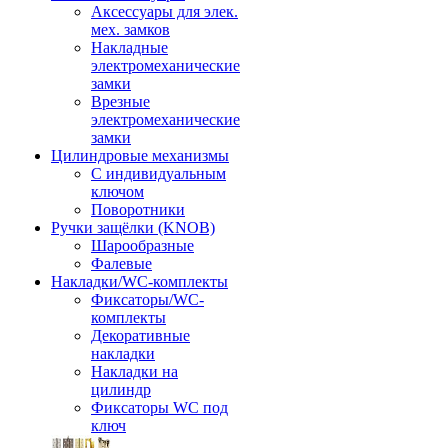
Аксессуары для элек.
мех. замков
Накладные
электромеханические
замки
Врезные
электромеханические
замки
Цилиндровые механизмы
С индивидуальным
ключом
Поворотники
Ручки защёлки (KNOB)
Шарообразные
Фалевые
Накладки/WC-комплекты
Фиксаторы/WC-
комплекты
Декоративные
накладки
Накладки на
цилиндр
Фиксаторы WC под
ключ