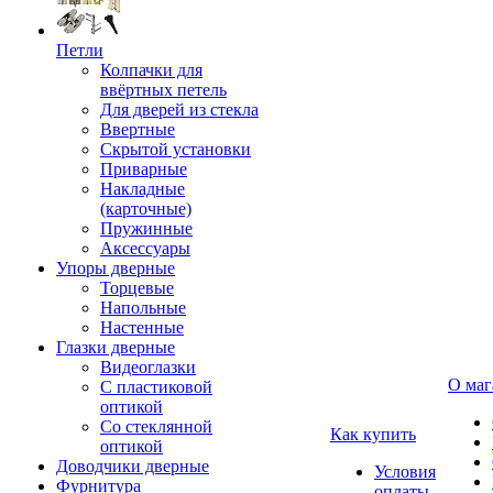
Петли
Колпачки для
ввёртных петель
Для дверей из стекла
Ввертные
Скрытой установки
Приварные
Накладные
(карточные)
Пружинные
Аксессуары
Упоры дверные
Торцевые
Напольные
Настенные
Глазки дверные
Видеоглазки
О маг
С пластиковой
оптикой
Со стеклянной
Как купить
оптикой
Доводчики дверные
Условия
Фурнитура
оплаты