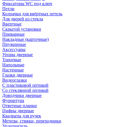
Фиксаторы WC под ключ
Петли
Колпачки для ввёртных петель
Для дверей из стекла
Ввертные
Скрытой установки
Приварные
Накладные (карточные)
Пружинные
Аксессуары
Упоры дверные
Торцевые
Напольные
Настенные
Глазки дверные
Видеоглазки
С пластиковой оптикой
Со стеклянной оптикой
Доводчики дверные
Фурнитура
Ответные планки
Цифры дверные
Квадраты для ручек
Метизы, стяжки, переходники
Уплотнитель