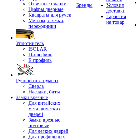
Ответные планки
Бренды
Условия
Цифры дверные
доставки
Квадраты для ручек
Гарантия
Метизы, стяжки,
на товар
переходники
Уплотнитель
ISOLAR
D-профиль
Е-профиль
Ручной инструмент
Свёрла
Насадки, биты
Замки врезные
Для китайских
металлических
дверей
Замки врезные
почтовые
Для легких дверей
Для профильных