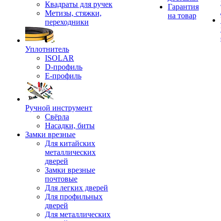
Квадраты для ручек
Гарантия
Метизы, стяжки,
на товар
переходники
Уплотнитель
ISOLAR
D-профиль
Е-профиль
Ручной инструмент
Свёрла
Насадки, биты
Замки врезные
Для китайских
металлических
дверей
Замки врезные
почтовые
Для легких дверей
Для профильных
дверей
Для металлических