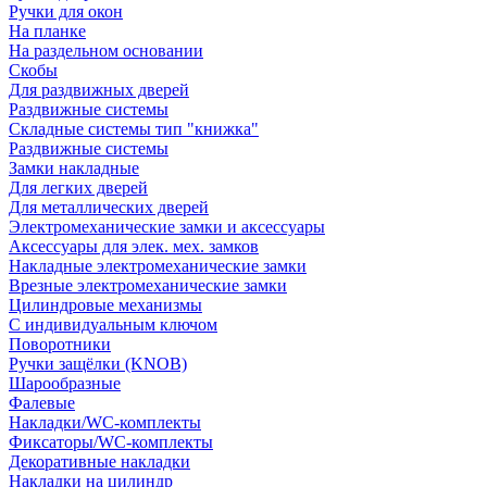
Ручки для окон
На планке
На раздельном основании
Скобы
Для раздвижных дверей
Раздвижные системы
Складные системы тип "книжка"
Раздвижные системы
Замки накладные
Для легких дверей
Для металлических дверей
Электромеханические замки и аксессуары
Аксессуары для элек. мех. замков
Накладные электромеханические замки
Врезные электромеханические замки
Цилиндровые механизмы
С индивидуальным ключом
Поворотники
Ручки защёлки (KNOB)
Шарообразные
Фалевые
Накладки/WC-комплекты
Фиксаторы/WC-комплекты
Декоративные накладки
Накладки на цилиндр