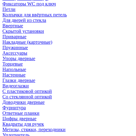
Фиксаторы WC под ключ
Петли
Колпачки для ввёртных петель
Для дверей из стекла
Ввертные
Скрытой установки
Приварные
Накладные (карточные)
Пружинные
Аксессуары
Упоры дверные
Торцевые
Напольные
Настенные
Глазки дверные
Видеоглазки
С пластиковой оптикой
Со стеклянной оптикой
Доводчики дверные
Фурнитура
Ответные планки
Цифры дверные
Квадраты для ручек
Метизы, стяжки, переходники
Уплотнитель