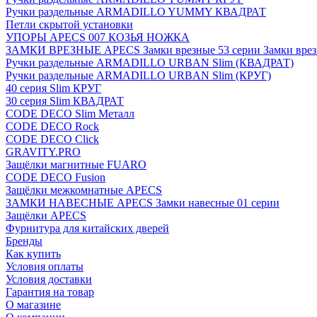
Ручки раздельные ARMADILLO YUMMY КВАДРАТ
Петли скрытой установки
УПОРЫ APECS 007 КОЗЬЯ НОЖКА
ЗАМКИ ВРЕЗНЫЕ APECS Замки врезные 53 серии Замки врез
Ручки раздельные ARMADILLO URBAN Slim (КВАДРАТ)
Ручки раздельные ARMADILLO URBAN Slim (КРУГ)
40 серия Slim КРУГ
30 серия Slim КВАДРАТ
CODE DECO Slim Металл
CODE DECO Rock
CODE DECO Click
GRAVITY.PRO
Защёлки магнитные FUARO
CODE DECO Fusion
Защёлки межкомнатные APECS
ЗАМКИ НАВЕСНЫЕ APECS Замки навесные 01 серии
Защёлки APECS
Фурнитура для китайских дверей
Бренды
Как купить
Условия оплаты
Условия доставки
Гарантия на товар
О магазине