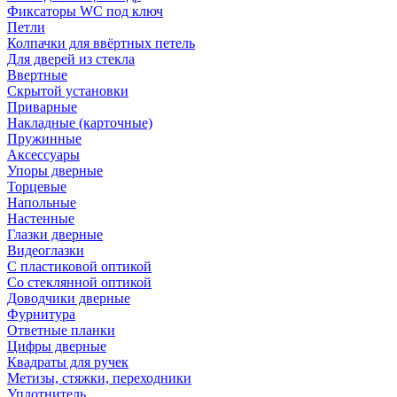
Фиксаторы WC под ключ
Петли
Колпачки для ввёртных петель
Для дверей из стекла
Ввертные
Скрытой установки
Приварные
Накладные (карточные)
Пружинные
Аксессуары
Упоры дверные
Торцевые
Напольные
Настенные
Глазки дверные
Видеоглазки
С пластиковой оптикой
Со стеклянной оптикой
Доводчики дверные
Фурнитура
Ответные планки
Цифры дверные
Квадраты для ручек
Метизы, стяжки, переходники
Уплотнитель