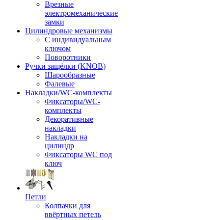
Врезные
электромеханические
замки
Цилиндровые механизмы
С индивидуальным
ключом
Поворотники
Ручки защёлки (KNOB)
Шарообразные
Фалевые
Накладки/WC-комплекты
Фиксаторы/WC-
комплекты
Декоративные
накладки
Накладки на
цилиндр
Фиксаторы WC под
ключ
Петли
Колпачки для
ввёртных петель