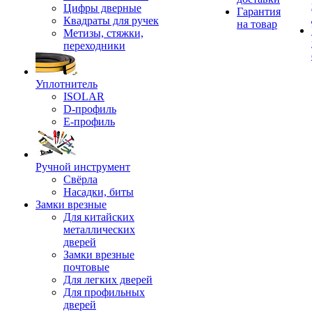
Цифры дверные
Гарантия
Квадраты для ручек
на товар
Метизы, стяжки,
переходники
Уплотнитель
ISOLAR
D-профиль
Е-профиль
Ручной инструмент
Свёрла
Насадки, биты
Замки врезные
Для китайских
металлических
дверей
Замки врезные
почтовые
Для легких дверей
Для профильных
дверей