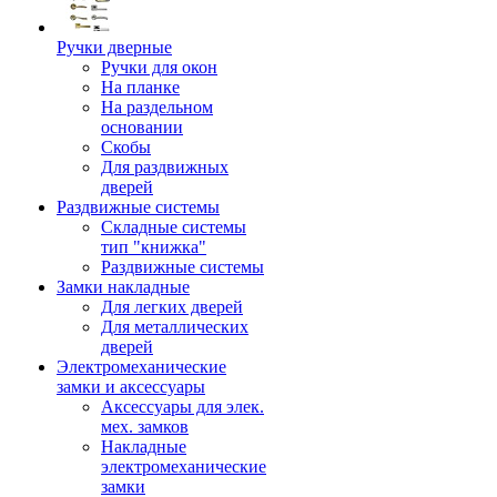
Ручки дверные
Ручки для окон
На планке
На раздельном
основании
Скобы
Для раздвижных
дверей
Раздвижные системы
Складные системы
тип "книжка"
Раздвижные системы
Замки накладные
Для легких дверей
Для металлических
дверей
Электромеханические
замки и аксессуары
Аксессуары для элек.
мех. замков
Накладные
электромеханические
замки