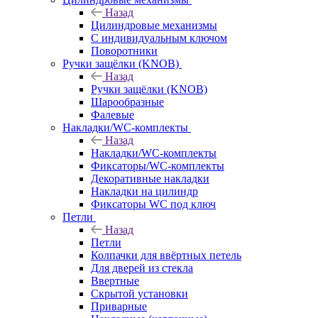
Назад
Цилиндровые механизмы
С индивидуальным ключом
Поворотники
Ручки защёлки (KNOB)
Назад
Ручки защёлки (KNOB)
Шарообразные
Фалевые
Накладки/WC-комплекты
Назад
Накладки/WC-комплекты
Фиксаторы/WC-комплекты
Декоративные накладки
Накладки на цилиндр
Фиксаторы WC под ключ
Петли
Назад
Петли
Колпачки для ввёртных петель
Для дверей из стекла
Ввертные
Скрытой установки
Приварные