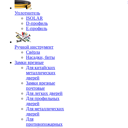
Уплотнитель
ISOLAR
D-профиль
Е-профиль
Ручной инструмент
Свёрла
Насадки, биты
Замки врезные
Для китайских
металлических
дверей
Замки врезные
почтовые
Для легких дверей
Для профильных
дверей
Для металлических
дверей
Для
противопожарных