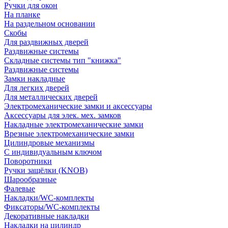
Ручки для окон
На планке
На раздельном основании
Скобы
Для раздвижных дверей
Раздвижные системы
Складные системы тип "книжка"
Раздвижные системы
Замки накладные
Для легких дверей
Для металлических дверей
Электромеханические замки и аксессуары
Аксессуары для элек. мех. замков
Накладные электромеханические замки
Врезные электромеханические замки
Цилиндровые механизмы
С индивидуальным ключом
Поворотники
Ручки защёлки (KNOB)
Шарообразные
Фалевые
Накладки/WC-комплекты
Фиксаторы/WC-комплекты
Декоративные накладки
Накладки на цилиндр