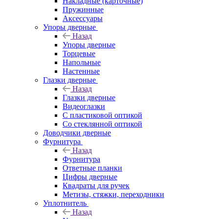
Накладные (карточные)
Пружинные
Аксессуары
Упоры дверные
Назад
Упоры дверные
Торцевые
Напольные
Настенные
Глазки дверные
Назад
Глазки дверные
Видеоглазки
С пластиковой оптикой
Со стеклянной оптикой
Доводчики дверные
Фурнитура
Назад
Фурнитура
Ответные планки
Цифры дверные
Квадраты для ручек
Метизы, стяжки, переходники
Уплотнитель
Назад