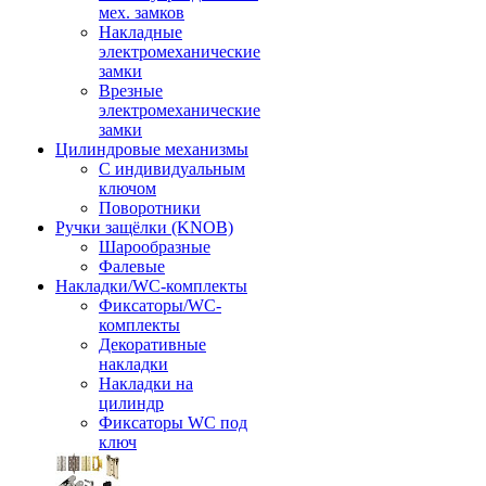
мех. замков
Накладные
электромеханические
замки
Врезные
электромеханические
замки
Цилиндровые механизмы
С индивидуальным
ключом
Поворотники
Ручки защёлки (KNOB)
Шарообразные
Фалевые
Накладки/WC-комплекты
Фиксаторы/WC-
комплекты
Декоративные
накладки
Накладки на
цилиндр
Фиксаторы WC под
ключ