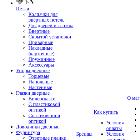
Петли
Колпачки для
ввёртных петель
Для дверей из стекла
Ввертные
Скрытой установки
Приварные
Накладные
(карточные)
Пружинные
Аксессуары
Упоры дверные
Торцевые
Напольные
Настенные
Глазки дверные
О маг
Видеоглазки
С пластиковой
оптикой
Как купить
Со стеклянной
оптикой
Условия
Доводчики дверные
оплаты
Фурнитура
Бренды
Условия
Ответные планки
доставки