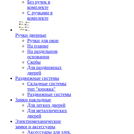
Без ручек в
комплекте
С ручками в
комплекте
Ручки дверные
Ручки для окон
На планке
На раздельном
основании
Скобы
Для раздвижных
дверей
Раздвижные системы
Складные системы
тип "книжка"
Раздвижные системы
Замки накладные
Для легких дверей
Для металлических
дверей
Электромеханические
замки и аксессуары
Аксессуары для элек.