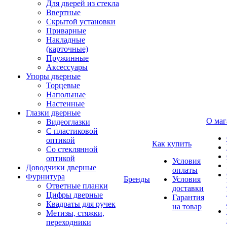
Для дверей из стекла
Ввертные
Скрытой установки
Приварные
Накладные
(карточные)
Пружинные
Аксессуары
Упоры дверные
Торцевые
Напольные
Настенные
Глазки дверные
О маг
Видеоглазки
С пластиковой
оптикой
Как купить
Со стеклянной
оптикой
Условия
Доводчики дверные
оплаты
Фурнитура
Бренды
Условия
Ответные планки
доставки
Цифры дверные
Гарантия
Квадраты для ручек
на товар
Метизы, стяжки,
переходники