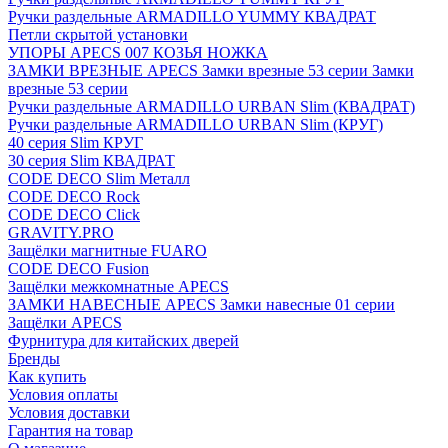
Ручки раздельные ARMADILLO YUMMY КВАДРАТ
Петли скрытой установки
УПОРЫ APECS 007 КОЗЬЯ НОЖКА
ЗАМКИ ВРЕЗНЫЕ APECS Замки врезные 53 серии Замки
врезные 53 серии
Ручки раздельные ARMADILLO URBAN Slim (КВАДРАТ)
Ручки раздельные ARMADILLO URBAN Slim (КРУГ)
40 серия Slim КРУГ
30 серия Slim КВАДРАТ
CODE DECO Slim Металл
CODE DECO Rock
CODE DECO Click
GRAVITY.PRO
Защёлки магнитные FUARO
CODE DECO Fusion
Защёлки межкомнатные APECS
ЗАМКИ НАВЕСНЫЕ APECS Замки навесные 01 серии
Защёлки APECS
Фурнитура для китайских дверей
Бренды
Как купить
Условия оплаты
Условия доставки
Гарантия на товар