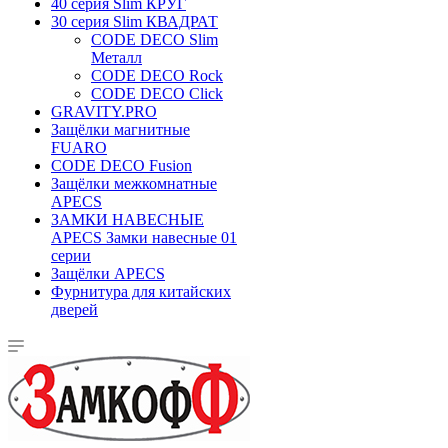
40 серия Slim КРУГ
30 серия Slim КВАДРАТ
CODE DECO Slim
Металл
CODE DECO Rock
CODE DECO Click
GRAVITY.PRO
Защёлки магнитные
FUARO
CODE DECO Fusion
Защёлки межкомнатные
APECS
ЗАМКИ НАВЕСНЫЕ
APECS Замки навесные 01
серии
Защёлки APECS
Фурнитура для китайских
дверей