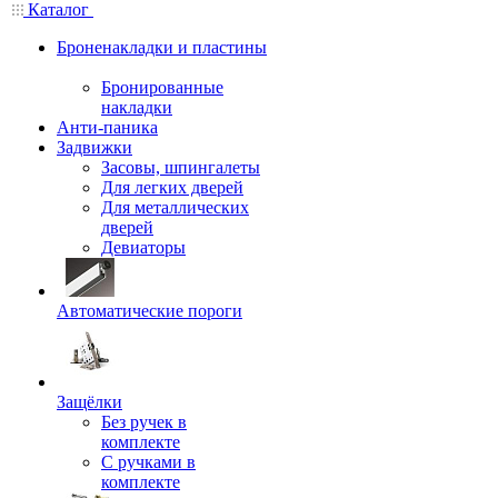
Каталог
Броненакладки и пластины
Бронированные
накладки
Анти-паника
Задвижки
Засовы, шпингалеты
Для легких дверей
Для металлических
дверей
Девиаторы
Автоматические пороги
Защёлки
Без ручек в
комплекте
С ручками в
комплекте