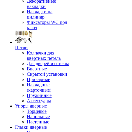
Декоративные
накладки
Накладки на
цилиндр
Фиксаторы WC под
ключ
Петли
Колпачки для
ввёртных петель
Для дверей из стекла
Ввертные
Скрытой установки
Приварные
Накладные
(карточные)
Пружинные
Аксессуары
Упоры дверные
Торцевые
Напольные
Настенные
Глазки дверные