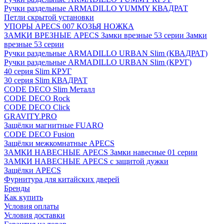
Ручки раздельные ARMADILLO YUMMY КВАДРАТ
Петли скрытой установки
УПОРЫ APECS 007 КОЗЬЯ НОЖКА
ЗАМКИ ВРЕЗНЫЕ APECS Замки врезные 53 серии Замки
врезные 53 серии
Ручки раздельные ARMADILLO URBAN Slim (КВАДРАТ)
Ручки раздельные ARMADILLO URBAN Slim (КРУГ)
40 серия Slim КРУГ
30 серия Slim КВАДРАТ
CODE DECO Slim Металл
CODE DECO Rock
CODE DECO Click
GRAVITY.PRO
Защёлки магнитные FUARO
CODE DECO Fusion
Защёлки межкомнатные APECS
ЗАМКИ НАВЕСНЫЕ APECS Замки навесные 01 серии
ЗАМКИ НАВЕСНЫЕ APECS с защитой дужки
Защёлки APECS
Фурнитура для китайских дверей
Бренды
Как купить
Условия оплаты
Условия доставки