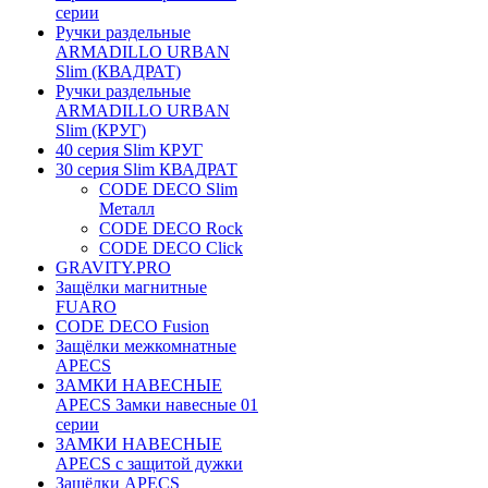
серии
Ручки раздельные
ARMADILLO URBAN
Slim (КВАДРАТ)
Ручки раздельные
ARMADILLO URBAN
Slim (КРУГ)
40 серия Slim КРУГ
30 серия Slim КВАДРАТ
CODE DECO Slim
Металл
CODE DECO Rock
CODE DECO Click
GRAVITY.PRO
Защёлки магнитные
FUARO
CODE DECO Fusion
Защёлки межкомнатные
APECS
ЗАМКИ НАВЕСНЫЕ
APECS Замки навесные 01
серии
ЗАМКИ НАВЕСНЫЕ
APECS с защитой дужки
Защёлки APECS