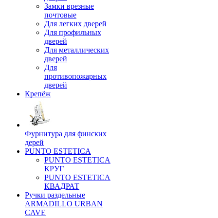
Замки врезные
почтовые
Для легких дверей
Для профильных
дверей
Для металлических
дверей
Для
противопожарных
дверей
Крепёж
Фурнитура для финских
дерей
PUNTO ESTETICA
PUNTO ESTETICA
КРУГ
PUNTO ESTETICA
КВАДРАТ
Ручки раздельные
ARMADILLO URBAN
CAVE