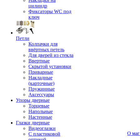
Накладки на
цилиндр
Фиксаторы WC под
ключ
Петли
Колпачки для
ввёртных петель
Для дверей из стекла
Ввертные
Скрытой установки
Приварные
Накладные
(карточные)
Пружинные
Аксессуары
Упоры дверные
Торцевые
Напольные
Настенные
Глазки дверные
Видеоглазки
О маг
С пластиковой
оптикой