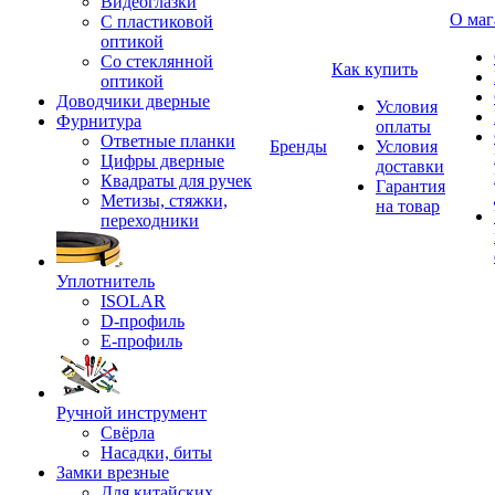
Видеоглазки
О маг
С пластиковой
оптикой
Со стеклянной
Как купить
оптикой
Доводчики дверные
Условия
Фурнитура
оплаты
Ответные планки
Бренды
Условия
Цифры дверные
доставки
Квадраты для ручек
Гарантия
Метизы, стяжки,
на товар
переходники
Уплотнитель
ISOLAR
D-профиль
Е-профиль
Ручной инструмент
Свёрла
Насадки, биты
Замки врезные
Для китайских