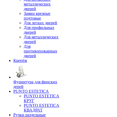
металлических
дверей
Замки врезные
почтовые
Для легких дверей
Для профильных
дверей
Для металлических
дверей
Для
противопожарных
дверей
Крепёж
Фурнитура для финских
дерей
PUNTO ESTETICA
PUNTO ESTETICA
КРУГ
PUNTO ESTETICA
КВАДРАТ
Ручки раздельные