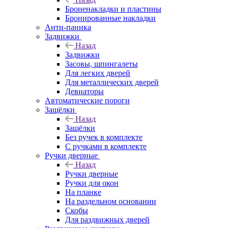
Броненакладки и пластины
Бронированные накладки
Анти-паника
Задвижки
Назад
Задвижки
Засовы, шпингалеты
Для легких дверей
Для металлических дверей
Девиаторы
Автоматические пороги
Защёлки
Назад
Защёлки
Без ручек в комплекте
С ручками в комплекте
Ручки дверные
Назад
Ручки дверные
Ручки для окон
На планке
На раздельном основании
Скобы
Для раздвижных дверей