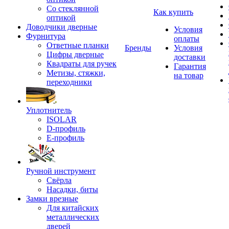
Со стеклянной
Как купить
оптикой
Доводчики дверные
Условия
Фурнитура
оплаты
Ответные планки
Бренды
Условия
Цифры дверные
доставки
Квадраты для ручек
Гарантия
Метизы, стяжки,
на товар
переходники
Уплотнитель
ISOLAR
D-профиль
Е-профиль
Ручной инструмент
Свёрла
Насадки, биты
Замки врезные
Для китайских
металлических
дверей