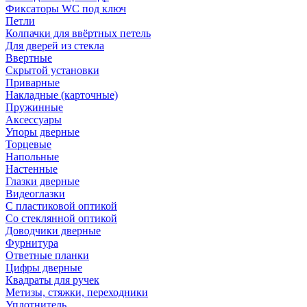
Фиксаторы WC под ключ
Петли
Колпачки для ввёртных петель
Для дверей из стекла
Ввертные
Скрытой установки
Приварные
Накладные (карточные)
Пружинные
Аксессуары
Упоры дверные
Торцевые
Напольные
Настенные
Глазки дверные
Видеоглазки
С пластиковой оптикой
Со стеклянной оптикой
Доводчики дверные
Фурнитура
Ответные планки
Цифры дверные
Квадраты для ручек
Метизы, стяжки, переходники
Уплотнитель