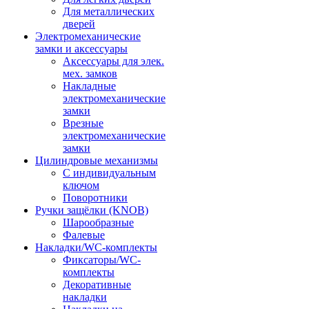
Для металлических
дверей
Электромеханические
замки и аксессуары
Аксессуары для элек.
мех. замков
Накладные
электромеханические
замки
Врезные
электромеханические
замки
Цилиндровые механизмы
С индивидуальным
ключом
Поворотники
Ручки защёлки (KNOB)
Шарообразные
Фалевые
Накладки/WC-комплекты
Фиксаторы/WC-
комплекты
Декоративные
накладки