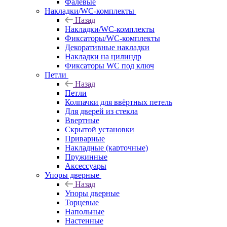
Фалевые
Накладки/WC-комплекты
Назад
Накладки/WC-комплекты
Фиксаторы/WC-комплекты
Декоративные накладки
Накладки на цилиндр
Фиксаторы WC под ключ
Петли
Назад
Петли
Колпачки для ввёртных петель
Для дверей из стекла
Ввертные
Скрытой установки
Приварные
Накладные (карточные)
Пружинные
Аксессуары
Упоры дверные
Назад
Упоры дверные
Торцевые
Напольные
Настенные