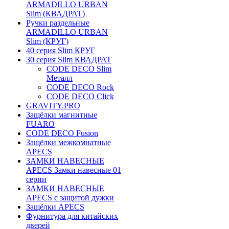
ARMADILLO URBAN
Slim (КВАДРАТ)
Ручки раздельные
ARMADILLO URBAN
Slim (КРУГ)
40 серия Slim КРУГ
30 серия Slim КВАДРАТ
CODE DECO Slim
Металл
CODE DECO Rock
CODE DECO Click
GRAVITY.PRO
Защёлки магнитные
FUARO
CODE DECO Fusion
Защёлки межкомнатные
APECS
ЗАМКИ НАВЕСНЫЕ
APECS Замки навесные 01
серии
ЗАМКИ НАВЕСНЫЕ
APECS с защитой дужки
Защёлки APECS
Фурнитура для китайских
дверей