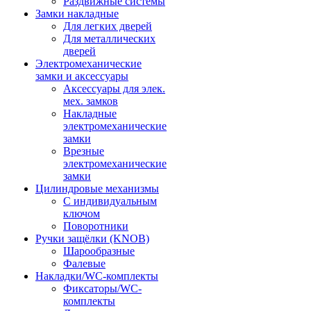
Раздвижные системы
Замки накладные
Для легких дверей
Для металлических
дверей
Электромеханические
замки и аксессуары
Аксессуары для элек.
мех. замков
Накладные
электромеханические
замки
Врезные
электромеханические
замки
Цилиндровые механизмы
С индивидуальным
ключом
Поворотники
Ручки защёлки (KNOB)
Шарообразные
Фалевые
Накладки/WC-комплекты
Фиксаторы/WC-
комплекты