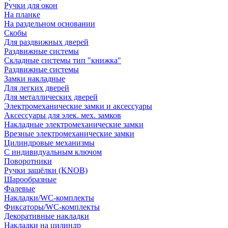
Ручки для окон
На планке
На раздельном основании
Скобы
Для раздвижных дверей
Раздвижные системы
Складные системы тип "книжка"
Раздвижные системы
Замки накладные
Для легких дверей
Для металлических дверей
Электромеханические замки и аксессуары
Аксессуары для элек. мех. замков
Накладные электромеханические замки
Врезные электромеханические замки
Цилиндровые механизмы
С индивидуальным ключом
Поворотники
Ручки защёлки (KNOB)
Шарообразные
Фалевые
Накладки/WC-комплекты
Фиксаторы/WC-комплекты
Декоративные накладки
Накладки на цилиндр