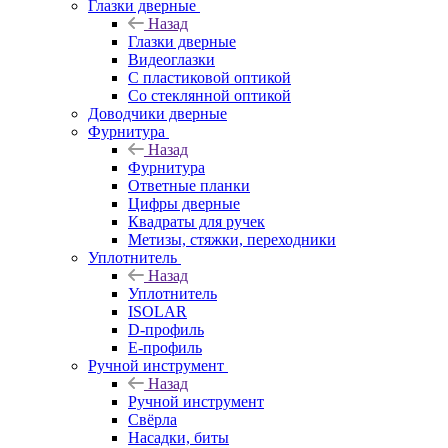
Глазки дверные
Назад
Глазки дверные
Видеоглазки
С пластиковой оптикой
Со стеклянной оптикой
Доводчики дверные
Фурнитура
Назад
Фурнитура
Ответные планки
Цифры дверные
Квадраты для ручек
Метизы, стяжки, переходники
Уплотнитель
Назад
Уплотнитель
ISOLAR
D-профиль
Е-профиль
Ручной инструмент
Назад
Ручной инструмент
Свёрла
Насадки, биты