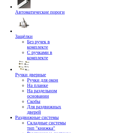
Автоматические пороги
Защёлки
Без ручек в
комплекте
С ручками в
комплекте
Ручки дверные
Ручки для окон
На планке
На раздельном
основании
Скобы
Для раздвижных
дверей
Раздвижные системы
Складные системы
тип "книжка"