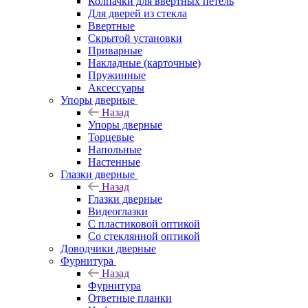
Колпачки для ввёртных петель
Для дверей из стекла
Ввертные
Скрытой установки
Приварные
Накладные (карточные)
Пружинные
Аксессуары
Упоры дверные
Назад
Упоры дверные
Торцевые
Напольные
Настенные
Глазки дверные
Назад
Глазки дверные
Видеоглазки
С пластиковой оптикой
Со стеклянной оптикой
Доводчики дверные
Фурнитура
Назад
Фурнитура
Ответные планки