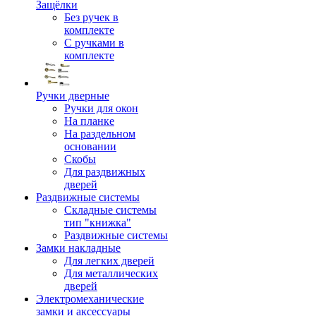
Защёлки
Без ручек в
комплекте
С ручками в
комплекте
Ручки дверные
Ручки для окон
На планке
На раздельном
основании
Скобы
Для раздвижных
дверей
Раздвижные системы
Складные системы
тип "книжка"
Раздвижные системы
Замки накладные
Для легких дверей
Для металлических
дверей
Электромеханические
замки и аксессуары