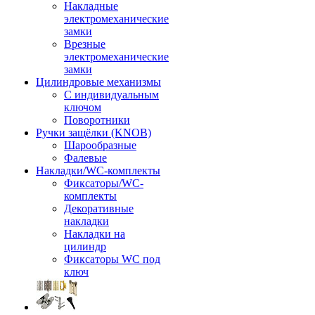
Накладные
электромеханические
замки
Врезные
электромеханические
замки
Цилиндровые механизмы
С индивидуальным
ключом
Поворотники
Ручки защёлки (KNOB)
Шарообразные
Фалевые
Накладки/WC-комплекты
Фиксаторы/WC-
комплекты
Декоративные
накладки
Накладки на
цилиндр
Фиксаторы WC под
ключ