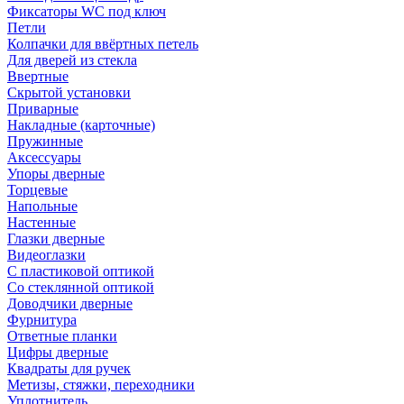
Фиксаторы WC под ключ
Петли
Колпачки для ввёртных петель
Для дверей из стекла
Ввертные
Скрытой установки
Приварные
Накладные (карточные)
Пружинные
Аксессуары
Упоры дверные
Торцевые
Напольные
Настенные
Глазки дверные
Видеоглазки
С пластиковой оптикой
Со стеклянной оптикой
Доводчики дверные
Фурнитура
Ответные планки
Цифры дверные
Квадраты для ручек
Метизы, стяжки, переходники
Уплотнитель