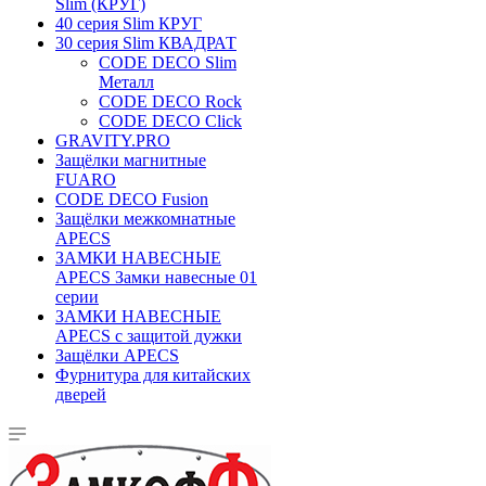
Slim (КРУГ)
40 серия Slim КРУГ
30 серия Slim КВАДРАТ
CODE DECO Slim
Металл
CODE DECO Rock
CODE DECO Click
GRAVITY.PRO
Защёлки магнитные
FUARO
CODE DECO Fusion
Защёлки межкомнатные
APECS
ЗАМКИ НАВЕСНЫЕ
APECS Замки навесные 01
серии
ЗАМКИ НАВЕСНЫЕ
APECS с защитой дужки
Защёлки APECS
Фурнитура для китайских
дверей