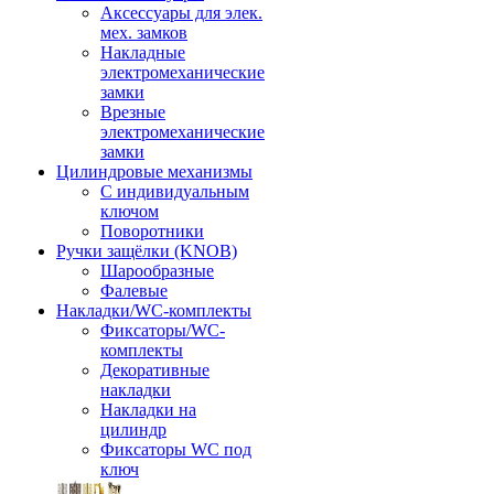
Аксессуары для элек.
мех. замков
Накладные
электромеханические
замки
Врезные
электромеханические
замки
Цилиндровые механизмы
С индивидуальным
ключом
Поворотники
Ручки защёлки (KNOB)
Шарообразные
Фалевые
Накладки/WC-комплекты
Фиксаторы/WC-
комплекты
Декоративные
накладки
Накладки на
цилиндр
Фиксаторы WC под
ключ