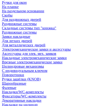
Ручки для окон
На планке
На раздельном основании
Скобы
Для раздвижных дверей
Раздвижные системы
Складные системы тип "книжка"
Раздвижные системы
Замки накладные
Для легких дверей
Для металлических дверей
Электромеханические замки и аксессуары
Аксессуары для элек. мех. замков
Накладные электромеханические замки
Врезные электромеханические замки
Цилиндровые механизмы
С индивидуальным ключом
Поворотники
Ручки защёлки (KNOB)
Шарообразные
Фалевые
Накладки/WC-комплекты
Фиксаторы/WC-комплекты
Декоративные накладки
Накладки на цилиндр