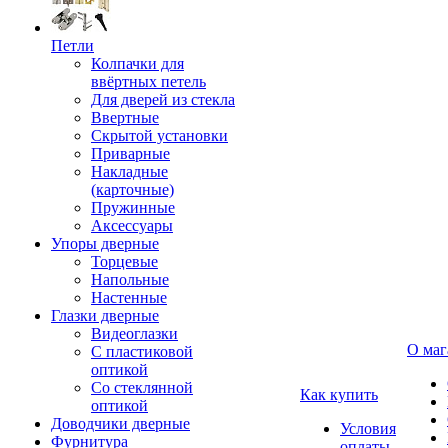
Петли
Колпачки для
ввёртных петель
Для дверей из стекла
Ввертные
Скрытой установки
Приварные
Накладные
(карточные)
Пружинные
Аксессуары
Упоры дверные
Торцевые
Напольные
Настенные
Глазки дверные
Видеоглазки
О маг
С пластиковой
оптикой
Со стеклянной
Как купить
оптикой
Доводчики дверные
Условия
Фурнитура
оплаты