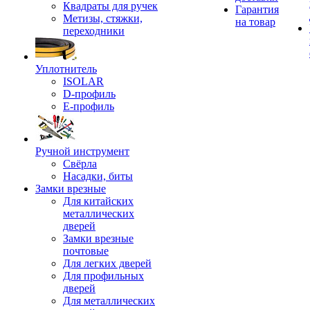
Квадраты для ручек
Гарантия
Метизы, стяжки,
на товар
переходники
Уплотнитель
ISOLAR
D-профиль
Е-профиль
Ручной инструмент
Свёрла
Насадки, биты
Замки врезные
Для китайских
металлических
дверей
Замки врезные
почтовые
Для легких дверей
Для профильных
дверей
Для металлических