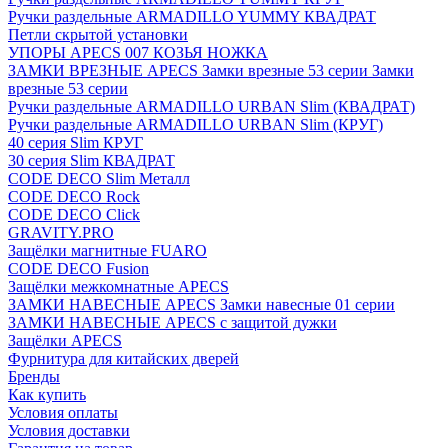
Ручки раздельные ARMADILLO YUMMY КВАДРАТ
Петли скрытой установки
УПОРЫ APECS 007 КОЗЬЯ НОЖКА
ЗАМКИ ВРЕЗНЫЕ APECS Замки врезные 53 серии Замки
врезные 53 серии
Ручки раздельные ARMADILLO URBAN Slim (КВАДРАТ)
Ручки раздельные ARMADILLO URBAN Slim (КРУГ)
40 серия Slim КРУГ
30 серия Slim КВАДРАТ
CODE DECO Slim Металл
CODE DECO Rock
CODE DECO Click
GRAVITY.PRO
Защёлки магнитные FUARO
CODE DECO Fusion
Защёлки межкомнатные APECS
ЗАМКИ НАВЕСНЫЕ APECS Замки навесные 01 серии
ЗАМКИ НАВЕСНЫЕ APECS с защитой дужки
Защёлки APECS
Фурнитура для китайских дверей
Бренды
Как купить
Условия оплаты
Условия доставки