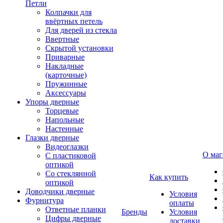
Петли
Колпачки для
ввёртных петель
Для дверей из стекла
Ввертные
Скрытой установки
Приварные
Накладные
(карточные)
Пружинные
Аксессуары
Упоры дверные
Торцевые
Напольные
Настенные
Глазки дверные
Видеоглазки
О маг
С пластиковой
оптикой
Со стеклянной
Как купить
оптикой
Доводчики дверные
Условия
Фурнитура
оплаты
Ответные планки
Бренды
Условия
Цифры дверные
доставки