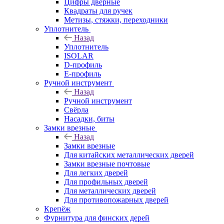
Цифры дверные
Квадраты для ручек
Метизы, стяжки, переходники
Уплотнитель
Назад
Уплотнитель
ISOLAR
D-профиль
Е-профиль
Ручной инструмент
Назад
Ручной инструмент
Свёрла
Насадки, биты
Замки врезные
Назад
Замки врезные
Для китайских металлических дверей
Замки врезные почтовые
Для легких дверей
Для профильных дверей
Для металлических дверей
Для противопожарных дверей
Крепёж
Фурнитура для финских дерей