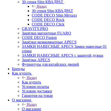
30 серия Slim КВАДРАТ
Назад
30 серия Slim КВАДРАТ
CODE DECO Slim Металл
CODE DECO Rock
CODE DECO Click
GRAVITY.PRO
Защёлки магнитные FUARO
CODE DECO Fusion
Защёлки межкомнатные APECS
ЗАМКИ НАВЕСНЫЕ APECS Замки навесные 01
серии
ЗАМКИ НАВЕСНЫЕ APECS с защитой дужки
Защёлки APECS
Фурнитура для китайских дверей
Бренды
Как купить
Назад
Как купить
Условия оплаты
Условия доставки
Гарантия на товар
О магазине
Назад
О магазине