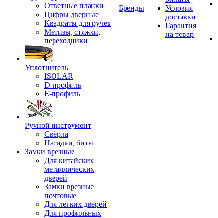
Ответные планки
Бренды
Условия
Цифры дверные
доставки
Квадраты для ручек
Гарантия
Метизы, стяжки,
на товар
переходники
Уплотнитель
ISOLAR
D-профиль
Е-профиль
Ручной инструмент
Свёрла
Насадки, биты
Замки врезные
Для китайских
металлических
дверей
Замки врезные
почтовые
Для легких дверей
Для профильных