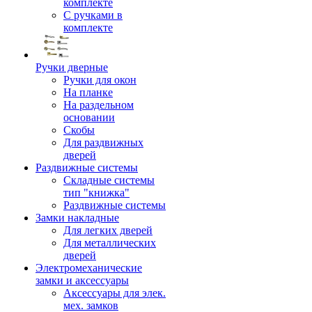
комплекте
С ручками в
комплекте
Ручки дверные
Ручки для окон
На планке
На раздельном
основании
Скобы
Для раздвижных
дверей
Раздвижные системы
Складные системы
тип "книжка"
Раздвижные системы
Замки накладные
Для легких дверей
Для металлических
дверей
Электромеханические
замки и аксессуары
Аксессуары для элек.
мех. замков