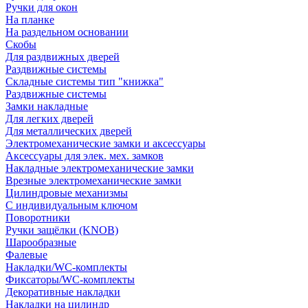
Ручки для окон
На планке
На раздельном основании
Скобы
Для раздвижных дверей
Раздвижные системы
Складные системы тип "книжка"
Раздвижные системы
Замки накладные
Для легких дверей
Для металлических дверей
Электромеханические замки и аксессуары
Аксессуары для элек. мех. замков
Накладные электромеханические замки
Врезные электромеханические замки
Цилиндровые механизмы
С индивидуальным ключом
Поворотники
Ручки защёлки (KNOB)
Шарообразные
Фалевые
Накладки/WC-комплекты
Фиксаторы/WC-комплекты
Декоративные накладки
Накладки на цилиндр