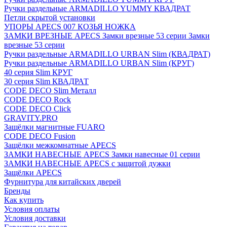
Ручки раздельные ARMADILLO YUMMY КВАДРАТ
Петли скрытой установки
УПОРЫ APECS 007 КОЗЬЯ НОЖКА
ЗАМКИ ВРЕЗНЫЕ APECS Замки врезные 53 серии Замки
врезные 53 серии
Ручки раздельные ARMADILLO URBAN Slim (КВАДРАТ)
Ручки раздельные ARMADILLO URBAN Slim (КРУГ)
40 серия Slim КРУГ
30 серия Slim КВАДРАТ
CODE DECO Slim Металл
CODE DECO Rock
CODE DECO Click
GRAVITY.PRO
Защёлки магнитные FUARO
CODE DECO Fusion
Защёлки межкомнатные APECS
ЗАМКИ НАВЕСНЫЕ APECS Замки навесные 01 серии
ЗАМКИ НАВЕСНЫЕ APECS с защитой дужки
Защёлки APECS
Фурнитура для китайских дверей
Бренды
Как купить
Условия оплаты
Условия доставки