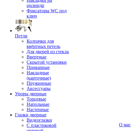
Накладки на
цилиндр
Фиксаторы WC под
ключ
Петли
Колпачки для
ввёртных петель
Для дверей из стекла
Ввертные
Скрытой установки
Приварные
Накладные
(карточные)
Пружинные
Аксессуары
Упоры дверные
Торцевые
Напольные
Настенные
Глазки дверные
Видеоглазки
О маг
С пластиковой
оптикой