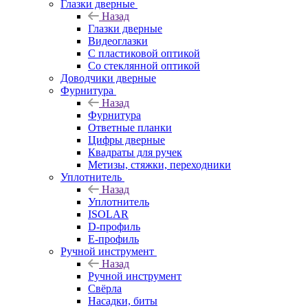
Глазки дверные
Назад
Глазки дверные
Видеоглазки
С пластиковой оптикой
Со стеклянной оптикой
Доводчики дверные
Фурнитура
Назад
Фурнитура
Ответные планки
Цифры дверные
Квадраты для ручек
Метизы, стяжки, переходники
Уплотнитель
Назад
Уплотнитель
ISOLAR
D-профиль
Е-профиль
Ручной инструмент
Назад
Ручной инструмент
Свёрла
Насадки, биты