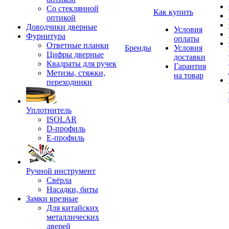
Со стеклянной
Как купить
оптикой
Доводчики дверные
Условия
Фурнитура
оплаты
Ответные планки
Бренды
Условия
Цифры дверные
доставки
Квадраты для ручек
Гарантия
Метизы, стяжки,
на товар
переходники
Уплотнитель
ISOLAR
D-профиль
Е-профиль
Ручной инструмент
Свёрла
Насадки, биты
Замки врезные
Для китайских
металлических
дверей