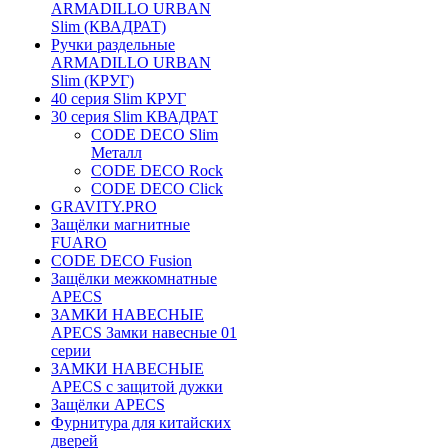
ARMADILLO URBAN
Slim (КВАДРАТ)
Ручки раздельные
ARMADILLO URBAN
Slim (КРУГ)
40 серия Slim КРУГ
30 серия Slim КВАДРАТ
CODE DECO Slim
Металл
CODE DECO Rock
CODE DECO Click
GRAVITY.PRO
Защёлки магнитные
FUARO
CODE DECO Fusion
Защёлки межкомнатные
APECS
ЗАМКИ НАВЕСНЫЕ
APECS Замки навесные 01
серии
ЗАМКИ НАВЕСНЫЕ
APECS с защитой дужки
Защёлки APECS
Фурнитура для китайских
дверей