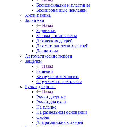
Броненакладки и пластины
Бронированные накладки
Анти-паника
Задвижки
Назад
Задвижки
Засовы, шпингалеты
Для легких дверей
Для металлических дверей
Девиаторы
Автоматические пороги
Защёлки
Назад
Защёлки
Без ручек в комплекте
С ручками в комплекте
Ручки дверные
Назад
Ручки дверные
Ручки для окон
На планке
На раздельном основании
Скобы
Для раздвижных дверей