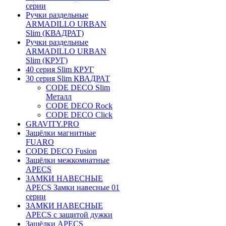
серии
Ручки раздельные
ARMADILLO URBAN
Slim (КВАДРАТ)
Ручки раздельные
ARMADILLO URBAN
Slim (КРУГ)
40 серия Slim КРУГ
30 серия Slim КВАДРАТ
CODE DECO Slim
Металл
CODE DECO Rock
CODE DECO Click
GRAVITY.PRO
Защёлки магнитные
FUARO
CODE DECO Fusion
Защёлки межкомнатные
APECS
ЗАМКИ НАВЕСНЫЕ
APECS Замки навесные 01
серии
ЗАМКИ НАВЕСНЫЕ
APECS с защитой дужки
Защёлки APECS