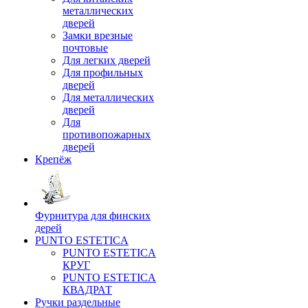
металлических
дверей
Замки врезные
почтовые
Для легких дверей
Для профильных
дверей
Для металлических
дверей
Для
противопожарных
дверей
Крепёж
Фурнитура для финских
дерей
PUNTO ESTETICA
PUNTO ESTETICA
КРУГ
PUNTO ESTETICA
КВАДРАТ
Ручки раздельные