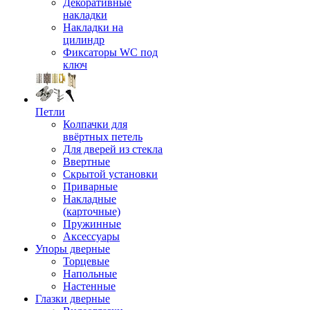
Декоративные
накладки
Накладки на
цилиндр
Фиксаторы WC под
ключ
Петли
Колпачки для
ввёртных петель
Для дверей из стекла
Ввертные
Скрытой установки
Приварные
Накладные
(карточные)
Пружинные
Аксессуары
Упоры дверные
Торцевые
Напольные
Настенные
Глазки дверные