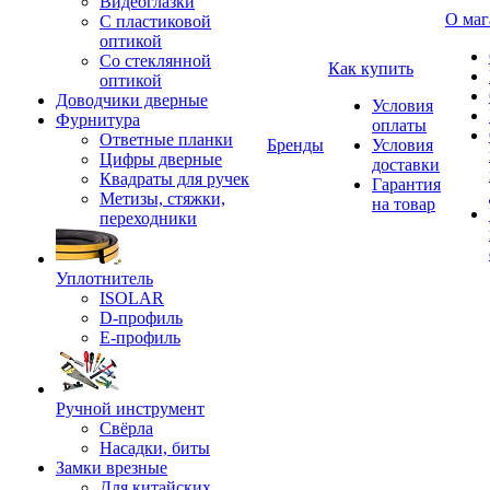
Видеоглазки
О маг
С пластиковой
оптикой
Со стеклянной
Как купить
оптикой
Доводчики дверные
Условия
Фурнитура
оплаты
Ответные планки
Бренды
Условия
Цифры дверные
доставки
Квадраты для ручек
Гарантия
Метизы, стяжки,
на товар
переходники
Уплотнитель
ISOLAR
D-профиль
Е-профиль
Ручной инструмент
Свёрла
Насадки, биты
Замки врезные
Для китайских