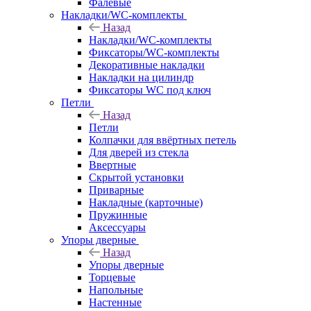
Фалевые
Накладки/WC-комплекты
Назад
Накладки/WC-комплекты
Фиксаторы/WC-комплекты
Декоративные накладки
Накладки на цилиндр
Фиксаторы WC под ключ
Петли
Назад
Петли
Колпачки для ввёртных петель
Для дверей из стекла
Ввертные
Скрытой установки
Приварные
Накладные (карточные)
Пружинные
Аксессуары
Упоры дверные
Назад
Упоры дверные
Торцевые
Напольные
Настенные