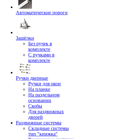
Автоматические пороги
Защёлки
Без ручек в
комплекте
С ручками в
комплекте
Ручки дверные
Ручки для окон
На планке
На раздельном
основании
Скобы
Для раздвижных
дверей
Раздвижные системы
Складные системы
тип "книжка"