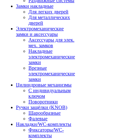
Раздвижные системы
Замки накладные
Для легких дверей
Для металлических
дверей
Электромеханические
замки и аксессуары
Аксессуары для элек.
мех. замков
Накладные
электромеханические
замки
Врезные
электромеханические
замки
Цилиндровые механизмы
С индивидуальным
ключом
Поворотники
Ручки защёлки (KNOB)
Шарообразные
Фалевые
Накладки/WC-комплекты
Фиксаторы/WC-
комплекты