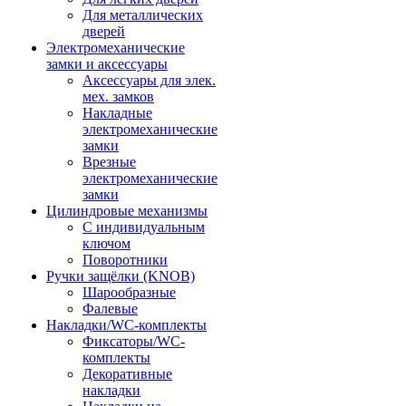
Для металлических
дверей
Электромеханические
замки и аксессуары
Аксессуары для элек.
мех. замков
Накладные
электромеханические
замки
Врезные
электромеханические
замки
Цилиндровые механизмы
С индивидуальным
ключом
Поворотники
Ручки защёлки (KNOB)
Шарообразные
Фалевые
Накладки/WC-комплекты
Фиксаторы/WC-
комплекты
Декоративные
накладки