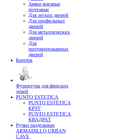
Замки врезные
почтовые
Для легких дверей
Для профильных
дверей
Для металлических
дверей
Для
противопожарных
дверей
Крепёж
Фурнитура для финских
дерей
PUNTO ESTETICA
PUNTO ESTETICA
КРУГ
PUNTO ESTETICA
КВАДРАТ
Ручки раздельные
ARMADILLO URBAN
CAVE