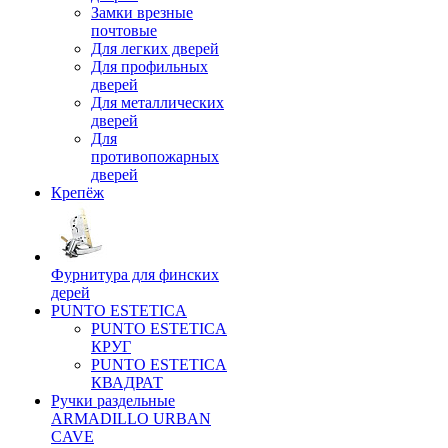
Замки врезные
почтовые
Для легких дверей
Для профильных
дверей
Для металлических
дверей
Для
противопожарных
дверей
Крепёж
Фурнитура для финских
дерей
PUNTO ESTETICA
PUNTO ESTETICA
КРУГ
PUNTO ESTETICA
КВАДРАТ
Ручки раздельные
ARMADILLO URBAN
CAVE