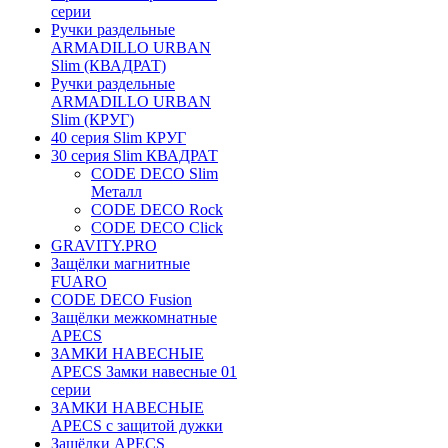
серии
Ручки раздельные
ARMADILLO URBAN
Slim (КВАДРАТ)
Ручки раздельные
ARMADILLO URBAN
Slim (КРУГ)
40 серия Slim КРУГ
30 серия Slim КВАДРАТ
CODE DECO Slim
Металл
CODE DECO Rock
CODE DECO Click
GRAVITY.PRO
Защёлки магнитные
FUARO
CODE DECO Fusion
Защёлки межкомнатные
APECS
ЗАМКИ НАВЕСНЫЕ
APECS Замки навесные 01
серии
ЗАМКИ НАВЕСНЫЕ
APECS с защитой дужки
Защёлки APECS