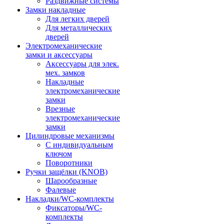
Раздвижные системы
Замки накладные
Для легких дверей
Для металлических
дверей
Электромеханические
замки и аксессуары
Аксессуары для элек.
мех. замков
Накладные
электромеханические
замки
Врезные
электромеханические
замки
Цилиндровые механизмы
С индивидуальным
ключом
Поворотники
Ручки защёлки (KNOB)
Шарообразные
Фалевые
Накладки/WC-комплекты
Фиксаторы/WC-
комплекты