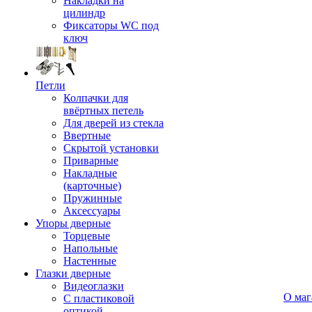
Накладки на
цилиндр
Фиксаторы WC под
ключ
Петли
Колпачки для
ввёртных петель
Для дверей из стекла
Ввертные
Скрытой установки
Приварные
Накладные
(карточные)
Пружинные
Аксессуары
Упоры дверные
Торцевые
Напольные
Настенные
Глазки дверные
Видеоглазки
О маг
С пластиковой
оптикой