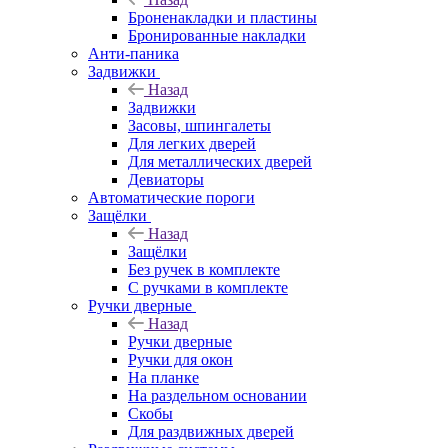
Броненакладки и пластины
Бронированные накладки
Анти-паника
Задвижки
Назад
Задвижки
Засовы, шпингалеты
Для легких дверей
Для металлических дверей
Девиаторы
Автоматические пороги
Защёлки
Назад
Защёлки
Без ручек в комплекте
С ручками в комплекте
Ручки дверные
Назад
Ручки дверные
Ручки для окон
На планке
На раздельном основании
Скобы
Для раздвижных дверей