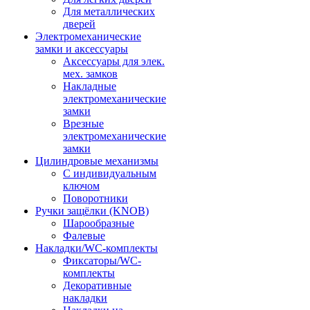
Для металлических
дверей
Электромеханические
замки и аксессуары
Аксессуары для элек.
мех. замков
Накладные
электромеханические
замки
Врезные
электромеханические
замки
Цилиндровые механизмы
С индивидуальным
ключом
Поворотники
Ручки защёлки (KNOB)
Шарообразные
Фалевые
Накладки/WC-комплекты
Фиксаторы/WC-
комплекты
Декоративные
накладки