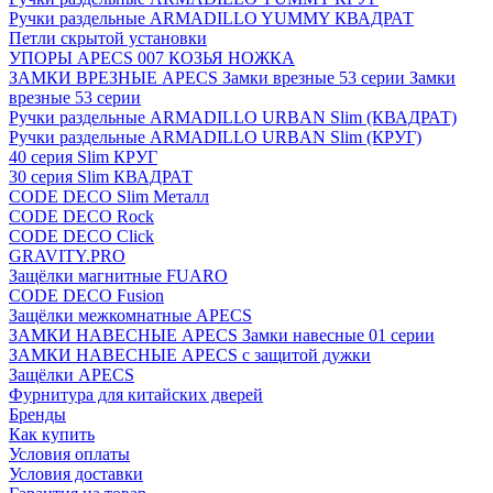
Ручки раздельные ARMADILLO YUMMY КВАДРАТ
Петли скрытой установки
УПОРЫ APECS 007 КОЗЬЯ НОЖКА
ЗАМКИ ВРЕЗНЫЕ APECS Замки врезные 53 серии Замки
врезные 53 серии
Ручки раздельные ARMADILLO URBAN Slim (КВАДРАТ)
Ручки раздельные ARMADILLO URBAN Slim (КРУГ)
40 серия Slim КРУГ
30 серия Slim КВАДРАТ
CODE DECO Slim Металл
CODE DECO Rock
CODE DECO Click
GRAVITY.PRO
Защёлки магнитные FUARO
CODE DECO Fusion
Защёлки межкомнатные APECS
ЗАМКИ НАВЕСНЫЕ APECS Замки навесные 01 серии
ЗАМКИ НАВЕСНЫЕ APECS с защитой дужки
Защёлки APECS
Фурнитура для китайских дверей
Бренды
Как купить
Условия оплаты
Условия доставки