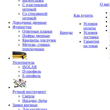
Видеоглазки
О маг
С пластиковой
оптикой
Со стеклянной
Как купить
оптикой
Доводчики дверные
Условия
Фурнитура
оплаты
Ответные планки
Бренды
Условия
Цифры дверные
доставки
Квадраты для ручек
Гарантия
Метизы, стяжки,
на товар
переходники
Уплотнитель
ISOLAR
D-профиль
Е-профиль
Ручной инструмент
Свёрла
Насадки, биты
Замки врезные
Для китайских