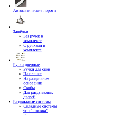
Автоматические пороги
Защёлки
Без ручек в
комплекте
С ручками в
комплекте
Ручки дверные
Ручки для окон
На планке
На раздельном
основании
Скобы
Для раздвижных
дверей
Раздвижные системы
Складные системы
тип "книжка"