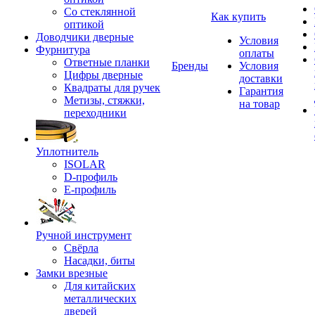
Со стеклянной
Как купить
оптикой
Доводчики дверные
Условия
Фурнитура
оплаты
Ответные планки
Бренды
Условия
Цифры дверные
доставки
Квадраты для ручек
Гарантия
Метизы, стяжки,
на товар
переходники
Уплотнитель
ISOLAR
D-профиль
Е-профиль
Ручной инструмент
Свёрла
Насадки, биты
Замки врезные
Для китайских
металлических
дверей