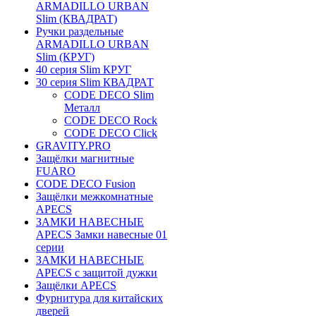
ARMADILLO URBAN
Slim (КВАДРАТ)
Ручки раздельные
ARMADILLO URBAN
Slim (КРУГ)
40 серия Slim КРУГ
30 серия Slim КВАДРАТ
CODE DECO Slim
Металл
CODE DECO Rock
CODE DECO Click
GRAVITY.PRO
Защёлки магнитные
FUARO
CODE DECO Fusion
Защёлки межкомнатные
APECS
ЗАМКИ НАВЕСНЫЕ
APECS Замки навесные 01
серии
ЗАМКИ НАВЕСНЫЕ
APECS с защитой дужки
Защёлки APECS
Фурнитура для китайских
дверей