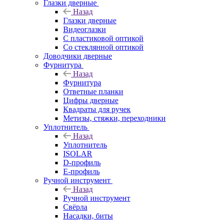
Глазки дверные
Назад
Глазки дверные
Видеоглазки
С пластиковой оптикой
Со стеклянной оптикой
Доводчики дверные
Фурнитура
Назад
Фурнитура
Ответные планки
Цифры дверные
Квадраты для ручек
Метизы, стяжки, переходники
Уплотнитель
Назад
Уплотнитель
ISOLAR
D-профиль
Е-профиль
Ручной инструмент
Назад
Ручной инструмент
Свёрла
Насадки, биты