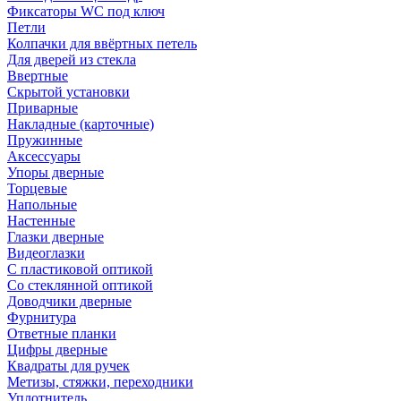
Фиксаторы WC под ключ
Петли
Колпачки для ввёртных петель
Для дверей из стекла
Ввертные
Скрытой установки
Приварные
Накладные (карточные)
Пружинные
Аксессуары
Упоры дверные
Торцевые
Напольные
Настенные
Глазки дверные
Видеоглазки
С пластиковой оптикой
Со стеклянной оптикой
Доводчики дверные
Фурнитура
Ответные планки
Цифры дверные
Квадраты для ручек
Метизы, стяжки, переходники
Уплотнитель