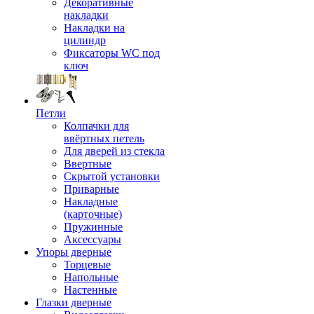
Декоративные
накладки
Накладки на
цилиндр
Фиксаторы WC под
ключ
Петли
Колпачки для
ввёртных петель
Для дверей из стекла
Ввертные
Скрытой установки
Приварные
Накладные
(карточные)
Пружинные
Аксессуары
Упоры дверные
Торцевые
Напольные
Настенные
Глазки дверные