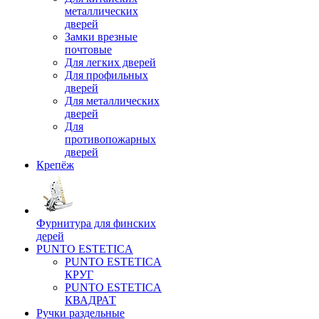
металлических
дверей
Замки врезные
почтовые
Для легких дверей
Для профильных
дверей
Для металлических
дверей
Для
противопожарных
дверей
Крепёж
Фурнитура для финских
дерей
PUNTO ESTETICA
PUNTO ESTETICA
КРУГ
PUNTO ESTETICA
КВАДРАТ
Ручки раздельные