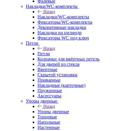
Фалевые
Накладки/WC-комплекты
Назад
Накладки/WC-комплекты
Фиксаторы/WC-комплекты
Декоративные накладки
Накладки на цилиндр
Фиксаторы WC под ключ
Петли
Назад
Петли
Колпачки для ввёртных петель
Для дверей из стекла
Ввертные
Скрытой установки
Приварные
Накладные (карточные)
Пружинные
Аксессуары
Упоры дверные
Назад
Упоры дверные
Торцевые
Напольные
Настенные