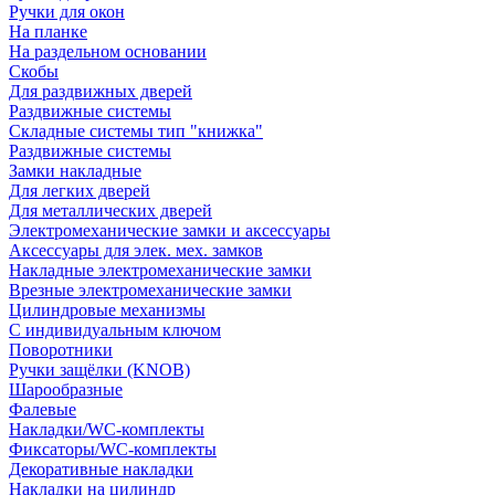
Ручки для окон
На планке
На раздельном основании
Скобы
Для раздвижных дверей
Раздвижные системы
Складные системы тип "книжка"
Раздвижные системы
Замки накладные
Для легких дверей
Для металлических дверей
Электромеханические замки и аксессуары
Аксессуары для элек. мех. замков
Накладные электромеханические замки
Врезные электромеханические замки
Цилиндровые механизмы
С индивидуальным ключом
Поворотники
Ручки защёлки (KNOB)
Шарообразные
Фалевые
Накладки/WC-комплекты
Фиксаторы/WC-комплекты
Декоративные накладки
Накладки на цилиндр