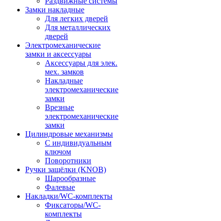
Раздвижные системы
Замки накладные
Для легких дверей
Для металлических
дверей
Электромеханические
замки и аксессуары
Аксессуары для элек.
мех. замков
Накладные
электромеханические
замки
Врезные
электромеханические
замки
Цилиндровые механизмы
С индивидуальным
ключом
Поворотники
Ручки защёлки (KNOB)
Шарообразные
Фалевые
Накладки/WC-комплекты
Фиксаторы/WC-
комплекты