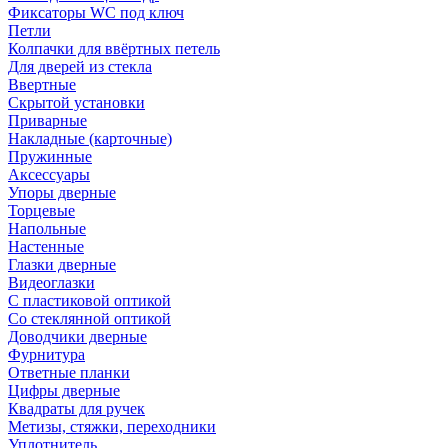
Фиксаторы WC под ключ
Петли
Колпачки для ввёртных петель
Для дверей из стекла
Ввертные
Скрытой установки
Приварные
Накладные (карточные)
Пружинные
Аксессуары
Упоры дверные
Торцевые
Напольные
Настенные
Глазки дверные
Видеоглазки
С пластиковой оптикой
Со стеклянной оптикой
Доводчики дверные
Фурнитура
Ответные планки
Цифры дверные
Квадраты для ручек
Метизы, стяжки, переходники
Уплотнитель