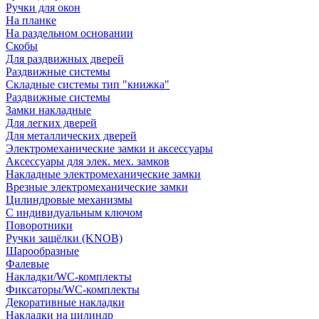
Ручки для окон
На планке
На раздельном основании
Скобы
Для раздвижных дверей
Раздвижные системы
Складные системы тип "книжка"
Раздвижные системы
Замки накладные
Для легких дверей
Для металлических дверей
Электромеханические замки и аксессуары
Аксессуары для элек. мех. замков
Накладные электромеханические замки
Врезные электромеханические замки
Цилиндровые механизмы
С индивидуальным ключом
Поворотники
Ручки защёлки (KNOB)
Шарообразные
Фалевые
Накладки/WC-комплекты
Фиксаторы/WC-комплекты
Декоративные накладки
Накладки на цилиндр