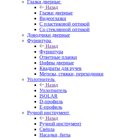
Глазки дверные
Назад
Глазки дверные
Видеоглазки
С пластиковой оптикой
Со стеклянной оптикой
Доводчики дверные
Фурнитура
Назад
Фурнитура
Ответные планки
Цифры дверные
Квадраты для ручек
Метизы, стяжки, переходники
Уплотнитель
Назад
Уплотнитель
ISOLAR
D-профиль
Е-профиль
Ручной инструмент
Назад
Ручной инструмент
Свёрла
Насадки, биты