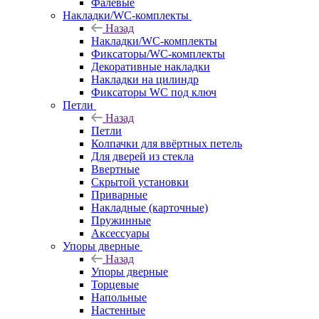
Фалевые
Накладки/WC-комплекты
Назад
Накладки/WC-комплекты
Фиксаторы/WC-комплекты
Декоративные накладки
Накладки на цилиндр
Фиксаторы WC под ключ
Петли
Назад
Петли
Колпачки для ввёртных петель
Для дверей из стекла
Ввертные
Скрытой установки
Приварные
Накладные (карточные)
Пружинные
Аксессуары
Упоры дверные
Назад
Упоры дверные
Торцевые
Напольные
Настенные