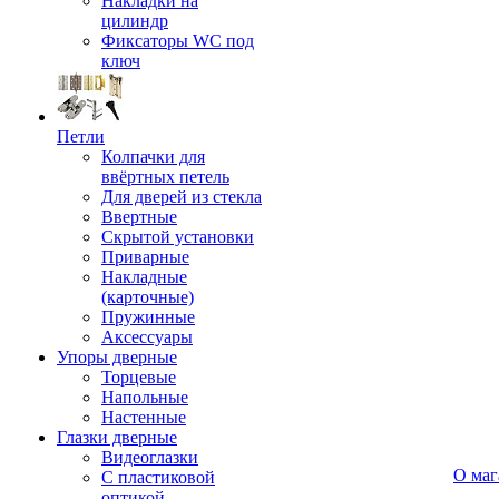
Накладки на
цилиндр
Фиксаторы WC под
ключ
Петли
Колпачки для
ввёртных петель
Для дверей из стекла
Ввертные
Скрытой установки
Приварные
Накладные
(карточные)
Пружинные
Аксессуары
Упоры дверные
Торцевые
Напольные
Настенные
Глазки дверные
Видеоглазки
О маг
С пластиковой
оптикой