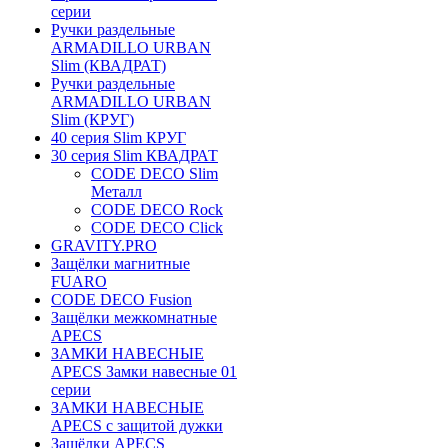
серии
Ручки раздельные
ARMADILLO URBAN
Slim (КВАДРАТ)
Ручки раздельные
ARMADILLO URBAN
Slim (КРУГ)
40 серия Slim КРУГ
30 серия Slim КВАДРАТ
CODE DECO Slim
Металл
CODE DECO Rock
CODE DECO Click
GRAVITY.PRO
Защёлки магнитные
FUARO
CODE DECO Fusion
Защёлки межкомнатные
APECS
ЗАМКИ НАВЕСНЫЕ
APECS Замки навесные 01
серии
ЗАМКИ НАВЕСНЫЕ
APECS с защитой дужки
Защёлки APECS