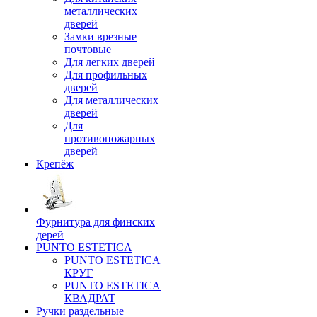
металлических
дверей
Замки врезные
почтовые
Для легких дверей
Для профильных
дверей
Для металлических
дверей
Для
противопожарных
дверей
Крепёж
Фурнитура для финских
дерей
PUNTO ESTETICA
PUNTO ESTETICA
КРУГ
PUNTO ESTETICA
КВАДРАТ
Ручки раздельные