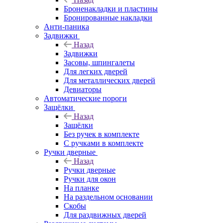
Броненакладки и пластины
Бронированные накладки
Анти-паника
Задвижки
Назад
Задвижки
Засовы, шпингалеты
Для легких дверей
Для металлических дверей
Девиаторы
Автоматические пороги
Защёлки
Назад
Защёлки
Без ручек в комплекте
С ручками в комплекте
Ручки дверные
Назад
Ручки дверные
Ручки для окон
На планке
На раздельном основании
Скобы
Для раздвижных дверей