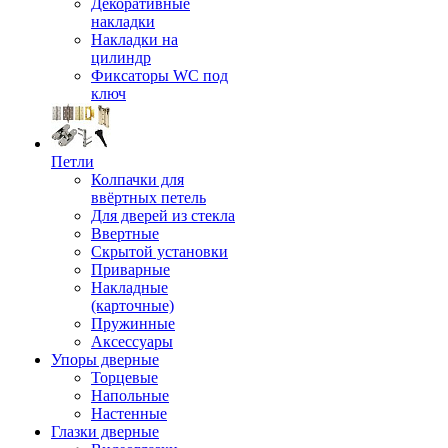
Декоративные
накладки
Накладки на
цилиндр
Фиксаторы WC под
ключ
Петли
Колпачки для
ввёртных петель
Для дверей из стекла
Ввертные
Скрытой установки
Приварные
Накладные
(карточные)
Пружинные
Аксессуары
Упоры дверные
Торцевые
Напольные
Настенные
Глазки дверные