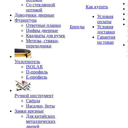
Со стеклянной
Как купить
оптикой
Доводчики дверные
Условия
Фурнитура
оплаты
Ответные планки
Бренды
Условия
Цифры дверные
доставки
Квадраты для ручек
Гарантия
Метизы, стяжки,
на товар
переходники
Уплотнитель
ISOLAR
D-профиль
Е-профиль
Ручной инструмент
Свёрла
Насадки, биты
Замки врезные
Для китайских
металлических
дверей