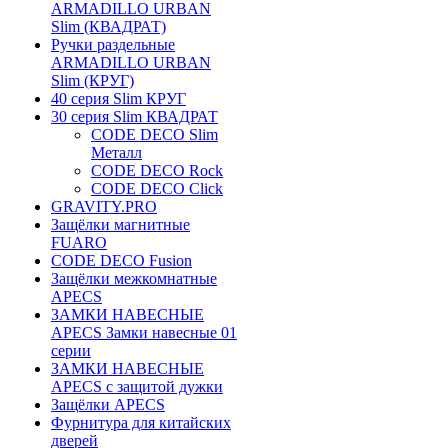
ARMADILLO URBAN
Slim (КВАДРАТ)
Ручки раздельные
ARMADILLO URBAN
Slim (КРУГ)
40 серия Slim КРУГ
30 серия Slim КВАДРАТ
CODE DECO Slim
Металл
CODE DECO Rock
CODE DECO Click
GRAVITY.PRO
Защёлки магнитные
FUARO
CODE DECO Fusion
Защёлки межкомнатные
APECS
ЗАМКИ НАВЕСНЫЕ
APECS Замки навесные 01
серии
ЗАМКИ НАВЕСНЫЕ
APECS с защитой дужки
Защёлки APECS
Фурнитура для китайских
дверей