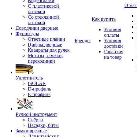
Видеоглазки
О маг
С пластиковой
оптикой
Со стеклянной
Как купить
оптикой
Доводчики дверные
Условия
Фурнитура
оплаты
Ответные планки
Бренды
Условия
Цифры дверные
доставки
Квадраты для ручек
Гарантия
Метизы, стяжки,
на товар
переходники
Уплотнитель
ISOLAR
D-профиль
Е-профиль
Ручной инструмент
Свёрла
Насадки, биты
Замки врезные
Для китайских