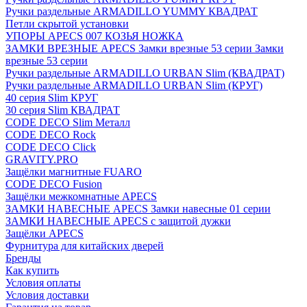
Ручки раздельные ARMADILLO YUMMY КВАДРАТ
Петли скрытой установки
УПОРЫ APECS 007 КОЗЬЯ НОЖКА
ЗАМКИ ВРЕЗНЫЕ APECS Замки врезные 53 серии Замки
врезные 53 серии
Ручки раздельные ARMADILLO URBAN Slim (КВАДРАТ)
Ручки раздельные ARMADILLO URBAN Slim (КРУГ)
40 серия Slim КРУГ
30 серия Slim КВАДРАТ
CODE DECO Slim Металл
CODE DECO Rock
CODE DECO Click
GRAVITY.PRO
Защёлки магнитные FUARO
CODE DECO Fusion
Защёлки межкомнатные APECS
ЗАМКИ НАВЕСНЫЕ APECS Замки навесные 01 серии
ЗАМКИ НАВЕСНЫЕ APECS с защитой дужки
Защёлки APECS
Фурнитура для китайских дверей
Бренды
Как купить
Условия оплаты
Условия доставки