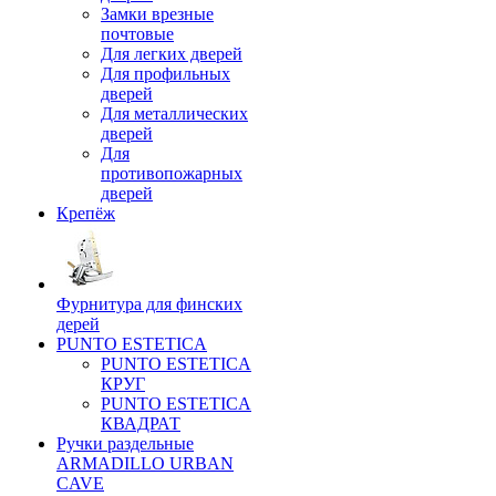
Замки врезные
почтовые
Для легких дверей
Для профильных
дверей
Для металлических
дверей
Для
противопожарных
дверей
Крепёж
Фурнитура для финских
дерей
PUNTO ESTETICA
PUNTO ESTETICA
КРУГ
PUNTO ESTETICA
КВАДРАТ
Ручки раздельные
ARMADILLO URBAN
CAVE