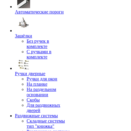
Автоматические пороги
Защёлки
Без ручек в
комплекте
С ручками в
комплекте
Ручки дверные
Ручки для окон
На планке
На раздельном
основании
Скобы
Для раздвижных
дверей
Раздвижные системы
Складные системы
тип "книжка"