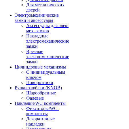
Для металлических
дверей
Электромеханические
замки и аксессуары
Аксессуары для элек.
мех. замков
Накладные
электромеханические
замки
Врезные
электромеханические
замки
Цилиндровые механизмы
С индивидуальным
ключом
Поворотники
Ручки защёлки (KNOB)
Шарообразные
Фалевые
Накладки/WC-комплекты
Фиксаторы/WC-
комплекты
Декоративные
накладки