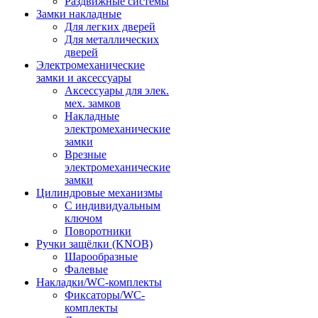
Раздвижные системы
Замки накладные
Для легких дверей
Для металлических
дверей
Электромеханические
замки и аксессуары
Аксессуары для элек.
мех. замков
Накладные
электромеханические
замки
Врезные
электромеханические
замки
Цилиндровые механизмы
С индивидуальным
ключом
Поворотники
Ручки защёлки (KNOB)
Шарообразные
Фалевые
Накладки/WC-комплекты
Фиксаторы/WC-
комплекты