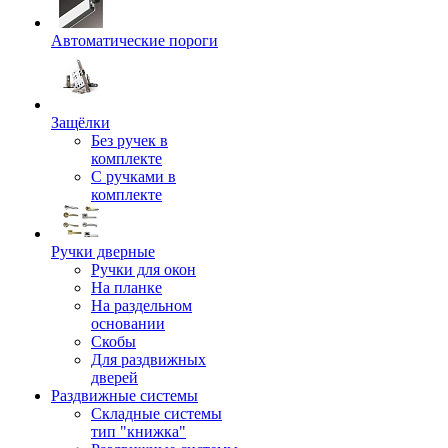
Автоматические пороги
Защёлки
Без ручек в
комплекте
С ручками в
комплекте
Ручки дверные
Ручки для окон
На планке
На раздельном
основании
Скобы
Для раздвижных
дверей
Раздвижные системы
Складные системы
тип "книжка"