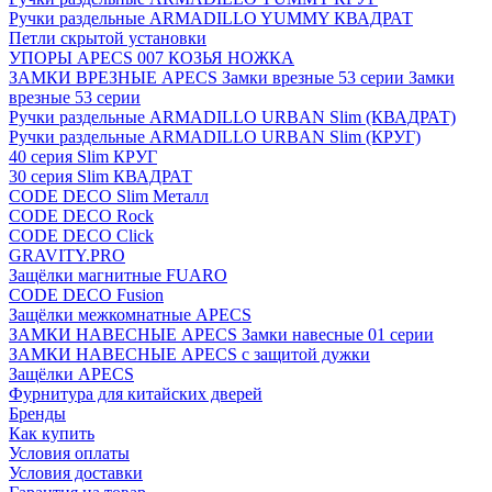
Ручки раздельные ARMADILLO YUMMY КВАДРАТ
Петли скрытой установки
УПОРЫ APECS 007 КОЗЬЯ НОЖКА
ЗАМКИ ВРЕЗНЫЕ APECS Замки врезные 53 серии Замки
врезные 53 серии
Ручки раздельные ARMADILLO URBAN Slim (КВАДРАТ)
Ручки раздельные ARMADILLO URBAN Slim (КРУГ)
40 серия Slim КРУГ
30 серия Slim КВАДРАТ
CODE DECO Slim Металл
CODE DECO Rock
CODE DECO Click
GRAVITY.PRO
Защёлки магнитные FUARO
CODE DECO Fusion
Защёлки межкомнатные APECS
ЗАМКИ НАВЕСНЫЕ APECS Замки навесные 01 серии
ЗАМКИ НАВЕСНЫЕ APECS с защитой дужки
Защёлки APECS
Фурнитура для китайских дверей
Бренды
Как купить
Условия оплаты
Условия доставки