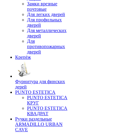
Замки врезные
почтовые
Для легких дверей
Для профильных
дверей
Для металлических
дверей
Для
противопожарных
дверей
Крепёж
Фурнитура для финских
дерей
PUNTO ESTETICA
PUNTO ESTETICA
КРУГ
PUNTO ESTETICA
КВАДРАТ
Ручки раздельные
ARMADILLO URBAN
CAVE