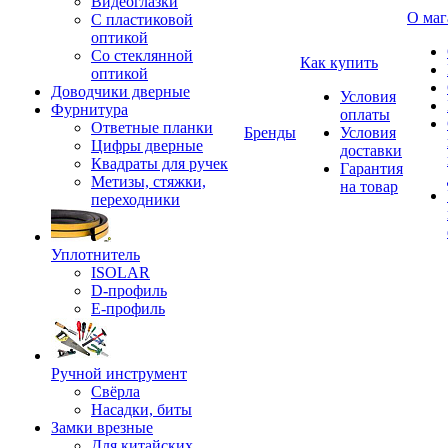
Видеоглазки
О маг
С пластиковой
оптикой
Со стеклянной
Как купить
оптикой
Доводчики дверные
Условия
Фурнитура
оплаты
Ответные планки
Бренды
Условия
Цифры дверные
доставки
Квадраты для ручек
Гарантия
Метизы, стяжки,
на товар
переходники
Уплотнитель
ISOLAR
D-профиль
Е-профиль
Ручной инструмент
Свёрла
Насадки, биты
Замки врезные
Для китайских