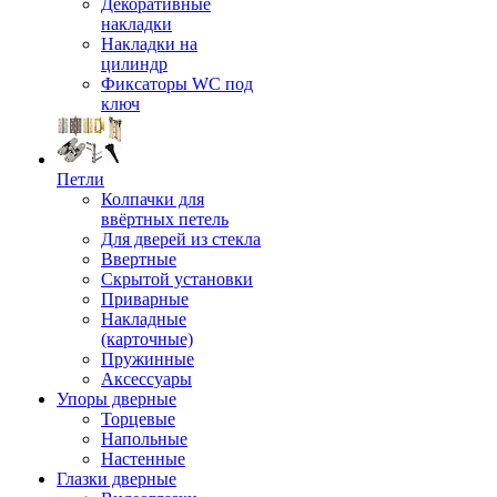
Декоративные
накладки
Накладки на
цилиндр
Фиксаторы WC под
ключ
Петли
Колпачки для
ввёртных петель
Для дверей из стекла
Ввертные
Скрытой установки
Приварные
Накладные
(карточные)
Пружинные
Аксессуары
Упоры дверные
Торцевые
Напольные
Настенные
Глазки дверные