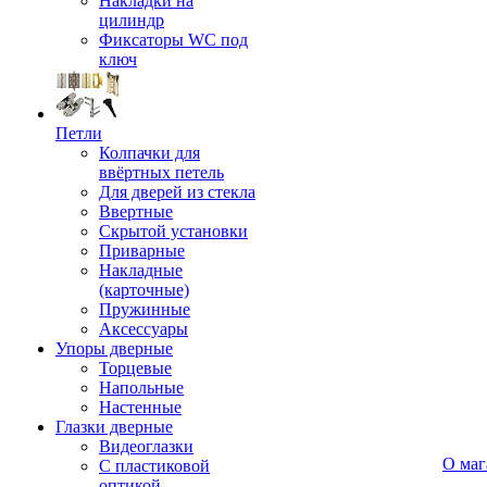
Накладки на
цилиндр
Фиксаторы WC под
ключ
Петли
Колпачки для
ввёртных петель
Для дверей из стекла
Ввертные
Скрытой установки
Приварные
Накладные
(карточные)
Пружинные
Аксессуары
Упоры дверные
Торцевые
Напольные
Настенные
Глазки дверные
Видеоглазки
О маг
С пластиковой
оптикой