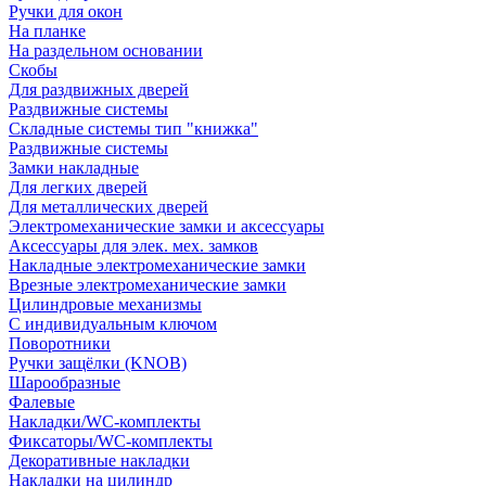
Ручки для окон
На планке
На раздельном основании
Скобы
Для раздвижных дверей
Раздвижные системы
Складные системы тип "книжка"
Раздвижные системы
Замки накладные
Для легких дверей
Для металлических дверей
Электромеханические замки и аксессуары
Аксессуары для элек. мех. замков
Накладные электромеханические замки
Врезные электромеханические замки
Цилиндровые механизмы
С индивидуальным ключом
Поворотники
Ручки защёлки (KNOB)
Шарообразные
Фалевые
Накладки/WC-комплекты
Фиксаторы/WC-комплекты
Декоративные накладки
Накладки на цилиндр