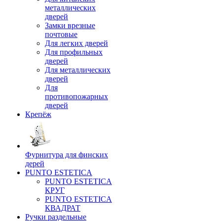
металлических
дверей
Замки врезные
почтовые
Для легких дверей
Для профильных
дверей
Для металлических
дверей
Для
противопожарных
дверей
Крепёж
Фурнитура для финских
дерей
PUNTO ESTETICA
PUNTO ESTETICA
КРУГ
PUNTO ESTETICA
КВАДРАТ
Ручки раздельные