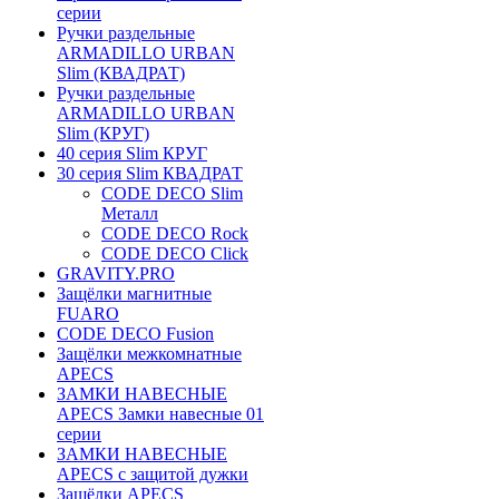
серии
Ручки раздельные
ARMADILLO URBAN
Slim (КВАДРАТ)
Ручки раздельные
ARMADILLO URBAN
Slim (КРУГ)
40 серия Slim КРУГ
30 серия Slim КВАДРАТ
CODE DECO Slim
Металл
CODE DECO Rock
CODE DECO Click
GRAVITY.PRO
Защёлки магнитные
FUARO
CODE DECO Fusion
Защёлки межкомнатные
APECS
ЗАМКИ НАВЕСНЫЕ
APECS Замки навесные 01
серии
ЗАМКИ НАВЕСНЫЕ
APECS с защитой дужки
Защёлки APECS