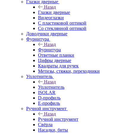
Глазки дверные
Назад
Глазки дверные
Видеоглазки
С пластиковой оптикой
Со стеклянной оптикой
Доводчики дверные
Фурнитура
Назад
Фурнитура
Ответные планки
Цифры дверные
Квадраты для ручек
Метизы, стяжки, переходники
Уплотнитель
Назад
Уплотнитель
ISOLAR
D-профиль
Е-профиль
Ручной инструмент
Назад
Ручной инструмент
Свёрла
Насадки, биты