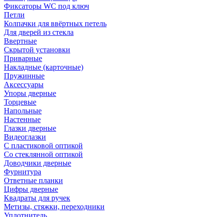
Фиксаторы WC под ключ
Петли
Колпачки для ввёртных петель
Для дверей из стекла
Ввертные
Скрытой установки
Приварные
Накладные (карточные)
Пружинные
Аксессуары
Упоры дверные
Торцевые
Напольные
Настенные
Глазки дверные
Видеоглазки
С пластиковой оптикой
Со стеклянной оптикой
Доводчики дверные
Фурнитура
Ответные планки
Цифры дверные
Квадраты для ручек
Метизы, стяжки, переходники
Уплотнитель