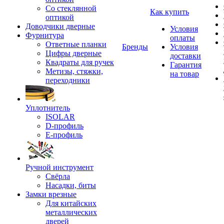
Со стеклянной
Как купить
оптикой
Доводчики дверные
Условия
Фурнитура
оплаты
Ответные планки
Бренды
Условия
Цифры дверные
доставки
Квадраты для ручек
Гарантия
Метизы, стяжки,
на товар
переходники
Уплотнитель
ISOLAR
D-профиль
Е-профиль
Ручной инструмент
Свёрла
Насадки, биты
Замки врезные
Для китайских
металлических
дверей