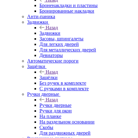
Броненакладки и пластины
Бронированные накладки
Анти-паника
Задвижки
Назад
Задвижки
Засовы, шпингалеты
Для легких дверей
Для металлических дверей
Девиаторы
Автоматические пороги
Защёлки
Назад
Защёлки
Без ручек в комплекте
С ручками в комплекте
Ручки дверные
Назад
Ручки дверные
Ручки для окон
На планке
На раздельном основании
Скобы
Для раздвижных дверей