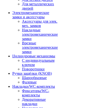
Для металлических
дверей
Электромеханические
замки и аксессуары
Аксессуары для элек.
мех. замков
Накладные
электромеханические
замки
Врезные
электромеханические
замки
Цилиндровые механизмы
С индивидуальным
ключом
Поворотники
Ручки защёлки (KNOB)
Шарообразные
Фалевые
Накладки/WC-комплекты
Фиксаторы/WC-
комплекты
Декоративные
накладки