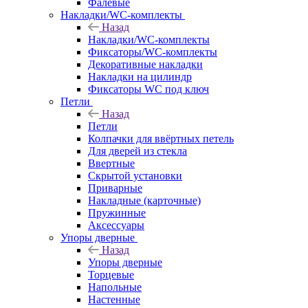
Фалевые
Накладки/WC-комплекты
Назад
Накладки/WC-комплекты
Фиксаторы/WC-комплекты
Декоративные накладки
Накладки на цилиндр
Фиксаторы WC под ключ
Петли
Назад
Петли
Колпачки для ввёртных петель
Для дверей из стекла
Ввертные
Скрытой установки
Приварные
Накладные (карточные)
Пружинные
Аксессуары
Упоры дверные
Назад
Упоры дверные
Торцевые
Напольные
Настенные