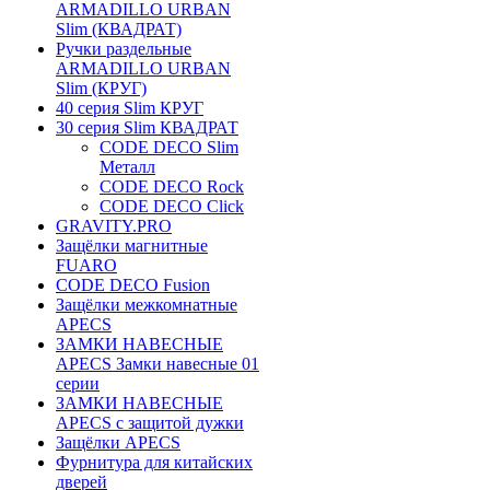
ARMADILLO URBAN
Slim (КВАДРАТ)
Ручки раздельные
ARMADILLO URBAN
Slim (КРУГ)
40 серия Slim КРУГ
30 серия Slim КВАДРАТ
CODE DECO Slim
Металл
CODE DECO Rock
CODE DECO Click
GRAVITY.PRO
Защёлки магнитные
FUARO
CODE DECO Fusion
Защёлки межкомнатные
APECS
ЗАМКИ НАВЕСНЫЕ
APECS Замки навесные 01
серии
ЗАМКИ НАВЕСНЫЕ
APECS с защитой дужки
Защёлки APECS
Фурнитура для китайских
дверей