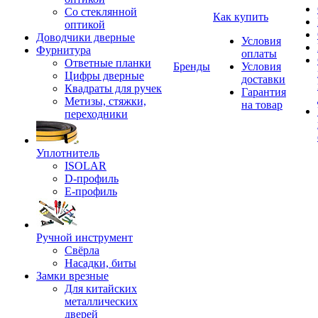
Со стеклянной
Как купить
оптикой
Доводчики дверные
Условия
Фурнитура
оплаты
Ответные планки
Бренды
Условия
Цифры дверные
доставки
Квадраты для ручек
Гарантия
Метизы, стяжки,
на товар
переходники
Уплотнитель
ISOLAR
D-профиль
Е-профиль
Ручной инструмент
Свёрла
Насадки, биты
Замки врезные
Для китайских
металлических
дверей