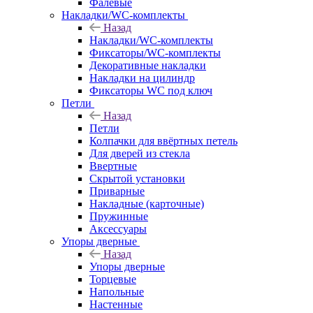
Фалевые
Накладки/WC-комплекты
Назад
Накладки/WC-комплекты
Фиксаторы/WC-комплекты
Декоративные накладки
Накладки на цилиндр
Фиксаторы WC под ключ
Петли
Назад
Петли
Колпачки для ввёртных петель
Для дверей из стекла
Ввертные
Скрытой установки
Приварные
Накладные (карточные)
Пружинные
Аксессуары
Упоры дверные
Назад
Упоры дверные
Торцевые
Напольные
Настенные