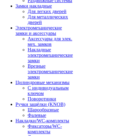
Раздвижные системы
Замки накладные
Для легких дверей
Для металлических
дверей
Электромеханические
замки и аксессуары
Аксессуары для элек.
мех. замков
Накладные
электромеханические
замки
Врезные
электромеханические
замки
Цилиндровые механизмы
С индивидуальным
ключом
Поворотники
Ручки защёлки (KNOB)
Шарообразные
Фалевые
Накладки/WC-комплекты
Фиксаторы/WC-
комплекты