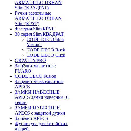
ARMADILLO URBAN
Slim (КВАДРАТ)
Ручки раздельные
ARMADILLO URBAN
Slim (КРУГ)
40 серия Slim КРУГ
30 серия Slim КВАДРАТ
CODE DECO Slim
Металл
CODE DECO Rock
CODE DECO Click
GRAVITY.PRO
Защёлки магнитные
FUARO
CODE DECO Fusion
Защёлки межкомнатные
APECS
ЗАМКИ НАВЕСНЫЕ
APECS Замки навесные 01
серии
ЗАМКИ НАВЕСНЫЕ
APECS с защитой дужки
Защёлки APECS
Фурнитура для китайских
дверей