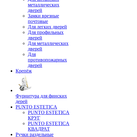
металлических
дверей
Замки врезные
почтовые
Для легких дверей
Для профильных
дверей
Для металлических
дверей
Для
противопожарных
дверей
Крепёж
Фурнитура для финских
дерей
PUNTO ESTETICA
PUNTO ESTETICA
КРУГ
PUNTO ESTETICA
КВАДРАТ
Ручки раздельные