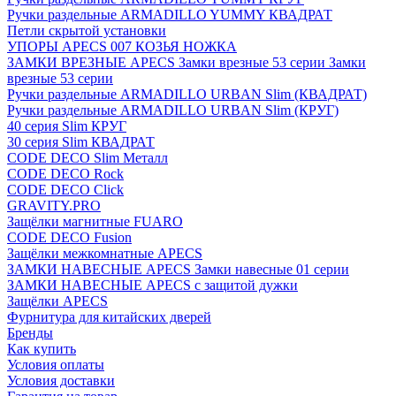
Ручки раздельные ARMADILLO YUMMY КВАДРАТ
Петли скрытой установки
УПОРЫ APECS 007 КОЗЬЯ НОЖКА
ЗАМКИ ВРЕЗНЫЕ APECS Замки врезные 53 серии Замки
врезные 53 серии
Ручки раздельные ARMADILLO URBAN Slim (КВАДРАТ)
Ручки раздельные ARMADILLO URBAN Slim (КРУГ)
40 серия Slim КРУГ
30 серия Slim КВАДРАТ
CODE DECO Slim Металл
CODE DECO Rock
CODE DECO Click
GRAVITY.PRO
Защёлки магнитные FUARO
CODE DECO Fusion
Защёлки межкомнатные APECS
ЗАМКИ НАВЕСНЫЕ APECS Замки навесные 01 серии
ЗАМКИ НАВЕСНЫЕ APECS с защитой дужки
Защёлки APECS
Фурнитура для китайских дверей
Бренды
Как купить
Условия оплаты
Условия доставки