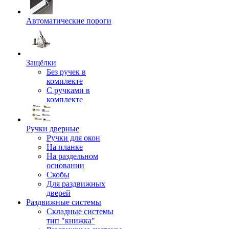
Автоматические пороги
Защёлки
Без ручек в
комплекте
С ручками в
комплекте
Ручки дверные
Ручки для окон
На планке
На раздельном
основании
Скобы
Для раздвижных
дверей
Раздвижные системы
Складные системы
тип "книжка"