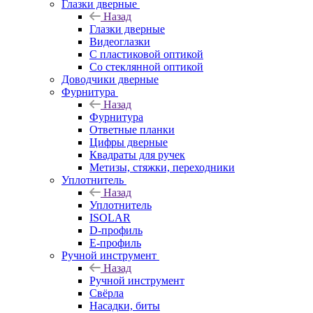
Глазки дверные
Назад
Глазки дверные
Видеоглазки
С пластиковой оптикой
Со стеклянной оптикой
Доводчики дверные
Фурнитура
Назад
Фурнитура
Ответные планки
Цифры дверные
Квадраты для ручек
Метизы, стяжки, переходники
Уплотнитель
Назад
Уплотнитель
ISOLAR
D-профиль
Е-профиль
Ручной инструмент
Назад
Ручной инструмент
Свёрла
Насадки, биты