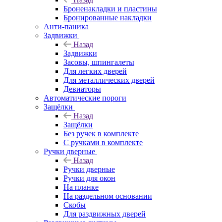
Броненакладки и пластины
Бронированные накладки
Анти-паника
Задвижки
Назад
Задвижки
Засовы, шпингалеты
Для легких дверей
Для металлических дверей
Девиаторы
Автоматические пороги
Защёлки
Назад
Защёлки
Без ручек в комплекте
С ручками в комплекте
Ручки дверные
Назад
Ручки дверные
Ручки для окон
На планке
На раздельном основании
Скобы
Для раздвижных дверей