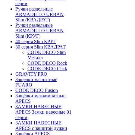
серии
Ручки раздельные
ARMADILLO URBAN
Slim (КВАДРАТ)
Ручки раздельные
ARMADILLO URBAN
Slim (КРУГ)
40 серия Slim КРУГ
30 серия Slim КВАДРАТ
CODE DECO Slim
Металл
CODE DECO Rock
CODE DECO Click
GRAVITY.PRO
Защёлки магнитные
FUARO
CODE DECO Fusion
Защёлки межкомнатные
APECS
ЗАМКИ НАВЕСНЫЕ
APECS Замки навесные 01
серии
ЗАМКИ НАВЕСНЫЕ
APECS с защитой дужки
Защёлки APECS