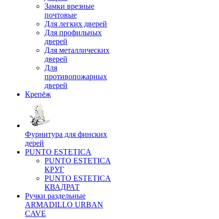
Замки врезные
почтовые
Для легких дверей
Для профильных
дверей
Для металлических
дверей
Для
противопожарных
дверей
Крепёж
Фурнитура для финских
дерей
PUNTO ESTETICA
PUNTO ESTETICA
КРУГ
PUNTO ESTETICA
КВАДРАТ
Ручки раздельные
ARMADILLO URBAN
CAVE