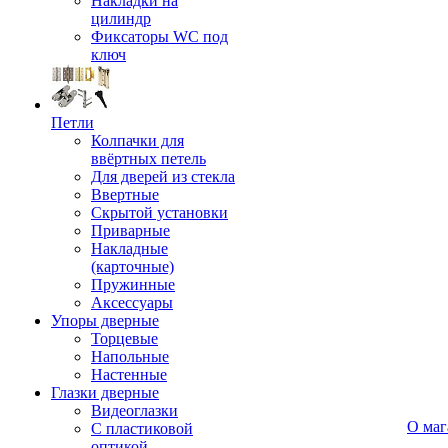
Накладки на
цилиндр
Фиксаторы WC под
ключ
Петли
Колпачки для
ввёртных петель
Для дверей из стекла
Ввертные
Скрытой установки
Приварные
Накладные
(карточные)
Пружинные
Аксессуары
Упоры дверные
Торцевые
Напольные
Настенные
Глазки дверные
Видеоглазки
О маг
С пластиковой
оптикой