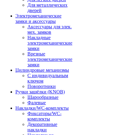
Для металлических
дверей
Электромеханические
замки и аксессуары
Аксессуары для элек.
мех. замков
Накладные
электромеханические
замки
Врезные
электромеханические
замки
Цилиндровые механизмы
С индивидуальным
ключом
Поворотники
Ручки защёлки (KNOB)
Шарообразные
Фалевые
Накладки/WC-комплекты
Фиксаторы/WC-
комплекты
Декоративные
накладки