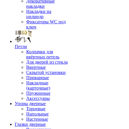
Декоративные
накладки
Накладки на
цилиндр
Фиксаторы WC под
ключ
Петли
Колпачки для
ввёртных петель
Для дверей из стекла
Ввертные
Скрытой установки
Приварные
Накладные
(карточные)
Пружинные
Аксессуары
Упоры дверные
Торцевые
Напольные
Настенные
Глазки дверные