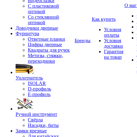
Видеоглазки
О маг
С пластиковой
оптикой
Со стеклянной
Как купить
оптикой
Доводчики дверные
Условия
Фурнитура
оплаты
Ответные планки
Бренды
Условия
Цифры дверные
доставки
Квадраты для ручек
Гарантия
Метизы, стяжки,
на товар
переходники
Уплотнитель
ISOLAR
D-профиль
Е-профиль
Ручной инструмент
Свёрла
Насадки, биты
Замки врезные
Для китайских