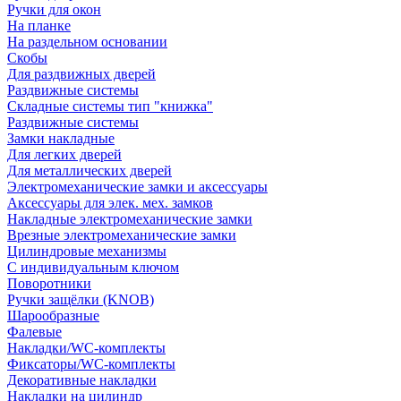
Ручки для окон
На планке
На раздельном основании
Скобы
Для раздвижных дверей
Раздвижные системы
Складные системы тип "книжка"
Раздвижные системы
Замки накладные
Для легких дверей
Для металлических дверей
Электромеханические замки и аксессуары
Аксессуары для элек. мех. замков
Накладные электромеханические замки
Врезные электромеханические замки
Цилиндровые механизмы
С индивидуальным ключом
Поворотники
Ручки защёлки (KNOB)
Шарообразные
Фалевые
Накладки/WC-комплекты
Фиксаторы/WC-комплекты
Декоративные накладки
Накладки на цилиндр