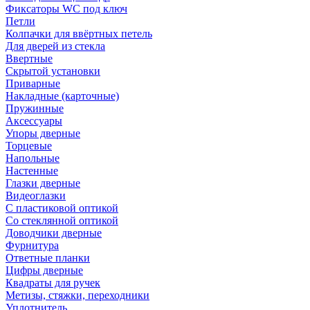
Фиксаторы WC под ключ
Петли
Колпачки для ввёртных петель
Для дверей из стекла
Ввертные
Скрытой установки
Приварные
Накладные (карточные)
Пружинные
Аксессуары
Упоры дверные
Торцевые
Напольные
Настенные
Глазки дверные
Видеоглазки
С пластиковой оптикой
Со стеклянной оптикой
Доводчики дверные
Фурнитура
Ответные планки
Цифры дверные
Квадраты для ручек
Метизы, стяжки, переходники
Уплотнитель