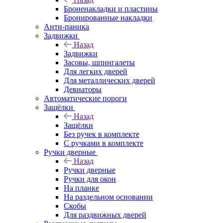
Броненакладки и пластины
Бронированные накладки
Анти-паника
Задвижки
Назад
Задвижки
Засовы, шпингалеты
Для легких дверей
Для металлических дверей
Девиаторы
Автоматические пороги
Защёлки
Назад
Защёлки
Без ручек в комплекте
С ручками в комплекте
Ручки дверные
Назад
Ручки дверные
Ручки для окон
На планке
На раздельном основании
Скобы
Для раздвижных дверей