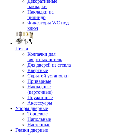
Декоративные
накладки
Накладки на
цилиндр
Фиксаторы WC под
ключ
Петли
Колпачки для
ввёртных петель
Для дверей из стекла
Ввертные
Скрытой установки
Приварные
Накладные
(карточные)
Пружинные
Аксессуары
Упоры дверные
Торцевые
Напольные
Настенные
Глазки дверные