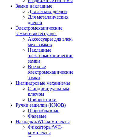
Раздвижные системы
Замки накладные
Для легких дверей
Для металлических
дверей
Электромеханические
замки и аксессуары
Аксессуары для элек.
мех. замков
Накладные
электромеханические
замки
Врезные
электромеханические
замки
Цилиндровые механизмы
С индивидуальным
ключом
Поворотники
Ручки защёлки (KNOB)
Шарообразные
Фалевые
Накладки/WC-комплекты
Фиксаторы/WC-
комплекты