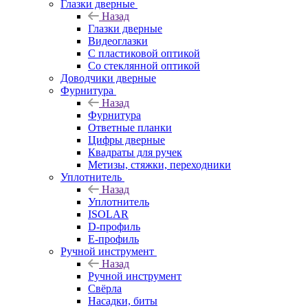
Глазки дверные
Назад
Глазки дверные
Видеоглазки
С пластиковой оптикой
Со стеклянной оптикой
Доводчики дверные
Фурнитура
Назад
Фурнитура
Ответные планки
Цифры дверные
Квадраты для ручек
Метизы, стяжки, переходники
Уплотнитель
Назад
Уплотнитель
ISOLAR
D-профиль
Е-профиль
Ручной инструмент
Назад
Ручной инструмент
Свёрла
Насадки, биты