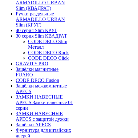
ARMADILLO URBAN
Slim (КВАДРАТ)
Ручки раздельные
ARMADILLO URBAN
Slim (КРУГ)
40 серия Slim КРУГ
30 серия Slim КВАДРАТ
CODE DECO Slim
Металл
CODE DECO Rock
CODE DECO Click
GRAVITY.PRO
Защёлки магнитные
FUARO
CODE DECO Fusion
Защёлки межкомнатные
APECS
ЗАМКИ НАВЕСНЫЕ
APECS Замки навесные 01
серии
ЗАМКИ НАВЕСНЫЕ
APECS с защитой дужки
Защёлки APECS
Фурнитура для китайских
дверей