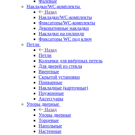
Фалевые
Накладки/WC-комплекты
Назад
Накладки/WC-комплекты
Фиксаторы/WC-комплекты
Декоративные накладки
Накладки на цилиндр
Фиксаторы WC под ключ
Петли
Назад
Петли
Колпачки для ввёртных петель
Для дверей из стекла
Ввертные
Скрытой установки
Приварные
Накладные (карточные)
Пружинные
Аксессуары
Упоры дверные
Назад
Упоры дверные
Торцевые
Напольные
Настенные