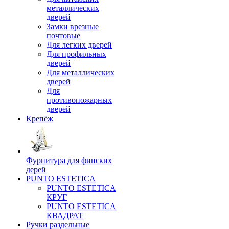
металлических
дверей
Замки врезные
почтовые
Для легких дверей
Для профильных
дверей
Для металлических
дверей
Для
противопожарных
дверей
Крепёж
Фурнитура для финских
дерей
PUNTO ESTETICA
PUNTO ESTETICA
КРУГ
PUNTO ESTETICA
КВАДРАТ
Ручки раздельные