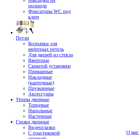
Накладки на
цилиндр
Фиксаторы WC под
ключ
Петли
Колпачки для
ввёртных петель
Для дверей из стекла
Ввертные
Скрытой установки
Приварные
Накладные
(карточные)
Пружинные
Аксессуары
Упоры дверные
Торцевые
Напольные
Настенные
Глазки дверные
Видеоглазки
О маг
С пластиковой
оптикой