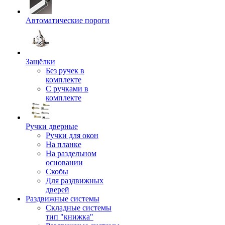
Автоматические пороги
Защёлки
Без ручек в
комплекте
С ручками в
комплекте
Ручки дверные
Ручки для окон
На планке
На раздельном
основании
Скобы
Для раздвижных
дверей
Раздвижные системы
Складные системы
тип "книжка"