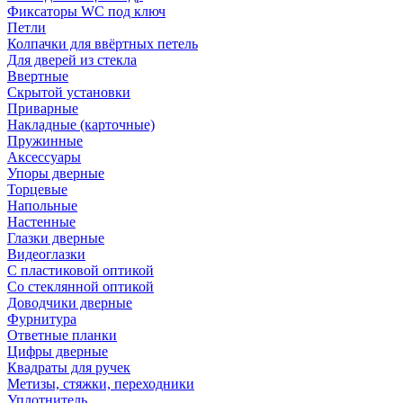
Фиксаторы WC под ключ
Петли
Колпачки для ввёртных петель
Для дверей из стекла
Ввертные
Скрытой установки
Приварные
Накладные (карточные)
Пружинные
Аксессуары
Упоры дверные
Торцевые
Напольные
Настенные
Глазки дверные
Видеоглазки
С пластиковой оптикой
Со стеклянной оптикой
Доводчики дверные
Фурнитура
Ответные планки
Цифры дверные
Квадраты для ручек
Метизы, стяжки, переходники
Уплотнитель