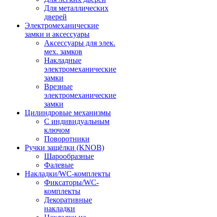
Для металлических
дверей
Электромеханические
замки и аксессуары
Аксессуары для элек.
мех. замков
Накладные
электромеханические
замки
Врезные
электромеханические
замки
Цилиндровые механизмы
С индивидуальным
ключом
Поворотники
Ручки защёлки (KNOB)
Шарообразные
Фалевые
Накладки/WC-комплекты
Фиксаторы/WC-
комплекты
Декоративные
накладки