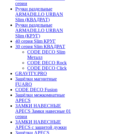
серии
Ручки раздельные
ARMADILLO URBAN
Slim (КВАДРАТ)
Ручки раздельные
ARMADILLO URBAN
Slim (КРУГ)
40 серия Slim КРУГ
30 серия Slim КВАДРАТ
CODE DECO Slim
Металл
CODE DECO Rock
CODE DECO Click
GRAVITY.PRO
Защёлки магнитные
FUARO
CODE DECO Fusion
Защёлки межкомнатные
APECS
ЗАМКИ НАВЕСНЫЕ
APECS Замки навесные 01
серии
ЗАМКИ НАВЕСНЫЕ
APECS с защитой дужки
Защёлки APECS