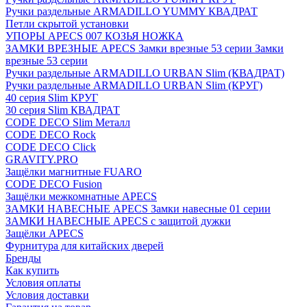
Ручки раздельные ARMADILLO YUMMY КВАДРАТ
Петли скрытой установки
УПОРЫ APECS 007 КОЗЬЯ НОЖКА
ЗАМКИ ВРЕЗНЫЕ APECS Замки врезные 53 серии Замки
врезные 53 серии
Ручки раздельные ARMADILLO URBAN Slim (КВАДРАТ)
Ручки раздельные ARMADILLO URBAN Slim (КРУГ)
40 серия Slim КРУГ
30 серия Slim КВАДРАТ
CODE DECO Slim Металл
CODE DECO Rock
CODE DECO Click
GRAVITY.PRO
Защёлки магнитные FUARO
CODE DECO Fusion
Защёлки межкомнатные APECS
ЗАМКИ НАВЕСНЫЕ APECS Замки навесные 01 серии
ЗАМКИ НАВЕСНЫЕ APECS с защитой дужки
Защёлки APECS
Фурнитура для китайских дверей
Бренды
Как купить
Условия оплаты
Условия доставки