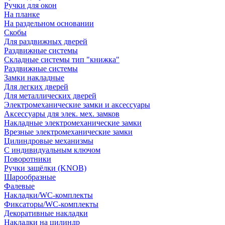
Ручки для окон
На планке
На раздельном основании
Скобы
Для раздвижных дверей
Раздвижные системы
Складные системы тип "книжка"
Раздвижные системы
Замки накладные
Для легких дверей
Для металлических дверей
Электромеханические замки и аксессуары
Аксессуары для элек. мех. замков
Накладные электромеханические замки
Врезные электромеханические замки
Цилиндровые механизмы
С индивидуальным ключом
Поворотники
Ручки защёлки (KNOB)
Шарообразные
Фалевые
Накладки/WC-комплекты
Фиксаторы/WC-комплекты
Декоративные накладки
Накладки на цилиндр