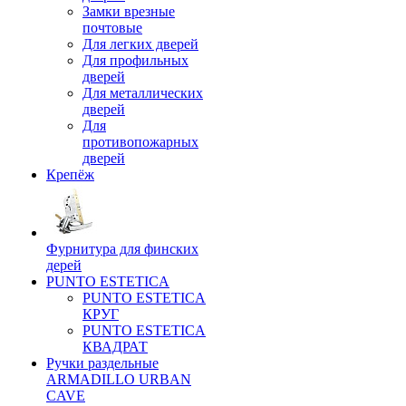
Замки врезные
почтовые
Для легких дверей
Для профильных
дверей
Для металлических
дверей
Для
противопожарных
дверей
Крепёж
Фурнитура для финских
дерей
PUNTO ESTETICA
PUNTO ESTETICA
КРУГ
PUNTO ESTETICA
КВАДРАТ
Ручки раздельные
ARMADILLO URBAN
CAVE