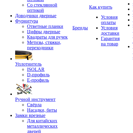
Со стеклянной
Как купить
оптикой
Доводчики дверные
Условия
Фурнитура
оплаты
Ответные планки
Бренды
Условия
Цифры дверные
доставки
Квадраты для ручек
Гарантия
Метизы, стяжки,
на товар
переходники
Уплотнитель
ISOLAR
D-профиль
Е-профиль
Ручной инструмент
Свёрла
Насадки, биты
Замки врезные
Для китайских
металлических
дверей