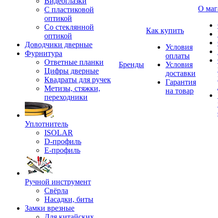
Видеоглазки
О маг
С пластиковой
оптикой
Со стеклянной
Как купить
оптикой
Доводчики дверные
Условия
Фурнитура
оплаты
Ответные планки
Бренды
Условия
Цифры дверные
доставки
Квадраты для ручек
Гарантия
Метизы, стяжки,
на товар
переходники
Уплотнитель
ISOLAR
D-профиль
Е-профиль
Ручной инструмент
Свёрла
Насадки, биты
Замки врезные
Для китайских