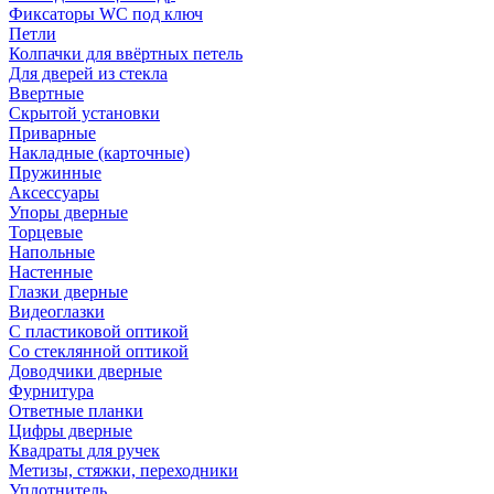
Фиксаторы WC под ключ
Петли
Колпачки для ввёртных петель
Для дверей из стекла
Ввертные
Скрытой установки
Приварные
Накладные (карточные)
Пружинные
Аксессуары
Упоры дверные
Торцевые
Напольные
Настенные
Глазки дверные
Видеоглазки
С пластиковой оптикой
Со стеклянной оптикой
Доводчики дверные
Фурнитура
Ответные планки
Цифры дверные
Квадраты для ручек
Метизы, стяжки, переходники
Уплотнитель