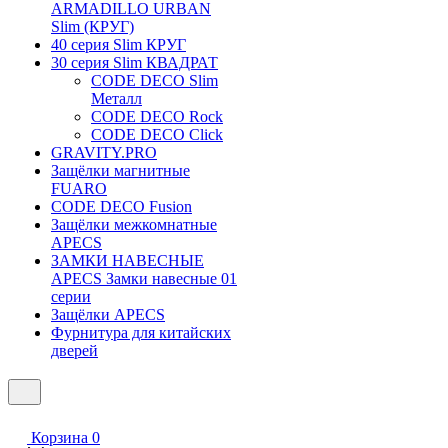
ARMADILLO URBAN
Slim (КРУГ)
40 серия Slim КРУГ
30 серия Slim КВАДРАТ
CODE DECO Slim
Металл
CODE DECO Rock
CODE DECO Click
GRAVITY.PRO
Защёлки магнитные
FUARO
CODE DECO Fusion
Защёлки межкомнатные
APECS
ЗАМКИ НАВЕСНЫЕ
APECS Замки навесные 01
серии
Защёлки APECS
Фурнитура для китайских
дверей
Корзина
0