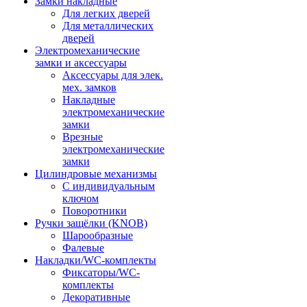
Замки накладные
Для легких дверей
Для металлических
дверей
Электромеханические
замки и аксессуары
Аксессуары для элек.
мех. замков
Накладные
электромеханические
замки
Врезные
электромеханические
замки
Цилиндровые механизмы
С индивидуальным
ключом
Поворотники
Ручки защёлки (KNOB)
Шарообразные
Фалевые
Накладки/WC-комплекты
Фиксаторы/WC-
комплекты
Декоративные