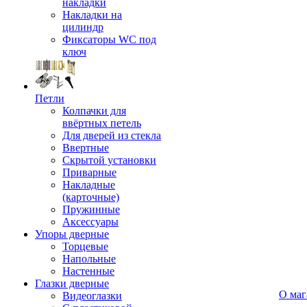
накладки
Накладки на
цилиндр
Фиксаторы WC под
ключ
Петли
Колпачки для
ввёртных петель
Для дверей из стекла
Ввертные
Скрытой установки
Приварные
Накладные
(карточные)
Пружинные
Аксессуары
Упоры дверные
Торцевые
Напольные
Настенные
Глазки дверные
О маг
Видеоглазки