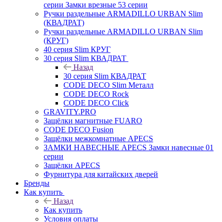
серии Замки врезные 53 серии
Ручки раздельные ARMADILLO URBAN Slim
(КВАДРАТ)
Ручки раздельные ARMADILLO URBAN Slim
(КРУГ)
40 серия Slim КРУГ
30 серия Slim КВАДРАТ
Назад
30 серия Slim КВАДРАТ
CODE DECO Slim Металл
CODE DECO Rock
CODE DECO Click
GRAVITY.PRO
Защёлки магнитные FUARO
CODE DECO Fusion
Защёлки межкомнатные APECS
ЗАМКИ НАВЕСНЫЕ APECS Замки навесные 01
серии
Защёлки APECS
Фурнитура для китайских дверей
Бренды
Как купить
Назад
Как купить
Условия оплаты