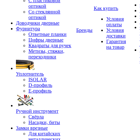
С пластиковой
оптикой
Как купить
Со стеклянной
оптикой
Условия
Доводчики дверные
оплаты
Фурнитура
Бренды
Условия
Ответные планки
доставки
Цифры дверные
Гарантия
Квадраты для ручек
на товар
Метизы, стяжки,
переходники
Уплотнитель
ISOLAR
D-профиль
Е-профиль
Ручной инструмент
Свёрла
Насадки, биты
Замки врезные
Для китайских
металлических