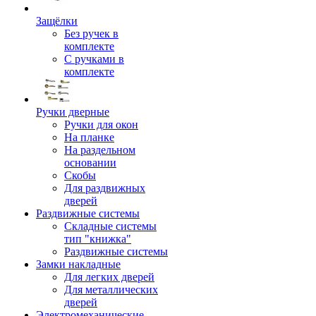
Защёлки
Без ручек в
комплекте
С ручками в
комплекте
Ручки дверные
Ручки для окон
На планке
На раздельном
основании
Скобы
Для раздвижных
дверей
Раздвижные системы
Складные системы
тип "книжка"
Раздвижные системы
Замки накладные
Для легких дверей
Для металлических
дверей
Электромеханические