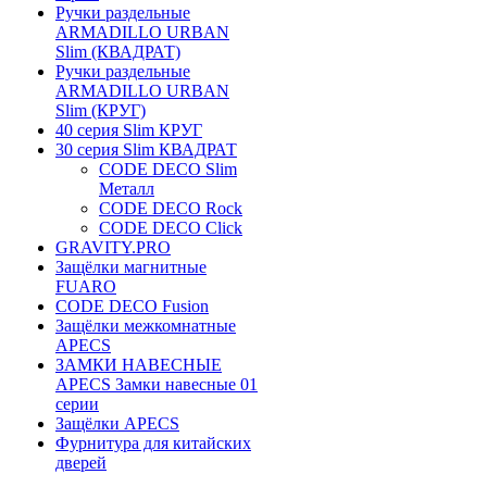
Ручки раздельные
ARMADILLO URBAN
Slim (КВАДРАТ)
Ручки раздельные
ARMADILLO URBAN
Slim (КРУГ)
40 серия Slim КРУГ
30 серия Slim КВАДРАТ
CODE DECO Slim
Металл
CODE DECO Rock
CODE DECO Click
GRAVITY.PRO
Защёлки магнитные
FUARO
CODE DECO Fusion
Защёлки межкомнатные
APECS
ЗАМКИ НАВЕСНЫЕ
APECS Замки навесные 01
серии
Защёлки APECS
Фурнитура для китайских
дверей