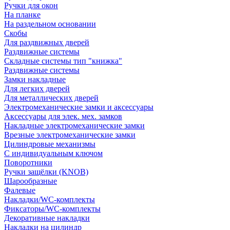
Ручки для окон
На планке
На раздельном основании
Скобы
Для раздвижных дверей
Раздвижные системы
Складные системы тип "книжка"
Раздвижные системы
Замки накладные
Для легких дверей
Для металлических дверей
Электромеханические замки и аксессуары
Аксессуары для элек. мех. замков
Накладные электромеханические замки
Врезные электромеханические замки
Цилиндровые механизмы
С индивидуальным ключом
Поворотники
Ручки защёлки (KNOB)
Шарообразные
Фалевые
Накладки/WC-комплекты
Фиксаторы/WC-комплекты
Декоративные накладки
Накладки на цилиндр