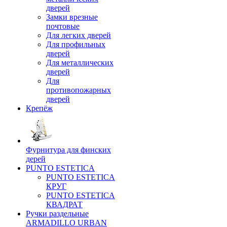
дверей
Замки врезные
почтовые
Для легких дверей
Для профильных
дверей
Для металлических
дверей
Для
противопожарных
дверей
Крепёж
Фурнитура для финских
дерей
PUNTO ESTETICA
PUNTO ESTETICA
КРУГ
PUNTO ESTETICA
КВАДРАТ
Ручки раздельные
ARMADILLO URBAN