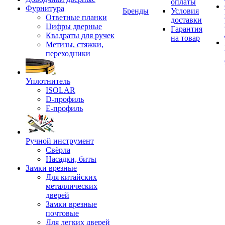
оплаты
Фурнитура
Бренды
Условия
Ответные планки
доставки
Цифры дверные
Гарантия
Квадраты для ручек
на товар
Метизы, стяжки,
переходники
Уплотнитель
ISOLAR
D-профиль
Е-профиль
Ручной инструмент
Свёрла
Насадки, биты
Замки врезные
Для китайских
металлических
дверей
Замки врезные
почтовые
Для легких дверей