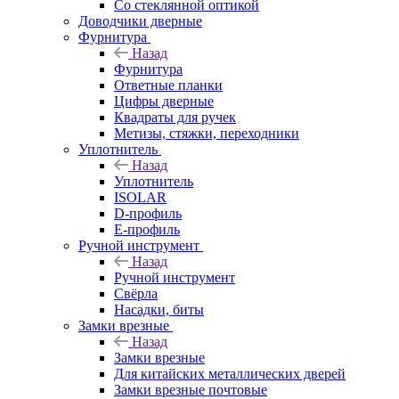
Со стеклянной оптикой
Доводчики дверные
Фурнитура
Назад
Фурнитура
Ответные планки
Цифры дверные
Квадраты для ручек
Метизы, стяжки, переходники
Уплотнитель
Назад
Уплотнитель
ISOLAR
D-профиль
Е-профиль
Ручной инструмент
Назад
Ручной инструмент
Свёрла
Насадки, биты
Замки врезные
Назад
Замки врезные
Для китайских металлических дверей
Замки врезные почтовые