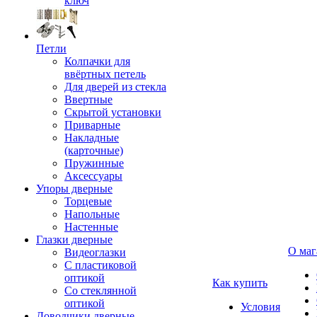
ключ
Петли
Колпачки для
ввёртных петель
Для дверей из стекла
Ввертные
Скрытой установки
Приварные
Накладные
(карточные)
Пружинные
Аксессуары
Упоры дверные
Торцевые
Напольные
Настенные
Глазки дверные
О маг
Видеоглазки
С пластиковой
оптикой
Как купить
Со стеклянной
оптикой
Условия
Доводчики дверные