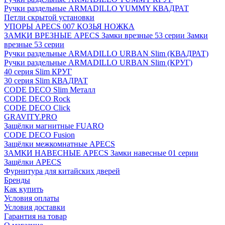
Ручки раздельные ARMADILLO YUMMY КВАДРАТ
Петли скрытой установки
УПОРЫ APECS 007 КОЗЬЯ НОЖКА
ЗАМКИ ВРЕЗНЫЕ APECS Замки врезные 53 серии Замки
врезные 53 серии
Ручки раздельные ARMADILLO URBAN Slim (КВАДРАТ)
Ручки раздельные ARMADILLO URBAN Slim (КРУГ)
40 серия Slim КРУГ
30 серия Slim КВАДРАТ
CODE DECO Slim Металл
CODE DECO Rock
CODE DECO Click
GRAVITY.PRO
Защёлки магнитные FUARO
CODE DECO Fusion
Защёлки межкомнатные APECS
ЗАМКИ НАВЕСНЫЕ APECS Замки навесные 01 серии
Защёлки APECS
Фурнитура для китайских дверей
Бренды
Как купить
Условия оплаты
Условия доставки
Гарантия на товар