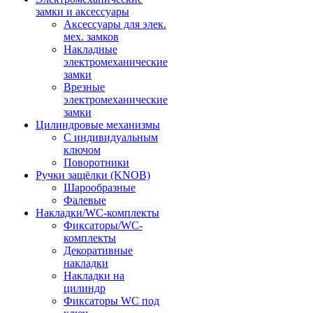
замки и аксессуары
Аксессуары для элек.
мех. замков
Накладные
электромеханические
замки
Врезные
электромеханические
замки
Цилиндровые механизмы
С индивидуальным
ключом
Поворотники
Ручки защёлки (KNOB)
Шарообразные
Фалевые
Накладки/WC-комплекты
Фиксаторы/WC-
комплекты
Декоративные
накладки
Накладки на
цилиндр
Фиксаторы WC под