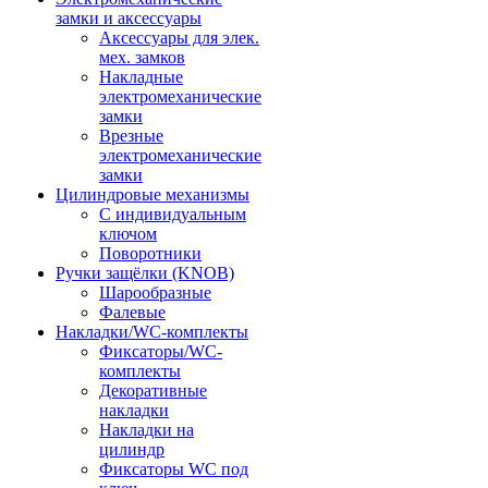
замки и аксессуары
Аксессуары для элек.
мех. замков
Накладные
электромеханические
замки
Врезные
электромеханические
замки
Цилиндровые механизмы
С индивидуальным
ключом
Поворотники
Ручки защёлки (KNOB)
Шарообразные
Фалевые
Накладки/WC-комплекты
Фиксаторы/WC-
комплекты
Декоративные
накладки
Накладки на
цилиндр
Фиксаторы WC под