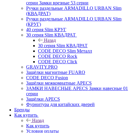
серии Замки врезные 53 серии
Ручки раздельные ARMADILLO URBAN Slim
(КВАДРАТ)
Ручки раздельные ARMADILLO URBAN Slim
(КРУГ)
40 серия Slim КРУГ
30 серия Slim КВАДРАТ
Назад
30 серия Slim КВАДРАТ
CODE DECO Slim Металл
CODE DECO Rock
CODE DECO Click
GRAVITY.PRO
Защёлки магнитные FUARO
CODE DECO Fusion
Защёлки межкомнатные APECS
ЗАМКИ НАВЕСНЫЕ APECS Замки навесные 01
серии
Защёлки APECS
Фурнитура для китайских дверей
Бренды
Как купить
Назад
Как купить
Условия оплаты