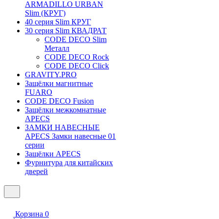
ARMADILLO URBAN
Slim (КРУГ)
40 серия Slim КРУГ
30 серия Slim КВАДРАТ
CODE DECO Slim
Металл
CODE DECO Rock
CODE DECO Click
GRAVITY.PRO
Защёлки магнитные
FUARO
CODE DECO Fusion
Защёлки межкомнатные
APECS
ЗАМКИ НАВЕСНЫЕ
APECS Замки навесные 01
серии
Защёлки APECS
Фурнитура для китайских
дверей
Корзина
0