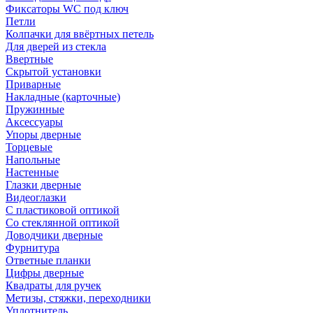
Фиксаторы WC под ключ
Петли
Колпачки для ввёртных петель
Для дверей из стекла
Ввертные
Скрытой установки
Приварные
Накладные (карточные)
Пружинные
Аксессуары
Упоры дверные
Торцевые
Напольные
Настенные
Глазки дверные
Видеоглазки
С пластиковой оптикой
Со стеклянной оптикой
Доводчики дверные
Фурнитура
Ответные планки
Цифры дверные
Квадраты для ручек
Метизы, стяжки, переходники
Уплотнитель