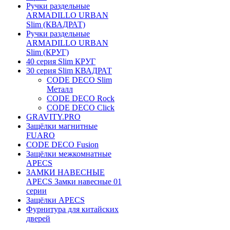
Ручки раздельные
ARMADILLO URBAN
Slim (КВАДРАТ)
Ручки раздельные
ARMADILLO URBAN
Slim (КРУГ)
40 серия Slim КРУГ
30 серия Slim КВАДРАТ
CODE DECO Slim
Металл
CODE DECO Rock
CODE DECO Click
GRAVITY.PRO
Защёлки магнитные
FUARO
CODE DECO Fusion
Защёлки межкомнатные
APECS
ЗАМКИ НАВЕСНЫЕ
APECS Замки навесные 01
серии
Защёлки APECS
Фурнитура для китайских
дверей