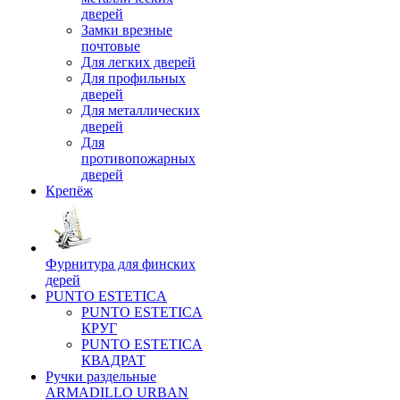
дверей
Замки врезные
почтовые
Для легких дверей
Для профильных
дверей
Для металлических
дверей
Для
противопожарных
дверей
Крепёж
Фурнитура для финских
дерей
PUNTO ESTETICA
PUNTO ESTETICA
КРУГ
PUNTO ESTETICA
КВАДРАТ
Ручки раздельные
ARMADILLO URBAN