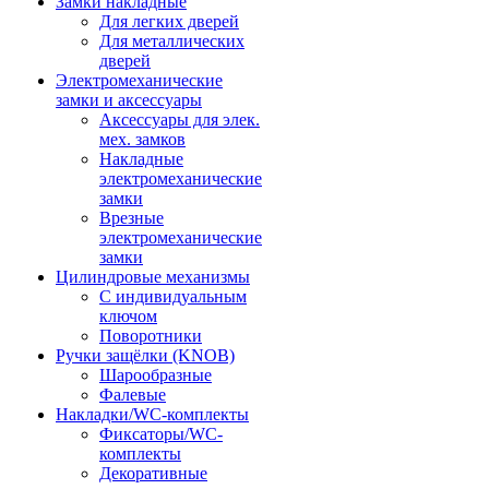
Замки накладные
Для легких дверей
Для металлических
дверей
Электромеханические
замки и аксессуары
Аксессуары для элек.
мех. замков
Накладные
электромеханические
замки
Врезные
электромеханические
замки
Цилиндровые механизмы
С индивидуальным
ключом
Поворотники
Ручки защёлки (KNOB)
Шарообразные
Фалевые
Накладки/WC-комплекты
Фиксаторы/WC-
комплекты
Декоративные