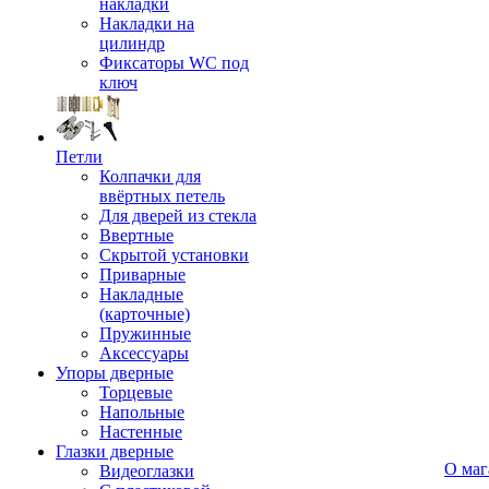
накладки
Накладки на
цилиндр
Фиксаторы WC под
ключ
Петли
Колпачки для
ввёртных петель
Для дверей из стекла
Ввертные
Скрытой установки
Приварные
Накладные
(карточные)
Пружинные
Аксессуары
Упоры дверные
Торцевые
Напольные
Настенные
Глазки дверные
О маг
Видеоглазки