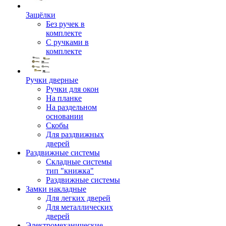
Защёлки
Без ручек в
комплекте
С ручками в
комплекте
Ручки дверные
Ручки для окон
На планке
На раздельном
основании
Скобы
Для раздвижных
дверей
Раздвижные системы
Складные системы
тип "книжка"
Раздвижные системы
Замки накладные
Для легких дверей
Для металлических
дверей
Электромеханические