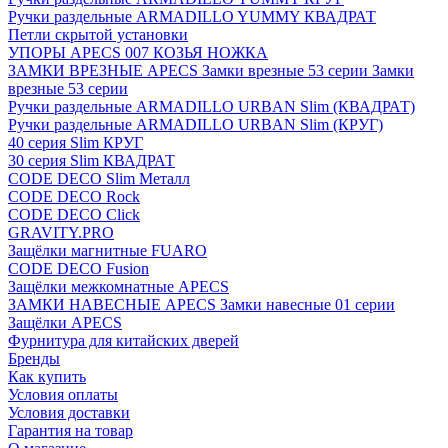
Ручки раздельные ARMADILLO YUMMY КВАДРАТ
Петли скрытой установки
УПОРЫ APECS 007 КОЗЬЯ НОЖКА
ЗАМКИ ВРЕЗНЫЕ APECS Замки врезные 53 серии Замки
врезные 53 серии
Ручки раздельные ARMADILLO URBAN Slim (КВАДРАТ)
Ручки раздельные ARMADILLO URBAN Slim (КРУГ)
40 серия Slim КРУГ
30 серия Slim КВАДРАТ
CODE DECO Slim Металл
CODE DECO Rock
CODE DECO Click
GRAVITY.PRO
Защёлки магнитные FUARO
CODE DECO Fusion
Защёлки межкомнатные APECS
ЗАМКИ НАВЕСНЫЕ APECS Замки навесные 01 серии
Защёлки APECS
Фурнитура для китайских дверей
Бренды
Как купить
Условия оплаты
Условия доставки
Гарантия на товар