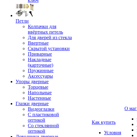
ключ
Петли
Колпачки для
ввёртных петель
Для дверей из стекла
Ввертные
Скрытой установки
Приварные
Накладные
(карточные)
Пружинные
Аксессуары
Упоры дверные
Торцевые
Напольные
Настенные
Глазки дверные
О маг
Видеоглазки
С пластиковой
оптикой
Как купить
Со стеклянной
оптикой
Условия
Доводчики дверные