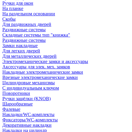
Ручки для окон
На планке
На раздельном основании
Скобы
Для раздвижных дверей
Раздвижные системы
Складные системы тип "книжка"
Раздвижные системы
Замки накладные
Для легких дверей
Для металлических дверей
Электромеханические замки и аксессуары
Аксессуары для элек. мех. замков
Накладные электромеханические замки
Врезные электромеханические замки
Цилиндровые механизмы
С индивидуальным ключом
Поворотники
Ручки защёлки (KNOB)
Шарообразные
Фалевые
Накладки/WC-комплекты
Фиксаторы/WC-комплекты
Декоративные накладки
Накладки на цилиндр