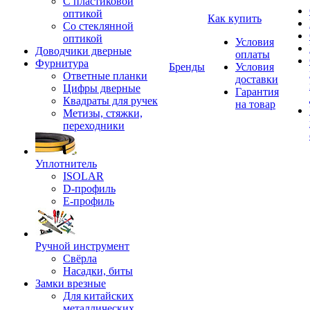
С пластиковой
оптикой
Как купить
Со стеклянной
оптикой
Условия
Доводчики дверные
оплаты
Фурнитура
Бренды
Условия
Ответные планки
доставки
Цифры дверные
Гарантия
Квадраты для ручек
на товар
Метизы, стяжки,
переходники
Уплотнитель
ISOLAR
D-профиль
Е-профиль
Ручной инструмент
Свёрла
Насадки, биты
Замки врезные
Для китайских
металлических