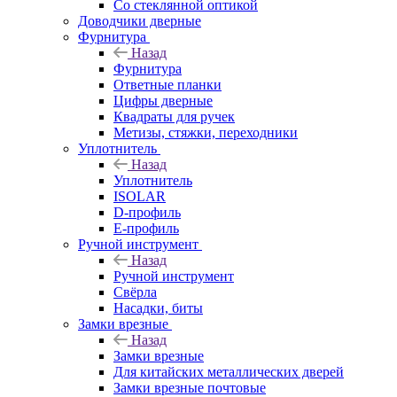
Со стеклянной оптикой
Доводчики дверные
Фурнитура
Назад
Фурнитура
Ответные планки
Цифры дверные
Квадраты для ручек
Метизы, стяжки, переходники
Уплотнитель
Назад
Уплотнитель
ISOLAR
D-профиль
Е-профиль
Ручной инструмент
Назад
Ручной инструмент
Свёрла
Насадки, биты
Замки врезные
Назад
Замки врезные
Для китайских металлических дверей
Замки врезные почтовые