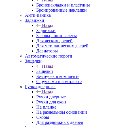
Броненакладки и пластины
Бронированные накладки
Анти-паника
Задвижки
Назад
Задвижки
Засовы, шпингалеты
Для легких дверей
Для металлических дверей
Девиаторы
Автоматические пороги
Защёлки
Назад
Защёлки
Без ручек в комплекте
С ручками в комплекте
Ручки дверные
Назад
Ручки дверные
Ручки для окон
На планке
На раздельном основании
Скобы
Для раздвижных дверей