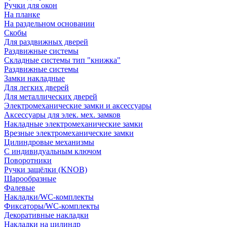
Ручки для окон
На планке
На раздельном основании
Скобы
Для раздвижных дверей
Раздвижные системы
Складные системы тип "книжка"
Раздвижные системы
Замки накладные
Для легких дверей
Для металлических дверей
Электромеханические замки и аксессуары
Аксессуары для элек. мех. замков
Накладные электромеханические замки
Врезные электромеханические замки
Цилиндровые механизмы
С индивидуальным ключом
Поворотники
Ручки защёлки (KNOB)
Шарообразные
Фалевые
Накладки/WC-комплекты
Фиксаторы/WC-комплекты
Декоративные накладки
Накладки на цилиндр