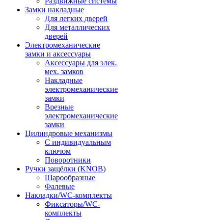
Раздвижные системы
Замки накладные
Для легких дверей
Для металлических
дверей
Электромеханические
замки и аксессуары
Аксессуары для элек.
мех. замков
Накладные
электромеханические
замки
Врезные
электромеханические
замки
Цилиндровые механизмы
С индивидуальным
ключом
Поворотники
Ручки защёлки (KNOB)
Шарообразные
Фалевые
Накладки/WC-комплекты
Фиксаторы/WC-
комплекты