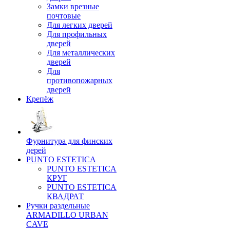
Замки врезные
почтовые
Для легких дверей
Для профильных
дверей
Для металлических
дверей
Для
противопожарных
дверей
Крепёж
Фурнитура для финских
дерей
PUNTO ESTETICA
PUNTO ESTETICA
КРУГ
PUNTO ESTETICA
КВАДРАТ
Ручки раздельные
ARMADILLO URBAN
CAVE