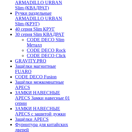
ARMADILLO URBAN
Slim (КВАДРАТ)
Ручки раздельные
ARMADILLO URBAN
Slim (КРУГ)
40 серия Slim КРУГ
30 серия Slim КВАДРАТ
CODE DECO Slim
Металл
CODE DECO Rock
CODE DECO Click
GRAVITY.PRO
Защёлки магнитные
FUARO
CODE DECO Fusion
Защёлки межкомнатные
APECS
ЗАМКИ НАВЕСНЫЕ
APECS Замки навесные 01
серии
ЗАМКИ НАВЕСНЫЕ
APECS с защитой дужки
Защёлки APECS
Фурнитура для китайских
дверей