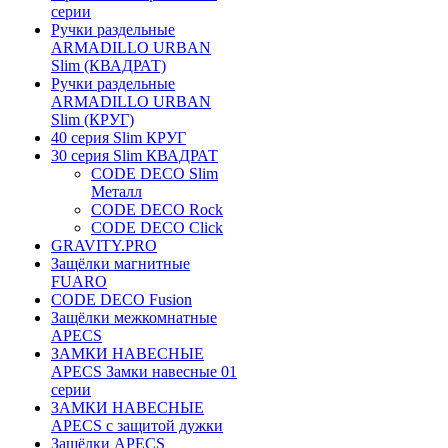
серии
Ручки раздельные
ARMADILLO URBAN
Slim (КВАДРАТ)
Ручки раздельные
ARMADILLO URBAN
Slim (КРУГ)
40 серия Slim КРУГ
30 серия Slim КВАДРАТ
CODE DECO Slim
Металл
CODE DECO Rock
CODE DECO Click
GRAVITY.PRO
Защёлки магнитные
FUARO
CODE DECO Fusion
Защёлки межкомнатные
APECS
ЗАМКИ НАВЕСНЫЕ
APECS Замки навесные 01
серии
ЗАМКИ НАВЕСНЫЕ
APECS с защитой дужки
Защёлки APECS