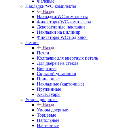
Фалевые
Накладки/WC-комплекты
Назад
Накладки/WC-комплекты
Фиксаторы/WC-комплекты
Декоративные накладки
Накладки на цилиндр
Фиксаторы WC под ключ
Петли
Назад
Петли
Колпачки для ввёртных петель
Для дверей из стекла
Ввертные
Скрытой установки
Приварные
Накладные (карточные)
Пружинные
Аксессуары
Упоры дверные
Назад
Упоры дверные
Торцевые
Напольные
Настенные