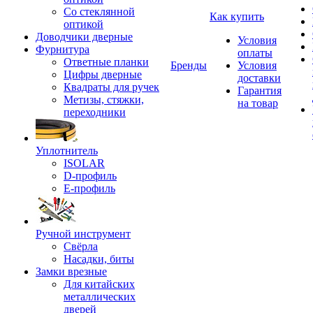
Со стеклянной
Как купить
оптикой
Доводчики дверные
Условия
Фурнитура
оплаты
Ответные планки
Бренды
Условия
Цифры дверные
доставки
Квадраты для ручек
Гарантия
Метизы, стяжки,
на товар
переходники
Уплотнитель
ISOLAR
D-профиль
Е-профиль
Ручной инструмент
Свёрла
Насадки, биты
Замки врезные
Для китайских
металлических
дверей