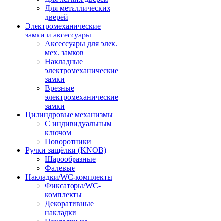
Для металлических
дверей
Электромеханические
замки и аксессуары
Аксессуары для элек.
мех. замков
Накладные
электромеханические
замки
Врезные
электромеханические
замки
Цилиндровые механизмы
С индивидуальным
ключом
Поворотники
Ручки защёлки (KNOB)
Шарообразные
Фалевые
Накладки/WC-комплекты
Фиксаторы/WC-
комплекты
Декоративные
накладки