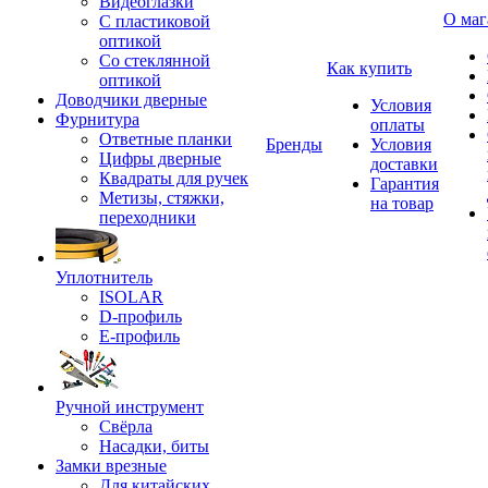
Видеоглазки
О маг
С пластиковой
оптикой
Со стеклянной
Как купить
оптикой
Доводчики дверные
Условия
Фурнитура
оплаты
Ответные планки
Бренды
Условия
Цифры дверные
доставки
Квадраты для ручек
Гарантия
Метизы, стяжки,
на товар
переходники
Уплотнитель
ISOLAR
D-профиль
Е-профиль
Ручной инструмент
Свёрла
Насадки, биты
Замки врезные
Для китайских