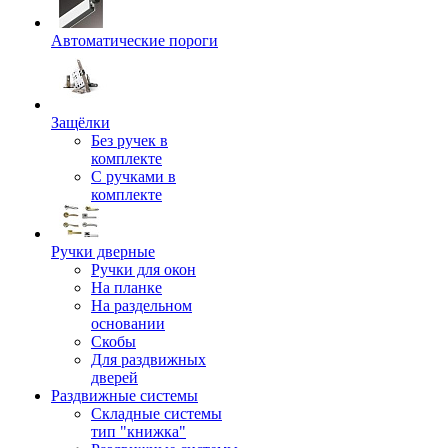
Автоматические пороги
Защёлки
Без ручек в
комплекте
С ручками в
комплекте
Ручки дверные
Ручки для окон
На планке
На раздельном
основании
Скобы
Для раздвижных
дверей
Раздвижные системы
Складные системы
тип "книжка"