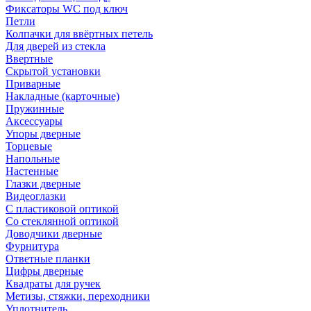
Фиксаторы WC под ключ
Петли
Колпачки для ввёртных петель
Для дверей из стекла
Ввертные
Скрытой установки
Приварные
Накладные (карточные)
Пружинные
Аксессуары
Упоры дверные
Торцевые
Напольные
Настенные
Глазки дверные
Видеоглазки
С пластиковой оптикой
Со стеклянной оптикой
Доводчики дверные
Фурнитура
Ответные планки
Цифры дверные
Квадраты для ручек
Метизы, стяжки, переходники
Уплотнитель