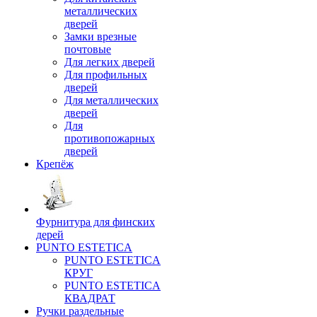
металлических
дверей
Замки врезные
почтовые
Для легких дверей
Для профильных
дверей
Для металлических
дверей
Для
противопожарных
дверей
Крепёж
Фурнитура для финских
дерей
PUNTO ESTETICA
PUNTO ESTETICA
КРУГ
PUNTO ESTETICA
КВАДРАТ
Ручки раздельные