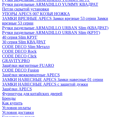
Ручки раздельные ARMADILLO YUMMY КВАДРАТ
Петли скрытой установки
УПОРЫ APECS 007 КОЗЬЯ НОЖКА
ЗАМКИ ВРЕЗНЫЕ APECS Замки врезные 53 серии Замки
врезные 53 серии
Ручки раздельные ARMADILLO URBAN Slim (КВАДРАТ)
Ручки раздельные ARMADILLO URBAN Slim (КРУГ)
40 серия Slim КРУГ
30 серия Slim КВАДРАТ
CODE DECO Slim Металл
CODE DECO Rock
CODE DECO Click
GRAVITY.PRO
Защёлки магнитные FUARO
CODE DECO Fusion
Защёлки межкомнатные APECS
ЗАМКИ НАВЕСНЫЕ APECS Замки навесные 01 серии
ЗАМКИ НАВЕСНЫЕ APECS с защитой дужки
Защёлки APECS
Фурнитура для китайских дверей
Бренды
Как купить
Условия оплаты
Условия доставки