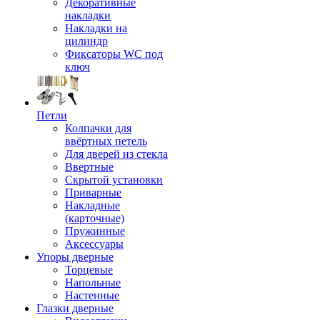
Декоративные
накладки
Накладки на
цилиндр
Фиксаторы WC под
ключ
Петли
Колпачки для
ввёртных петель
Для дверей из стекла
Ввертные
Скрытой установки
Приварные
Накладные
(карточные)
Пружинные
Аксессуары
Упоры дверные
Торцевые
Напольные
Настенные
Глазки дверные