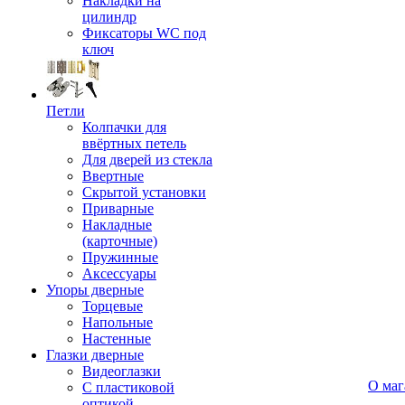
Накладки на
цилиндр
Фиксаторы WC под
ключ
Петли
Колпачки для
ввёртных петель
Для дверей из стекла
Ввертные
Скрытой установки
Приварные
Накладные
(карточные)
Пружинные
Аксессуары
Упоры дверные
Торцевые
Напольные
Настенные
Глазки дверные
Видеоглазки
О маг
С пластиковой
оптикой