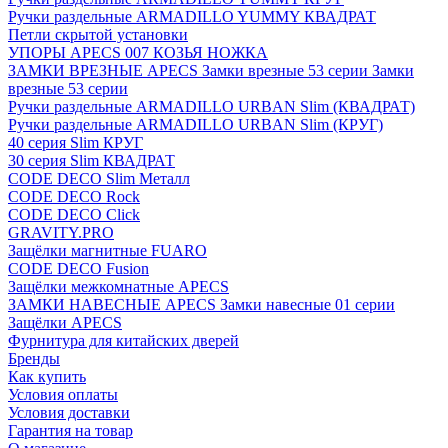
Ручки раздельные ARMADILLO YUMMY КВАДРАТ
Петли скрытой установки
УПОРЫ APECS 007 КОЗЬЯ НОЖКА
ЗАМКИ ВРЕЗНЫЕ APECS Замки врезные 53 серии Замки
врезные 53 серии
Ручки раздельные ARMADILLO URBAN Slim (КВАДРАТ)
Ручки раздельные ARMADILLO URBAN Slim (КРУГ)
40 серия Slim КРУГ
30 серия Slim КВАДРАТ
CODE DECO Slim Металл
CODE DECO Rock
CODE DECO Click
GRAVITY.PRO
Защёлки магнитные FUARO
CODE DECO Fusion
Защёлки межкомнатные APECS
ЗАМКИ НАВЕСНЫЕ APECS Замки навесные 01 серии
Защёлки APECS
Фурнитура для китайских дверей
Бренды
Как купить
Условия оплаты
Условия доставки
Гарантия на товар