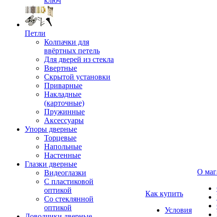
ключ
Петли
Колпачки для
ввёртных петель
Для дверей из стекла
Ввертные
Скрытой установки
Приварные
Накладные
(карточные)
Пружинные
Аксессуары
Упоры дверные
Торцевые
Напольные
Настенные
Глазки дверные
О маг
Видеоглазки
С пластиковой
оптикой
Как купить
Со стеклянной
оптикой
Условия
Доводчики дверные