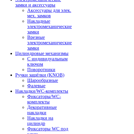
замки и аксессуары
Аксессуары для элек.
мех. замков
Накладные
электромеханические
замки
Врезные
электромеханические
замки
Цилиндровые механизмы
С индивидуальным
ключом
Поворотники
Ручки защёлки (KNOB)
Шарообразные
Фалевые
Накладки/WC-комплекты
Фиксаторы/WC-
комплекты
Декоративные
накладки
Накладки на
цилиндр
Фиксаторы WC под