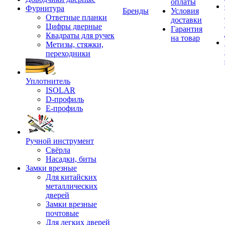
оплаты
Фурнитура
Бренды
Условия
Ответные планки
доставки
Цифры дверные
Гарантия
Квадраты для ручек
на товар
Метизы, стяжки,
переходники
Уплотнитель
ISOLAR
D-профиль
Е-профиль
Ручной инструмент
Свёрла
Насадки, биты
Замки врезные
Для китайских
металлических
дверей
Замки врезные
почтовые
Для легких дверей