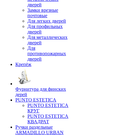
дверей
Замки врезные
почтовые
Для легких дверей
Для профильных
дверей
Для металлических
дверей
Для
противопожарных
дверей
Крепёж
Фурнитура для финских
дерей
PUNTO ESTETICA
PUNTO ESTETICA
КРУГ
PUNTO ESTETICA
КВАДРАТ
Ручки раздельные
ARMADILLO URBAN