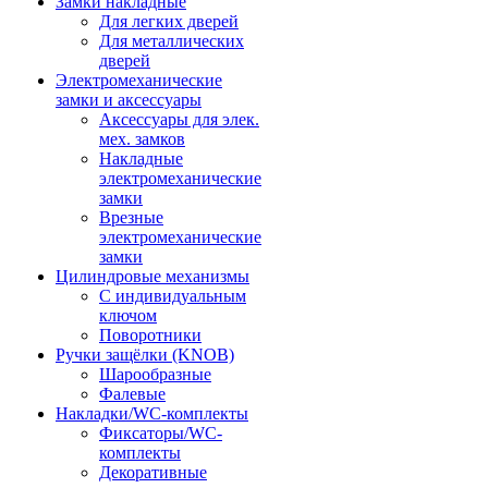
Замки накладные
Для легких дверей
Для металлических
дверей
Электромеханические
замки и аксессуары
Аксессуары для элек.
мех. замков
Накладные
электромеханические
замки
Врезные
электромеханические
замки
Цилиндровые механизмы
С индивидуальным
ключом
Поворотники
Ручки защёлки (KNOB)
Шарообразные
Фалевые
Накладки/WC-комплекты
Фиксаторы/WC-
комплекты
Декоративные