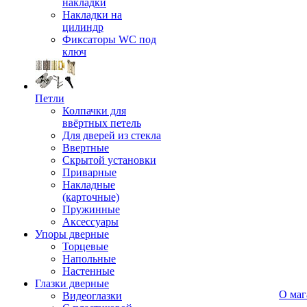
накладки
Накладки на
цилиндр
Фиксаторы WC под
ключ
Петли
Колпачки для
ввёртных петель
Для дверей из стекла
Ввертные
Скрытой установки
Приварные
Накладные
(карточные)
Пружинные
Аксессуары
Упоры дверные
Торцевые
Напольные
Настенные
Глазки дверные
О маг
Видеоглазки