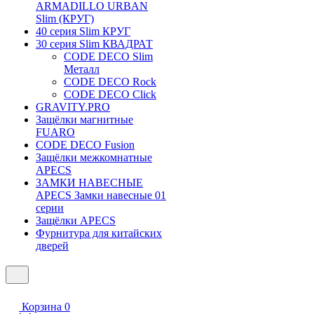
ARMADILLO URBAN
Slim (КРУГ)
40 серия Slim КРУГ
30 серия Slim КВАДРАТ
CODE DECO Slim
Металл
CODE DECO Rock
CODE DECO Click
GRAVITY.PRO
Защёлки магнитные
FUARO
CODE DECO Fusion
Защёлки межкомнатные
APECS
ЗАМКИ НАВЕСНЫЕ
APECS Замки навесные 01
серии
Защёлки APECS
Фурнитура для китайских
дверей
Корзина
0