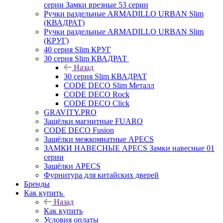
серии Замки врезные 53 серии
Ручки раздельные ARMADILLO URBAN Slim
(КВАДРАТ)
Ручки раздельные ARMADILLO URBAN Slim
(КРУГ)
40 серия Slim КРУГ
30 серия Slim КВАДРАТ
Назад
30 серия Slim КВАДРАТ
CODE DECO Slim Металл
CODE DECO Rock
CODE DECO Click
GRAVITY.PRO
Защёлки магнитные FUARO
CODE DECO Fusion
Защёлки межкомнатные APECS
ЗАМКИ НАВЕСНЫЕ APECS Замки навесные 01
серии
Защёлки APECS
Фурнитура для китайских дверей
Бренды
Как купить
Назад
Как купить
Условия оплаты