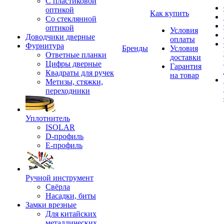
С пластиковой
оптикой
Как купить
Со стеклянной
оптикой
Условия
Доводчики дверные
оплаты
Фурнитура
Бренды
Условия
Ответные планки
доставки
Цифры дверные
Гарантия
Квадраты для ручек
на товар
Метизы, стяжки,
переходники
Уплотнитель
ISOLAR
D-профиль
Е-профиль
Ручной инструмент
Свёрла
Насадки, биты
Замки врезные
Для китайских
металлических