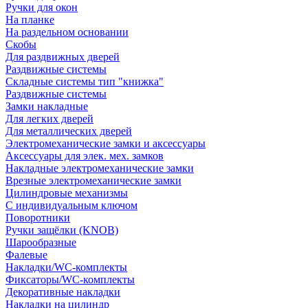
Ручки для окон
На планке
На раздельном основании
Скобы
Для раздвижных дверей
Раздвижные системы
Складные системы тип "книжка"
Раздвижные системы
Замки накладные
Для легких дверей
Для металлических дверей
Электромеханические замки и аксессуары
Аксессуары для элек. мех. замков
Накладные электромеханические замки
Врезные электромеханические замки
Цилиндровые механизмы
С индивидуальным ключом
Поворотники
Ручки защёлки (KNOB)
Шарообразные
Фалевые
Накладки/WC-комплекты
Фиксаторы/WC-комплекты
Декоративные накладки
Накладки на цилиндр