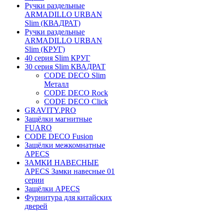
Ручки раздельные
ARMADILLO URBAN
Slim (КВАДРАТ)
Ручки раздельные
ARMADILLO URBAN
Slim (КРУГ)
40 серия Slim КРУГ
30 серия Slim КВАДРАТ
CODE DECO Slim
Металл
CODE DECO Rock
CODE DECO Click
GRAVITY.PRO
Защёлки магнитные
FUARO
CODE DECO Fusion
Защёлки межкомнатные
APECS
ЗАМКИ НАВЕСНЫЕ
APECS Замки навесные 01
серии
Защёлки APECS
Фурнитура для китайских
дверей