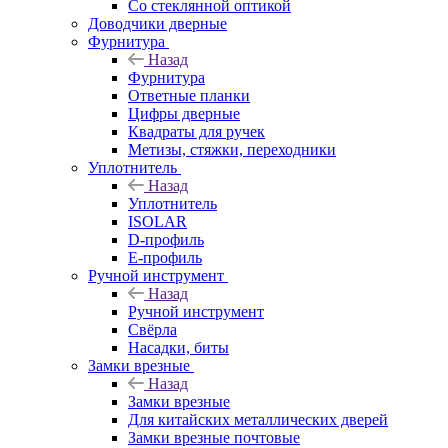
Со стеклянной оптикой
Доводчики дверные
Фурнитура
Назад
Фурнитура
Ответные планки
Цифры дверные
Квадраты для ручек
Метизы, стяжки, переходники
Уплотнитель
Назад
Уплотнитель
ISOLAR
D-профиль
Е-профиль
Ручной инструмент
Назад
Ручной инструмент
Свёрла
Насадки, биты
Замки врезные
Назад
Замки врезные
Для китайских металлических дверей
Замки врезные почтовые