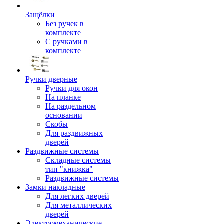
Защёлки
Без ручек в
комплекте
С ручками в
комплекте
Ручки дверные
Ручки для окон
На планке
На раздельном
основании
Скобы
Для раздвижных
дверей
Раздвижные системы
Складные системы
тип "книжка"
Раздвижные системы
Замки накладные
Для легких дверей
Для металлических
дверей
Электромеханические