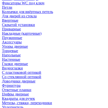
Фиксаторы WC под ключ
Петли
Колпачки для ввёртных петель
Для дверей из стекла
Ввертные
Скрытой установки
Приварные
Накладные (карточные)
Пружинные
Аксессуары
Упоры дверные
Торцевые
Напольные
Настенные
Глазки дверные
Видеоглазки
С пластиковой оптикой
Со стеклянной оптикой
Доводчики дверные
Фурнитура
Ответные планки
Цифры дверные
Квадраты для ручек
Метизы, стяжки, переходники
Уплотнитель