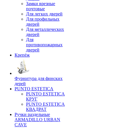
Замки врезные
почтовые
Для легких дверей
Для профильных
дверей
Для металлических
дверей
Для
противопожарных
дверей
Крепёж
Фурнитура для финских
дерей
PUNTO ESTETICA
PUNTO ESTETICA
КРУГ
PUNTO ESTETICA
КВАДРАТ
Ручки раздельные
ARMADILLO URBAN
CAVE