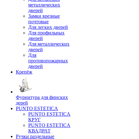
металлических
дверей
Замки врезные
почтовые
Для легких дверей
Для профильных
дверей
Для металлических
дверей
Для
противопожарных
дверей
Крепёж
Фурнитура для финских
дерей
PUNTO ESTETICA
PUNTO ESTETICA
КРУГ
PUNTO ESTETICA
КВАДРАТ
Ручки раздельные