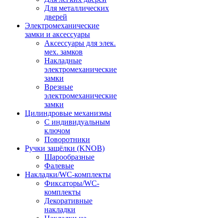
Для металлических
дверей
Электромеханические
замки и аксессуары
Аксессуары для элек.
мех. замков
Накладные
электромеханические
замки
Врезные
электромеханические
замки
Цилиндровые механизмы
С индивидуальным
ключом
Поворотники
Ручки защёлки (KNOB)
Шарообразные
Фалевые
Накладки/WC-комплекты
Фиксаторы/WC-
комплекты
Декоративные
накладки