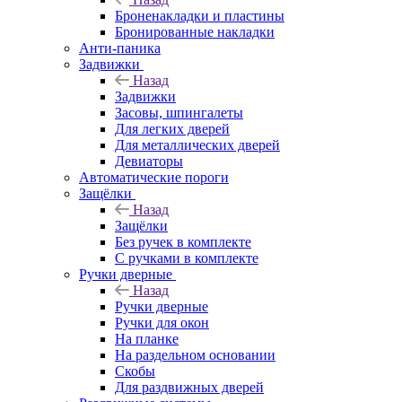
Броненакладки и пластины
Бронированные накладки
Анти-паника
Задвижки
Назад
Задвижки
Засовы, шпингалеты
Для легких дверей
Для металлических дверей
Девиаторы
Автоматические пороги
Защёлки
Назад
Защёлки
Без ручек в комплекте
С ручками в комплекте
Ручки дверные
Назад
Ручки дверные
Ручки для окон
На планке
На раздельном основании
Скобы
Для раздвижных дверей