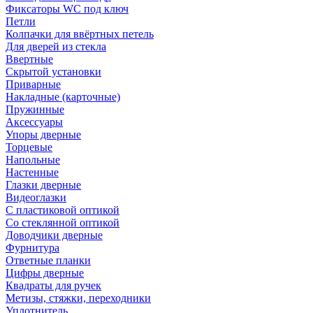
Фиксаторы WC под ключ
Петли
Колпачки для ввёртных петель
Для дверей из стекла
Ввертные
Скрытой установки
Приварные
Накладные (карточные)
Пружинные
Аксессуары
Упоры дверные
Торцевые
Напольные
Настенные
Глазки дверные
Видеоглазки
С пластиковой оптикой
Со стеклянной оптикой
Доводчики дверные
Фурнитура
Ответные планки
Цифры дверные
Квадраты для ручек
Метизы, стяжки, переходники
Уплотнитель