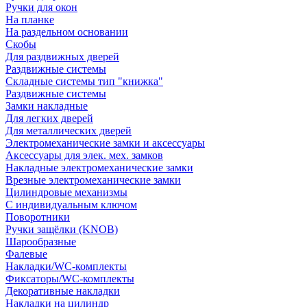
Ручки для окон
На планке
На раздельном основании
Скобы
Для раздвижных дверей
Раздвижные системы
Складные системы тип "книжка"
Раздвижные системы
Замки накладные
Для легких дверей
Для металлических дверей
Электромеханические замки и аксессуары
Аксессуары для элек. мех. замков
Накладные электромеханические замки
Врезные электромеханические замки
Цилиндровые механизмы
С индивидуальным ключом
Поворотники
Ручки защёлки (KNOB)
Шарообразные
Фалевые
Накладки/WC-комплекты
Фиксаторы/WC-комплекты
Декоративные накладки
Накладки на цилиндр