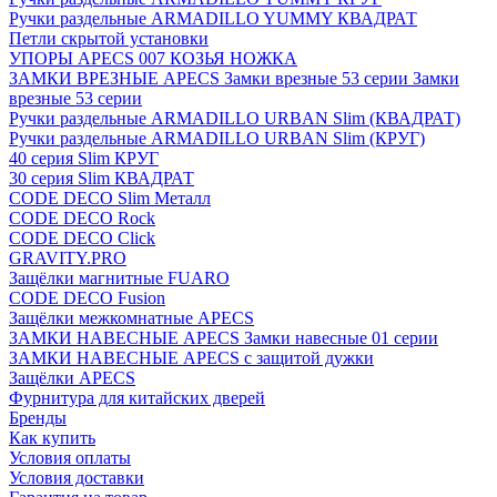
Ручки раздельные ARMADILLO YUMMY КВАДРАТ
Петли скрытой установки
УПОРЫ APECS 007 КОЗЬЯ НОЖКА
ЗАМКИ ВРЕЗНЫЕ APECS Замки врезные 53 серии Замки
врезные 53 серии
Ручки раздельные ARMADILLO URBAN Slim (КВАДРАТ)
Ручки раздельные ARMADILLO URBAN Slim (КРУГ)
40 серия Slim КРУГ
30 серия Slim КВАДРАТ
CODE DECO Slim Металл
CODE DECO Rock
CODE DECO Click
GRAVITY.PRO
Защёлки магнитные FUARO
CODE DECO Fusion
Защёлки межкомнатные APECS
ЗАМКИ НАВЕСНЫЕ APECS Замки навесные 01 серии
ЗАМКИ НАВЕСНЫЕ APECS с защитой дужки
Защёлки APECS
Фурнитура для китайских дверей
Бренды
Как купить
Условия оплаты
Условия доставки