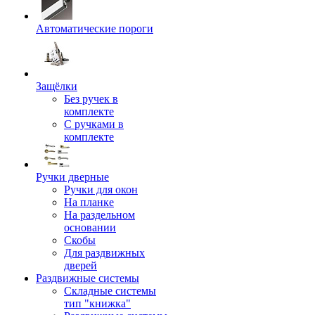
Автоматические пороги
Защёлки
Без ручек в
комплекте
С ручками в
комплекте
Ручки дверные
Ручки для окон
На планке
На раздельном
основании
Скобы
Для раздвижных
дверей
Раздвижные системы
Складные системы
тип "книжка"