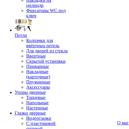
Накладки на
цилиндр
Фиксаторы WC под
ключ
Петли
Колпачки для
ввёртных петель
Для дверей из стекла
Ввертные
Скрытой установки
Приварные
Накладные
(карточные)
Пружинные
Аксессуары
Упоры дверные
Торцевые
Напольные
Настенные
Глазки дверные
Видеоглазки
О маг
С пластиковой
оптикой