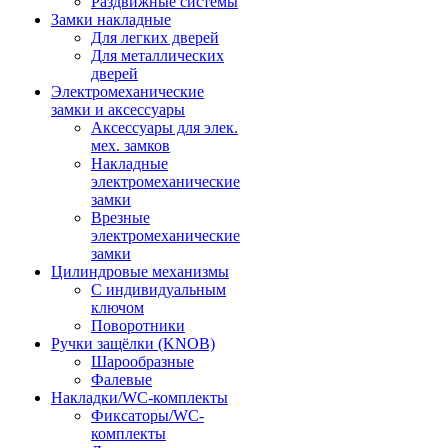
Раздвижные системы
Замки накладные
Для легких дверей
Для металлических
дверей
Электромеханические
замки и аксессуары
Аксессуары для элек.
мех. замков
Накладные
электромеханические
замки
Врезные
электромеханические
замки
Цилиндровые механизмы
С индивидуальным
ключом
Поворотники
Ручки защёлки (KNOB)
Шарообразные
Фалевые
Накладки/WC-комплекты
Фиксаторы/WC-
комплекты