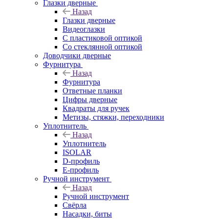
Глазки дверные
Назад
Глазки дверные
Видеоглазки
С пластиковой оптикой
Со стеклянной оптикой
Доводчики дверные
Фурнитура
Назад
Фурнитура
Ответные планки
Цифры дверные
Квадраты для ручек
Метизы, стяжки, переходники
Уплотнитель
Назад
Уплотнитель
ISOLAR
D-профиль
Е-профиль
Ручной инструмент
Назад
Ручной инструмент
Свёрла
Насадки, биты