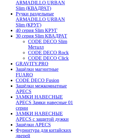
ARMADILLO URBAN
Slim (КВАДРАТ)
Ручки раздельные
ARMADILLO URBAN
Slim (КРУГ)
40 серия Slim КРУГ
30 серия Slim КВАДРАТ
CODE DECO Slim
Металл
CODE DECO Rock
CODE DECO Click
GRAVITY.PRO
Защёлки магнитные
FUARO
CODE DECO Fusion
Защёлки межкомнатные
APECS
ЗАМКИ НАВЕСНЫЕ
APECS Замки навесные 01
серии
ЗАМКИ НАВЕСНЫЕ
APECS с защитой дужки
Защёлки APECS
Фурнитура для китайских
дверей