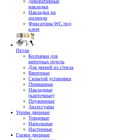
Декоративные
накладки
Накладки на
цилиндр
Фиксаторы WC под
ключ
Петли
Колпачки для
ввёртных петель
Для дверей из стекла
Ввертные
Скрытой установки
Приварные
Накладные
(карточные)
Пружинные
Аксессуары
Упоры дверные
Торцевые
Напольные
Настенные
Глазки дверные