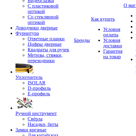
Видеоглазки
О маг
С пластиковой
оптикой
Со стеклянной
Как купить
оптикой
Доводчики дверные
Условия
Фурнитура
оплаты
Ответные планки
Бренды
Условия
Цифры дверные
доставки
Квадраты для ручек
Гарантия
Метизы, стяжки,
на товар
переходники
Уплотнитель
ISOLAR
D-профиль
Е-профиль
Ручной инструмент
Свёрла
Насадки, биты
Замки врезные
Для китайских