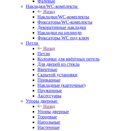
Фалевые
Накладки/WC-комплекты
Назад
Накладки/WC-комплекты
Фиксаторы/WC-комплекты
Декоративные накладки
Накладки на цилиндр
Фиксаторы WC под ключ
Петли
Назад
Петли
Колпачки для ввёртных петель
Для дверей из стекла
Ввертные
Скрытой установки
Приварные
Накладные (карточные)
Пружинные
Аксессуары
Упоры дверные
Назад
Упоры дверные
Торцевые
Напольные
Настенные