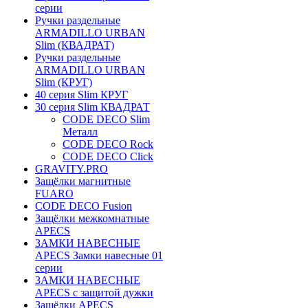
серии
Ручки раздельные
ARMADILLO URBAN
Slim (КВАДРАТ)
Ручки раздельные
ARMADILLO URBAN
Slim (КРУГ)
40 серия Slim КРУГ
30 серия Slim КВАДРАТ
CODE DECO Slim
Металл
CODE DECO Rock
CODE DECO Click
GRAVITY.PRO
Защёлки магнитные
FUARO
CODE DECO Fusion
Защёлки межкомнатные
APECS
ЗАМКИ НАВЕСНЫЕ
APECS Замки навесные 01
серии
ЗАМКИ НАВЕСНЫЕ
APECS с защитой дужки
Защёлки APECS