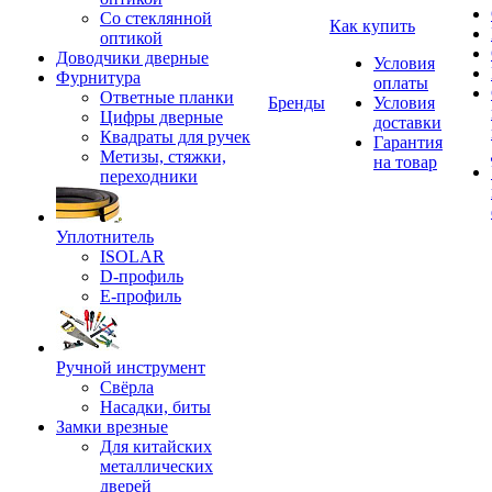
Со стеклянной
Как купить
оптикой
Доводчики дверные
Условия
Фурнитура
оплаты
Ответные планки
Бренды
Условия
Цифры дверные
доставки
Квадраты для ручек
Гарантия
Метизы, стяжки,
на товар
переходники
Уплотнитель
ISOLAR
D-профиль
Е-профиль
Ручной инструмент
Свёрла
Насадки, биты
Замки врезные
Для китайских
металлических
дверей