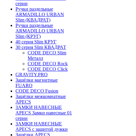
серии
Ручки раздельные
ARMADILLO URBAN
Slim (КВАДРАТ)
Ручки раздельные
ARMADILLO URBAN
Slim (КРУГ)
40 серия Slim КРУГ
30 серия Slim КВАДРАТ
CODE DECO Slim
Металл
CODE DECO Rock
CODE DECO Click
GRAVITY.PRO
Защёлки магнитные
FUARO
CODE DECO Fusion
Защёлки межкомнатные
APECS
ЗАМКИ НАВЕСНЫЕ
APECS Замки навесные 01
серии
ЗАМКИ НАВЕСНЫЕ
APECS с защитой дужки
Защёлки APECS