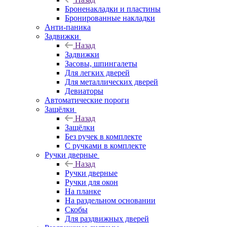
Броненакладки и пластины
Бронированные накладки
Анти-паника
Задвижки
Назад
Задвижки
Засовы, шпингалеты
Для легких дверей
Для металлических дверей
Девиаторы
Автоматические пороги
Защёлки
Назад
Защёлки
Без ручек в комплекте
С ручками в комплекте
Ручки дверные
Назад
Ручки дверные
Ручки для окон
На планке
На раздельном основании
Скобы
Для раздвижных дверей