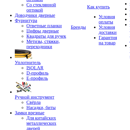
Со стеклянной
Как купить
оптикой
Доводчики дверные
Условия
Фурнитура
оплаты
Ответные планки
Бренды
Условия
Цифры дверные
доставки
Квадраты для ручек
Гарантия
Метизы, стяжки,
на товар
переходники
Уплотнитель
ISOLAR
D-профиль
Е-профиль
Ручной инструмент
Свёрла
Насадки, биты
Замки врезные
Для китайских
металлических
дверей