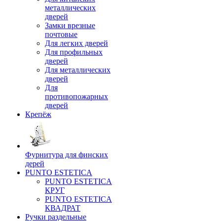
металлических
дверей
Замки врезные
почтовые
Для легких дверей
Для профильных
дверей
Для металлических
дверей
Для
противопожарных
дверей
Крепёж
Фурнитура для финских
дерей
PUNTO ESTETICA
PUNTO ESTETICA
КРУГ
PUNTO ESTETICA
КВАДРАТ
Ручки раздельные