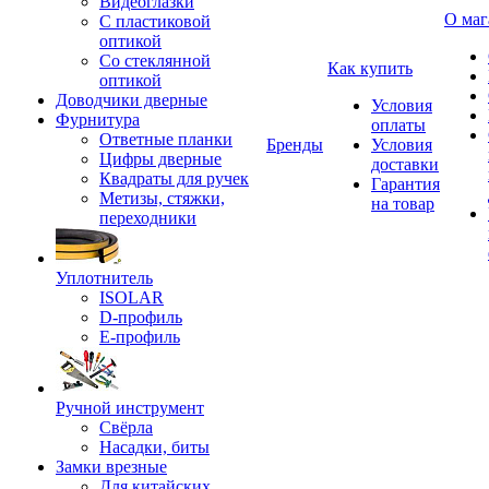
Видеоглазки
О маг
С пластиковой
оптикой
Со стеклянной
Как купить
оптикой
Доводчики дверные
Условия
Фурнитура
оплаты
Ответные планки
Бренды
Условия
Цифры дверные
доставки
Квадраты для ручек
Гарантия
Метизы, стяжки,
на товар
переходники
Уплотнитель
ISOLAR
D-профиль
Е-профиль
Ручной инструмент
Свёрла
Насадки, биты
Замки врезные
Для китайских