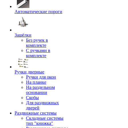
Автоматические пороги
Защёлки
Без ручек в
комплекте
С ручками в
комплекте
Ручки дверные
Ручки для окон
На планке
На раздельном
основании
Скобы
Для раздвижных
дверей
Раздвижные системы
Складные системы
тип "книжка"