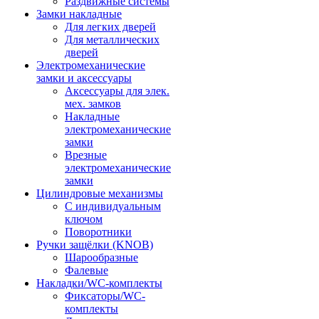
Раздвижные системы
Замки накладные
Для легких дверей
Для металлических
дверей
Электромеханические
замки и аксессуары
Аксессуары для элек.
мех. замков
Накладные
электромеханические
замки
Врезные
электромеханические
замки
Цилиндровые механизмы
С индивидуальным
ключом
Поворотники
Ручки защёлки (KNOB)
Шарообразные
Фалевые
Накладки/WC-комплекты
Фиксаторы/WC-
комплекты