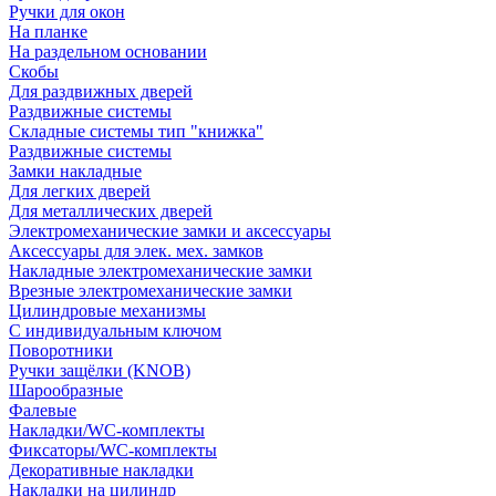
Ручки для окон
На планке
На раздельном основании
Скобы
Для раздвижных дверей
Раздвижные системы
Складные системы тип "книжка"
Раздвижные системы
Замки накладные
Для легких дверей
Для металлических дверей
Электромеханические замки и аксессуары
Аксессуары для элек. мех. замков
Накладные электромеханические замки
Врезные электромеханические замки
Цилиндровые механизмы
С индивидуальным ключом
Поворотники
Ручки защёлки (KNOB)
Шарообразные
Фалевые
Накладки/WC-комплекты
Фиксаторы/WC-комплекты
Декоративные накладки
Накладки на цилиндр