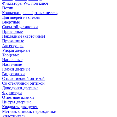
Фиксаторы WC под ключ
Петли
Колпачки для ввёртных петель
Для дверей из стекла
Ввертные
Скрытой установки
Приварные
Накладные (карточные)
Пружинные
Аксессуары
Упоры дверные
Торцевые
Напольные
Настенные
Глазки дверные
Видеоглазки
С пластиковой оптикой
Со стеклянной оптикой
Доводчики дверные
Фурнитура
Ответные планки
Цифры дверные
Квадраты для ручек
Метизы, стяжки, переходники
Уплотнитель