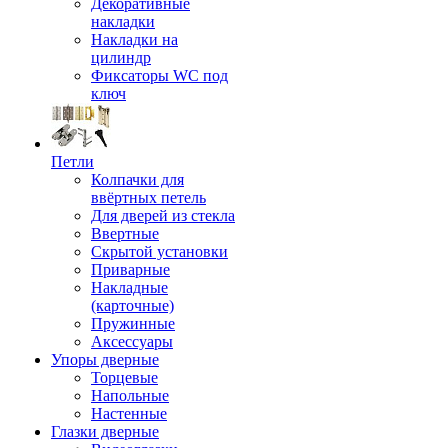
Декоративные
накладки
Накладки на
цилиндр
Фиксаторы WC под
ключ
Петли
Колпачки для
ввёртных петель
Для дверей из стекла
Ввертные
Скрытой установки
Приварные
Накладные
(карточные)
Пружинные
Аксессуары
Упоры дверные
Торцевые
Напольные
Настенные
Глазки дверные