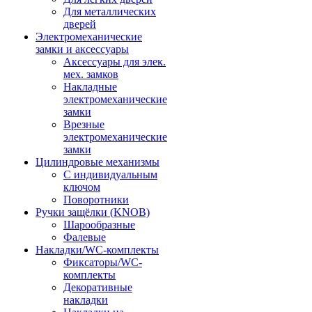
Для металлических
дверей
Электромеханические
замки и аксессуары
Аксессуары для элек.
мех. замков
Накладные
электромеханические
замки
Врезные
электромеханические
замки
Цилиндровые механизмы
С индивидуальным
ключом
Поворотники
Ручки защёлки (KNOB)
Шарообразные
Фалевые
Накладки/WC-комплекты
Фиксаторы/WC-
комплекты
Декоративные
накладки