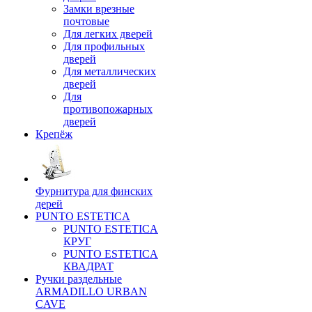
Замки врезные
почтовые
Для легких дверей
Для профильных
дверей
Для металлических
дверей
Для
противопожарных
дверей
Крепёж
Фурнитура для финских
дерей
PUNTO ESTETICA
PUNTO ESTETICA
КРУГ
PUNTO ESTETICA
КВАДРАТ
Ручки раздельные
ARMADILLO URBAN
CAVE