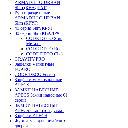
ARMADILLO URBAN
Slim (КВАДРАТ)
Ручки раздельные
ARMADILLO URBAN
Slim (КРУГ)
40 серия Slim КРУГ
30 серия Slim КВАДРАТ
CODE DECO Slim
Металл
CODE DECO Rock
CODE DECO Click
GRAVITY.PRO
Защёлки магнитные
FUARO
CODE DECO Fusion
Защёлки межкомнатные
APECS
ЗАМКИ НАВЕСНЫЕ
APECS Замки навесные 01
серии
ЗАМКИ НАВЕСНЫЕ
APECS с защитой дужки
Защёлки APECS
Фурнитура для китайских
дверей