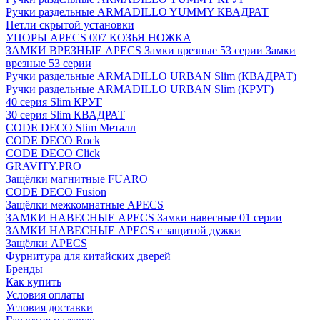
Ручки раздельные ARMADILLO YUMMY КВАДРАТ
Петли скрытой установки
УПОРЫ APECS 007 КОЗЬЯ НОЖКА
ЗАМКИ ВРЕЗНЫЕ APECS Замки врезные 53 серии Замки
врезные 53 серии
Ручки раздельные ARMADILLO URBAN Slim (КВАДРАТ)
Ручки раздельные ARMADILLO URBAN Slim (КРУГ)
40 серия Slim КРУГ
30 серия Slim КВАДРАТ
CODE DECO Slim Металл
CODE DECO Rock
CODE DECO Click
GRAVITY.PRO
Защёлки магнитные FUARO
CODE DECO Fusion
Защёлки межкомнатные APECS
ЗАМКИ НАВЕСНЫЕ APECS Замки навесные 01 серии
ЗАМКИ НАВЕСНЫЕ APECS с защитой дужки
Защёлки APECS
Фурнитура для китайских дверей
Бренды
Как купить
Условия оплаты
Условия доставки