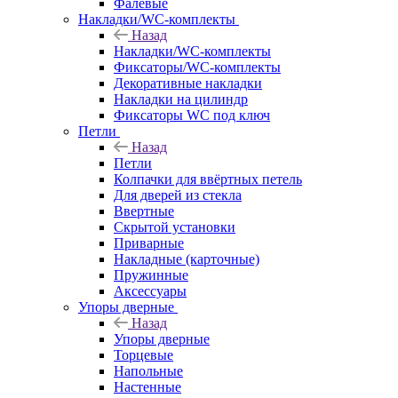
Фалевые
Накладки/WC-комплекты
Назад
Накладки/WC-комплекты
Фиксаторы/WC-комплекты
Декоративные накладки
Накладки на цилиндр
Фиксаторы WC под ключ
Петли
Назад
Петли
Колпачки для ввёртных петель
Для дверей из стекла
Ввертные
Скрытой установки
Приварные
Накладные (карточные)
Пружинные
Аксессуары
Упоры дверные
Назад
Упоры дверные
Торцевые
Напольные
Настенные