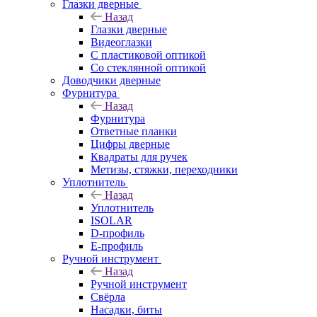
Глазки дверные
Назад
Глазки дверные
Видеоглазки
С пластиковой оптикой
Со стеклянной оптикой
Доводчики дверные
Фурнитура
Назад
Фурнитура
Ответные планки
Цифры дверные
Квадраты для ручек
Метизы, стяжки, переходники
Уплотнитель
Назад
Уплотнитель
ISOLAR
D-профиль
Е-профиль
Ручной инструмент
Назад
Ручной инструмент
Свёрла
Насадки, биты