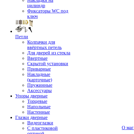
Накладки на
цилиндр
Фиксаторы WC под
ключ
Петли
Колпачки для
ввёртных петель
Для дверей из стекла
Ввертные
Скрытой установки
Приварные
Накладные
(карточные)
Пружинные
Аксессуары
Упоры дверные
Торцевые
Напольные
Настенные
Глазки дверные
Видеоглазки
О маг
С пластиковой
оптикой