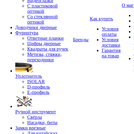
Видеоглазки
О маг
С пластиковой
оптикой
Со стеклянной
Как купить
оптикой
Доводчики дверные
Условия
Фурнитура
оплаты
Ответные планки
Бренды
Условия
Цифры дверные
доставки
Квадраты для ручек
Гарантия
Метизы, стяжки,
на товар
переходники
Уплотнитель
ISOLAR
D-профиль
Е-профиль
Ручной инструмент
Свёрла
Насадки, биты
Замки врезные
Для китайских