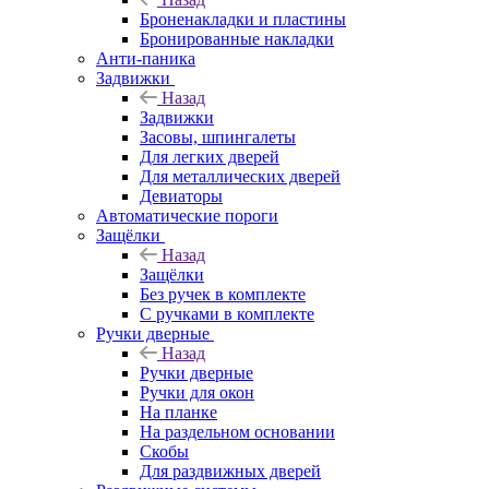
Броненакладки и пластины
Бронированные накладки
Анти-паника
Задвижки
Назад
Задвижки
Засовы, шпингалеты
Для легких дверей
Для металлических дверей
Девиаторы
Автоматические пороги
Защёлки
Назад
Защёлки
Без ручек в комплекте
С ручками в комплекте
Ручки дверные
Назад
Ручки дверные
Ручки для окон
На планке
На раздельном основании
Скобы
Для раздвижных дверей