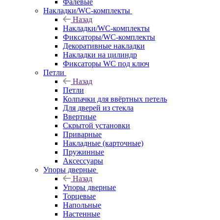
Фалевые
Накладки/WC-комплекты
Назад
Накладки/WC-комплекты
Фиксаторы/WC-комплекты
Декоративные накладки
Накладки на цилиндр
Фиксаторы WC под ключ
Петли
Назад
Петли
Колпачки для ввёртных петель
Для дверей из стекла
Ввертные
Скрытой установки
Приварные
Накладные (карточные)
Пружинные
Аксессуары
Упоры дверные
Назад
Упоры дверные
Торцевые
Напольные
Настенные