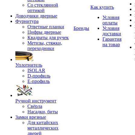
Со стеклянной
Как купить
оптикой
Доводчики дверные
Условия
Фурнитура
оплаты
Ответные планки
Бренды
Условия
Цифры дверные
доставки
Квадраты для ручек
Гарантия
Метизы, стяжки,
на товар
переходники
Уплотнитель
ISOLAR
D-профиль
Е-профиль
Ручной инструмент
Свёрла
Насадки, биты
Замки врезные
Для китайских
металлических
дверей