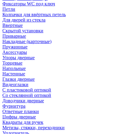
Фиксаторы WC под ключ
Петли
Колпачки для ввёртных петель
Для дверей из стекла
Ввертные
Скрытой установки
Приварные
Накладные (карточные)
Пружинные
Аксессуары
Упоры дверные
Торцевые
Напольные
Настенные
Глазки дверные
Видеоглазки
С пластиковой оптикой
Со стеклянной оптикой
Доводчики дверные
Фурнитура
Ответные планки
Цифры дверные
Квадраты для ручек
Метизы, стяжки, переходники
Уплотнитель