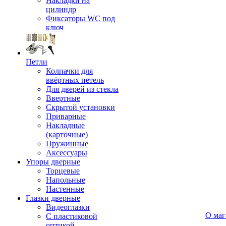
Накладки на
цилиндр
Фиксаторы WC под
ключ
Петли
Колпачки для
ввёртных петель
Для дверей из стекла
Ввертные
Скрытой установки
Приварные
Накладные
(карточные)
Пружинные
Аксессуары
Упоры дверные
Торцевые
Напольные
Настенные
Глазки дверные
Видеоглазки
О маг
С пластиковой
оптикой