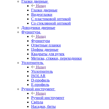
Глазки дверные
Назад
Глазки дверные
Видеоглазки
С пластиковой оптикой
Со стеклянной оптикой
Доводчики дверные
Фурнитура
Назад
Фурнитура
Ответные планки
Цифры дверные
Квадраты для ручек
Метизы, стяжки, переходники
Уплотнитель
Назад
Уплотнитель
ISOLAR
D-профиль
Е-профиль
Ручной инструмент
Назад
Ручной инструмент
Свёрла
Насадки, биты