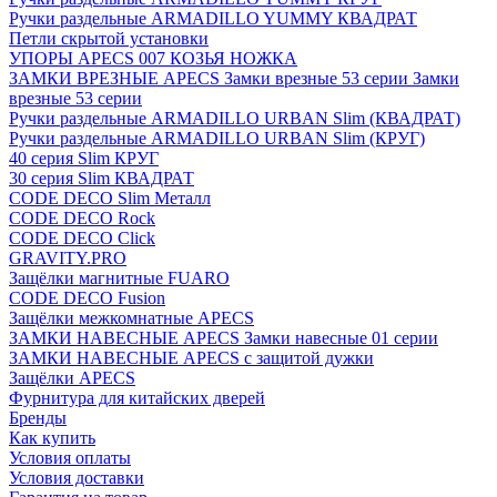
Ручки раздельные ARMADILLO YUMMY КВАДРАТ
Петли скрытой установки
УПОРЫ APECS 007 КОЗЬЯ НОЖКА
ЗАМКИ ВРЕЗНЫЕ APECS Замки врезные 53 серии Замки
врезные 53 серии
Ручки раздельные ARMADILLO URBAN Slim (КВАДРАТ)
Ручки раздельные ARMADILLO URBAN Slim (КРУГ)
40 серия Slim КРУГ
30 серия Slim КВАДРАТ
CODE DECO Slim Металл
CODE DECO Rock
CODE DECO Click
GRAVITY.PRO
Защёлки магнитные FUARO
CODE DECO Fusion
Защёлки межкомнатные APECS
ЗАМКИ НАВЕСНЫЕ APECS Замки навесные 01 серии
ЗАМКИ НАВЕСНЫЕ APECS с защитой дужки
Защёлки APECS
Фурнитура для китайских дверей
Бренды
Как купить
Условия оплаты
Условия доставки