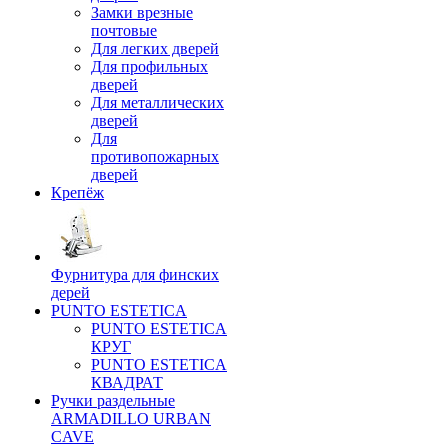
Замки врезные
почтовые
Для легких дверей
Для профильных
дверей
Для металлических
дверей
Для
противопожарных
дверей
Крепёж
Фурнитура для финских
дерей
PUNTO ESTETICA
PUNTO ESTETICA
КРУГ
PUNTO ESTETICA
КВАДРАТ
Ручки раздельные
ARMADILLO URBAN
CAVE