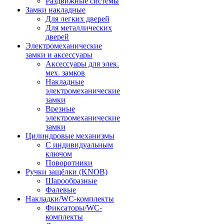
Раздвижные системы
Замки накладные
Для легких дверей
Для металлических
дверей
Электромеханические
замки и аксессуары
Аксессуары для элек.
мех. замков
Накладные
электромеханические
замки
Врезные
электромеханические
замки
Цилиндровые механизмы
С индивидуальным
ключом
Поворотники
Ручки защёлки (KNOB)
Шарообразные
Фалевые
Накладки/WC-комплекты
Фиксаторы/WC-
комплекты