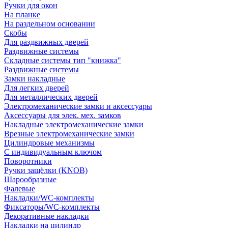
Ручки для окон
На планке
На раздельном основании
Скобы
Для раздвижных дверей
Раздвижные системы
Складные системы тип "книжка"
Раздвижные системы
Замки накладные
Для легких дверей
Для металлических дверей
Электромеханические замки и аксессуары
Аксессуары для элек. мех. замков
Накладные электромеханические замки
Врезные электромеханические замки
Цилиндровые механизмы
С индивидуальным ключом
Поворотники
Ручки защёлки (KNOB)
Шарообразные
Фалевые
Накладки/WC-комплекты
Фиксаторы/WC-комплекты
Декоративные накладки
Накладки на цилиндр