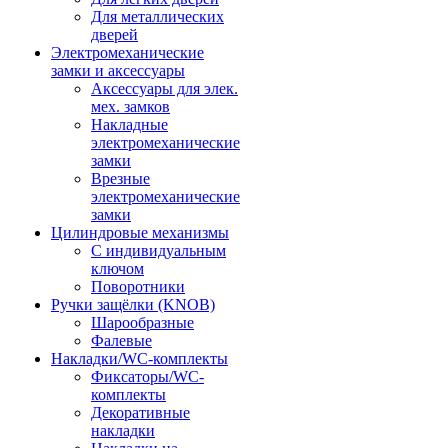
Для металлических
дверей
Электромеханические
замки и аксессуары
Аксессуары для элек.
мех. замков
Накладные
электромеханические
замки
Врезные
электромеханические
замки
Цилиндровые механизмы
С индивидуальным
ключом
Поворотники
Ручки защёлки (KNOB)
Шарообразные
Фалевые
Накладки/WC-комплекты
Фиксаторы/WC-
комплекты
Декоративные
накладки