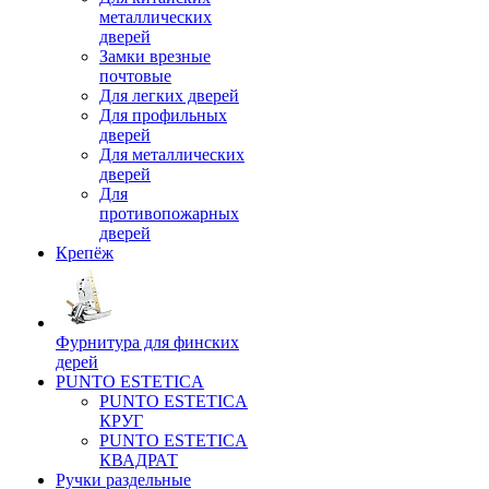
металлических
дверей
Замки врезные
почтовые
Для легких дверей
Для профильных
дверей
Для металлических
дверей
Для
противопожарных
дверей
Крепёж
Фурнитура для финских
дерей
PUNTO ESTETICA
PUNTO ESTETICA
КРУГ
PUNTO ESTETICA
КВАДРАТ
Ручки раздельные