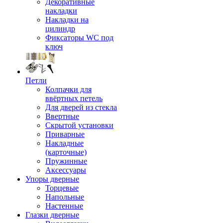
Декоративные
накладки
Накладки на
цилиндр
Фиксаторы WC под
ключ
Петли
Колпачки для
ввёртных петель
Для дверей из стекла
Ввертные
Скрытой установки
Приварные
Накладные
(карточные)
Пружинные
Аксессуары
Упоры дверные
Торцевые
Напольные
Настенные
Глазки дверные