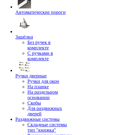
Автоматические пороги
Защёлки
Без ручек в
комплекте
С ручками в
комплекте
Ручки дверные
Ручки для окон
На планке
На раздельном
основании
Скобы
Для раздвижных
дверей
Раздвижные системы
Складные системы
тип "книжка"