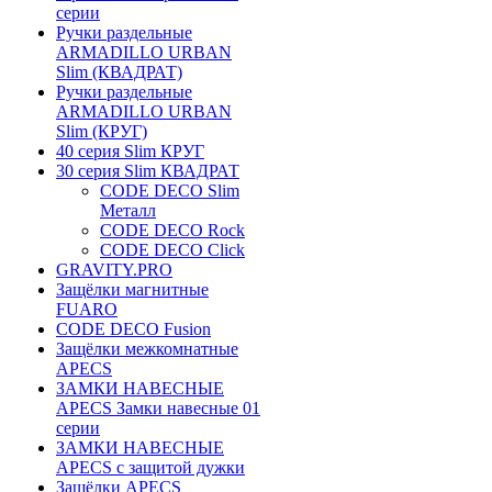
серии
Ручки раздельные
ARMADILLO URBAN
Slim (КВАДРАТ)
Ручки раздельные
ARMADILLO URBAN
Slim (КРУГ)
40 серия Slim КРУГ
30 серия Slim КВАДРАТ
CODE DECO Slim
Металл
CODE DECO Rock
CODE DECO Click
GRAVITY.PRO
Защёлки магнитные
FUARO
CODE DECO Fusion
Защёлки межкомнатные
APECS
ЗАМКИ НАВЕСНЫЕ
APECS Замки навесные 01
серии
ЗАМКИ НАВЕСНЫЕ
APECS с защитой дужки
Защёлки APECS