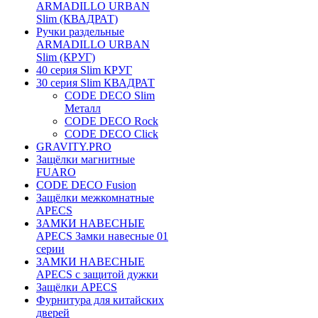
ARMADILLO URBAN
Slim (КВАДРАТ)
Ручки раздельные
ARMADILLO URBAN
Slim (КРУГ)
40 серия Slim КРУГ
30 серия Slim КВАДРАТ
CODE DECO Slim
Металл
CODE DECO Rock
CODE DECO Click
GRAVITY.PRO
Защёлки магнитные
FUARO
CODE DECO Fusion
Защёлки межкомнатные
APECS
ЗАМКИ НАВЕСНЫЕ
APECS Замки навесные 01
серии
ЗАМКИ НАВЕСНЫЕ
APECS с защитой дужки
Защёлки APECS
Фурнитура для китайских
дверей