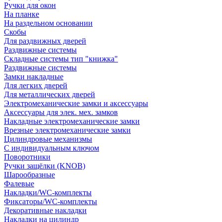
Ручки для окон
На планке
На раздельном основании
Скобы
Для раздвижных дверей
Раздвижные системы
Складные системы тип "книжка"
Раздвижные системы
Замки накладные
Для легких дверей
Для металлических дверей
Электромеханические замки и аксессуары
Аксессуары для элек. мех. замков
Накладные электромеханические замки
Врезные электромеханические замки
Цилиндровые механизмы
С индивидуальным ключом
Поворотники
Ручки защёлки (KNOB)
Шарообразные
Фалевые
Накладки/WC-комплекты
Фиксаторы/WC-комплекты
Декоративные накладки
Накладки на цилиндр