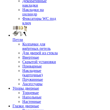
Декоративные
накладки
Накладки на
цилиндр
Фиксаторы WC под
ключ
Петли
Колпачки для
ввёртных петель
Для дверей из стекла
Ввертные
Скрытой установки
Приварные
Накладные
(карточные)
Пружинные
Аксессуары
Упоры дверные
Торцевые
Напольные
Настенные
Глазки дверные