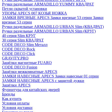
Ручки раздельные ARMADILLO YUMMY КВАДРАТ
Петли скрытой установки
УПОРЫ APECS 007 КОЗЬЯ НОЖКА
ЗАМКИ ВРЕЗНЫЕ APECS Замки врезные 53 серии Замки
врезные 53 серии
Ручки раздельные ARMADILLO URBAN Slim (КВАДРАТ)
Ручки раздельные ARMADILLO URBAN Slim (КРУГ)
40 серия Slim КРУГ
30 серия Slim КВАДРАТ
CODE DECO Slim Металл
CODE DECO Rock
CODE DECO Click
GRAVITY.PRO
Защёлки магнитные FUARO
CODE DECO Fusion
Защёлки межкомнатные APECS
ЗАМКИ НАВЕСНЫЕ APECS Замки навесные 01 серии
ЗАМКИ НАВЕСНЫЕ APECS с защитой дужки
Защёлки APECS
Фурнитура для китайских дверей
Бренды
Как купить
Условия оплаты
Условия доставки