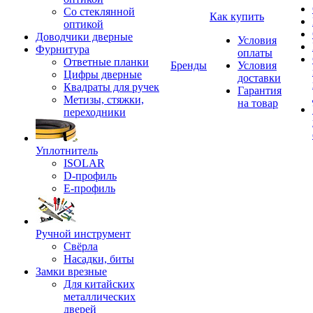
Со стеклянной
Как купить
оптикой
Доводчики дверные
Условия
Фурнитура
оплаты
Ответные планки
Бренды
Условия
Цифры дверные
доставки
Квадраты для ручек
Гарантия
Метизы, стяжки,
на товар
переходники
Уплотнитель
ISOLAR
D-профиль
Е-профиль
Ручной инструмент
Свёрла
Насадки, биты
Замки врезные
Для китайских
металлических
дверей