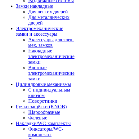
Раздвижные системы
Замки накладные
Для легких дверей
Для металлических
дверей
Электромеханические
замки и аксессуары
Аксессуары для элек.
мех. замков
Накладные
электромеханические
замки
Врезные
электромеханические
замки
Цилиндровые механизмы
С индивидуальным
ключом
Поворотники
Ручки защёлки (KNOB)
Шарообразные
Фалевые
Накладки/WC-комплекты
Фиксаторы/WC-
комплекты