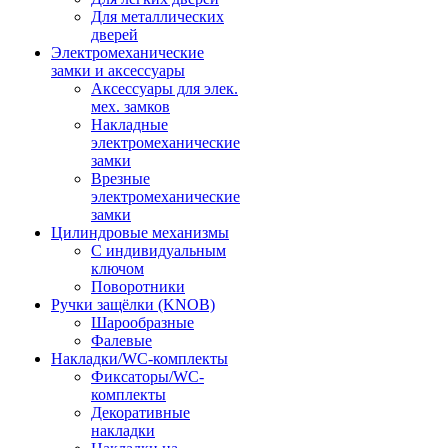
Для металлических
дверей
Электромеханические
замки и аксессуары
Аксессуары для элек.
мех. замков
Накладные
электромеханические
замки
Врезные
электромеханические
замки
Цилиндровые механизмы
С индивидуальным
ключом
Поворотники
Ручки защёлки (KNOB)
Шарообразные
Фалевые
Накладки/WC-комплекты
Фиксаторы/WC-
комплекты
Декоративные
накладки