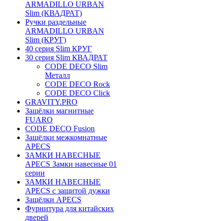
ARMADILLO URBAN
Slim (КВАДРАТ)
Ручки раздельные
ARMADILLO URBAN
Slim (КРУГ)
40 серия Slim КРУГ
30 серия Slim КВАДРАТ
CODE DECO Slim
Металл
CODE DECO Rock
CODE DECO Click
GRAVITY.PRO
Защёлки магнитные
FUARO
CODE DECO Fusion
Защёлки межкомнатные
APECS
ЗАМКИ НАВЕСНЫЕ
APECS Замки навесные 01
серии
ЗАМКИ НАВЕСНЫЕ
APECS с защитой дужки
Защёлки APECS
Фурнитура для китайских
дверей