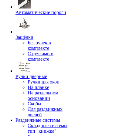
Автоматические пороги
Защёлки
Без ручек в
комплекте
С ручками в
комплекте
Ручки дверные
Ручки для окон
На планке
На раздельном
основании
Скобы
Для раздвижных
дверей
Раздвижные системы
Складные системы
тип "книжка"