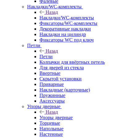
Фалевые
Накладки/WC-комплекты
Назад
Накладки/WC-комплекты
Фиксаторы/WC-комплекты
Декоративные накладки
Накладки на цилиндр
Фиксаторы WC под ключ
Петли
Назад
Петли
Колпачки для ввёртных петель
Для дверей из стекла
Ввертные
Скрытой установки
Приварные
Накладные (карточные)
Пружинные
Аксессуары
Упоры дверные
Назад
Упоры дверные
Торцевые
Напольные
Настенные