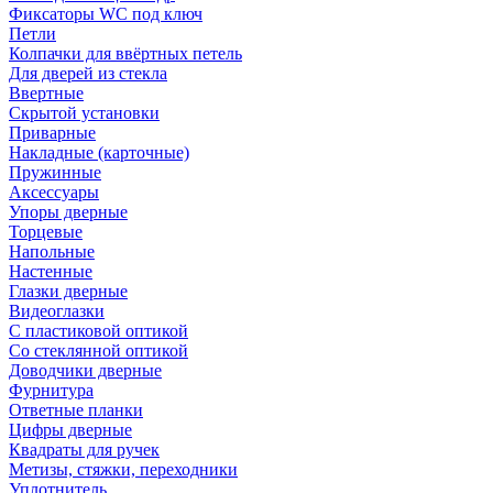
Фиксаторы WC под ключ
Петли
Колпачки для ввёртных петель
Для дверей из стекла
Ввертные
Скрытой установки
Приварные
Накладные (карточные)
Пружинные
Аксессуары
Упоры дверные
Торцевые
Напольные
Настенные
Глазки дверные
Видеоглазки
С пластиковой оптикой
Со стеклянной оптикой
Доводчики дверные
Фурнитура
Ответные планки
Цифры дверные
Квадраты для ручек
Метизы, стяжки, переходники
Уплотнитель