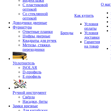
Видеоглазки
О маг
С пластиковой
оптикой
Со стеклянной
Как купить
оптикой
Доводчики дверные
Условия
Фурнитура
оплаты
Ответные планки
Бренды
Условия
Цифры дверные
доставки
Квадраты для ручек
Гарантия
Метизы, стяжки,
на товар
переходники
Уплотнитель
ISOLAR
D-профиль
Е-профиль
Ручной инструмент
Свёрла
Насадки, биты
Замки врезные
Для китайских