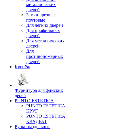
металлических
дверей
Замки врезные
почтовые
Для легких дверей
Для профильных
дверей
Для металлических
дверей
Для
противопожарных
дверей
Крепёж
Фурнитура для финских
дерей
PUNTO ESTETICA
PUNTO ESTETICA
КРУГ
PUNTO ESTETICA
КВАДРАТ
Ручки раздельные