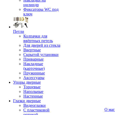
Накладки на
цилиндр
Фиксаторы WC под
ключ
Петли
Колпачки для
ввёртных петель
Для дверей из стекла
Ввертные
Скрытой установки
Приварные
Накладные
(карточные)
Пружинные
Аксессуары
Упоры дверные
Торцевые
Напольные
Настенные
Глазки дверные
Видеоглазки
О маг
С пластиковой
оптикой