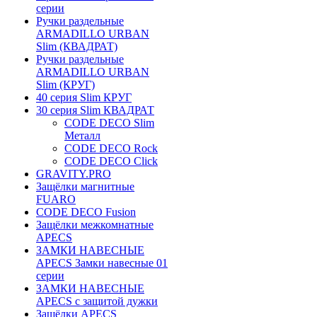
серии
Ручки раздельные
ARMADILLO URBAN
Slim (КВАДРАТ)
Ручки раздельные
ARMADILLO URBAN
Slim (КРУГ)
40 серия Slim КРУГ
30 серия Slim КВАДРАТ
CODE DECO Slim
Металл
CODE DECO Rock
CODE DECO Click
GRAVITY.PRO
Защёлки магнитные
FUARO
CODE DECO Fusion
Защёлки межкомнатные
APECS
ЗАМКИ НАВЕСНЫЕ
APECS Замки навесные 01
серии
ЗАМКИ НАВЕСНЫЕ
APECS с защитой дужки
Защёлки APECS