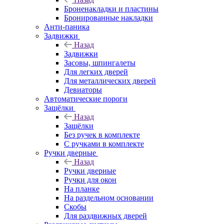
Броненакладки и пластины
Бронированные накладки
Анти-паника
Задвижки
Назад
Задвижки
Засовы, шпингалеты
Для легких дверей
Для металлических дверей
Девиаторы
Автоматические пороги
Защёлки
Назад
Защёлки
Без ручек в комплекте
С ручками в комплекте
Ручки дверные
Назад
Ручки дверные
Ручки для окон
На планке
На раздельном основании
Скобы
Для раздвижных дверей