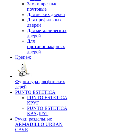
Замки врезные
почтовые
Для легких дверей
Для профильных
дверей
Для металлических
дверей
Для
противопожарных
дверей
Крепёж
Фурнитура для финских
дерей
PUNTO ESTETICA
PUNTO ESTETICA
КРУГ
PUNTO ESTETICA
КВАДРАТ
Ручки раздельные
ARMADILLO URBAN
CAVE