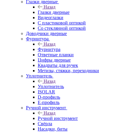
Глазки дверные
Назад
Глазки дверные
Видеоглазки
С пластиковой оптикой
Со стеклянной оптикой
Доводчики дверные
Фурнитура
Назад
Фурнитура
Ответные планки
Цифры дверные
Квадраты для ручек
Метизы, стяжки, переходники
Уплотнитель
Назад
Уплотнитель
ISOLAR
D-профиль
Е-профиль
Ручной инструмент
Назад
Ручной инструмент
Свёрла
Насадки, биты