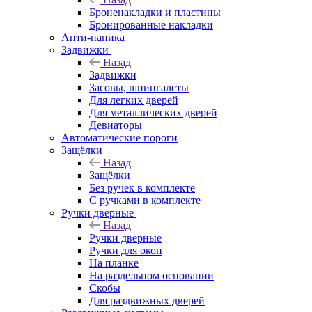
Броненакладки и пластины
Бронированные накладки
Анти-паника
Задвижки
Назад
Задвижки
Засовы, шпингалеты
Для легких дверей
Для металлических дверей
Девиаторы
Автоматические пороги
Защёлки
Назад
Защёлки
Без ручек в комплекте
С ручками в комплекте
Ручки дверные
Назад
Ручки дверные
Ручки для окон
На планке
На раздельном основании
Скобы
Для раздвижных дверей