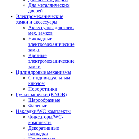
Для металлических
дверей
Электромеханические
замки и аксессуары
Аксессуары для элек.
мех. замков
Накладные
электромеханические
замки
Врезные
электромеханические
замки
Цилиндровые механизмы
С индивидуальным
ключом
Поворотники
Ручки защёлки (KNOB)
Шарообразные
Фалевые
Накладки/WC-комплекты
Фиксаторы/WC-
комплекты
Декоративные
накладки