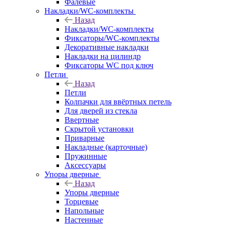
Фалевые
Накладки/WC-комплекты
Назад
Накладки/WC-комплекты
Фиксаторы/WC-комплекты
Декоративные накладки
Накладки на цилиндр
Фиксаторы WC под ключ
Петли
Назад
Петли
Колпачки для ввёртных петель
Для дверей из стекла
Ввертные
Скрытой установки
Приварные
Накладные (карточные)
Пружинные
Аксессуары
Упоры дверные
Назад
Упоры дверные
Торцевые
Напольные
Настенные