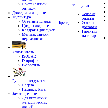
Со стеклянной
Как купить
оптикой
Доводчики дверные
Условия
Фурнитура
оплаты
Ответные планки
Бренды
Условия
Цифры дверные
доставки
Квадраты для ручек
Гарантия
Метизы, стяжки,
на товар
переходники
Уплотнитель
ISOLAR
D-профиль
Е-профиль
Ручной инструмент
Свёрла
Насадки, биты
Замки врезные
Для китайских
металлических
дверей