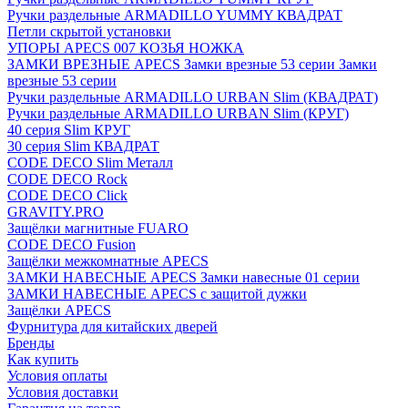
Ручки раздельные ARMADILLO YUMMY КВАДРАТ
Петли скрытой установки
УПОРЫ APECS 007 КОЗЬЯ НОЖКА
ЗАМКИ ВРЕЗНЫЕ APECS Замки врезные 53 серии Замки
врезные 53 серии
Ручки раздельные ARMADILLO URBAN Slim (КВАДРАТ)
Ручки раздельные ARMADILLO URBAN Slim (КРУГ)
40 серия Slim КРУГ
30 серия Slim КВАДРАТ
CODE DECO Slim Металл
CODE DECO Rock
CODE DECO Click
GRAVITY.PRO
Защёлки магнитные FUARO
CODE DECO Fusion
Защёлки межкомнатные APECS
ЗАМКИ НАВЕСНЫЕ APECS Замки навесные 01 серии
ЗАМКИ НАВЕСНЫЕ APECS с защитой дужки
Защёлки APECS
Фурнитура для китайских дверей
Бренды
Как купить
Условия оплаты
Условия доставки