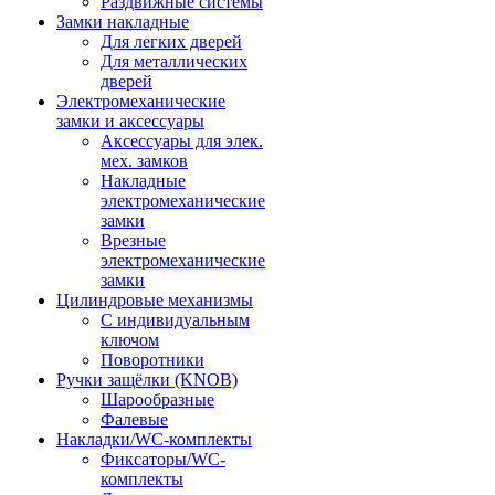
Раздвижные системы
Замки накладные
Для легких дверей
Для металлических
дверей
Электромеханические
замки и аксессуары
Аксессуары для элек.
мех. замков
Накладные
электромеханические
замки
Врезные
электромеханические
замки
Цилиндровые механизмы
С индивидуальным
ключом
Поворотники
Ручки защёлки (KNOB)
Шарообразные
Фалевые
Накладки/WC-комплекты
Фиксаторы/WC-
комплекты