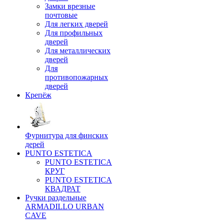
Замки врезные
почтовые
Для легких дверей
Для профильных
дверей
Для металлических
дверей
Для
противопожарных
дверей
Крепёж
Фурнитура для финских
дерей
PUNTO ESTETICA
PUNTO ESTETICA
КРУГ
PUNTO ESTETICA
КВАДРАТ
Ручки раздельные
ARMADILLO URBAN
CAVE