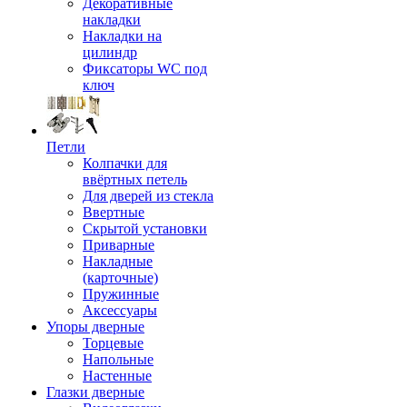
Декоративные
накладки
Накладки на
цилиндр
Фиксаторы WC под
ключ
Петли
Колпачки для
ввёртных петель
Для дверей из стекла
Ввертные
Скрытой установки
Приварные
Накладные
(карточные)
Пружинные
Аксессуары
Упоры дверные
Торцевые
Напольные
Настенные
Глазки дверные