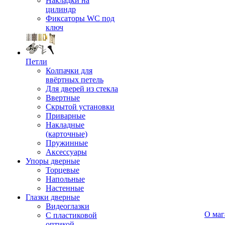
Накладки на
цилиндр
Фиксаторы WC под
ключ
Петли
Колпачки для
ввёртных петель
Для дверей из стекла
Ввертные
Скрытой установки
Приварные
Накладные
(карточные)
Пружинные
Аксессуары
Упоры дверные
Торцевые
Напольные
Настенные
Глазки дверные
Видеоглазки
О маг
С пластиковой
оптикой