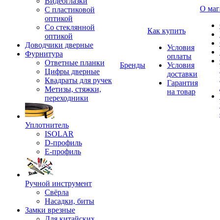
Видеоглазки
О маг
С пластиковой
оптикой
Со стеклянной
Как купить
оптикой
Доводчики дверные
Условия
Фурнитура
оплаты
Ответные планки
Бренды
Условия
Цифры дверные
доставки
Квадраты для ручек
Гарантия
Метизы, стяжки,
на товар
переходники
Уплотнитель
ISOLAR
D-профиль
Е-профиль
Ручной инструмент
Свёрла
Насадки, биты
Замки врезные
Для китайских