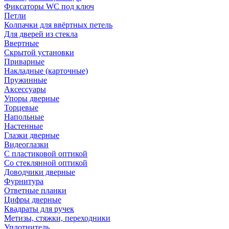
Фиксаторы WC под ключ
Петли
Колпачки для ввёртных петель
Для дверей из стекла
Ввертные
Скрытой установки
Приварные
Накладные (карточные)
Пружинные
Аксессуары
Упоры дверные
Торцевые
Напольные
Настенные
Глазки дверные
Видеоглазки
С пластиковой оптикой
Со стеклянной оптикой
Доводчики дверные
Фурнитура
Ответные планки
Цифры дверные
Квадраты для ручек
Метизы, стяжки, переходники
Уплотнитель