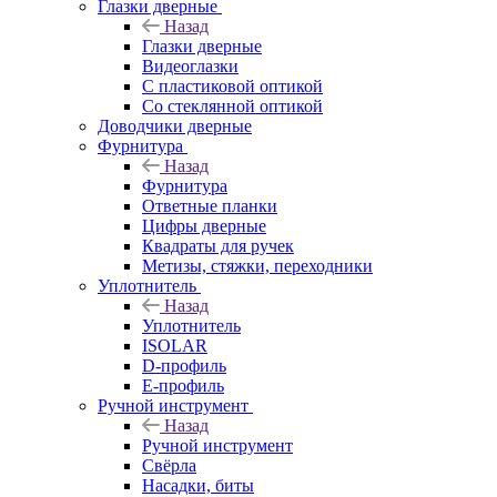
Глазки дверные
Назад
Глазки дверные
Видеоглазки
С пластиковой оптикой
Со стеклянной оптикой
Доводчики дверные
Фурнитура
Назад
Фурнитура
Ответные планки
Цифры дверные
Квадраты для ручек
Метизы, стяжки, переходники
Уплотнитель
Назад
Уплотнитель
ISOLAR
D-профиль
Е-профиль
Ручной инструмент
Назад
Ручной инструмент
Свёрла
Насадки, биты