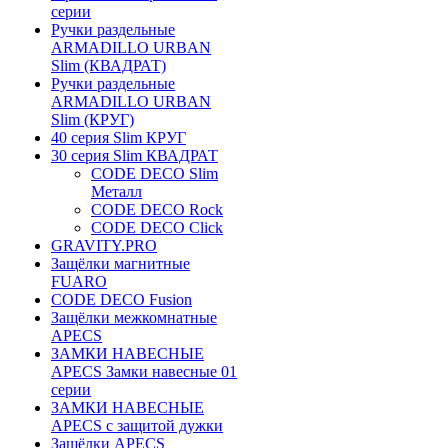
серии
Ручки раздельные
ARMADILLO URBAN
Slim (КВАДРАТ)
Ручки раздельные
ARMADILLO URBAN
Slim (КРУГ)
40 серия Slim КРУГ
30 серия Slim КВАДРАТ
CODE DECO Slim
Металл
CODE DECO Rock
CODE DECO Click
GRAVITY.PRO
Защёлки магнитные
FUARO
CODE DECO Fusion
Защёлки межкомнатные
APECS
ЗАМКИ НАВЕСНЫЕ
APECS Замки навесные 01
серии
ЗАМКИ НАВЕСНЫЕ
APECS с защитой дужки
Защёлки APECS