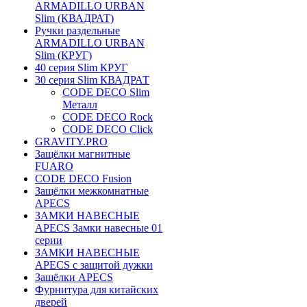
ARMADILLO URBAN
Slim (КВАДРАТ)
Ручки раздельные
ARMADILLO URBAN
Slim (КРУГ)
40 серия Slim КРУГ
30 серия Slim КВАДРАТ
CODE DECO Slim
Металл
CODE DECO Rock
CODE DECO Click
GRAVITY.PRO
Защёлки магнитные
FUARO
CODE DECO Fusion
Защёлки межкомнатные
APECS
ЗАМКИ НАВЕСНЫЕ
APECS Замки навесные 01
серии
ЗАМКИ НАВЕСНЫЕ
APECS с защитой дужки
Защёлки APECS
Фурнитура для китайских
дверей