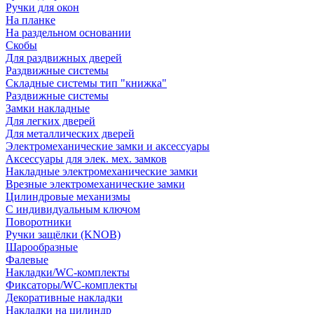
Ручки для окон
На планке
На раздельном основании
Скобы
Для раздвижных дверей
Раздвижные системы
Складные системы тип "книжка"
Раздвижные системы
Замки накладные
Для легких дверей
Для металлических дверей
Электромеханические замки и аксессуары
Аксессуары для элек. мех. замков
Накладные электромеханические замки
Врезные электромеханические замки
Цилиндровые механизмы
С индивидуальным ключом
Поворотники
Ручки защёлки (KNOB)
Шарообразные
Фалевые
Накладки/WC-комплекты
Фиксаторы/WC-комплекты
Декоративные накладки
Накладки на цилиндр