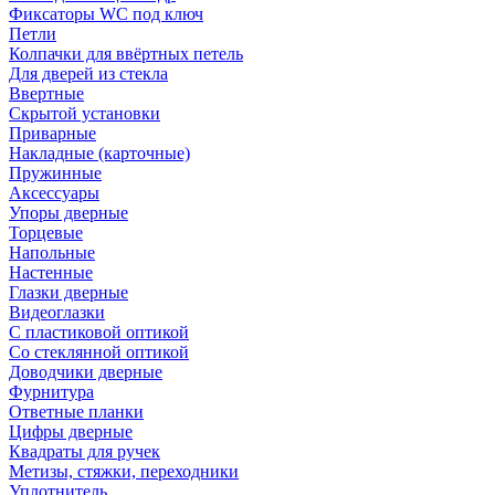
Фиксаторы WC под ключ
Петли
Колпачки для ввёртных петель
Для дверей из стекла
Ввертные
Скрытой установки
Приварные
Накладные (карточные)
Пружинные
Аксессуары
Упоры дверные
Торцевые
Напольные
Настенные
Глазки дверные
Видеоглазки
С пластиковой оптикой
Со стеклянной оптикой
Доводчики дверные
Фурнитура
Ответные планки
Цифры дверные
Квадраты для ручек
Метизы, стяжки, переходники
Уплотнитель