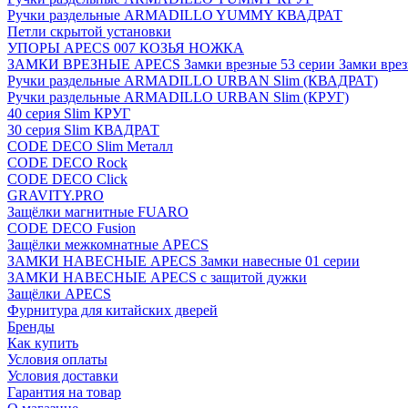
Ручки раздельные ARMADILLO YUMMY КВАДРАТ
Петли скрытой установки
УПОРЫ APECS 007 КОЗЬЯ НОЖКА
ЗАМКИ ВРЕЗНЫЕ APECS Замки врезные 53 серии Замки врез
Ручки раздельные ARMADILLO URBAN Slim (КВАДРАТ)
Ручки раздельные ARMADILLO URBAN Slim (КРУГ)
40 серия Slim КРУГ
30 серия Slim КВАДРАТ
CODE DECO Slim Металл
CODE DECO Rock
CODE DECO Click
GRAVITY.PRO
Защёлки магнитные FUARO
CODE DECO Fusion
Защёлки межкомнатные APECS
ЗАМКИ НАВЕСНЫЕ APECS Замки навесные 01 серии
ЗАМКИ НАВЕСНЫЕ APECS с защитой дужки
Защёлки APECS
Фурнитура для китайских дверей
Бренды
Как купить
Условия оплаты
Условия доставки
Гарантия на товар