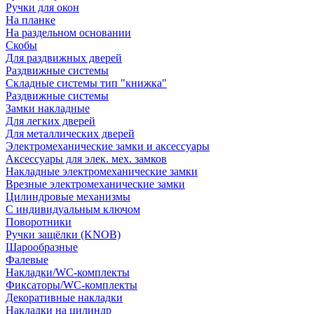
Ручки для окон
На планке
На раздельном основании
Скобы
Для раздвижных дверей
Раздвижные системы
Складные системы тип "книжка"
Раздвижные системы
Замки накладные
Для легких дверей
Для металлических дверей
Электромеханические замки и аксессуары
Аксессуары для элек. мех. замков
Накладные электромеханические замки
Врезные электромеханические замки
Цилиндровые механизмы
С индивидуальным ключом
Поворотники
Ручки защёлки (KNOB)
Шарообразные
Фалевые
Накладки/WC-комплекты
Фиксаторы/WC-комплекты
Декоративные накладки
Накладки на цилиндр