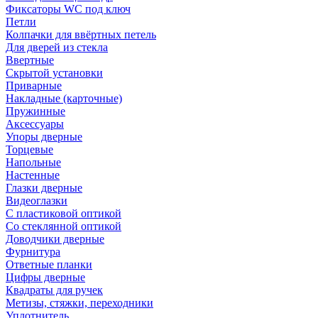
Фиксаторы WC под ключ
Петли
Колпачки для ввёртных петель
Для дверей из стекла
Ввертные
Скрытой установки
Приварные
Накладные (карточные)
Пружинные
Аксессуары
Упоры дверные
Торцевые
Напольные
Настенные
Глазки дверные
Видеоглазки
С пластиковой оптикой
Со стеклянной оптикой
Доводчики дверные
Фурнитура
Ответные планки
Цифры дверные
Квадраты для ручек
Метизы, стяжки, переходники
Уплотнитель