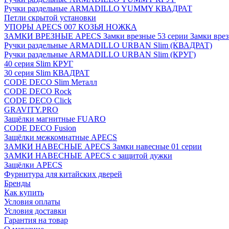
Ручки раздельные ARMADILLO YUMMY КВАДРАТ
Петли скрытой установки
УПОРЫ APECS 007 КОЗЬЯ НОЖКА
ЗАМКИ ВРЕЗНЫЕ APECS Замки врезные 53 серии Замки врез
Ручки раздельные ARMADILLO URBAN Slim (КВАДРАТ)
Ручки раздельные ARMADILLO URBAN Slim (КРУГ)
40 серия Slim КРУГ
30 серия Slim КВАДРАТ
CODE DECO Slim Металл
CODE DECO Rock
CODE DECO Click
GRAVITY.PRO
Защёлки магнитные FUARO
CODE DECO Fusion
Защёлки межкомнатные APECS
ЗАМКИ НАВЕСНЫЕ APECS Замки навесные 01 серии
ЗАМКИ НАВЕСНЫЕ APECS с защитой дужки
Защёлки APECS
Фурнитура для китайских дверей
Бренды
Как купить
Условия оплаты
Условия доставки
Гарантия на товар