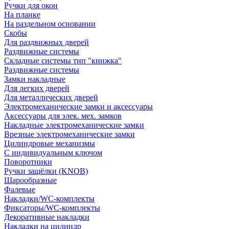
Ручки для окон
На планке
На раздельном основании
Скобы
Для раздвижных дверей
Раздвижные системы
Складные системы тип "книжка"
Раздвижные системы
Замки накладные
Для легких дверей
Для металлических дверей
Электромеханические замки и аксессуары
Аксессуары для элек. мех. замков
Накладные электромеханические замки
Врезные электромеханические замки
Цилиндровые механизмы
С индивидуальным ключом
Поворотники
Ручки защёлки (KNOB)
Шарообразные
Фалевые
Накладки/WC-комплекты
Фиксаторы/WC-комплекты
Декоративные накладки
Накладки на цилиндр