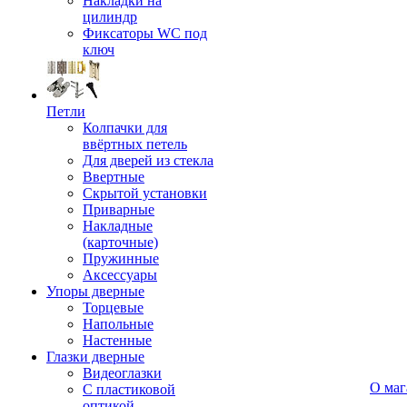
Накладки на
цилиндр
Фиксаторы WC под
ключ
Петли
Колпачки для
ввёртных петель
Для дверей из стекла
Ввертные
Скрытой установки
Приварные
Накладные
(карточные)
Пружинные
Аксессуары
Упоры дверные
Торцевые
Напольные
Настенные
Глазки дверные
Видеоглазки
О маг
С пластиковой
оптикой