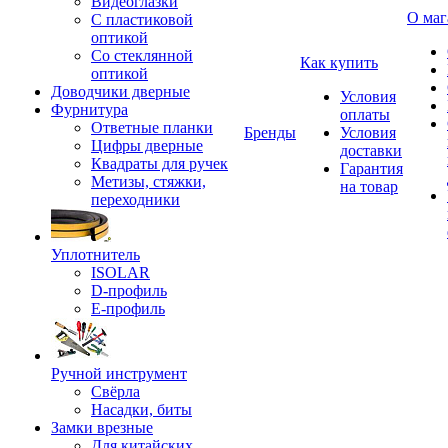
Видеоглазки
О маг
С пластиковой
оптикой
Со стеклянной
Как купить
оптикой
Доводчики дверные
Условия
Фурнитура
оплаты
Ответные планки
Бренды
Условия
Цифры дверные
доставки
Квадраты для ручек
Гарантия
Метизы, стяжки,
на товар
переходники
Уплотнитель
ISOLAR
D-профиль
Е-профиль
Ручной инструмент
Свёрла
Насадки, биты
Замки врезные
Для китайских