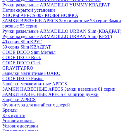
Ручки раздельные ARMADILLO YUMMY КВАДРАТ
Петли скрытой установки
УПОРЫ APECS 007 КОЗЬЯ НОЖКА
ЗАМКИ ВРЕЗНЫЕ APECS Замки врезные 53 серии Замки
врезные 53 серии
Ручки раздельные ARMADILLO URBAN Slim (КВАДРАТ)
Ручки раздельные ARMADILLO URBAN Slim (КРУГ)
40 серия Slim КРУГ
30 серия Slim КВАДРАТ
CODE DECO Slim Металл
CODE DECO Rock
CODE DECO Click
GRAVITY.PRO
Защёлки магнитные FUARO
CODE DECO Fusion
Защёлки межкомнатные APECS
ЗАМКИ НАВЕСНЫЕ APECS Замки навесные 01 серии
ЗАМКИ НАВЕСНЫЕ APECS с защитой дужки
Защёлки APECS
Фурнитура для китайских дверей
Бренды
Как купить
Условия оплаты
Условия доставки