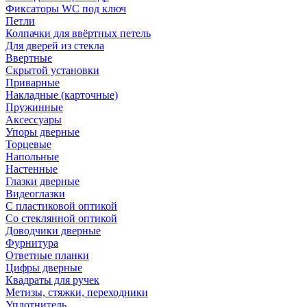
Фиксаторы WC под ключ
Петли
Колпачки для ввёртных петель
Для дверей из стекла
Ввертные
Скрытой установки
Приварные
Накладные (карточные)
Пружинные
Аксессуары
Упоры дверные
Торцевые
Напольные
Настенные
Глазки дверные
Видеоглазки
С пластиковой оптикой
Со стеклянной оптикой
Доводчики дверные
Фурнитура
Ответные планки
Цифры дверные
Квадраты для ручек
Метизы, стяжки, переходники
Уплотнитель