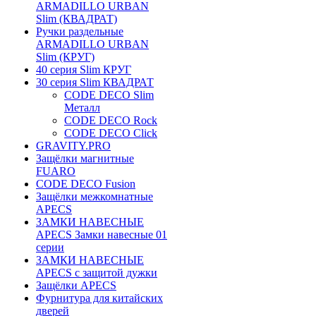
ARMADILLO URBAN
Slim (КВАДРАТ)
Ручки раздельные
ARMADILLO URBAN
Slim (КРУГ)
40 серия Slim КРУГ
30 серия Slim КВАДРАТ
CODE DECO Slim
Металл
CODE DECO Rock
CODE DECO Click
GRAVITY.PRO
Защёлки магнитные
FUARO
CODE DECO Fusion
Защёлки межкомнатные
APECS
ЗАМКИ НАВЕСНЫЕ
APECS Замки навесные 01
серии
ЗАМКИ НАВЕСНЫЕ
APECS с защитой дужки
Защёлки APECS
Фурнитура для китайских
дверей