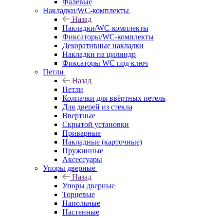
Фалевые
Накладки/WC-комплекты
Назад
Накладки/WC-комплекты
Фиксаторы/WC-комплекты
Декоративные накладки
Накладки на цилиндр
Фиксаторы WC под ключ
Петли
Назад
Петли
Колпачки для ввёртных петель
Для дверей из стекла
Ввертные
Скрытой установки
Приварные
Накладные (карточные)
Пружинные
Аксессуары
Упоры дверные
Назад
Упоры дверные
Торцевые
Напольные
Настенные