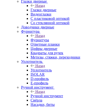
Глазки дверные
Назад
Глазки дверные
Видеоглазки
С пластиковой оптикой
Со стеклянной оптикой
Доводчики дверные
Фурнитура
Назад
Фурнитура
Ответные планки
Цифры дверные
Квадраты для ручек
Метизы, стяжки, переходники
Уплотнитель
Назад
Уплотнитель
ISOLAR
D-профиль
Е-профиль
Ручной инструмент
Назад
Ручной инструмент
Свёрла
Насадки, биты