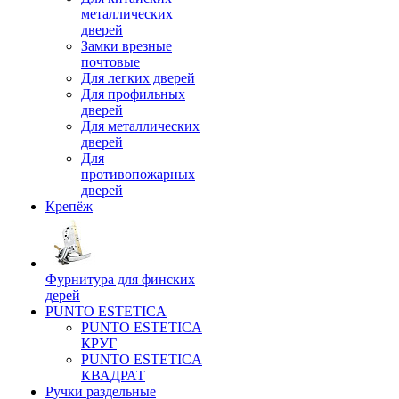
металлических
дверей
Замки врезные
почтовые
Для легких дверей
Для профильных
дверей
Для металлических
дверей
Для
противопожарных
дверей
Крепёж
Фурнитура для финских
дерей
PUNTO ESTETICA
PUNTO ESTETICA
КРУГ
PUNTO ESTETICA
КВАДРАТ
Ручки раздельные