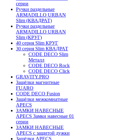
серии
Ручки раздельные
ARMADILLO URBAN
Slim (КВАДРАТ)
Ручки раздельные
ARMADILLO URBAN
Slim (КРУГ)
40 серия Slim КРУГ
30 серия Slim КВАДРАТ
CODE DECO Slim
Металл
CODE DECO Rock
CODE DECO Click
GRAVITY.PRO
Защёлки магнитные
FUARO
CODE DECO Fusion
Защёлки межкомнатные
APECS
ЗАМКИ НАВЕСНЫЕ
APECS Замки навесные 01
серии
ЗАМКИ НАВЕСНЫЕ
APECS с защитой дужки
Защёлки APECS