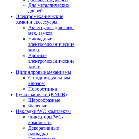
Для металлических
дверей
Электромеханические
замки и аксессуары
Аксессуары для элек.
мех. замков
Накладные
электромеханические
замки
Врезные
электромеханические
замки
Цилиндровые механизмы
С индивидуальным
ключом
Поворотники
Ручки защёлки (KNOB)
Шарообразные
Фалевые
Накладки/WC-комплекты
Фиксаторы/WC-
комплекты
Декоративные
накладки