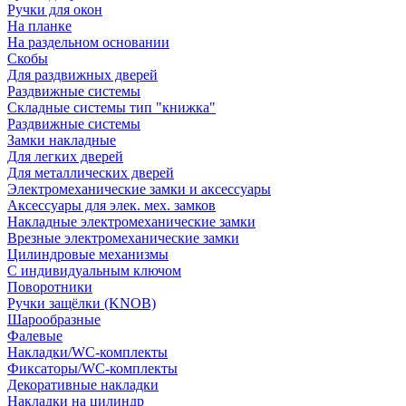
Ручки для окон
На планке
На раздельном основании
Скобы
Для раздвижных дверей
Раздвижные системы
Складные системы тип "книжка"
Раздвижные системы
Замки накладные
Для легких дверей
Для металлических дверей
Электромеханические замки и аксессуары
Аксессуары для элек. мех. замков
Накладные электромеханические замки
Врезные электромеханические замки
Цилиндровые механизмы
С индивидуальным ключом
Поворотники
Ручки защёлки (KNOB)
Шарообразные
Фалевые
Накладки/WC-комплекты
Фиксаторы/WC-комплекты
Декоративные накладки
Накладки на цилиндр