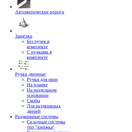
Автоматические пороги
Защёлки
Без ручек в
комплекте
С ручками в
комплекте
Ручки дверные
Ручки для окон
На планке
На раздельном
основании
Скобы
Для раздвижных
дверей
Раздвижные системы
Складные системы
тип "книжка"