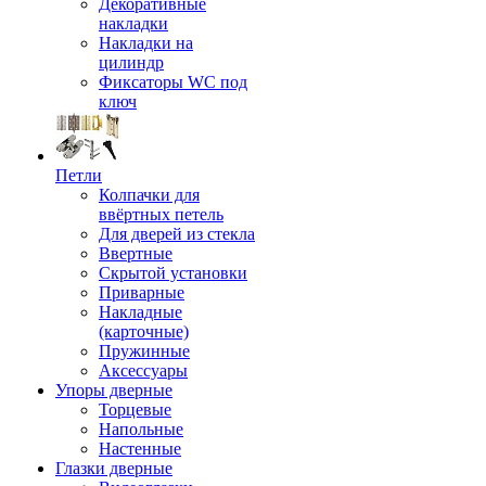
Декоративные
накладки
Накладки на
цилиндр
Фиксаторы WC под
ключ
Петли
Колпачки для
ввёртных петель
Для дверей из стекла
Ввертные
Скрытой установки
Приварные
Накладные
(карточные)
Пружинные
Аксессуары
Упоры дверные
Торцевые
Напольные
Настенные
Глазки дверные