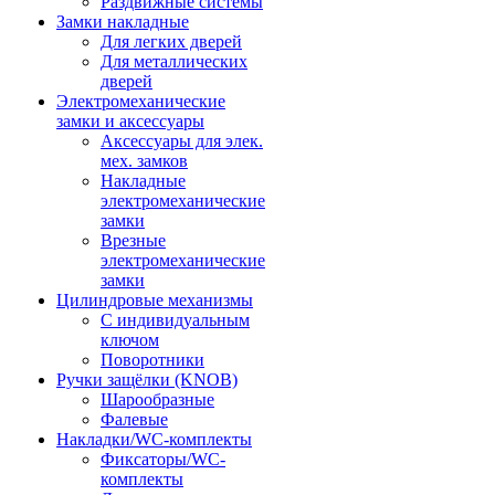
Раздвижные системы
Замки накладные
Для легких дверей
Для металлических
дверей
Электромеханические
замки и аксессуары
Аксессуары для элек.
мех. замков
Накладные
электромеханические
замки
Врезные
электромеханические
замки
Цилиндровые механизмы
С индивидуальным
ключом
Поворотники
Ручки защёлки (KNOB)
Шарообразные
Фалевые
Накладки/WC-комплекты
Фиксаторы/WC-
комплекты