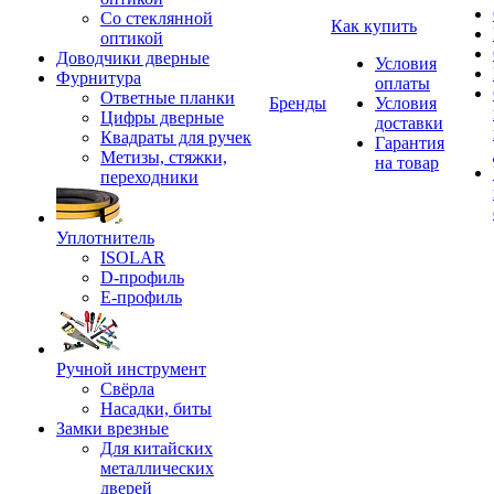
Со стеклянной
Как купить
оптикой
Доводчики дверные
Условия
Фурнитура
оплаты
Ответные планки
Бренды
Условия
Цифры дверные
доставки
Квадраты для ручек
Гарантия
Метизы, стяжки,
на товар
переходники
Уплотнитель
ISOLAR
D-профиль
Е-профиль
Ручной инструмент
Свёрла
Насадки, биты
Замки врезные
Для китайских
металлических
дверей