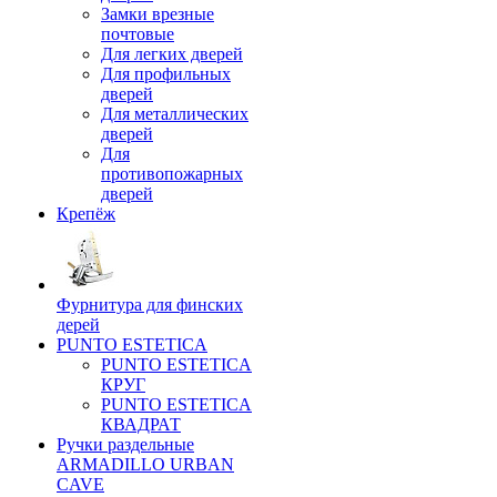
Замки врезные
почтовые
Для легких дверей
Для профильных
дверей
Для металлических
дверей
Для
противопожарных
дверей
Крепёж
Фурнитура для финских
дерей
PUNTO ESTETICA
PUNTO ESTETICA
КРУГ
PUNTO ESTETICA
КВАДРАТ
Ручки раздельные
ARMADILLO URBAN
CAVE