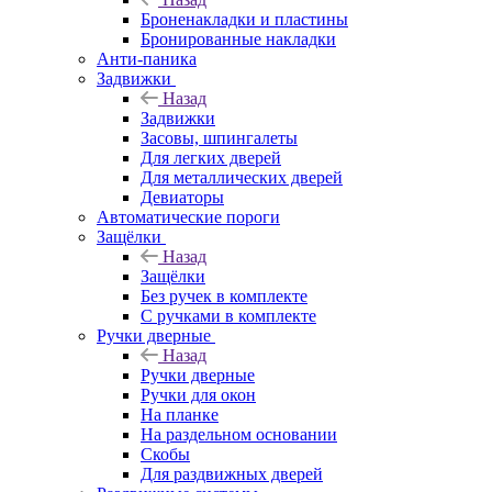
Броненакладки и пластины
Бронированные накладки
Анти-паника
Задвижки
Назад
Задвижки
Засовы, шпингалеты
Для легких дверей
Для металлических дверей
Девиаторы
Автоматические пороги
Защёлки
Назад
Защёлки
Без ручек в комплекте
С ручками в комплекте
Ручки дверные
Назад
Ручки дверные
Ручки для окон
На планке
На раздельном основании
Скобы
Для раздвижных дверей